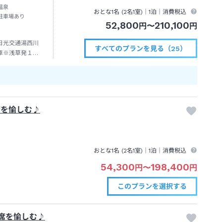
温泉
おとな1名 (
2
名1室)｜
1泊
｜消費税込
駐車場あり
52,800
210,100
円
〜
円
日光交通湯西川
すべてのプランを見る（25）
車※浅草発１
温泉駅発のバス
スへ接続） 日
ほどかかりま
席を愉しむ♪
おとな1名 (
2
名1室)｜
1泊
｜消費税込
54,300
198,400
円
〜
円
このプランを
選択する
席を愉しむ♪