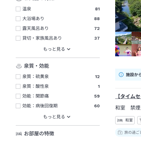
温泉
81
大浴場あり
88
露天風呂あり
72
貸切・家族風呂あり
37
泉質・効能
施設か
泉質：硫黄泉
12
泉質：酸性泉
1
効能：関節痛
59
【タイムセ
効能：病後回復期
60
和室 禁煙
和室
旅の過ご
お部屋の特徴