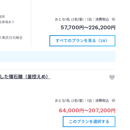
温泉
おとな1名 (
2
名1室)｜
1泊
｜消費税込
駐車場あり
57,700
226,200
円
〜
円
ス東武日光線全
すべてのプランを見る（28）
にした懐石膳（量控えめ）
おとな1名 (
2
名1室)｜
1泊
｜消費税込
64,000
207,200
円
〜
円
このプランを
選択する