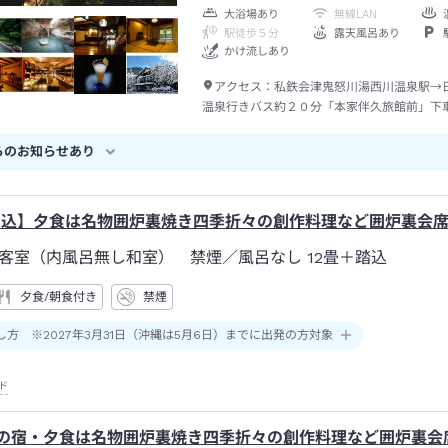
大浴場あり
無線LAN
駅徒歩５分
露天風呂あり
かけ流しあり
アクセス：
私鉄会津鬼怒川湯西川温泉駅→
温泉行きバス約２０分「本家伴久旅館前」下
１：００時発と１４：３０発の特急が湯西川
へ接続します。（１４：３０発の電車は最終バ
らのお知らせあり
光市街から本家伴久までは車で１時間３０分
す。
申込】夕食は名物囲炉裏焼き四季折々の創作料理など囲炉裏会
客室（内風呂無し和室） 禁煙
／風呂なし
12畳＋踏込
夕食/朝食付き
禁煙
し方 ※2027年3月31日（沖縄は5月6日）までに出発の方対象
ド
年の宿・夕食は名物囲炉裏焼き四季折々の創作料理など囲炉裏会