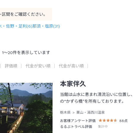
ト区間をご確認ください。
木・佐野・足利
(
6
)
那須・塩原
(
31
)
1
～
20
件を表示しています
評価順
代金が安い順
代金が高い順
本家伴久
当館は山水に恵まれ清流沿いに位置し
の“かずら橋”を所有しております。
栃木県
栗山・湯西川温泉
お客様アンケート評価
88
点
るるぶトラベル評価
集計中