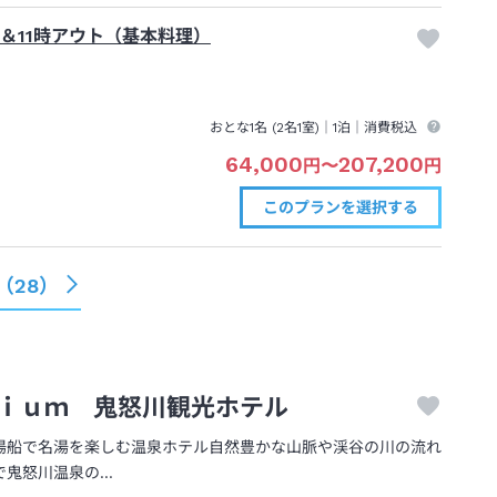
ン＆11時アウト（基本料理）
おとな1名 (
2
名1室)｜
1泊
｜消費税込
64,000
207,200
円
〜
円
このプランを
選択する
（
28
）
ｉｕｍ 鬼怒川観光ホテル
湯船で名湯を楽しむ温泉ホテル自然豊かな山脈や渓谷の川の流れ
で鬼怒川温泉の…