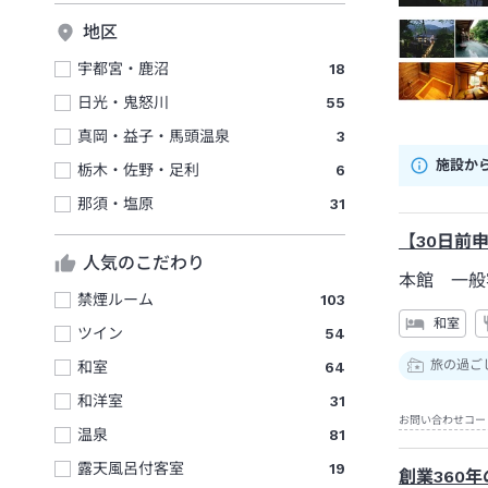
地区
宇都宮・鹿沼
18
日光・鬼怒川
55
真岡・益子・馬頭温泉
3
施設か
栃木・佐野・足利
6
那須・塩原
31
【30日前
人気のこだわり
本館 一般
禁煙ルーム
103
和室
ツイン
54
旅の過ご
和室
64
和洋室
31
お問い合わせコー
温泉
81
露天風呂付客室
19
創業360