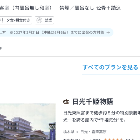
客室（内風呂無し和室） 禁煙
／風呂なし
12畳＋踏込
夕食/朝食付き
禁煙
し方 ※2027年3月31日（沖縄は5月6日）までに出発の方対象
ド
すべてのプランを見る
日光千姫物語
日光東照宮まで徒歩約８分の特別景勝
光一を誇る館内で“千姫気分”を。
栃木県
日光・霧降高原