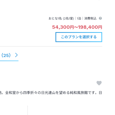
おとな1名 (
2
名1室)｜
1泊
｜消費税込
54,300
198,400
円
〜
円
このプランを
選択する
（
25
）
地。全和室から四季折々の日光連山を望める純和風旅館です。日