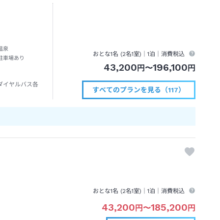
温泉
おとな1名 (
2
名1室)｜
1泊
｜消費税込
駐車場あり
43,200
196,100
円
〜
円
ダイヤルバス各
すべてのプランを見る（117）
おとな1名 (
2
名1室)｜
1泊
｜消費税込
43,200
185,200
円
〜
円