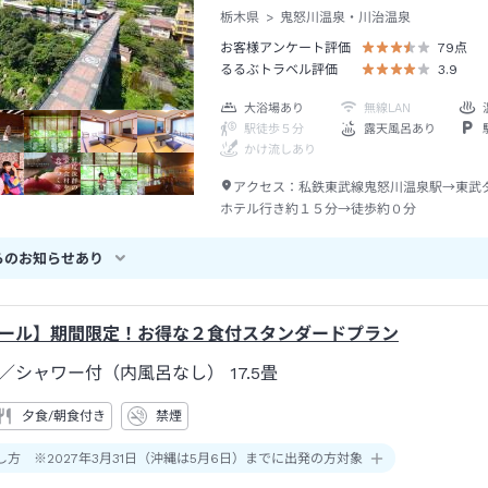
栃木県
鬼怒川温泉・川治温泉
お客様アンケート評価
79
点
るるぶトラベル評価
3.9
大浴場あり
無線LAN
駅徒歩５分
露天風呂あり
かけ流しあり
アクセス：
私鉄東武線鬼怒川温泉駅→東武
ホテル行き約１５分→徒歩約０分
らのお知らせあり
ール】期間限定！お得な２食付スタンダードプラン
／シャワー付（内風呂なし）
17.5畳
夕食/朝食付き
禁煙
し方 ※2027年3月31日（沖縄は5月6日）までに出発の方対象