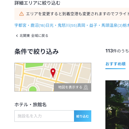
詳細エリアに絞り込む
エリアを変更すると到着空港も変更されますのでフライ
宇都宮・鹿沼
(
18
)
日光・鬼怒川
(
55
)
真岡・益子・馬頭温泉
(
3
)
栃
北関東 全域に戻る
113
条件で絞り込み
件のうち
おすすめ順
地図を表示する
ホテル・旅館名
絞り込む