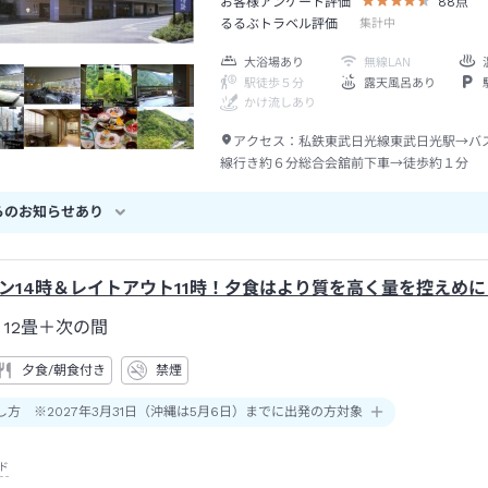
お客様アンケート評価
88
点
るるぶトラベル評価
集計中
大浴場あり
無線LAN
駅徒歩５分
露天風呂あり
かけ流しあり
アクセス：
私鉄東武日光線東武日光駅→バ
線行き約６分総合会舘前下車→徒歩約１分
らのお知らせあり
ン14時＆レイトアウト11時！夕食はより質を高く量を控えめ
12畳＋次の間
夕食/朝食付き
禁煙
し方 ※2027年3月31日（沖縄は5月6日）までに出発の方対象
ド