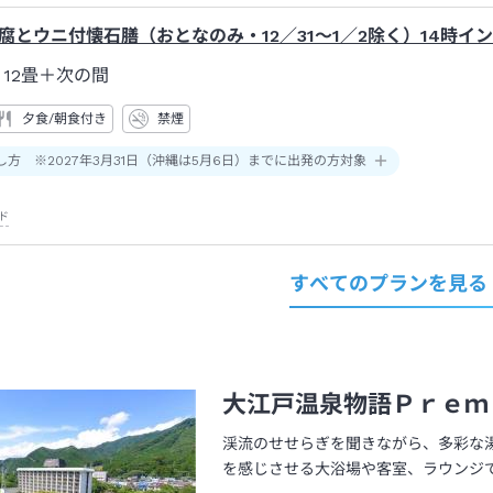
腐とウニ付懐石膳（おとなのみ・12／31～1／2除く）14時イ
12畳＋次の間
夕食/朝食付き
禁煙
し方 ※2027年3月31日（沖縄は5月6日）までに出発の方対象
ド
すべてのプランを見る
大江戸温泉物語Ｐｒｅｍ
渓流のせせらぎを聞きながら、多彩な
を感じさせる大浴場や客室、ラウンジ