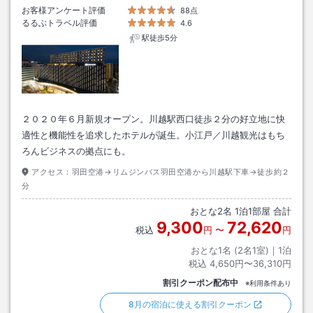
お客様アンケート評価
88点
るるぶトラベル評価
4.6
駅徒歩5分
２０２０年６月新規オープン。川越駅西口徒歩２分の好立地に快
適性と機能性を追求したホテルが誕生。小江戸／川越観光はもち
ろんビジネスの拠点にも。
アクセス：
羽田空港→リムジンバス羽田空港から川越駅下車→徒歩約２
分
おとな
2
名
1
泊
1
部屋 合計
9,300
72,620
税込
円
〜
円
おとな1名 (
2
名1室)｜
1
泊
税込
4,650円〜36,310円
割引クーポン配布中
※利用条件あり
8月の宿泊に使える割引クーポン