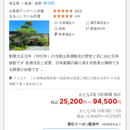
地図
埼玉県
長瀞・皆野
お客様アンケート評価
88点
るるぶトラベル評価
4.8
大浴場あり
露天風呂あり
温泉
駅徒歩5分
駐車場あり
創業大正元年（1912年）の当館は長瀞観光の歴史と共に歩む日本
旅館です 長瀞渓谷と岩畳、日本庭園の織り成す自然美が満喫でき
る眺望が自慢です …
アクセス：
ＪＲ高崎線熊谷駅→私鉄秩父鉄道三峰口方面行き約５０分長
瀞駅下車→徒歩約３分
おとな
2
名
1
泊
1
部屋 合計
25,200
94,500
税込
円
〜
円
おとな1名 (
2
名1室)｜
1
泊
税込
12,600円〜47,250円
割引クーポン配布中
※利用条件あり