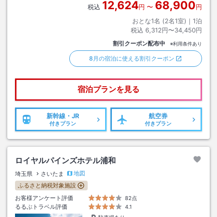
12,624
68,900
税込
円
〜
円
おとな1名 (
2
名1室)｜
1
泊
税込
6,312円〜34,450円
割引クーポン配布中
※利用条件あり
8月の宿泊に使える割引クーポン
宿泊プランを見る
新幹線・JR
航空券
付きプラン
付きプラン
ロイヤルパインズホテル浦和
地図
埼玉県
さいたま
ふるさと納税対象施設
お客様アンケート評価
82点
るるぶトラベル評価
4.1