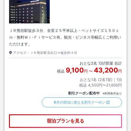
ＪＲ熊谷駅徒歩３分、全室２５平米以上・ベットサイズ１５０ｃ
ｍ・無料Ｗｉ-Ｆｉサービス有。観光・ビジネス等幅広くご利用い
ただけます。
アクセス：
ＪＲ熊谷駅北出口→徒歩約３分
おとな
2
名
1
泊
1
部屋 合計
9,100
43,200
税込
円
〜
円
おとな1名 (
2
名1室)｜
1
泊
税込
4,550円〜21,600円
割引クーポン配布中
※利用条件あり
8月の宿泊に使える割引クーポン
宿泊プランを見る