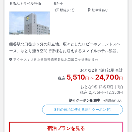
るるぶトラベル評価
集計中
駅徒歩5分
駐車場あり
熊谷駅北口徒歩５分の好立地。広々としたロビーやフロントスペ
ース、ゆとり漂う空間で皆様をお迎えするスマイルホテル熊谷。
アクセス：
ＪＲ上越新幹線熊谷駅北口出口→徒歩約５分
おとな
2
名
1
泊
1
部屋 合計
5,510
24,700
税込
円
〜
円
おとな1名 (
2
名1室)｜
1
泊
税込
2,755円〜12,350円
割引クーポン配布中
※利用条件あり
8月の宿泊に使える割引クーポン
宿泊プランを見る