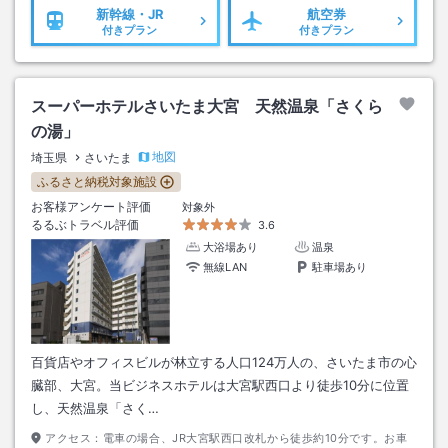
新幹線・JR
航空券
付きプラン
付きプラン
スーパーホテルさいたま大宮 天然温泉「さくら
の湯」
地図
埼玉県
さいたま
ふるさと納税対象施設
お客様アンケート評価
対象外
るるぶトラベル評価
3.6
大浴場あり
温泉
無線LAN
駐車場あり
百貨店やオフィスビルが林立する人口124万人の、さいたま市の心
臓部、大宮。当ビジネスホテルは大宮駅西口より徒歩10分に位置
し、天然温泉「さく…
アクセス：
電車の場合、JR大宮駅西口改札から徒歩約10分です。お車