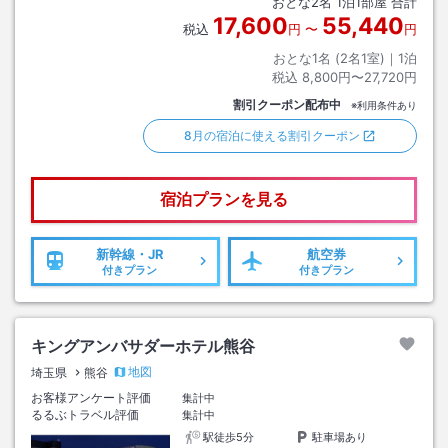
おとな
2
名
1
泊
1
部屋 合計
テルヘリテイジ下車
17,600
55,440
税込
円
〜
円
おとな1名 (
2
名1室)｜
1
泊
税込
8,800円〜27,720円
割引クーポン配布中
※利用条件あり
8月の宿泊に使える割引クーポン
宿泊プランを見る
新幹線・JR
航空券
付きプラン
付きプラン
キングアンバサダーホテル熊谷
地図
埼玉県
熊谷
お客様アンケート評価
集計中
るるぶトラベル評価
集計中
駅徒歩5分
駐車場あり