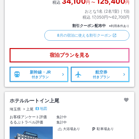
34,100
125,400
税込
円
〜
円
おとな1名 (
2
名1室)｜
1
泊
税込
17,050円〜62,700円
割引クーポン配布中
※利用条件あり
8月の宿泊に使える割引クーポン
宿泊プランを見る
新幹線・JR
航空券
付きプラン
付きプラン
ホテルルートイン上尾
地図
埼玉県
上尾
お客様アンケート評価
集計中
るるぶトラベル評価
集計中
大浴場あり
駐車場あり