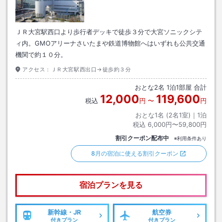
ＪＲ大宮駅西口より歩行者デッキで徒歩３分で大宮ソニックシテ
ィ内。GMOアリーナさいたまや鉄道博物館へはいずれも公共交通
機関で約１０分。
アクセス：
ＪＲ大宮駅西出口→徒歩約３分
おとな
2
名
1
泊
1
部屋 合計
12,000
119,600
税込
円
〜
円
おとな1名 (
2
名1室)｜
1
泊
税込
6,000円〜59,800円
割引クーポン配布中
※利用条件あり
8月の宿泊に使える割引クーポン
宿泊プランを見る
新幹線・JR
航空券
付きプラン
付きプラン