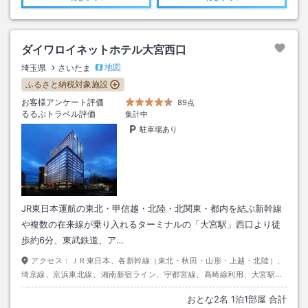
ダイワロイネットホテル大宮西口
地図
埼玉県
さいたま
ふるさと納税対象施設
お客様アンケート評価
89点
るるぶトラベル評価
集計中
駐車場あり
JR東日本運航の東北・甲信越・北陸・北関東・都内を結ぶ新幹線
や複数の在来線が乗り入れるターミナルの「大宮駅」西口より徒
歩約6分、東武鉄道、ア…
アクセス：
ＪＲ東日本、各新幹線（東北・秋田・山形・上越・北陸）、
埼京線、京浜東北線、湘南新宿ライン、宇都宮線、高崎線利用、大宮駅下
車後、西口より徒歩約６分
おとな
2
名
1
泊
1
部屋 合計