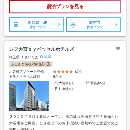
宿泊プランを見る
新幹線・JR
航空券
付きプラン
付きプラン
レフ大宮ｂｙベッセルホテルズ
地図
埼玉県
さいたま
ふるさと納税対象施設
お客様アンケート評価
87点
るるぶトラベル評価
集計中
大浴場あり
駅徒歩5分
駐車場あり
２０２０年９月１６日オープン。旅の疲れを癒すサウナを備えた
大浴場をご用意。１８歳以下のお子様添い寝無料でご家族でのご
利用も便利です。