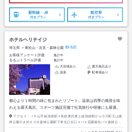
新幹線・JR
航空券
付きプラン
付きプラン
ホテルヘリテイジ
地図
埼玉県
東松山・吉見・森林公園
お客様アンケート評価
集計中
るるぶトラベル評価
集計中
大浴場あり
露天風呂あり
温泉
駐車場あり
都心より１時間の緑に包まれたリゾート。温泉は四季の風情を味
わえる露天風呂。スポーツ施設完備で社員旅行や研修にも最適。
アクセス：
ＪＲ山手線池袋駅→私鉄東武東上線池袋駅から小川町又は森
林公園行き約６０分森林公園駅下車北口出口→バス花園観光バス森林公園
駅からふかや花園プレミアム・アウトレット行き約１６分四季の湯温泉ホ