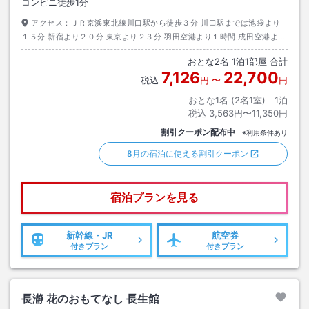
コンビニ徒歩1分
アクセス：
ＪＲ京浜東北線川口駅から徒歩３分 川口駅までは池袋より
１５分 新宿より２０分 東京より２３分 羽田空港より１時間 成田空港より
京成スカイライナー利用で１時間 お車では首都高速鹿浜橋出口より１５分
おとな
2
名
1
泊
1
部屋 合計
7,126
22,700
税込
円
〜
円
おとな1名 (
2
名1室)｜
1
泊
税込
3,563円〜11,350円
割引クーポン配布中
※利用条件あり
8月の宿泊に使える割引クーポン
宿泊プランを見る
新幹線・JR
航空券
付きプラン
付きプラン
長瀞 花のおもてなし 長生館