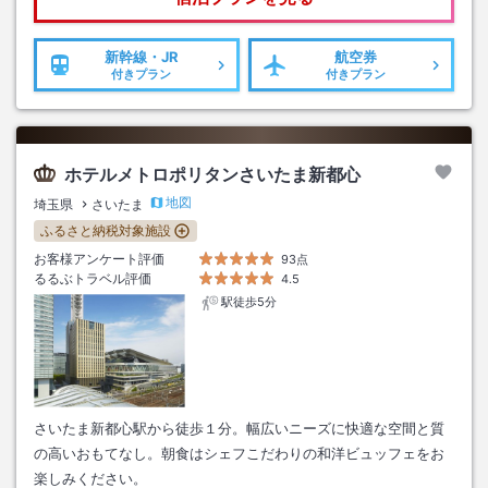
新幹線・JR
航空券
付きプラン
付きプラン
ホテルメトロポリタンさいたま新都心
地図
埼玉県
さいたま
ふるさと納税対象施設
お客様アンケート評価
93点
るるぶトラベル評価
4.5
駅徒歩5分
さいたま新都心駅から徒歩１分。幅広いニーズに快適な空間と質
の高いおもてなし。朝食はシェフこだわりの和洋ビュッフェをお
楽しみください。