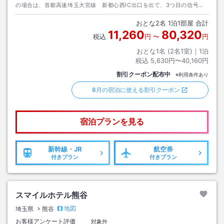
の場合は、首都高速埼玉大宮線 新都心西IC出口を出て、3つ目の信号を
大宮駅方面へ約3分。駐車場は数に限りがあります。要事前予約
おとな
2
名
1
泊
1
部屋 合計
11,260
80,320
税込
円
〜
円
おとな1名 (
2
名1室)｜
1
泊
税込
5,630円〜40,160円
割引クーポン配布中
※利用条件あり
8月の宿泊に使える割引クーポン
宿泊プランを見る
新幹線・JR
航空券
付きプラン
付きプラン
スマイルホテル熊谷
地図
埼玉県
熊谷
お客様アンケート評価
対象外