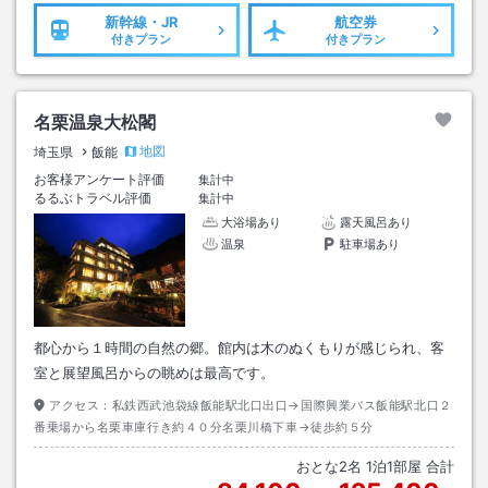
新幹線・JR
航空券
付きプラン
付きプラン
名栗温泉大松閣
地図
埼玉県
飯能
お客様アンケート評価
集計中
るるぶトラベル評価
集計中
大浴場あり
露天風呂あり
温泉
駐車場あり
都心から１時間の自然の郷。館内は木のぬくもりが感じられ、客
室と展望風呂からの眺めは最高です。
アクセス：
私鉄西武池袋線飯能駅北口出口→国際興業バス飯能駅北口２
番乗場から名栗車庫行き約４０分名栗川橋下車→徒歩約５分
おとな
2
名
1
泊
1
部屋 合計