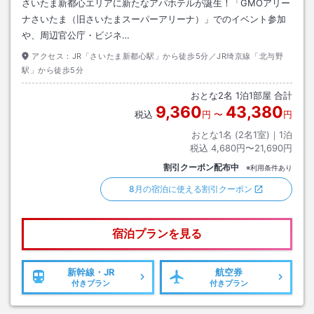
さいたま新都心エリアに新たなアパホテルが誕生！「GMOアリー
ナさいたま（旧さいたまスーパーアリーナ）」でのイベント参加
や、周辺官公庁・ビジネ…
アクセス：
JR「さいたま新都心駅」から徒歩5分／JR埼京線「北与野
駅」から徒歩5分
おとな
2
名
1
泊
1
部屋 合計
9,360
43,380
税込
円
〜
円
おとな1名 (
2
名1室)｜
1
泊
税込
4,680円〜21,690円
割引クーポン配布中
※利用条件あり
8月の宿泊に使える割引クーポン
宿泊プランを見る
新幹線・JR
航空券
付きプラン
付きプラン