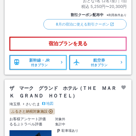
おとな1名 (
2
名1室)｜
1
泊
税込
5,250円〜20,300円
割引クーポン配布中
※利用条件あり
8月の宿泊に使える割引クーポン
宿泊プランを見る
新幹線・JR
航空券
付きプラン
付きプラン
ザ マーク グランド ホテル（ＴＨＥ ＭＡＲ
Ｋ ＧＲＡＮＤ ＨＯＴＥＬ）
地図
埼玉県
さいたま
ふるさと納税対象施設
お客様アンケート評価
対象外
るるぶトラベル評価
集計中
駐車場あり