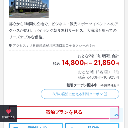
都心から1時間の立地で、ビジネス・観光スポーツイベントへのア
クセスが便利。バイキング朝食無料サービス、大浴場も整っての
リーズナブルな価格。
アクセス：
ＪＲ高崎線桶川駅西口出口→タクシー約９分
おとな
2
名
1
泊
1
部屋 合計
14,800
21,850
税込
円
〜
円
おとな1名 (
2
名1室)｜
1
泊
税込
7,400円〜10,925円
割引クーポン配布中
※利用条件あり
8月の宿泊に使える割引クーポン
宿泊プランを見る
ペー
お気に入り
新幹線・JR
航空券