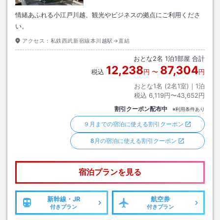
情緒あふれる小江戸川越、観光やビジネスの拠点にご利用くださ
い。
アクセス：
私鉄西武新宿線本川越駅→直結
おとな
2
名
1
泊
1
部屋 合計
12,238
87,304
税込
円
〜
円
おとな1名 (
2
名1室)｜
1
泊
税込
6,119円〜43,652円
割引クーポン配布中
※利用条件あり
９月までの宿泊に使える割引クーポン
8月の宿泊に使える割引クーポン
宿泊プランを見る
新幹線・JR
航空券
付きプラン
付きプラン