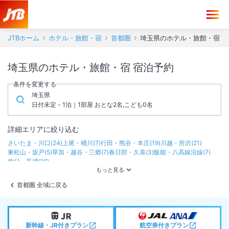
JTBホーム
ホテル・旅館・宿
首都圏
埼玉県のホテル・旅館・宿
埼玉県のホテル・旅館・宿 宿泊予約
条件を変更する
埼玉県
日付未定 - 1泊｜1部屋 おとな2名,こども0名
詳細エリアに絞り込む
さいたま・川口
(
24
)
上尾・桶川
(
7
)
行田・熊谷・本庄
(
19
)
川越・所沢
(
21
)
東松山・坂戸
(
5
)
草加・越谷・三郷
(
7
)
春日部・久喜
(
3
)
飯能・八高線沿線
(
7
)
秩父・長瀞
(
16
)
首都圏 全域に戻る
新幹線・JR付きプラン
航空券付きプラン