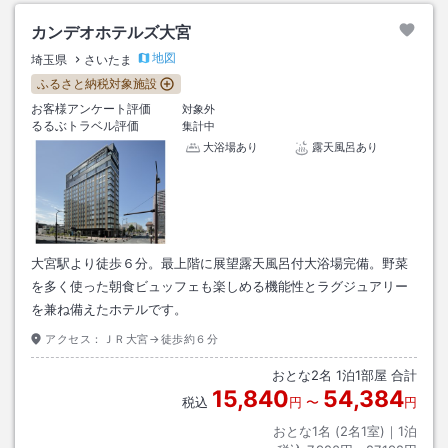
カンデオホテルズ大宮
地図
埼玉県
さいたま
ふるさと納税対象施設
お客様アンケート評価
対象外
るるぶトラベル評価
集計中
大浴場あり
露天風呂あり
大宮駅より徒歩６分。最上階に展望露天風呂付大浴場完備。野菜
を多く使った朝食ビュッフェも楽しめる機能性とラグジュアリー
を兼ね備えたホテルです。
アクセス：
ＪＲ大宮→徒歩約６分
おとな
2
名
1
泊
1
部屋 合計
15,840
54,384
税込
円
〜
円
おとな1名 (
2
名1室)｜
1
泊