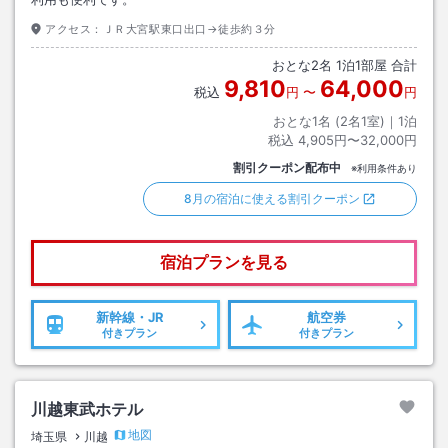
アクセス：
ＪＲ大宮駅東口出口→徒歩約３分
おとな
2
名
1
泊
1
部屋 合計
9,810
64,000
税込
円
〜
円
おとな1名 (
2
名1室)｜
1
泊
税込
4,905円〜32,000円
割引クーポン配布中
※利用条件あり
8月の宿泊に使える割引クーポン
宿泊プランを見る
新幹線・JR
航空券
付きプラン
付きプラン
川越東武ホテル
地図
埼玉県
川越