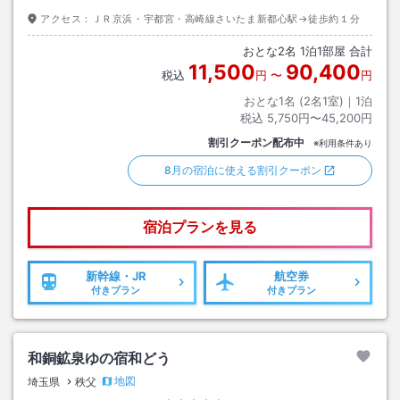
アクセス：
ＪＲ京浜・宇都宮・高崎線さいたま新都心駅→徒歩約１分
おとな
2
名
1
泊
1
部屋 合計
11,500
90,400
税込
円
〜
円
おとな1名 (
2
名1室)｜
1
泊
税込
5,750円〜45,200円
割引クーポン配布中
※利用条件あり
8月の宿泊に使える割引クーポン
宿泊プランを見る
新幹線・JR
航空券
付きプラン
付きプラン
和銅鉱泉ゆの宿和どう
地図
埼玉県
秩父