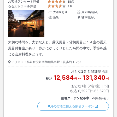
お客様アンケート評価
88点
るるぶトラベル評価
3.8
大浴場あり
露天風呂あり
温泉
駐車場あり
大切な時間を、大切な人と。露天風呂・貸切風呂と１４室の露天
風呂付客室があり、静かにゆっくりとした時間の中で、季節を感
じる会席料理をどうぞ。
アクセス：
私鉄秩父鉄道和銅黒谷駅→徒歩約１２分
おとな
2
名
1
泊
1
部屋 合計
12,584
131,340
税込
円
〜
円
おとな1名 (
2
名1室)｜
1
泊
税込
6,292円〜65,670円
割引クーポン配布中
※利用条件あり
8月の宿泊に使える割引クーポン