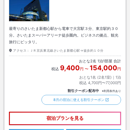
最寄りのさいたま新都心駅から電車で大宮駅３分、東京駅約３０
分。さいたまスーパーアリーナ徒歩圏内。ビジネスの拠点、観光
旅行にピッタリ。
アクセス：
ＪＲ京浜東北線さいたま新都心駅→徒歩約１０分
おとな
2
名
1
泊
1
部屋 合計
9,400
154,000
税込
円
〜
円
おとな1名 (
2
名1室)｜
1
泊
税込
4,700円〜77,000円
割引クーポン配布中
※利用条件あり
8月の宿泊に使える割引クーポン
宿泊プランを見る