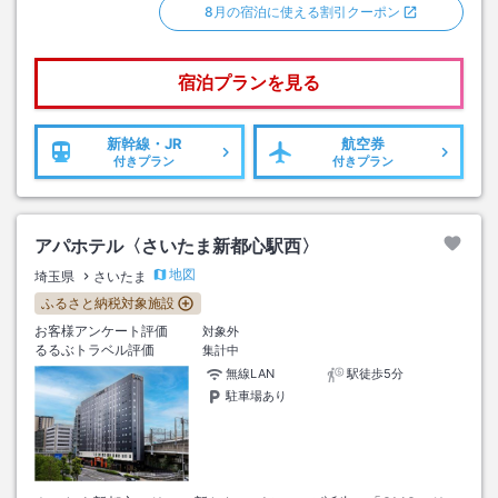
8月の宿泊に使える割引クーポン
宿泊プランを見る
新幹線・JR
航空券
付きプラン
付きプラン
アパホテル〈さいたま新都心駅西〉
地図
埼玉県
さいたま
ふるさと納税対象施設
お客様アンケート評価
対象外
るるぶトラベル評価
集計中
無線LAN
駅徒歩5分
駐車場あり