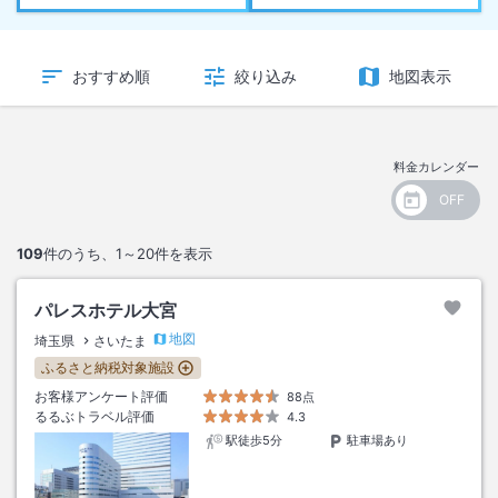
おすすめ順
絞り込み
地図表示
料金カレンダー
109
件のうち、
1～20
件を表示
パレスホテル大宮
地図
埼玉県
さいたま
ふるさと納税対象施設
お客様アンケート評価
88点
るるぶトラベル評価
4.3
駅徒歩5分
駐車場あり