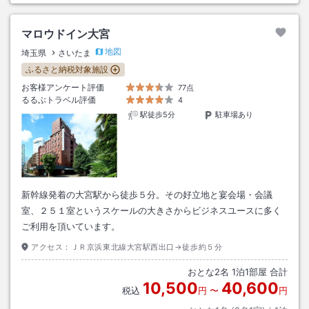
マロウドイン大宮
地図
埼玉県
さいたま
ふるさと納税対象施設
お客様アンケート評価
77点
るるぶトラベル評価
4
駅徒歩5分
駐車場あり
新幹線発着の大宮駅から徒歩５分。その好立地と宴会場・会議
室、２５１室というスケールの大きさからビジネスユースに多く
ご利用を頂いています。
アクセス：
ＪＲ京浜東北線大宮駅西出口→徒歩約５分
おとな
2
名
1
泊
1
部屋 合計
10,500
40,600
税込
円
〜
円