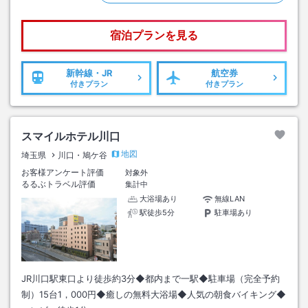
宿泊プランを見る
新幹線・JR
航空券
付きプラン
付きプラン
スマイルホテル川口
地図
埼玉県
川口・鳩ケ谷
お客様アンケート評価
対象外
るるぶトラベル評価
集計中
大浴場あり
無線LAN
駅徒歩5分
駐車場あり
JR川口駅東口より徒歩約3分◆都内まで一駅◆駐車場（完全予約
制）15台1，000円◆癒しの無料大浴場◆人気の朝食バイキング◆