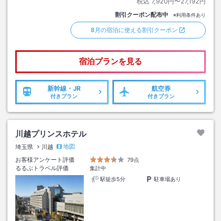
税込
7,920円〜27,192円
割引クーポン配布中
※利用条件あり
8月の宿泊に使える割引クーポン
宿泊プランを見る
新幹線・JR
航空券
付きプラン
付きプラン
川越プリンスホテル
地図
埼玉県
川越
お客様アンケート評価
79点
るるぶトラベル評価
集計中
駅徒歩5分
駐車場あり