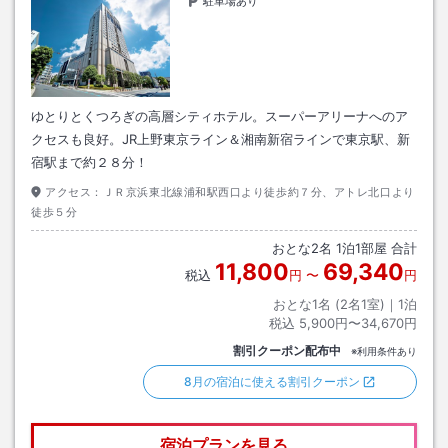
駐車場あり
ゆとりとくつろぎの高層シティホテル。スーパーアリーナへのア
クセスも良好。JR上野東京ライン＆湘南新宿ラインで東京駅、新
宿駅まで約２８分！
アクセス：
ＪＲ京浜東北線浦和駅西口より徒歩約７分、アトレ北口より
徒歩５分
おとな
2
名
1
泊
1
部屋 合計
11,800
69,340
税込
円
〜
円
おとな1名 (
2
名1室)｜
1
泊
税込
5,900円〜34,670円
割引クーポン配布中
※利用条件あり
8月の宿泊に使える割引クーポン
宿泊プランを見る