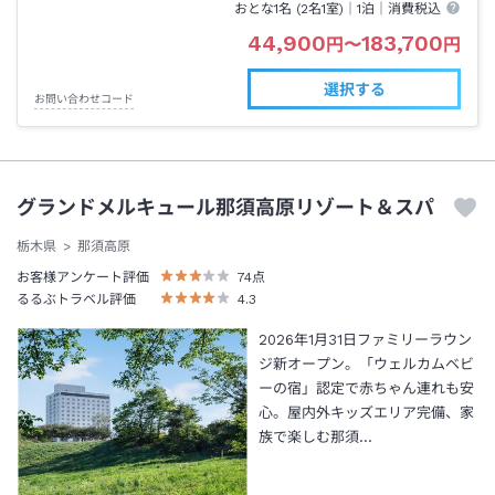
おとな1名 (
2
名1室)｜
1泊
｜消費税込
44,900
183,700
円
〜
円
選択する
お問い合わせコード
グランドメルキュール那須高原リゾート＆スパ
栃木県
那須高原
お客様アンケート評価
74
点
るるぶトラベル評価
4.3
2026年1月31日ファミリーラウン
ジ新オープン。「ウェルカムベビ
ーの宿」認定で赤ちゃん連れも安
心。屋内外キッズエリア完備、家
族で楽しむ那須…