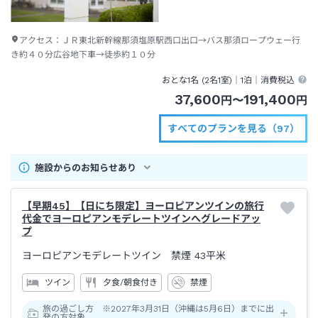
アクセス：
ＪＲ東北新幹線那須塩原駅西口出口→バス那須ロープウェー行
き約４０分広谷地下車→徒歩約１０分
おとな1名 (
2
名1室)｜
1泊
｜消費税込
37,600
191,400
円
〜
円
すべてのプランを見る（97）
施設からのお知らせあり
【早期45】【日にち限定】ヨーロピアンツインの旅行
代金でヨーロピアンモデレートツインへグレードアッ
プ
ヨーロピアンモデレートツイン 禁煙
43平米
ツイン
夕食/朝食付き
禁煙
旅の過ごし方 ※2027年3月31日（沖縄は5月6日）までに出
発の方対象