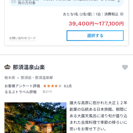
発の方対象
おとな1名 (
2
名1室)｜
1泊
｜消費税込
39,400
177,100
円
〜
円
選択する
お問い合わせコード
那須温泉山楽
栃木県
那須岳・那須温泉郷
お客様アンケート評価
82
点
るるぶトラベル評価
集計中
雄大な高原に抱かれた大正１２年
創業の伝統ある日本旅館。樹間に
ある大露天風呂に浸り旬が盛り込
まれた会席料理で季節の移ろいに
思いをお寄せ下さい。