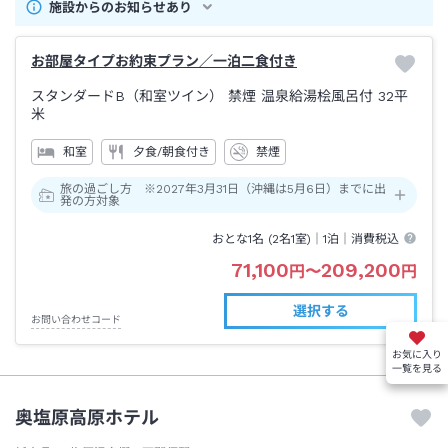
施設からのお知らせあり
お部屋タイプお約束プラン／一泊二食付き
スタンダードB（和室ツイン） 禁煙 温泉給湯桧風呂付
32平
米
和室
夕食/朝食付き
禁煙
旅の過ごし方 ※2027年3月31日（沖縄は5月6日）までに出
発の方対象
おとな1名 (
2
名1室)｜
1泊
｜消費税込
71,100
209,200
円
〜
円
選択する
お問い合わせコード
お気に入り
一覧を見る
奥塩原高原ホテル