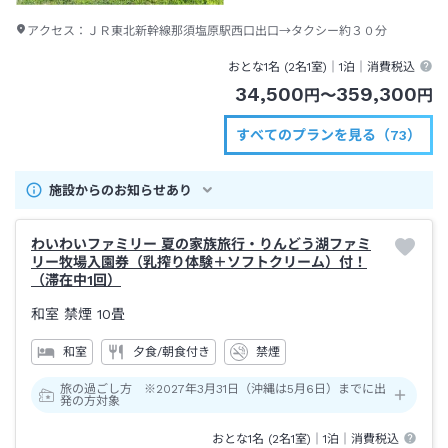
アクセス：
ＪＲ東北新幹線那須塩原駅西口出口→タクシー約３０分
おとな1名 (
2
名1室)｜
1泊
｜消費税込
34,500
359,300
円
〜
円
すべてのプランを見る（73）
施設からのお知らせあり
わいわいファミリー 夏の家族旅行・りんどう湖ファミ
リー牧場入園券（乳搾り体験＋ソフトクリーム）付！
（滞在中1回）
和室 禁煙
10畳
和室
夕食/朝食付き
禁煙
旅の過ごし方 ※2027年3月31日（沖縄は5月6日）までに出
発の方対象
おとな1名 (
2
名1室)｜
1泊
｜消費税込