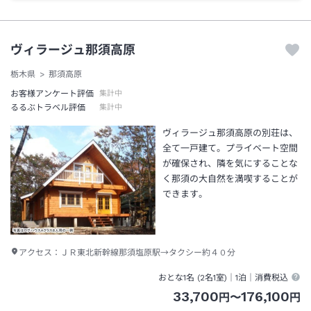
ヴィラージュ那須高原
栃木県
那須高原
お客様アンケート評価
集計中
るるぶトラベル評価
集計中
ヴィラージュ那須高原の別荘は、
全て一戸建て。プライベート空間
が確保され、隣を気にすることな
く那須の大自然を満喫することが
できます。
アクセス：
ＪＲ東北新幹線那須塩原駅→タクシー約４０分
おとな1名 (
2
名1室)｜
1泊
｜消費税込
33,700
176,100
円
〜
円