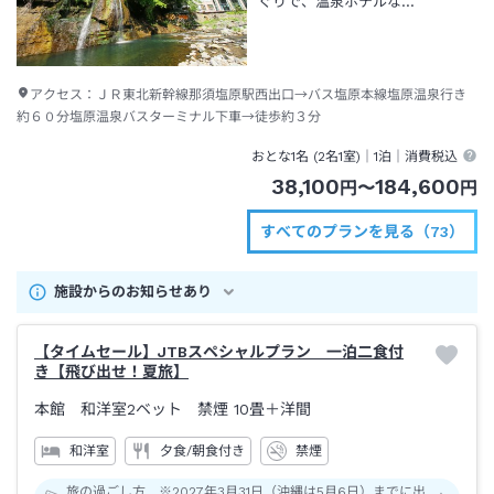
ぐりで、温泉ホテルな…
アクセス：
ＪＲ東北新幹線那須塩原駅西出口→バス塩原本線塩原温泉行き
約６０分塩原温泉バスターミナル下車→徒歩約３分
おとな1名 (
2
名1室)｜
1泊
｜消費税込
38,100
184,600
円
〜
円
すべてのプランを見る（73）
施設からのお知らせあり
【タイムセール】JTBスペシャルプラン 一泊二食付
き【飛び出せ！夏旅】
本館 和洋室2ベット 禁煙
10畳＋洋間
和洋室
夕食/朝食付き
禁煙
旅の過ごし方 ※2027年3月31日（沖縄は5月6日）までに出