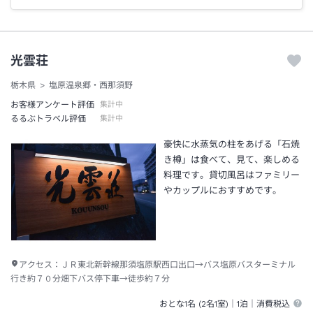
光雲荘
栃木県
塩原温泉郷・西那須野
お客様アンケート評価
集計中
るるぶトラベル評価
集計中
豪快に水蒸気の柱をあげる「石焼
き樽」は食べて、見て、楽しめる
料理です。貸切風呂はファミリー
やカップルにおすすめです。
アクセス：
ＪＲ東北新幹線那須塩原駅西口出口→バス塩原バスターミナル
行き約７０分畑下バス停下車→徒歩約７分
おとな1名 (
2
名1室)｜
1泊
｜消費税込