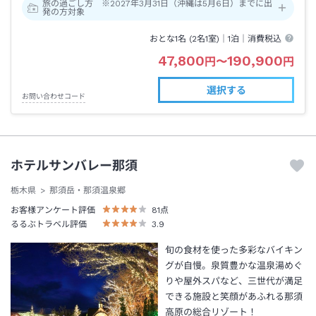
旅の過ごし方 ※2027年3月31日（沖縄は5月6日）までに出
発の方対象
おとな1名 (
2
名1室)｜
1泊
｜消費税込
47,800
190,900
円
〜
円
選択する
お問い合わせコード
ホテルサンバレー那須
栃木県
那須岳・那須温泉郷
お客様アンケート評価
81
点
るるぶトラベル評価
3.9
旬の食材を使った多彩なバイキン
グが自慢。泉質豊かな温泉湯めぐ
りや屋外スパなど、三世代が満足
できる施設と笑顔があふれる那須
高原の総合リゾート！