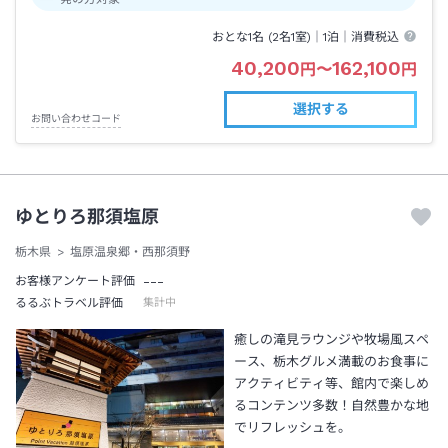
おとな1名 (
2
名1室)｜
1泊
｜消費税込
40,200
162,100
円
〜
円
選択する
お問い合わせコード
ゆとりろ那須塩原
栃木県
塩原温泉郷・西那須野
---
お客様アンケート評価
るるぶトラベル評価
集計中
癒しの滝見ラウンジや牧場風スペ
ース、栃木グルメ満載のお食事に
アクティビティ等、館内で楽しめ
るコンテンツ多数！自然豊かな地
でリフレッシュを。