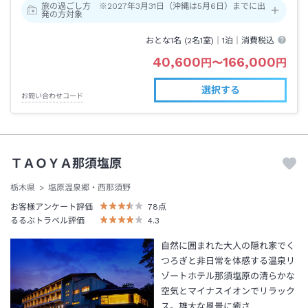
旅の過ごし方 ※2027年3月31日（沖縄は5月6日）までに出
発の方対象
おとな1名 (
2
名1室)｜
1泊
｜消費税込
40,600
166,000
円
〜
円
選択する
お問い合わせコード
ＴＡＯＹＡ那須塩原
栃木県
塩原温泉郷・西那須野
お客様アンケート評価
78
点
るるぶトラベル評価
4.3
自然に囲まれた大人の隠れ家でく
つろぎと非日常を体感する温泉リ
ゾートホテル那須塩原の清らかな
空気とマイナスイオンでリラック
ス。雄大な風景に癒さ…