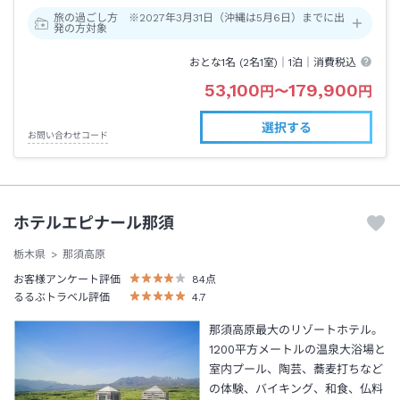
旅の過ごし方 ※2027年3月31日（沖縄は5月6日）までに出
発の方対象
おとな1名 (
2
名1室)｜
1泊
｜消費税込
53,100
179,900
円
〜
円
選択する
お問い合わせコード
ホテルエピナール那須
栃木県
那須高原
お客様アンケート評価
84
点
るるぶトラベル評価
4.7
那須高原最大のリゾートホテル。
1200平方メートルの温泉大浴場と
室内プール、陶芸、蕎麦打ちなど
の体験、バイキング、和食、仏料