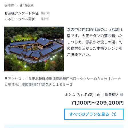
栃木県
那須高原
お客様アンケート評価
集計中
るるぶトラベル評価
集計中
森の中に佇む隠れ家のような離れ
宿です。大正モダンの落ち着いた
しつらえ、源泉かけ流しの湯、旬
の食材を活かした本格フレンチを
ご堪能下さい。
アクセス：
ＪＲ東北新幹線那須塩原駅西出口→タクシー約３０分【カーナ
ビ用住所】那須郡那須町高久丙１１８５－２
おとな1名 (
2
名1室)｜
1泊
｜消費税込
71,100
209,200
円
〜
円
すべてのプランを見る（1）