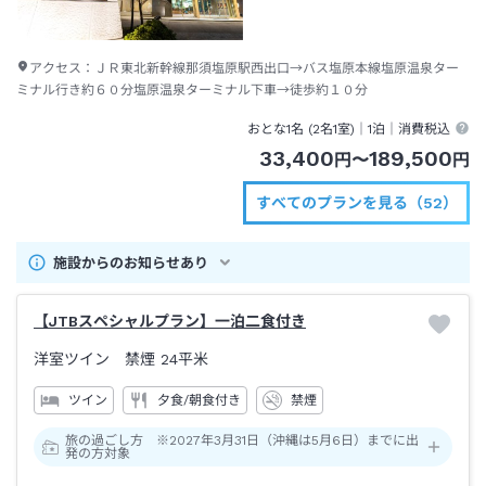
アクセス：
ＪＲ東北新幹線那須塩原駅西出口→バス塩原本線塩原温泉ター
ミナル行き約６０分塩原温泉ターミナル下車→徒歩約１０分
おとな1名 (
2
名1室)｜
1泊
｜消費税込
33,400
189,500
円
〜
円
すべてのプランを見る（52）
施設からのお知らせあり
【JTBスペシャルプラン】一泊二食付き
洋室ツイン 禁煙
24平米
ツイン
夕食/朝食付き
禁煙
旅の過ごし方 ※2027年3月31日（沖縄は5月6日）までに出
発の方対象