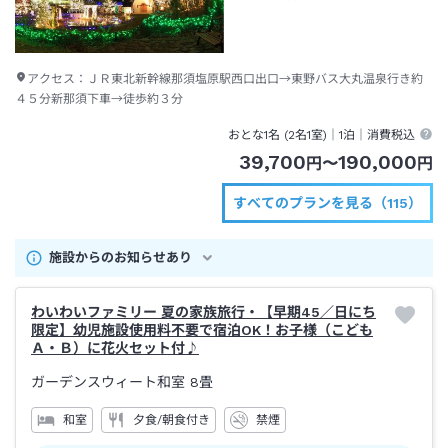
アクセス：
ＪＲ東北新幹線那須塩原駅西口出口→東野バス大丸温泉行き約
４５分新那須下車→徒歩約３分
おとな1名 (
2
名1室)｜
1泊
｜消費税込
39,700
190,000
円
〜
円
すべてのプランを見る（115）
施設からのお知らせあり
わいわいファミリー 夏の家族旅行・【早期45／日にち
限定】幼児施設使用料不要で宿泊OK！お子様（こども
Ａ・Ｂ）に花火セット付♪
ガーデンスウィート和室
8畳
和室
夕食/朝食付き
禁煙