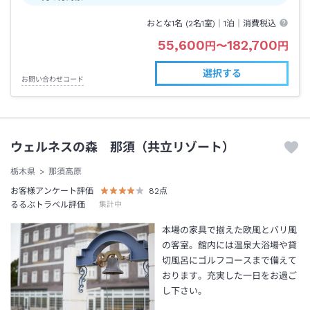
おとな1名 (
2
名1室)｜
1泊
｜消費税込
55,600
182,700
円
〜
円
選択する
お問い合わせコード
ウェルネスの森 那須（共立リゾート）
栃木県
那須高原
お客様アンケート評価
82
点
るるぶトラベル評価
集計中
本場の家具で揃えた欧風とバリ風
の客室。館内には温泉大浴場や貸
切風呂にゴルフコースまで備えて
おります。充実した一日をお過ご
し下さい。