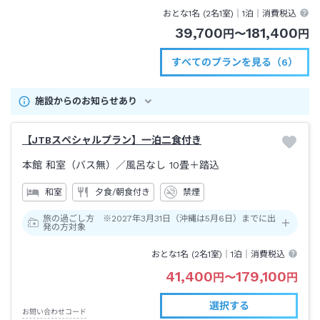
おとな1名 (
2
名1室)｜
1泊
｜消費税込
39,700
181,400
円
〜
円
すべてのプランを見る（6）
施設からのお知らせあり
【JTBスペシャルプラン】一泊二食付き
本館 和室（バス無）
／風呂なし
10畳＋踏込
和室
夕食/朝食付き
禁煙
旅の過ごし方 ※2027年3月31日（沖縄は5月6日）までに出
発の方対象
おとな1名 (
2
名1室)｜
1泊
｜消費税込
41,400
179,100
円
〜
円
選択する
お問い合わせコード