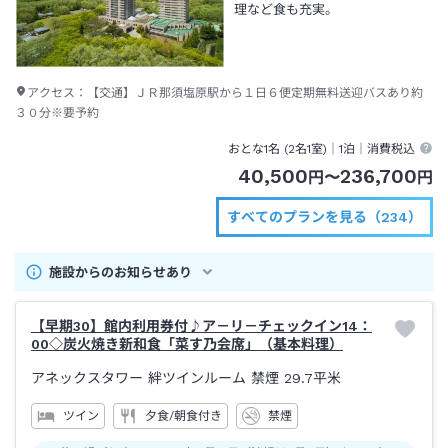
理など食も充実。
アクセス：
【交通】ＪＲ那須塩原駅から１日６便定期無料送迎バスあり約
３０分※要予約
おとな1名 (
2
名1室)｜
1泊
｜消費税込
40,500
236,700
円
〜
円
すべてのプランを見る（234）
施設からのお知らせあり
【早期30】館内利用券付♪ア－リ－チェックイン14：
00◇炭火焼き新和食「菜す乃会席」（基本料理）
アネックスタワー 絆ツインルーム 禁煙
29.7平米
ツイン
夕食/朝食付き
禁煙