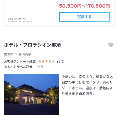
50,500
176,500
円
〜
円
選択する
お問い合わせコード
ホテル・フロラシオン那須
栃木県
那須高原
お客様アンケート評価
83
点
るるぶトラベル評価
集計中
小高い丘、森の木々、緑豊かな大
自然の中に佇む北イタリア調のリ
ゾートホテル。温泉は、敷地内よ
り湧き出る自家源泉。