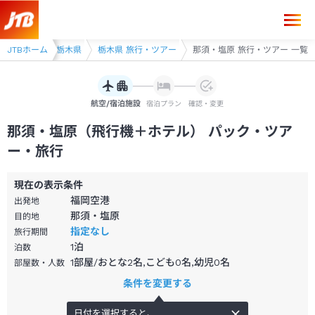
JTBホーム
北関東
栃木県
栃木県 旅行・ツアー
那須・塩原 旅行・ツアー 一覧
航空/宿泊施設
宿泊プラン
確認・変更
那須・塩原（飛行機＋ホテル） パック・ツア
ー・旅行
現在の表示条件
福岡空港
出発地
那須・塩原
目的地
指定なし
旅行期間
1
泊
泊数
1部屋/おとな2名,こども0名,幼児0名
部屋数・人数
条件を変更する
日付を選択すると、