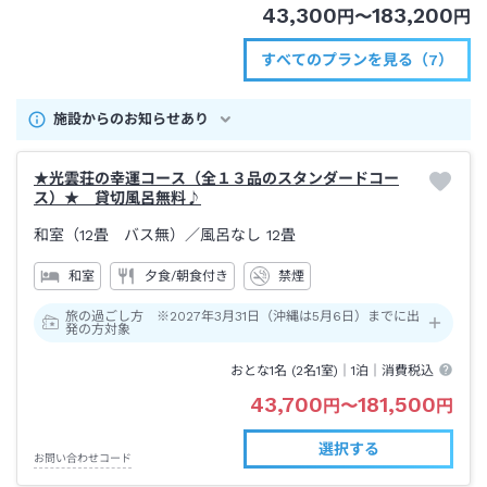
43,300
183,200
円
〜
円
すべてのプランを見る（7）
施設からのお知らせあり
★光雲荘の幸運コース（全１３品のスタンダードコー
ス）★ 貸切風呂無料♪
和室（12畳 バス無）
／風呂なし
12畳
和室
夕食/朝食付き
禁煙
旅の過ごし方 ※2027年3月31日（沖縄は5月6日）までに出
発の方対象
おとな1名 (
2
名1室)｜
1泊
｜消費税込
43,700
181,500
円
〜
円
選択する
お問い合わせコード