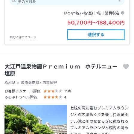
発の方対象
おとな1名 (
2
名1室)｜
1泊
｜消費税込
50,700
188,400
円
〜
円
選択する
お問い合わせコード
大江戸温泉物語Ｐｒｅｍｉｕｍ ホテルニュー
塩原
栃木県
塩原温泉郷・西那須野
お客様アンケート評価
71
点
るるぶトラベル評価
4
七絃の滝に臨むプレミアムラウン
ジと館内湯めぐりを楽しむ温泉ホ
テル滝と川のせせらぎに癒される
プレミアムラウンジと館内の湯め