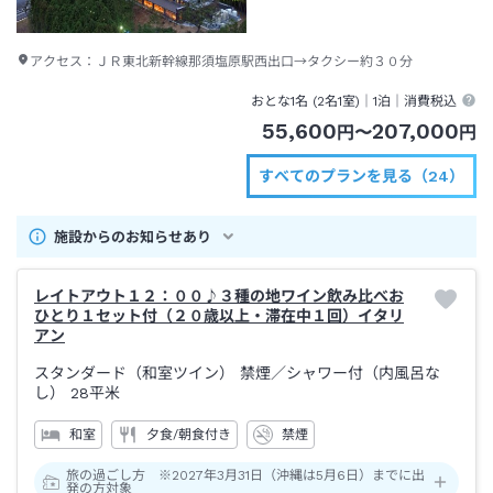
アクセス：
ＪＲ東北新幹線那須塩原駅西出口→タクシー約３０分
おとな1名 (
2
名1室)｜
1泊
｜消費税込
55,600
207,000
円
〜
円
すべてのプランを見る（24）
施設からのお知らせあり
レイトアウト１２：００♪３種の地ワイン飲み比べお
ひとり１セット付（２０歳以上・滞在中１回）イタリ
アン
スタンダード（和室ツイン） 禁煙
／シャワー付（内風呂な
し）
28平米
和室
夕食/朝食付き
禁煙
旅の過ごし方 ※2027年3月31日（沖縄は5月6日）までに出
発の方対象