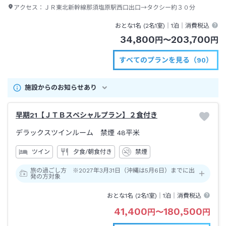
アクセス：
ＪＲ東北新幹線那須塩原駅西口出口→タクシー約３０分
おとな1名 (
2
名1室)｜
1泊
｜消費税込
34,800
203,700
円
〜
円
すべてのプランを見る（90）
施設からのお知らせあり
早期21【ＪＴＢスペシャルプラン】２食付き
デラックスツインルーム 禁煙
48平米
ツイン
夕食/朝食付き
禁煙
旅の過ごし方 ※2027年3月31日（沖縄は5月6日）までに出
発の方対象
おとな1名 (
2
名1室)｜
1泊
｜消費税込
41,400
180,500
円
〜
円