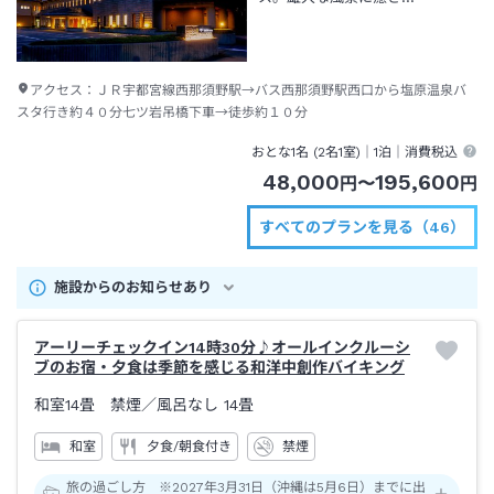
アクセス：
ＪＲ宇都宮線西那須野駅→バス西那須野駅西口から塩原温泉バ
スタ行き約４０分七ツ岩吊橋下車→徒歩約１０分
おとな1名 (
2
名1室)｜
1泊
｜消費税込
48,000
195,600
円
〜
円
すべてのプランを見る（46）
施設からのお知らせあり
アーリーチェックイン14時30分♪オールインクルーシ
ブのお宿・夕食は季節を感じる和洋中創作バイキング
和室14畳 禁煙
／風呂なし
14畳
和室
夕食/朝食付き
禁煙
旅の過ごし方 ※2027年3月31日（沖縄は5月6日）までに出