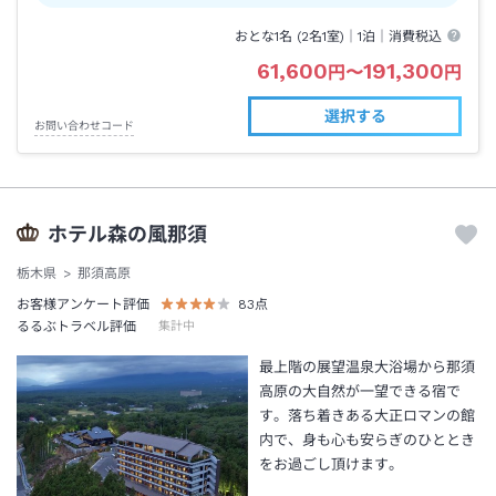
おとな1名 (
2
名1室)｜
1泊
｜消費税込
61,600
191,300
円
〜
円
選択する
お問い合わせコード
ホテル森の風那須
栃木県
那須高原
お客様アンケート評価
83
点
るるぶトラベル評価
集計中
最上階の展望温泉大浴場から那須
高原の大自然が一望できる宿で
す。落ち着きある大正ロマンの館
内で、身も心も安らぎのひととき
をお過ごし頂けます。