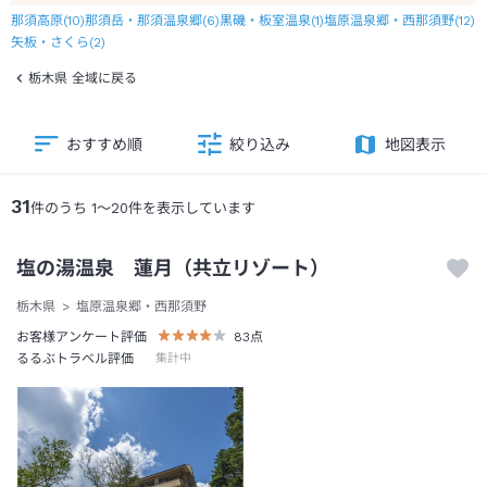
那須高原
(
10
)
那須岳・那須温泉郷
(
6
)
黒磯・板室温泉
(
1
)
塩原温泉郷・西那須野
(
12
)
矢板・さくら
(
2
)
栃木県 全域に戻る
おすすめ順
絞り込み
地図表示
31
件のうち
1
～
20
件を表示しています
塩の湯温泉 蓮月（共立リゾート）
栃木県
塩原温泉郷・西那須野
お客様アンケート評価
83
点
るるぶトラベル評価
集計中