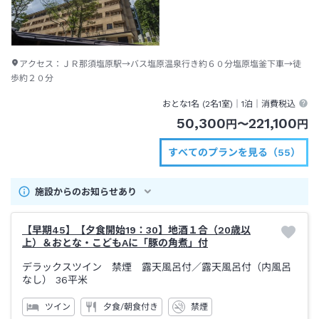
アクセス：
ＪＲ那須塩原駅→バス塩原温泉行き約６０分塩原塩釜下車→徒
歩約２０分
おとな1名 (
2
名1室)｜
1泊
｜消費税込
50,300
221,100
円
〜
円
すべてのプランを見る（55）
施設からのお知らせあり
【早期45】【夕食開始19：30】地酒１合（20歳以
上）＆おとな・こどもAに「豚の角煮」付
デラックスツイン 禁煙 露天風呂付
／露天風呂付（内風呂
なし）
36平米
ツイン
夕食/朝食付き
禁煙