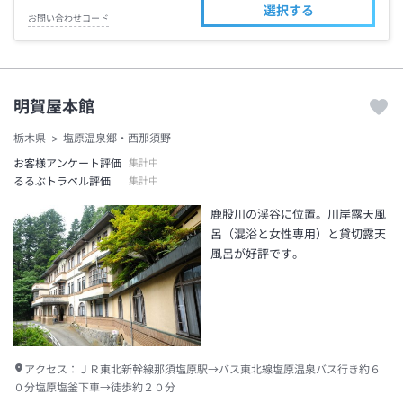
選択する
お問い合わせコード
明賀屋本館
栃木県
塩原温泉郷・西那須野
お客様アンケート評価
集計中
るるぶトラベル評価
集計中
鹿股川の渓谷に位置。川岸露天風
呂（混浴と女性専用）と貸切露天
風呂が好評です。
アクセス：
ＪＲ東北新幹線那須塩原駅→バス東北線塩原温泉バス行き約６
０分塩原塩釜下車→徒歩約２０分