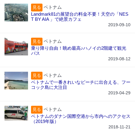
ベトナム
見る
Landmark81の展望台の料金不要！天空の「NES
T BY AIA 」で絶景カフェ
2019-09-10
ベトナム
見る
乗り降り自由！眺め最高♪ハノイの2階建て観光
バス
2019-08-12
ベトナム
見る
ベトナムで一番きれいなビーチに出合える、フー
コック島に大注目
2019-04-29
ベトナム
見る
ベトナムのダナン国際空港から市内へのアクセス
（2019年版）
2018-11-21