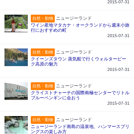
2015-07-31
ニュージーランド
自然・動物
ワイン産地マタカナ・オークランドから週末小旅
行におすすめの町
2015-07-31
ニュージーランド
自然・動物
クイーンズタウン 蒸気船で行くウォルターピー
ク高原の魅力
2015-07-31
ニュージーランド
自然・動物
クライストチャーチの国際南極センターでリトル
ブルーペンギンに会おう
2015-07-31
ニュージーランド
自然・動物
ニュージーランド南島の温泉地、ハンマースプリ
ングスの楽しみ方