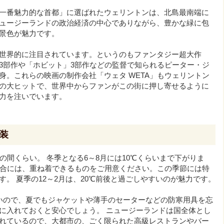
一番魅力的な首都」に選ばれたウェリントンは、北島最南端に
ュージーランドの政治経済の中心でありながら、豊かな緑に包
景色が魅力です。
世界的に注目されています。というのもファンタジー超大作
3部作や「ホビット」3部作などの監督で知られるピーター・ジ
身。これらの映画の制作会社「ウェタ WETA」もウェリントン
の大ヒットで、世界中からファンがこの街に押し寄せるように
力を注いでいます。
装
℃の間くらい。 冬季となる6～8月には10℃くらいまで下がりま
場合には、重ね着できるものをご用意ください。この季節には特
。 夏季の12～2月は、20℃前後と過ごしやすいのが魅力です。
いので、夏でもジャケットや薄手のセーターなどの防寒用具を忘
に入れておくと安心でしょう。 ニュージーランドは国全体とし
れているので、大都市の、ごく限られた高級レストランやバー