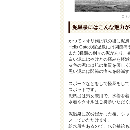
ロトル
泥温泉にはこんな魅力が
かつてマオリ族は戦の後に泥風
Hells Gateの泥温泉には
また3種類の別々の泥があり、
白い泥にはやけどの痛みを軽減
灰色の泥には肌の角質を優しく
黒い泥には関節の痛みを軽減す
スポーツなどをして怪我をして
スポットです。
泥風呂は男女兼用で、水着を着
水着やタオルはご持参いただく
泥温泉に20分浸かった後、シ
スしていただけます。
給水所もあるので、水分補給も