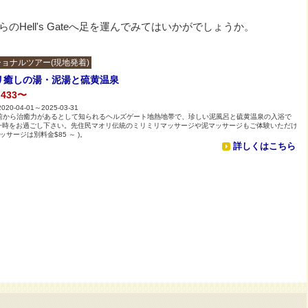
Hell's Gateへ足を運んでみてはいかがでしょうか。
ョナルツアー(現地発着)
リ癒しの湯・泥湯と硫黄温泉
,433〜
2020-04-01～2025-03-31
 年前から治癒力があるとして知られるヘルズゲート地熱地帯で、珍しい泥風呂と硫黄温泉の入浴で
一時をお過ごし下さい。先住民マオリ伝統のミリミリマッサージや泥マッサージもご体験いただけ
マッサージは別料金$85 ～ )。
詳しくはこちら