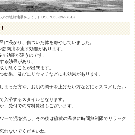
アの地熱地帯を歩く。(_DSC7063-BW-RGB)
！
呂に浸かり、傷ついた体を癒やしていました。
関節痛や筋肉痛を癒す効能があります。
各々効能が違うのです。
する効果があり、
取り除くことが出来ます。
つ効果、及びにリウマチなどにも効果があリます。
しまった方や、お肌の調子を上げたい方などにオススメしたい
て入浴するスタイルとなります。
か、受付での有料貸出もございます。
ャワーで泥を流し、その後は硫黄の温泉に時間無制限でリラック
忘れないでくださいね。