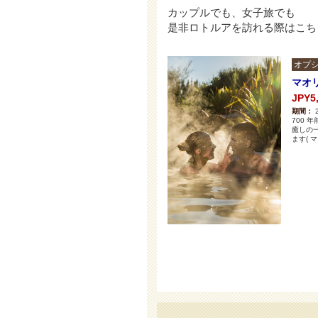
カップルでも、女子旅でも
是非ロトルアを訪れる際はこちらの
オプシ
マオ
JPY5
期間：
700
癒しの
ます( 