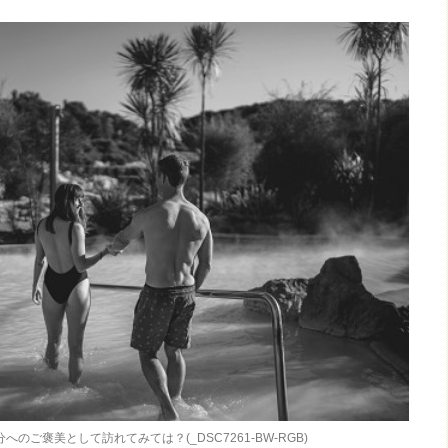
のご褒美として訪れてみては？(_DSC7261-BW-RGB)