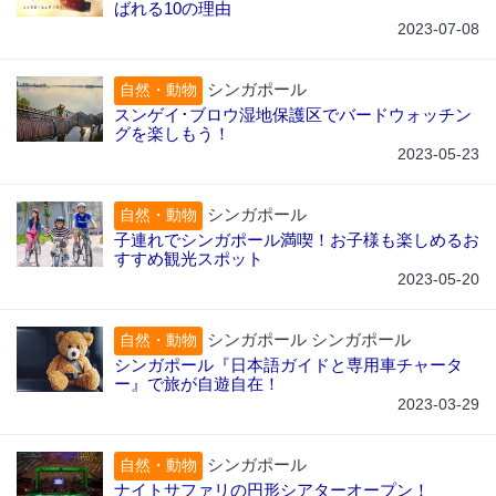
ばれる10の理由
2023-07-08
シンガポール
自然・動物
スンゲイ･ブロウ湿地保護区でバードウォッチン
グを楽しもう！
2023-05-23
シンガポール
自然・動物
子連れでシンガポール満喫！お子様も楽しめるお
すすめ観光スポット
2023-05-20
シンガポール シンガポール
自然・動物
シンガポール『日本語ガイドと専用車チャータ
ー』で旅が自遊自在！
2023-03-29
シンガポール
自然・動物
ナイトサファリの円形シアターオープン！