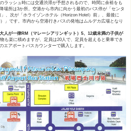
のラッシュ時には交通渋滞が予想されるので、時間に余裕をも
降場所は3か所。空港から市内に向かう最初のバス停が「センタ
t）前」、次が「ホライゾンホテル（Horizon Hotel）前」、最後に
Field）」です。市内から空港行きバスの発地はムルデカ広場となり
大人が一律RM（マレーシアリンギット）5、12歳未満の子供が
物も楽に積めますが、定員は20人で、定員を超えると乗車でき
のエアポートバスカウンターで購入します。