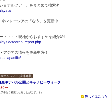
プショナルツアー』をまとめて検索🎵
laysia/
・・・👍マレーシアの「なう」を更新中
ート・・・現地からおすすめを紹介😲❕
laysia/search_report.php
・・・アジアの情報を更新中🤩！
asiapacific/
ョナルツアー(現地発着)
遺産キナバル公園とキャノピーウォーク
350〜
は予告なく変更になることがございます
詳しくはこちら