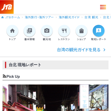
JTBホーム
海外旅行・海外ツアー
海外観光ガイド
台湾 観光
台北
トップ
基本情報
観光地
レストラン
ショップ
現地
レポート
台湾の観光ガイドを見る
台北 現地レポート
Pick Up