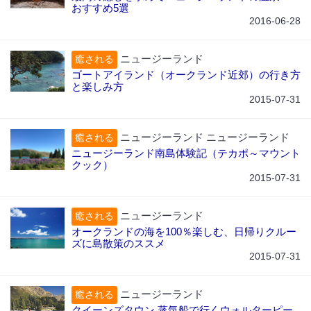
おすすめ5選
2016-06-28
ニュージーランド
癒される
ゴートアイランド（オークランド近郊）の行き方
と楽しみ方
2015-07-31
ニュージーランド ニュージーランド
癒される
ニュージーランド南島体験記（テカポ～マウント
クック）
2015-07-31
ニュージーランド
癒される
オークランドの海を100％楽しむ、日帰りクルー
ズに島散策のススメ
2015-07-31
ニュージーランド
癒される
クイーンズタウン 蒸気船で行くウォルターピー