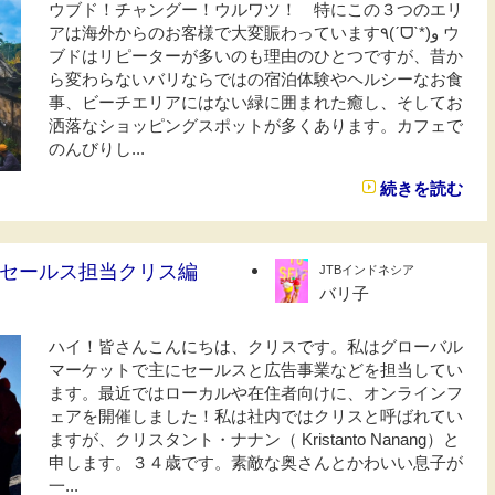
ウブド！チャングー！ウルワツ！ 特にこの３つのエリ
アは海外からのお客様で大変賑わっています٩(ˊᗜˋ*)و ウ
ブドはリピーターが多いのも理由のひとつですが、昔か
ら変わらないバリならではの宿泊体験やヘルシーなお食
事、ビーチエリアにはない緑に囲まれた癒し、そしてお
洒落なショッピングスポットが多くあります。カフェで
のんびりし...
続きを読む
セールス担当クリス編
JTBインドネシア
バリ子
ハイ！皆さんこんにちは、クリスです。私はグローバル
マーケットで主にセールスと広告事業などを担当してい
ます。最近ではローカルや在住者向けに、オンラインフ
ェアを開催しました！私は社内ではクリスと呼ばれてい
ますが、クリスタント・ナナン（ Kristanto Nanang）と
申します。３４歳です。素敵な奥さんとかわいい息子が
一...