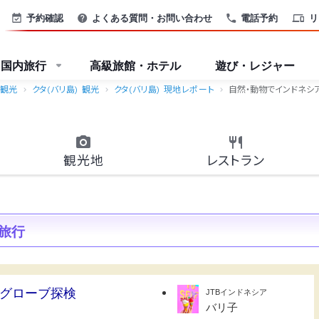
予約確認
よくある質問・お問い合わせ
電話予約
リ
国内旅行
高級旅館・ホテル
遊び・レジャー
 観光
クタ(バリ島) 観光
クタ(バリ島) 現地レポート
自然・動物でインドネシ
観光地
レストラン
旅行
グローブ探検
JTBインドネシア
バリ子