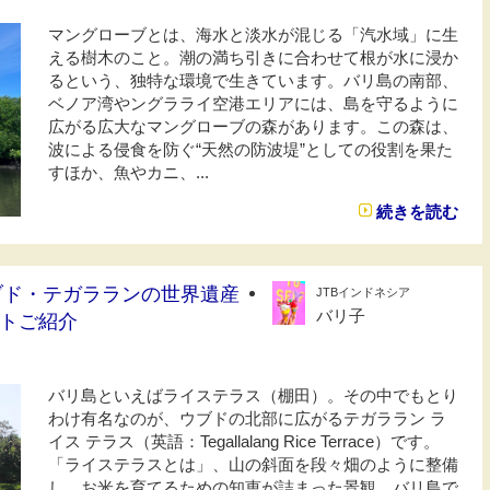
マングローブとは、海水と淡水が混じる「汽水域」に生
える樹木のこと。潮の満ち引きに合わせて根が水に浸か
るという、独特な環境で生きています。バリ島の南部、
ベノア湾やングラライ空港エリアには、島を守るように
広がる広大なマングローブの森があります。この森は、
波による侵食を防ぐ“天然の防波堤”としての役割を果た
すほか、魚やカニ、...
続きを読む
ウブド・テガラランの世界遺産
JTBインドネシア
バリ子
トご紹介
バリ島といえばライステラス（棚田）。その中でもとり
わけ有名なのが、ウブドの北部に広がるテガララン ラ
イス テラス（英語：Tegallalang Rice Terrace）です。
「ライステラスとは」、山の斜面を段々畑のように整備
し、お米を育てるための知恵が詰まった景観。バリ島で