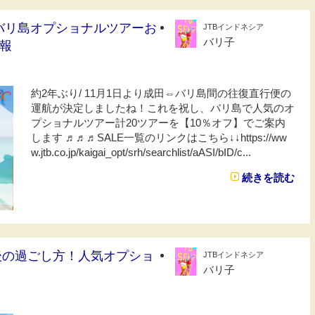
新】バリ島オプショナルツアーお
JTBインドネシア
バリ子
報
約2年ぶり/ 11月1日より成田⇔バリ島間の往復直行便の
運航が決定しましたね！これを祝し、バリ島で人気のオ
プショナルツアー計20ツアーを【10％オフ】でご案内
します ♬♬♬SALE一覧のリンクはこちら↓↓https://ww
w.jtb.co.jp/kaigai_opt/srh/searchlist/aASI/bID/c...
続きを読む
国後の過ごし方！人気オプショ
JTBインドネシア
バリ子