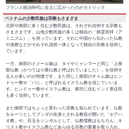
フランス統治時代に全土に広がったのがカトリック
ベトナムの少数民族は宗教もさまざま
北部や南部に多く住む少数民族は、それぞれ信仰する宗教も
さまざまです。山地少数民族の多くは独自の「精霊崇拝（ア
ミニズム）」を持っています。それに中国から伝わった仏教
や道教などがそれぞれ混然一体となって独自の宗教を信仰し
ています。
一方、南部のクメール族は、タイやミャンマーと同じ「上座
部仏教（かつては小乗仏教と呼ばれていました）」を信仰す
る人が多いのが特徴です。また同じく南部のチャム族はヒン
ドゥー教や「パニ」と呼ばれるイスラム教を信じていいま
す。ヒンドゥー教やイスラム教は、都市に住むインド系住民
も多く信仰しています。
また南部ではちょっと変わった宗教も知られています。仏教
をルーツとしてブッダの化身とされる教祖が開いた「ホアハ
オ教」や、目玉をシンボルとして、仏教儒教はもちろん、キ
リスト教やイスラム教などあらゆる宗教の要素を取り入れ、