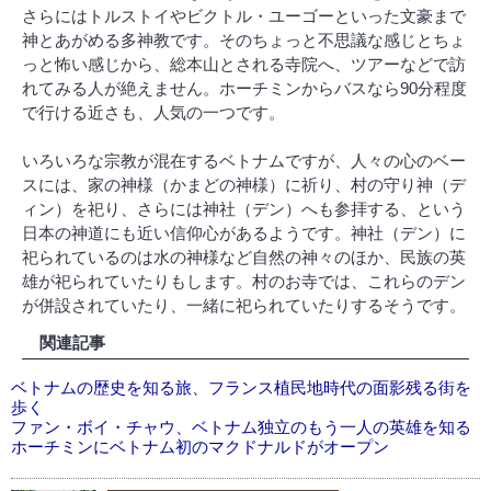
さらにはトルストイやビクトル・ユーゴーといった文豪まで
神とあがめる多神教です。そのちょっと不思議な感じとちょ
っと怖い感じから、総本山とされる寺院へ、ツアーなどで訪
れてみる人が絶えません。ホーチミンからバスなら90分程度
で行ける近さも、人気の一つです。
いろいろな宗教が混在するベトナムですが、人々の心のベー
スには、家の神様（かまどの神様）に祈り、村の守り神（デ
ィン）を祀り、さらには神社（デン）へも参拝する、という
日本の神道にも近い信仰心があるようです。神社（デン）に
祀られているのは水の神様など自然の神々のほか、民族の英
雄が祀られていたりもします。村のお寺では、これらのデン
が併設されていたり、一緒に祀られていたりするそうです。
関連記事
ベトナムの歴史を知る旅、フランス植民地時代の面影残る街を
歩く
ファン・ボイ・チャウ、ベトナム独立のもう一人の英雄を知る
ホーチミンにベトナム初のマクドナルドがオープン