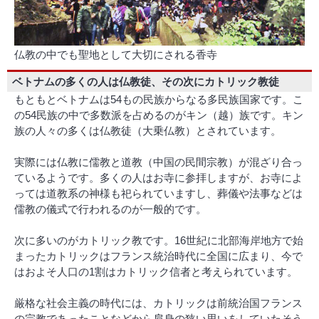
仏教の中でも聖地として大切にされる香寺
ベトナムの多くの人は仏教徒、その次にカトリック教徒
もともとベトナムは54もの民族からなる多民族国家です。こ
の54民族の中で多数派を占めるのがキン（越）族です。キン
族の人々の多くは仏教徒（大乗仏教）とされています。
実際には仏教に儒教と道教（中国の民間宗教）が混ざり合っ
ているようです。多くの人はお寺に参拝しますが、お寺によ
っては道教系の神様も祀られていますし、葬儀や法事などは
儒教の儀式で行われるのが一般的です。
次に多いのがカトリック教です。16世紀に北部海岸地方で始
まったカトリックはフランス統治時代に全国に広まり、今で
はおよそ人口の1割はカトリック信者と考えられています。
厳格な社会主義の時代には、カトリックは前統治国フランス
の宗教であったことなどから肩身の狭い思いをしていたそう