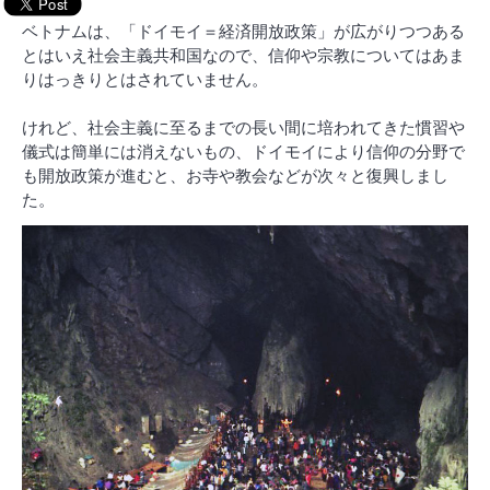
ベトナムは、「ドイモイ＝経済開放政策」が広がりつつある
とはいえ社会主義共和国なので、信仰や宗教についてはあま
りはっきりとはされていません。
けれど、社会主義に至るまでの長い間に培われてきた慣習や
儀式は簡単には消えないもの、ドイモイにより信仰の分野で
も開放政策が進むと、お寺や教会などが次々と復興しまし
た。