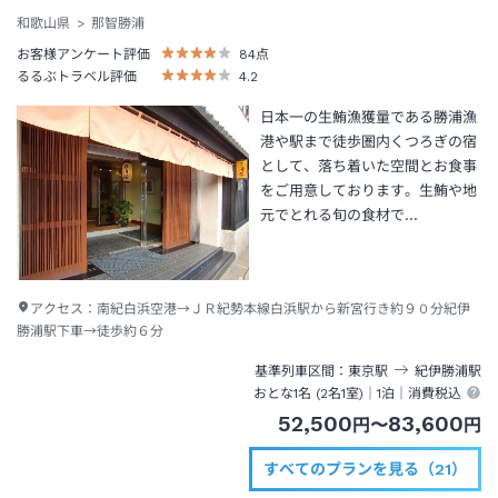
和歌山県
那智勝浦
お客様アンケート評価
84
点
るるぶトラベル評価
4.2
日本一の生鮪漁獲量である勝浦漁
港や駅まで徒歩圏内くつろぎの宿
として、落ち着いた空間とお食事
をご用意しております。生鮪や地
元でとれる旬の食材で…
アクセス：
南紀白浜空港→ＪＲ紀勢本線白浜駅から新宮行き約９０分紀伊
勝浦駅下車→徒歩約６分
基準列車区間
東京
駅
紀伊勝浦
駅
おとな1名 (
2
名1室)｜
1泊
｜消費税込
52,500
83,600
円
〜
円
すべてのプランを見る（21）