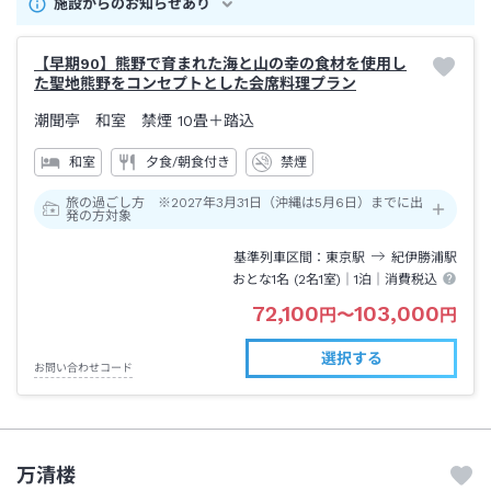
施設からのお知らせあり
【早期90】熊野で育まれた海と山の幸の食材を使用し
た聖地熊野をコンセプトとした会席料理プラン
潮聞亭 和室 禁煙
10畳＋踏込
和室
夕食/朝食付き
禁煙
旅の過ごし方 ※2027年3月31日（沖縄は5月6日）までに出
発の方対象
基準列車区間
東京
駅
紀伊勝浦
駅
おとな1名 (
2
名1室)｜
1泊
｜消費税込
72,100
103,000
円
〜
円
選択する
お問い合わせコード
万清楼