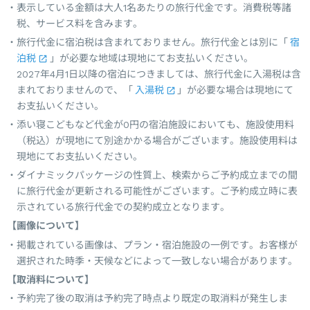
表示している金額は大人1名あたりの旅行代金です。消費税等諸
税、サービス料を含みます。
旅行代金に宿泊税は含まれておりません。旅行代金とは別に「
宿
泊税
」が必要な地域は現地にてお支払いください。
2027年4月1日以降の宿泊につきましては、旅行代金に入湯税は含
まれておりませんので、「
入湯税
」が必要な場合は現地にて
お支払いください。
添い寝こどもなど代金が0円の宿泊施設においても、施設使用料
（税込）が現地にて別途かかる場合がございます。施設使用料は
現地にてお支払いください。
ダイナミックパッケージの性質上、検索からご予約成立までの間
に旅行代金が更新される可能性がございます。ご予約成立時に表
示されている旅行代金での契約成立となります。
【画像について】
掲載されている画像は、プラン・宿泊施設の一例です。お客様が
選択された時季・天候などによって一致しない場合があります。
【取消料について】
予約完了後の取消は予約完了時点より既定の取消料が発生しま