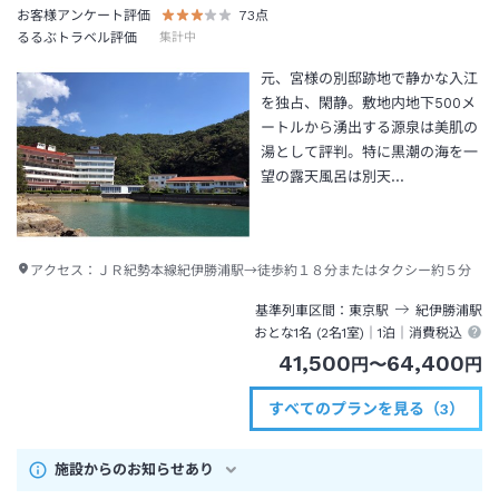
お客様アンケート評価
73
点
るるぶトラベル評価
集計中
元、宮様の別邸跡地で静かな入江
を独占、閑静。敷地内地下500メ
ートルから湧出する源泉は美肌の
湯として評判。特に黒潮の海を一
望の露天風呂は別天…
アクセス：
ＪＲ紀勢本線紀伊勝浦駅→徒歩約１８分またはタクシー約５分
基準列車区間
東京
駅
紀伊勝浦
駅
おとな1名 (
2
名1室)｜
1泊
｜消費税込
41,500
64,400
円
〜
円
すべてのプランを見る（3）
施設からのお知らせあり