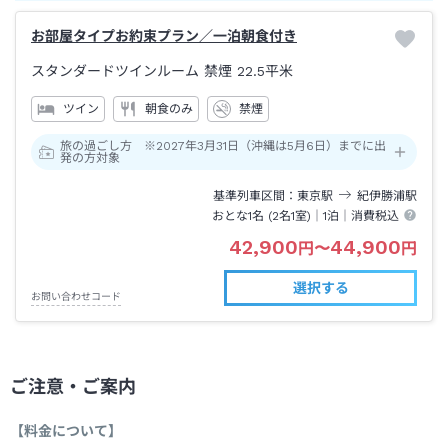
お部屋タイプお約束プラン／一泊朝食付き
スタンダードツインルーム 禁煙
22.5平米
ツイン
朝食のみ
禁煙
旅の過ごし方 ※2027年3月31日（沖縄は5月6日）までに出
発の方対象
基準列車区間
東京
駅
紀伊勝浦
駅
おとな1名 (
2
名1室)｜
1泊
｜消費税込
42,900
44,900
円
〜
円
選択する
お問い合わせコード
ご注意・ご案内
【料金について】