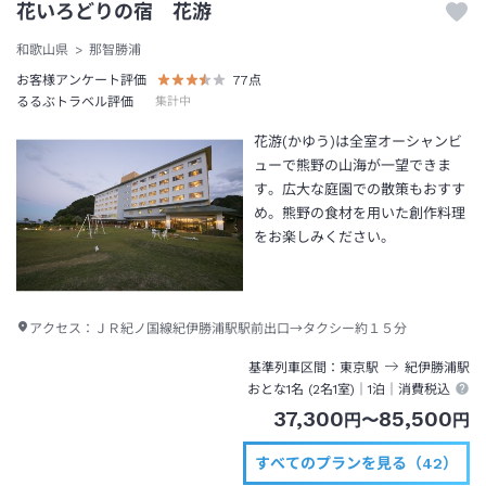
花いろどりの宿 花游
和歌山県
那智勝浦
お客様アンケート評価
77
点
るるぶトラベル評価
集計中
花游(かゆう)は全室オーシャンビ
ューで熊野の山海が一望できま
す。広大な庭園での散策もおすす
め。熊野の食材を用いた創作料理
をお楽しみください。
アクセス：
ＪＲ紀ノ国線紀伊勝浦駅駅前出口→タクシー約１５分
基準列車区間
東京
駅
紀伊勝浦
駅
おとな1名 (
2
名1室)｜
1泊
｜消費税込
37,300
85,500
円
〜
円
すべてのプランを見る（42）