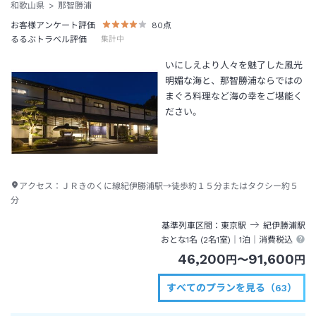
和歌山県
那智勝浦
お客様アンケート評価
80
点
るるぶトラベル評価
集計中
いにしえより人々を魅了した風光
明媚な海と、那智勝浦ならではの
まぐろ料理など海の幸をご堪能く
ださい。
アクセス：
ＪＲきのくに線紀伊勝浦駅→徒歩約１５分またはタクシー約５
分
基準列車区間
東京
駅
紀伊勝浦
駅
おとな1名 (
2
名1室)｜
1泊
｜消費税込
46,200
91,600
円
〜
円
すべてのプランを見る（63）