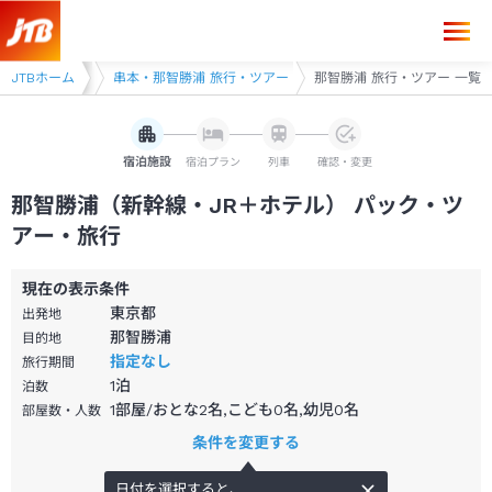
県 旅行・ツアー
JTBホーム
串本・那智勝浦 旅行・ツアー
那智勝浦 旅行・ツアー 一覧
宿泊施設
宿泊プラン
列車
確認・変更
那智勝浦（新幹線・JR＋ホテル） パック・ツ
アー・旅行
現在の表示条件
東京都
出発地
那智勝浦
目的地
指定なし
旅行期間
1
泊
泊数
1部屋/おとな2名,こども0名,幼児0名
部屋数・人数
条件を変更する
日付を選択すると、