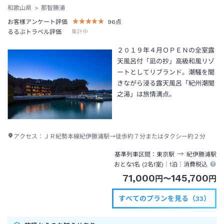
和歌山県
那智勝浦
お客様アンケート評価
96
点
るるぶトラベル評価
集計中
２０１９年４月ＯＰＥＮの全室露
天風呂付「凪の抄」高級和風リゾ
ートとしてリブランド。潮騒を聞
きながら浸る露天風呂「紀州潮聞
之湯」は旅情満点。
アクセス：
ＪＲ紀勢本線紀伊勝浦駅→徒歩約７分またはタクシー約２分
基準列車区間
東京
駅
紀伊勝浦
駅
おとな1名 (
2
名1室)｜
1泊
｜消費税込
71,000
145,700
円
〜
円
すべてのプランを見る（33）