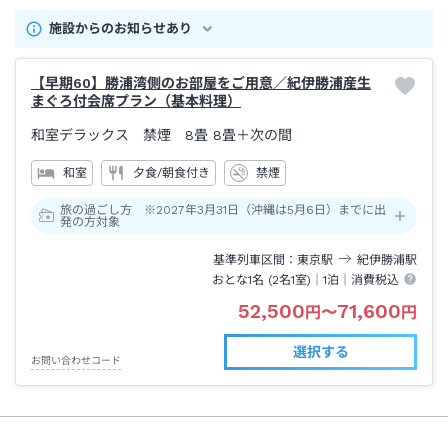
施設からのお知らせあり
【早期60】勝浦湾側のお部屋をご用意／紀伊勝浦産生
まぐろ付会席プラン（基本料理）
和室デラックス 禁煙 8畳
8畳＋次の間
和室
夕食/朝食付き
禁煙
旅の過ごし方 ※2027年3月31日（沖縄は5月6日）までに出
発の方対象
基準列車区間
東京
駅
紀伊勝浦
駅
おとな1名 (
2
名1室)｜
1泊
｜消費税込
52,500
71,600
円
〜
円
選択する
お問い合わせコード