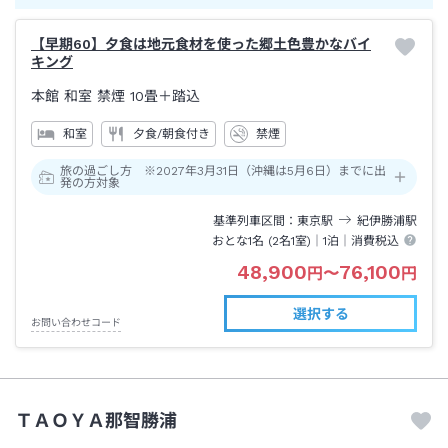
【早期60】夕食は地元食材を使った郷土色豊かなバイ
キング
本館 和室 禁煙
10畳＋踏込
和室
夕食/朝食付き
禁煙
旅の過ごし方 ※2027年3月31日（沖縄は5月6日）までに出
発の方対象
基準列車区間
東京
駅
紀伊勝浦
駅
おとな1名 (
2
名1室)｜
1泊
｜消費税込
48,900
76,100
円
〜
円
選択する
お問い合わせコード
ＴＡＯＹＡ那智勝浦