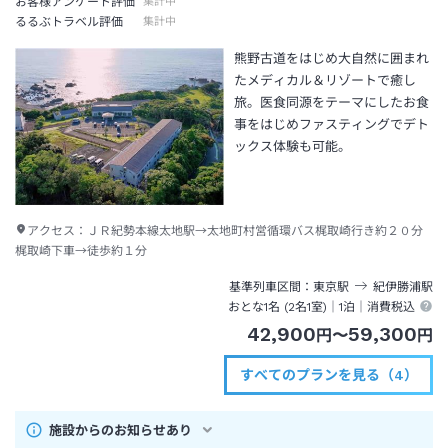
お客様アンケート評価
集計中
るるぶトラベル評価
集計中
熊野古道をはじめ大自然に囲まれ
たメディカル＆リゾートで癒し
旅。医食同源をテーマにしたお食
事をはじめファスティングでデト
ックス体験も可能。
アクセス：
ＪＲ紀勢本線太地駅→太地町村営循環バス梶取崎行き約２０分
梶取崎下車→徒歩約１分
基準列車区間
東京
駅
紀伊勝浦
駅
おとな1名 (
2
名1室)｜
1泊
｜消費税込
42,900
59,300
円
〜
円
すべてのプランを見る（4）
施設からのお知らせあり