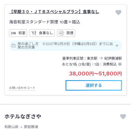
【早期３０・ＪＴＢスペシャルプラン】食事なし
海音和室スタンダード禁煙
10畳＋踏込
和室
食事なし
禁煙
旅の過ごし方 ※2027年3月31日（沖縄は5月6日）までに出
発の方対象
基準列車区間
東京
駅
紀伊勝浦
駅
おとな1名 (
2
名1室)｜
1泊
｜消費税込
38,000
51,800
円
〜
円
選択する
お問い合わせコード
ホテルなぎさや
和歌山県
那智勝浦