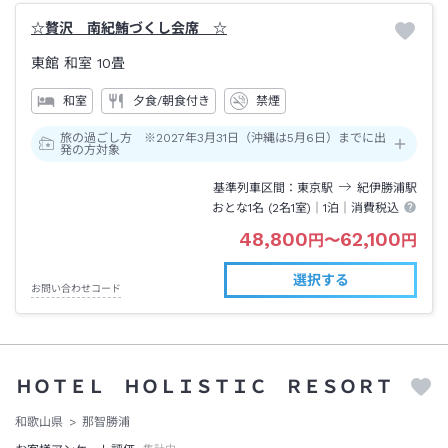
☆贅沢 南紀鮪づくし会席 ☆
東館 和室
10畳
和室
夕食/朝食付き
禁煙
旅の過ごし方 ※2027年3月31日（沖縄は5月6日）までに出
発の方対象
基準列車区間
東京
駅
紀伊勝浦
駅
おとな1名 (
2
名1室)｜
1泊
｜消費税込
48,800
62,100
円
〜
円
選択する
お問い合わせコード
ＨＯＴＥＬ ＨＯＬＩＳＴＩＣ ＲＥＳＯＲＴ
和歌山県
那智勝浦