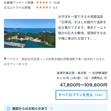
お客様アンケート評価
78
点
るるぶトラベル評価
4.4
太平洋を一望できる大洞窟温泉
「忘帰洞」をはじめ館内で温泉を
巡る事ができます。東京ドーム４
個分の広大な敷地。冒険好きなお
子様に喜ばれる宿です。…
アクセス：
南紀白浜空港→ＪＲ紀勢本線紀伊勝浦駅下車→徒歩約７分また
はタクシー約５分
基準列車区間
東京
駅
紀伊勝浦
駅
おとな1名 (
2
名1室)｜
1泊
｜消費税込
47,800
109,600
円
〜
円
すべてのプランを見る（24）
施設からのお知らせあり