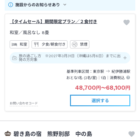
施設からのお知らせあり
【タイムセール】期間限定プラン／２食付き
和室
／風呂なし
8畳
和室
夕食/朝食付き
禁煙
旅の過ごし方 ※2027年3月31日（沖縄は5月6日）までに出
発の方対象
基準列車区間
東京
駅
紀伊勝浦
駅
おとな1名 (
2
名1室)｜
1泊
｜消費税込
48,700
68,100
円
〜
円
選択する
お問い合わせコード
碧き島の宿 熊野別邸 中の島