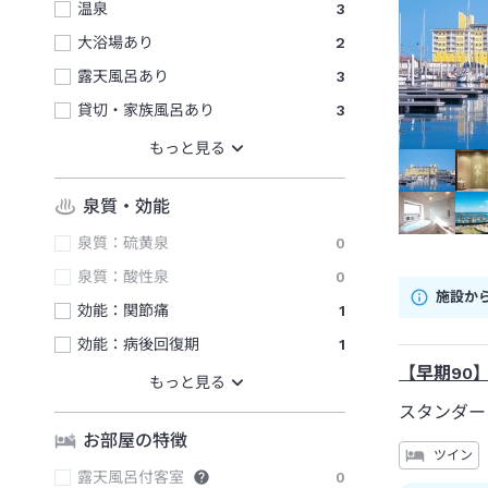
温泉
3
大浴場あり
2
露天風呂あり
3
貸切・家族風呂あり
3
泉質・効能
泉質：硫黄泉
0
泉質：酸性泉
0
施設か
効能：関節痛
1
効能：病後回復期
1
【早期90
スタンダー
お部屋の特徴
ツイン
露天風呂付客室
0