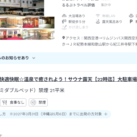
るるぶトラベル評価
集計中
大浴場あり
無線LAN
駅徒歩５分
露天風呂あり
かけ流しあり
アクセス：
関西空港→リムジンバス関西空
き→ＪＲ紀勢本線和歌山駅から紀三井寺駅下
約５分
らのお知らせあり
快適快眠☆温泉で癒されよう！サウナ露天【22時迄】大駐車
ミダブルベッド）禁煙
21平米
食事なし
禁煙
し方 ※2027年3月31日（沖縄は5月6日）までに出発の方対象
ド