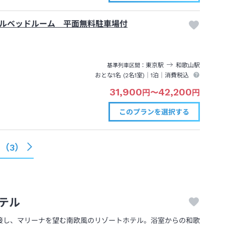
ルベッドルーム 平面無料駐車場付
東京
駅
和歌山
駅
基準列車区間
おとな1名 (
2
名1室)｜
1泊
｜消費税込
31,900
42,200
円
〜
円
このプランを
選択する
る（
3
）
テル
接し、マリーナを望む南欧風のリゾートホテル。浴室からの和歌