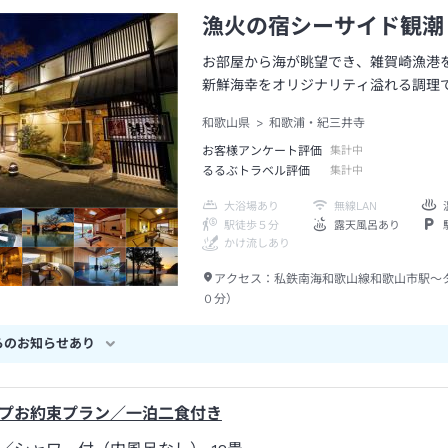
漁火の宿シーサイド観潮
お部屋から海が眺望でき、雑賀崎漁港
新鮮海幸をオリジナリティ溢れる調理
和歌山県
和歌浦・紀三井寺
お客様アンケート評価
集計中
るるぶトラベル評価
集計中
大浴場あり
無線LAN
駅徒歩５分
露天風呂あり
かけ流しあり
アクセス：
私鉄南海和歌山線和歌山市駅～
０分）
らのお知らせあり
プお約束プラン／一泊二食付き