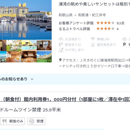
浦湾の眺めや美しいサンセットは格別
和歌山県
和歌浦・紀三井寺
お客様アンケート評価
83
点
るるぶトラベル評価
4
大浴場あり
無線LAN
駅徒歩５分
露天風呂あり
かけ流しあり
アクセス：
ＪＲきのくに線海南駅西出口→
ーナシティ行き約１５分マリーナ口下車→徒
らのお知らせあり
】（朝食付）館内利用券1，000円分付（1部屋に1枚／滞在中1回
ドルームツイン禁煙
25.9平米
朝食のみ
禁煙