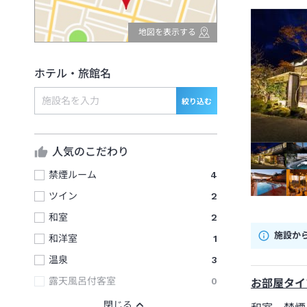
地図を表示する
ホテル・旅館名
絞り込む
人気のこだわり
禁煙ルーム
4
ツイン
2
和室
2
施設か
和洋室
1
温泉
3
露天風呂付客室
0
お部屋タイ