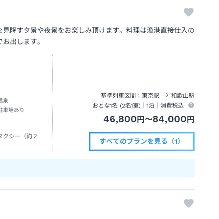
を見降す夕景や夜景をお楽しみ頂けます。料理は漁港直接仕入の
でお出します。
基準列車区間
東京
駅
和歌山
駅
温泉
おとな1名 (
2
名1室)｜
1泊
｜消費税込
駐車場あり
46,800
84,000
円
〜
円
タクシー（約２
すべてのプランを見る（1）