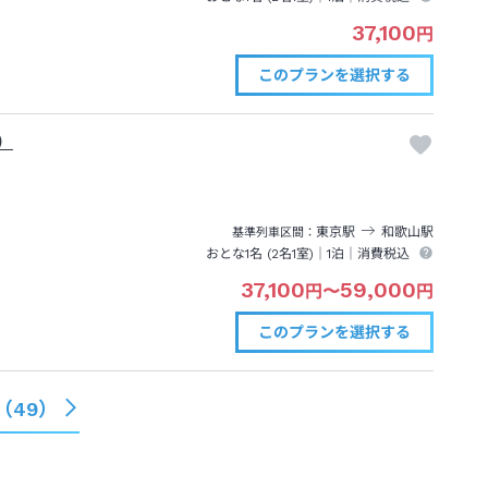
37,100
円
このプランを
選択する
）
東京
駅
和歌山
駅
基準列車区間
おとな1名 (
2
名1室)｜
1泊
｜消費税込
37,100
59,000
円
〜
円
このプランを
選択する
（
49
）