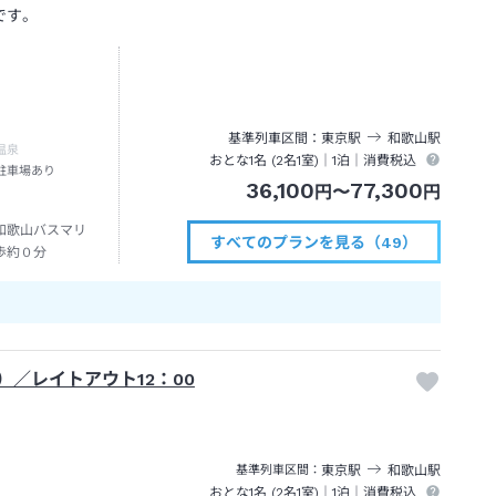
です。
基準列車区間
東京
駅
和歌山
駅
温泉
おとな1名 (
2
名1室)｜
1泊
｜消費税込
駐車場あり
36,100
77,300
円
〜
円
和歌山バスマリ
すべてのプランを見る（49）
歩約０分
）／レイトアウト12：00
東京
駅
和歌山
駅
基準列車区間
おとな1名 (
2
名1室)｜
1泊
｜消費税込