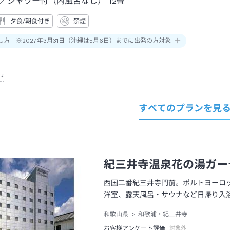
／シャワー付（内風呂なし）
12畳
夕食/朝食付き
禁煙
し方 ※2027年3月31日（沖縄は5月6日）までに出発の方対象
ド
すべてのプランを見
紀三井寺温泉花の湯ガー
西国二番紀三井寺門前。ポルトヨーロ
洋室、露天風呂・サウナなど日帰り入
和歌山県
和歌浦・紀三井寺
お客様アンケート評価
対象外