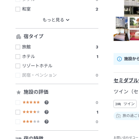
和室
2
宿タイプ
旅館
3
ホテル
1
施設か
リゾートホテル
民宿・ペンション
0
セミダブル
ツイン（セ
施設の評価
0
ツイン
1
旅の過ご
0
宿の特徴
お問い合わせコー