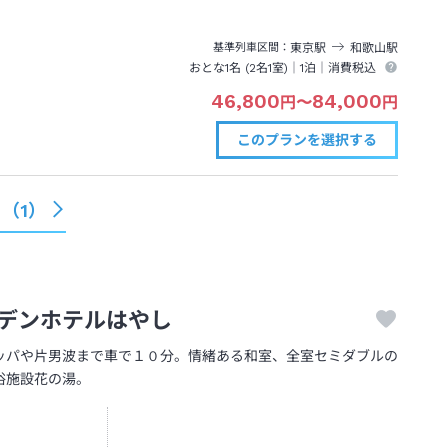
東京
駅
和歌山
駅
基準列車区間
おとな1名 (
2
名1室)｜
1泊
｜消費税込
46,800
84,000
円
〜
円
このプランを
選択する
る（
1
）
デンホテルはやし
ッパや片男波まで車で１０分。情緒ある和室、全室セミダブルの
浴施設花の湯。