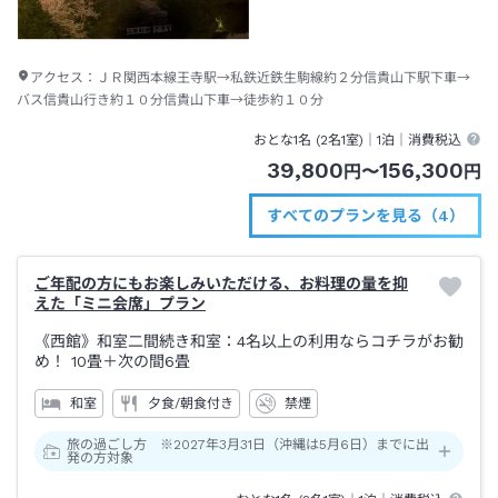
アクセス：
ＪＲ関西本線王寺駅→私鉄近鉄生駒線約２分信貴山下駅下車→
バス信貴山行き約１０分信貴山下車→徒歩約１０分
おとな1名 (
2
名1室)｜
1泊
｜消費税込
39,800
156,300
円
〜
円
すべてのプランを見る（4）
ご年配の方にもお楽しみいただける、お料理の量を抑
えた「ミニ会席」プラン
《西館》和室二間続き和室：4名以上の利用ならコチラがお勧
め！
10畳＋次の間6畳
和室
夕食/朝食付き
禁煙
旅の過ごし方 ※2027年3月31日（沖縄は5月6日）までに出
発の方対象