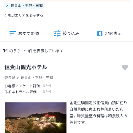
信貴山・平群・三郷
周辺エリアを表示する
おすすめ順
絞り込み
地図表示
1
件のうち
1
～
1
件を表示しています
信貴山観光ホテル
奈良県
信貴山・平群・三郷
お客様アンケート評価
集計中
るるぶトラベル評価
集計中
金剛生駒国定公園信貴山頂に在り
自然景観に恵まれ静落着いた和
室。味質量整う料理は和食鉄人の
評判です。