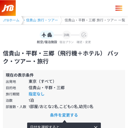
JTBホーム
生駒・斑鳩・信貴山 旅行・ツアー
信貴山・平群・三郷 旅行・ツアー 一覧
航空/宿泊施設
宿泊プラン
確認・変更
信貴山・平群・三郷（飛行機＋ホテル） パッ
ク・ツアー・旅行
現在の表示条件
東京（すべて）
出発地
信貴山・平群・三郷
目的地
指定なし
旅行期間
1
泊
泊数
1部屋/おとな2名,こども0名,幼児0名
部屋数・人数
条件を変更する
日付を選択すると、