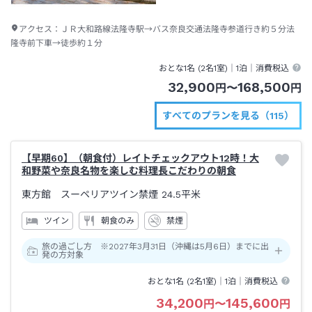
アクセス：
ＪＲ大和路線法隆寺駅→バス奈良交通法隆寺参道行き約５分法
隆寺前下車→徒歩約１分
おとな1名 (
2
名1室)｜
1泊
｜消費税込
32,900
168,500
円
〜
円
すべてのプランを見る（115）
【早期60】（朝食付）レイトチェックアウト12時！大
和野菜や奈良名物を楽しむ料理長こだわりの朝食
東方館 スーペリアツイン禁煙
24.5平米
ツイン
朝食のみ
禁煙
旅の過ごし方 ※2027年3月31日（沖縄は5月6日）までに出
発の方対象
おとな1名 (
2
名1室)｜
1泊
｜消費税込
34,200
145,600
円
〜
円