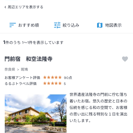
周辺エリアを表示する
おすすめ順
絞り込み
地図表示
1
件のうち
1
～
1
件を表示しています
門前宿 和空法隆寺
奈良県
斑鳩
お客様アンケート評価
90
点
るるぶトラベル評価
5
世界遺産法隆寺の門前に佇む落ち
着いたお宿。悠久の歴史と日本の
伝統を感じる和の空間で、お客様
の思い出に残る特別な１日を演出
いたします。