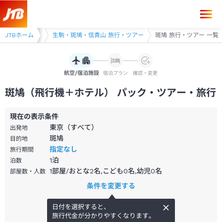
県 旅行・ツアー
JTBホーム
生駒・斑鳩・信貴山 旅行・ツアー
斑鳩 旅行・ツアー 一覧
航空/宿泊施設
宿泊プラン
確認・変更
斑鳩（飛行機＋ホテル） パック・ツアー・旅行
現在の表示条件
東京（すべて）
出発地
斑鳩
目的地
指定なし
旅行期間
1
泊
泊数
1部屋/おとな2名,こども0名,幼児0名
部屋数・人数
条件を変更する
日付を選択すると、
旅行代金が分かりやすくなります。