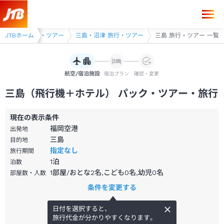
JTBホーム
静岡県 旅行・ツアー
三島・沼津 旅行・ツアー
三島 旅行・ツアー 一覧
航空/宿泊施設
宿泊プラン
確認・変更
三島（飛行機＋ホテル） パック・ツアー・旅行
現在の表示条件
福岡空港
出発地
三島
目的地
指定なし
旅行期間
1
泊
泊数
1部屋/おとな2名,こども0名,幼児0名
部屋数・人数
条件を変更する
日付を選択すると、
旅行代金が分かりやすくなります。