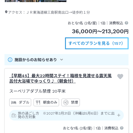
アクセス：
ＪＲ東海道線三島駅南出口→徒歩約１分
おとな1名 (
2
名1室)｜
1泊
｜消費税込
36,000
213,200
円
〜
円
すべてのプランを見る（157）
施設からのお知らせあり
【早期45】最大22時間ステイ！箱根を見渡せる露天風
呂付大浴場でゆっくり♪（朝食付）
スーペリアダブル禁煙
20平米
ダブル
朝食のみ
禁煙
旅の過ごし方 ※2027年3月31日（沖縄は5月6日）までに出
発の方対象
おとな1名 (
2
名1室)｜
1泊
｜消費税込