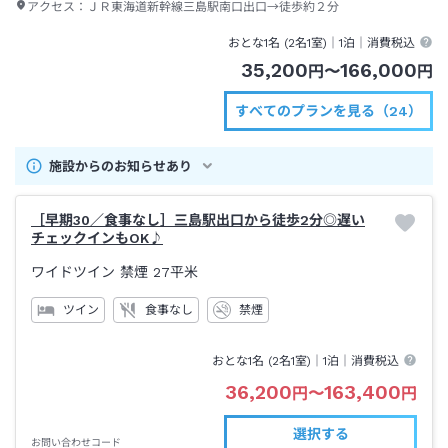
アクセス：
ＪＲ東海道新幹線三島駅南口出口→徒歩約２分
おとな1名 (
2
名1室)｜
1泊
｜消費税込
35,200
166,000
円
〜
円
すべてのプランを見る（24）
施設からのお知らせあり
［早期30／食事なし］三島駅出口から徒歩2分◎遅い
チェックインもOK♪
ワイドツイン 禁煙
27平米
ツイン
食事なし
禁煙
おとな1名 (
2
名1室)｜
1泊
｜消費税込
36,200
163,400
円
〜
円
選択する
お問い合わせコード