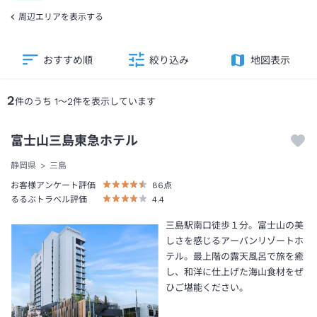
周辺エリアを表示する
おすすめ順
絞り込み
地図表示
2
件のうち
1
～
2
件を表示しています
富士山三島東急ホテル
静岡県
三島
お客様アンケート評価
86
点
るるぶトラベル評価
4.4
三島駅南口徒歩１分。富士山の美
しさを感じるアーバンリゾートホ
テル。最上階の露天風呂で旅を癒
し、和洋に仕上げた海山食材をぜ
ひご堪能ください。