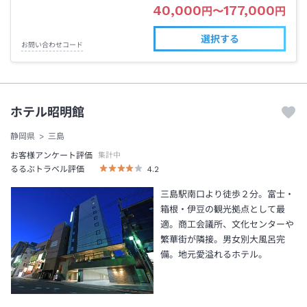
40,000
177,000
円
〜
円
選択する
お問い合わせコード
ホテル昭明館
静岡県
三島
お客様アンケート評価
集計中
るるぶトラベル評価
4.2
三島駅南口より徒歩２分。富士・
箱根・伊豆の観光拠点として最
適。商工会議所、文化センターや
繁華街が隣接。男女別大風呂完
備。地元愛溢れるホテル。