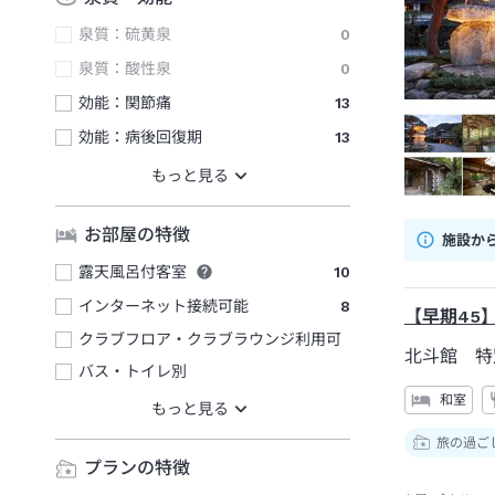
泉質：硫黄泉
0
泉質：酸性泉
0
効能：関節痛
13
効能：病後回復期
13
お部屋の特徴
施設か
露天風呂付客室
10
インターネット接続可能
8
【早期45
クラブフロア・クラブラウンジ利用可
北斗館 特
バス・トイレ別
和室
旅の過ご
プランの特徴