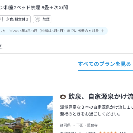
ン和室2ベッド禁煙
8畳＋次の間
夕食/朝食付き
禁煙
し方 ※2027年3月31日（沖縄は5月6日）までに出発の方対象
ド
すべてのプランを見る
飲泉、自家源泉かけ
湯量豊富な３本の自家源泉かけ流し１
至福のときをお過ごしください。
静岡県
下田・蓮台寺