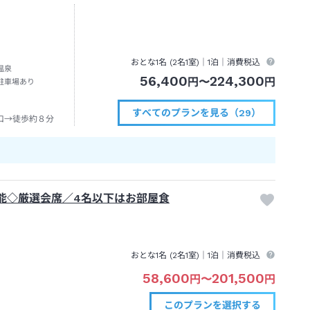
おとな1名 (
2
名1室)｜
1泊
｜消費税込
温泉
56,400
224,300
円
〜
円
駐車場あり
すべてのプランを見る（29）
口→徒歩約８分
能◇厳選会席／4名以下はお部屋食
おとな1名 (
2
名1室)｜
1泊
｜消費税込
58,600
201,500
円
〜
円
このプランを
選択する