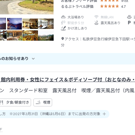
お客様アンケート評価
91
点
るるぶトラベル評価
4.7
大浴場あり
無線LAN
駅徒歩５分
露天風呂あり
かけ流しあり
アクセス：
私鉄伊豆急行線伊豆急下田駅→
分
らのお知らせあり
】館内利用券・女性にフェイス＆ボディソープ付（おとなのみ
ン スタンダード和室 露天風呂付 喫煙
／露天風呂付（内
夕食/朝食付き
喫煙
し方 ※2027年3月31日（沖縄は5月6日）までに出発の方対象
ド