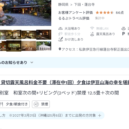
静岡県
下田・蓮台寺
お客様アンケート評価
86
点
るるぶトラベル評価
集計中
大浴場あり
無線LAN
駅徒歩５分
露天風呂あり
かけ流しあり
アクセス：
私鉄伊豆急行線蓮台寺駅正面出
らのお知らせあり
】貸切露天風呂料金不要（滞在中1回）夕食は伊豆山海の幸を堪
別室 和室次の間+リビング(2ベッド)禁煙
12.5畳＋次の間
夕食/朝食付き
禁煙
し方 ※2027年3月31日（沖縄は5月6日）までに出発の方対象