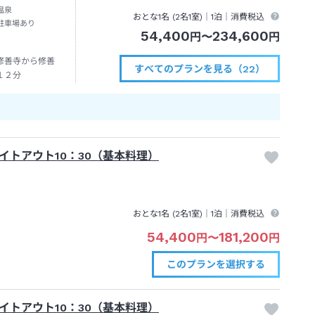
温泉
おとな1名 (
2
名1室)｜
1泊
｜消費税込
駐車場あり
54,400
234,600
円
〜
円
修善寺から修善
すべてのプランを見る（22）
１２分
トアウト10：30（基本料理）
おとな1名 (
2
名1室)｜
1泊
｜消費税込
54,400
181,200
円
〜
円
このプランを
選択する
トアウト10：30（基本料理）