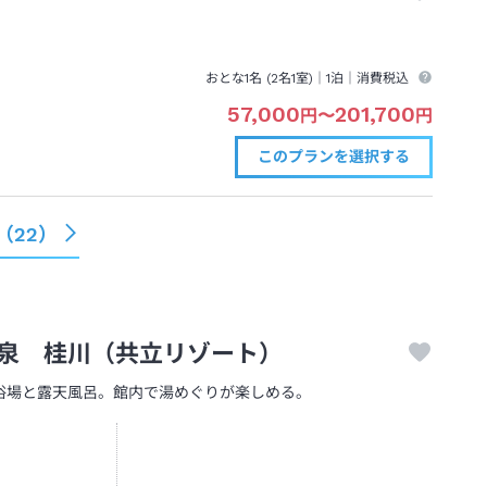
おとな1名 (
2
名1室)｜
1泊
｜消費税込
57,000
201,700
円
〜
円
このプランを
選択する
（
22
）
泉 桂川（共立リゾート）
浴場と露天風呂。館内で湯めぐりが楽しめる。