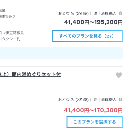
温泉
おとな1名 (
2
名1室)｜
1泊
｜消費税込
駐車場あり
41,400
195,200
円
〜
円
口→伊豆箱根鉄
すべてのプランを見る（27）
→タクシー約７
以上）館内湯めぐりセット付
おとな1名 (
2
名1室)｜
1泊
｜消費税込
41,400
170,300
円
〜
円
このプランを
選択する