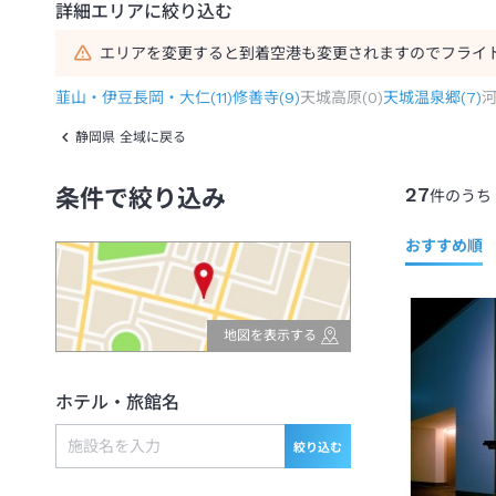
詳細エリアに絞り込む
エリアを変更すると到着空港も変更されますのでフライ
韮山・伊豆長岡・大仁
(
11
)
修善寺
(
9
)
天城高原
(
0
)
天城温泉郷
(
7
)
静岡県 全域に戻る
27
条件で絞り込み
件のうち
おすすめ順
地図を表示する
ホテル・旅館名
絞り込む