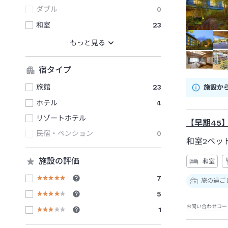
ダブル
0
和室
23
宿タイプ
旅館
23
施設か
ホテル
4
リゾートホテル
【早期45
民宿・ペンション
0
和室2ベッ
施設の評価
和室
7
旅の過ご
5
お問い合わせコー
1