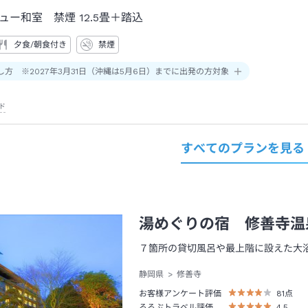
ュー和室 禁煙
12.5畳＋踏込
夕食/朝食付き
禁煙
し方 ※2027年3月31日（沖縄は5月6日）までに出発の方対象
ド
すべてのプランを見る
湯めぐりの宿 修善寺温
７箇所の貸切風呂や最上階に設えた大
静岡県
修善寺
お客様アンケート評価
81
点
るるぶトラベル評価
4.5