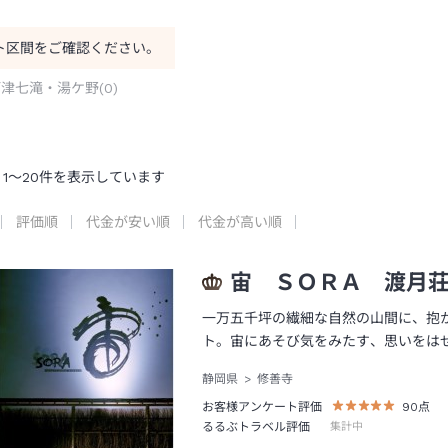
ト区間をご確認ください。
河津七滝・湯ケ野
(
0
)
1
～
20
件を表示しています
評価順
代金が安い順
代金が高い順
宙 ＳＯＲＡ 渡月
一万五千坪の繊細な自然の山間に、抱
ト。宙にあそび気をみたす、思いをは
静岡県
修善寺
お客様アンケート評価
90
点
るるぶトラベル評価
集計中