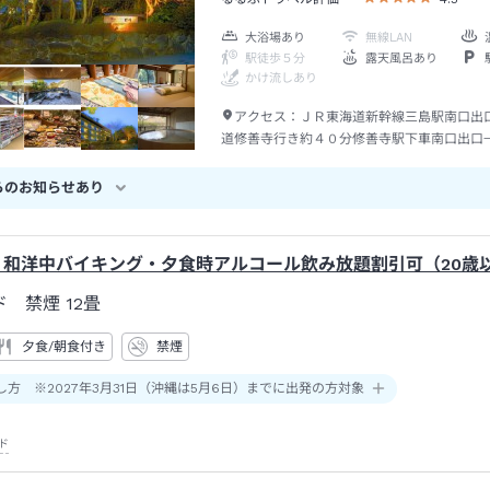
大浴場あり
無線LAN
駅徒歩５分
露天風呂あり
かけ流しあり
アクセス：
ＪＲ東海道新幹線三島駅南口出
道修善寺行き約４０分修善寺駅下車南口出口
分
らのお知らせあり
】和洋中バイキング・夕食時アルコール飲み放題割引可（20歳
ド 禁煙
12畳
夕食/朝食付き
禁煙
し方 ※2027年3月31日（沖縄は5月6日）までに出発の方対象
ド