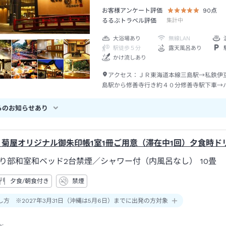
お客様アンケート評価
90
点
るるぶトラベル評価
集計中
大浴場あり
無線LAN
駅徒歩５分
露天風呂あり
かけ流しあり
アクセス：
ＪＲ東海道本線三島駅→私鉄伊
島駅から修善寺行き約４０分修善寺駅下車→
修善寺温泉行き約８分修善寺温泉下車→徒歩
らのお知らせあり
】菊屋オリジナル御朱印帳1室1冊ご用意（滞在中1回）夕食時ド
り部和室和ベッド2台禁煙
／シャワー付（内風呂なし）
10畳
夕食/朝食付き
禁煙
し方 ※2027年3月31日（沖縄は5月6日）までに出発の方対象