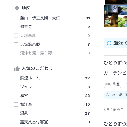
地区
韮山・伊豆長岡・大仁
11
修善寺
9
天城高原
0
施設か
天城温泉郷
7
河津七滝・湯ケ野
0
ひとりずつ
人気のこだわり
ガーデンビ
禁煙ルーム
22
和室
ツイン
8
旅の過ご
和室
23
和洋室
10
お問い合わせコー
温泉
27
露天風呂付客室
8
ひとりずつ