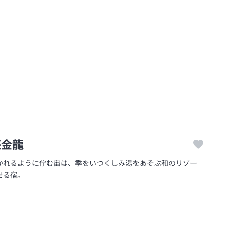
荘金龍
かれるように佇む宙は、季をいつくしみ湯をあそぶ和のリゾー
せる宿。