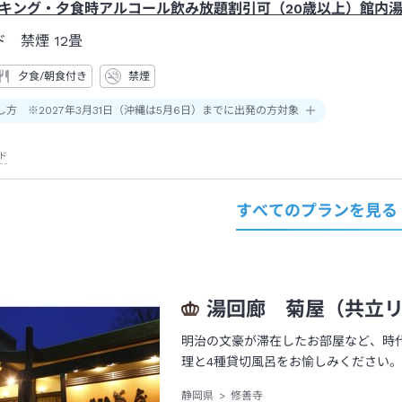
キング・夕食時アルコール飲み放題割引可（20歳以上）館内
ド 禁煙
12畳
夕食/朝食付き
禁煙
し方 ※2027年3月31日（沖縄は5月6日）までに出発の方対象
ド
すべてのプランを見る
湯回廊 菊屋（共立
明治の文豪が滞在したお部屋など、時
理と4種貸切風呂をお愉しみください
静岡県
修善寺