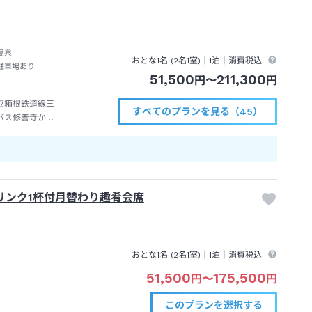
温泉
おとな1名 (
2
名1室)｜
1泊
｜消費税込
駐車場あり
51,500
211,300
円
〜
円
豆箱根鉄道線三
すべてのプランを見る（45）
バス修善寺から
約１分
リンク1杯付月替わり趣肴会席
おとな1名 (
2
名1室)｜
1泊
｜消費税込
51,500
175,500
円
〜
円
このプランを
選択する