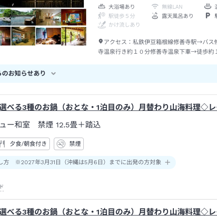
大浴場あり
無線LAN
駅徒歩５分
露天風呂あり
かけ流しあり
アクセス：
私鉄伊豆箱根線修善寺駅→バス
寺温泉行き約１０分修善寺温泉下車→徒歩約
らのお知らせあり
選べる3種のお鍋（おとな・1泊目のみ）月替わり山海料理◇レイ
ュー和室 禁煙
12.5畳＋踏込
夕食/朝食付き
禁煙
し方 ※2027年3月31日（沖縄は5月6日）までに出発の方対象
ド
選べる3種のお鍋（おとな・1泊目のみ）月替わり山海料理◇レイ