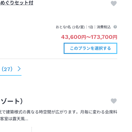
湯めぐりセット付
おとな1名 (
2
名1室)｜
1泊
｜消費税込
43,600
173,700
円
〜
円
このプランを
選択する
（
27
）
リゾート）
代で建築様式の異なる時空間が広がります。月毎に変わる会席料
。客室は露天風…