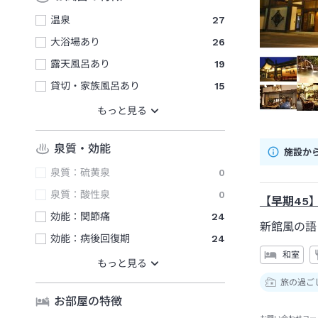
温泉
27
大浴場あり
26
露天風呂あり
19
貸切・家族風呂あり
15
泉質・効能
施設か
泉質：硫黄泉
0
泉質：酸性泉
0
【早期45
効能：関節痛
24
新館風の語
効能：病後回復期
24
和室
旅の過ご
お部屋の特徴