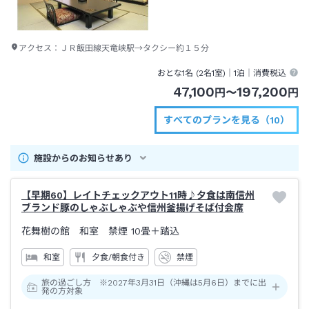
アクセス：
ＪＲ飯田線天竜峡駅→タクシー約１５分
おとな1名 (
2
名1室)｜
1泊
｜消費税込
47,100
197,200
円
〜
円
すべてのプランを見る（10）
施設からのお知らせあり
【早期60】レイトチェックアウト11時♪夕食は南信州
ブランド豚のしゃぶしゃぶや信州釜揚げそば付会席
花舞樹の館 和室 禁煙
10畳＋踏込
和室
夕食/朝食付き
禁煙
旅の過ごし方 ※2027年3月31日（沖縄は5月6日）までに出
発の方対象