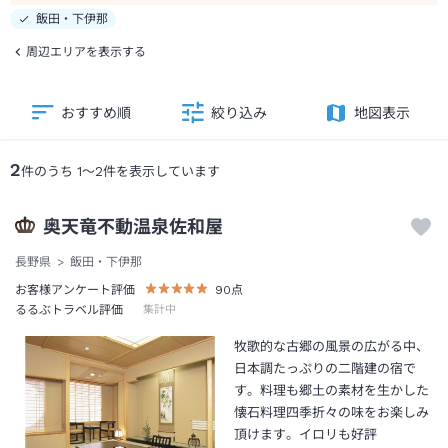
飯田・下伊那
周辺エリアを表示する
おすすめ順
絞り込み
地図表示
2
件のうち
1
～
2
件を表示しています
奥天竜不動温泉佐和屋
長野県
飯田・下伊那
お客様アンケート評価
90
点
るるぶトラベル評価
集計中
牧歌的な古郷の風景の広がる中、
日本調たっぷりの二階建の宿で
す。料理も郷土の素材を生かした
懐石料理四季折々の味をお楽しみ
頂けます。イロリも好評