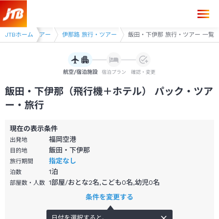
長野県 旅行・ツアー
JTBホーム
伊那路 旅行・ツアー
飯田・下伊那 旅行・ツアー 一覧
航空/宿泊施設
宿泊プラン
確認・変更
飯田・下伊那（飛行機＋ホテル） パック・ツア
ー・旅行
現在の表示条件
福岡空港
出発地
飯田・下伊那
目的地
指定なし
旅行期間
1
泊
泊数
1部屋/おとな2名,こども0名,幼児0名
部屋数・人数
条件を変更する
日付を選択すると、