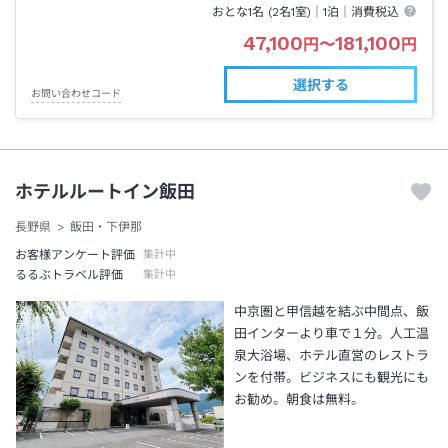
おとな1名 (
2
名1室)｜
1泊
｜消費税込
47,100
181,100
円
〜
円
選択する
お問い合わせコード
ホテルルートイン飯田
長野県
飯田・下伊那
お客様アンケート評価
集計中
るるぶトラベル評価
集計中
中京圏と甲信越を結ぶ中間点、飯
田インターより車で１分。人工温
泉大浴場、ホテル直営のレストラ
ンを付帯。ビジネスにも観光にも
お勧め。朝食は無料。