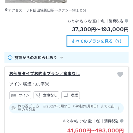
アクセス：
ＪＲ飯田線飯田駅→タクシー約１０分
おとな1名 (
2
名1室)｜
1泊
｜消費税込
37,300
193,000
円
〜
円
すべてのプランを見る（7）
施設からのお知らせあり
お部屋タイプお約束プラン／食事なし
ツイン 喫煙
18.3平米
ツイン
食事なし
喫煙
旅の過ごし方 ※2027年3月31日（沖縄は5月6日）までに出
発の方対象
おとな1名 (
2
名1室)｜
1泊
｜消費税込
41,500
193,000
円
〜
円