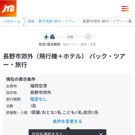
JTBホーム
長野・戸隠・須坂・菅平高原 旅行・ツアー
長野市郊外 旅行・ツアー 一覧
航空/宿泊施設
宿泊プラン
確認・変更
長野市郊外（飛行機＋ホテル） パック・ツア
ー・旅行
現在の表示条件
福岡空港
出発地
長野市郊外
目的地
指定なし
旅行期間
1
泊
泊数
1部屋/おとな2名,こども0名,幼児0名
部屋数・人数
条件を変更する
日付を選択すると、