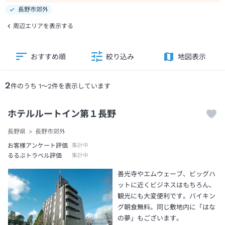
長野市郊外
周辺エリアを表示する
おすすめ順
絞り込み
地図表示
2
件のうち
1
～
2
件を表示しています
ホテルルートイン第１長野
長野県
長野市郊外
お客様アンケート評価
集計中
るるぶトラベル評価
集計中
善光寺やエムウェーブ、ビッグハ
ットに近くビジネスはもちろん、
観光にも大変便利です。バイキン
グ朝食無料。同じ敷地内に「はな
の夢」もございます。