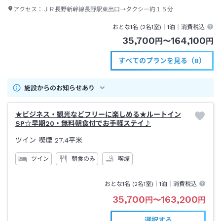
アクセス：
ＪＲ長野新幹線長野駅東出口→タクシー約１５分
おとな1名 (
2
名1室)｜
1泊
｜消費税込
35,700
164,100
円
〜
円
すべてのプランを見る（8）
施設からのお知らせあり
★ビジネス・観光などフリーに楽しめる★ルートイン
SP☆早期20・無料朝食付でお手軽ステイ♪
ツイン 喫煙
27.4平米
ツイン
朝食のみ
喫煙
おとな1名 (
2
名1室)｜
1泊
｜消費税込
35,700
163,200
円
〜
円
選択する