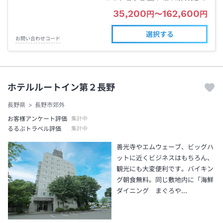
35,200
162,600
円
〜
円
選択する
お問い合わせコード
ホテルルートイン第２長野
長野県
長野市郊外
お客様アンケート評価
集計中
るるぶトラベル評価
集計中
善光寺やエムウェーブ、ビッグハ
ットに近くビジネスはもちろん、
観光にも大変便利です。バイキン
グ朝食無料。同じ敷地内に「海鮮
ダイニング まぐろや…