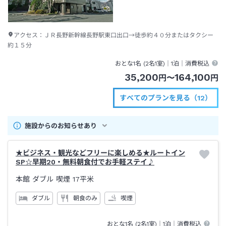
アクセス：
ＪＲ長野新幹線長野駅東口出口→徒歩約４０分またはタクシー
約１５分
おとな1名 (
2
名1室)｜
1泊
｜消費税込
35,200
164,100
円
〜
円
すべてのプランを見る（12）
施設からのお知らせあり
★ビジネス・観光などフリーに楽しめる★ルートイン
SP☆早期20・無料朝食付でお手軽ステイ♪
本館 ダブル 喫煙
17平米
ダブル
朝食のみ
喫煙
おとな1名 (
2
名1室)｜
1泊
｜消費税込