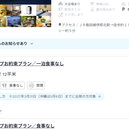
大浴場あり
無線LAN
駅徒歩５分
露天風呂あり
かけ流しあり
アクセス：
ＪＲ飯田線伊那北駅→徒歩約１
シー約５分
らのお知らせあり
プお約束プラン／一泊食事なし
煙
12平米
食事なし
禁煙
し方 ※2027年3月31日（沖縄は5月6日）までに出発の方対象
ド
プお約束プラン／食事なし