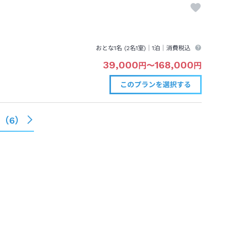
おとな1名 (
2
名1室)｜
1泊
｜消費税込
39,000
168,000
円
〜
円
このプランを
選択する
る（
6
）