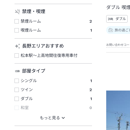
ダブル 喫
禁煙・喫煙
ダブル
禁煙ルーム
2
喫煙ルーム
1
旅の過ご
お問い合わせコー
長野エリアおすすめ
松本駅～上高地間往復専用車付
部屋タイプ
シングル
1
ツイン
2
ダブル
1
和室
0