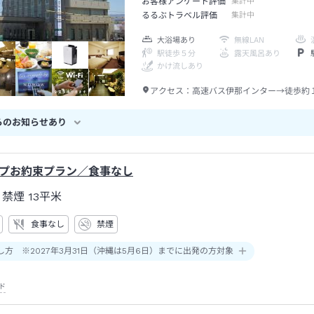
お客様アンケート評価
集計中
るるぶトラベル評価
集計中
大浴場あり
無線LAN
駅徒歩５分
露天風呂あり
かけ流しあり
アクセス：
高速バス伊那インター→徒歩約
らのお知らせあり
プお約束プラン／食事なし
 禁煙
13平米
食事なし
禁煙
し方 ※2027年3月31日（沖縄は5月6日）までに出発の方対象
ド