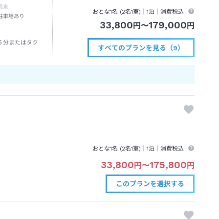
温泉
おとな1名 (
2
名1室)｜
1泊
｜消費税込
駐車場あり
33,800
179,000
円
〜
円
５分またはタク
すべてのプランを見る（9）
おとな1名 (
2
名1室)｜
1泊
｜消費税込
33,800
175,800
円
〜
円
このプランを
選択する