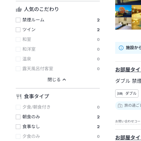
人気のこだわり
禁煙ルーム
2
ツイン
2
和室
0
施設か
和洋室
0
温泉
0
露天風呂付客室
0
お部屋タイ
ダブル 禁
ダブル
食事タイプ
旅の過ご
夕食/朝食付き
0
朝食のみ
2
お問い合わせコー
食事なし
2
夕食のみ
0
お部屋タイ