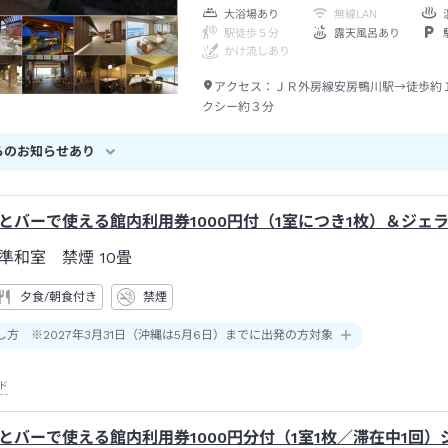
大浴場あり
無線LAN
駅徒歩５分
露天風呂あり
かけ流しあり
アクセス：
ＪＲ外房線安房鴨川駅→徒歩約
クシー約３分
らのお知らせあり
とバーで使える館内利用券1000円付（1室につき1枚）＆ジェ
準和室 禁煙
10畳
夕食/朝食付き
禁煙
し方 ※2027年3月31日（沖縄は5月6日）までに出発の方対象
ド
とバーで使える館内利用券1000円分付（1室1枚／滞在中1回