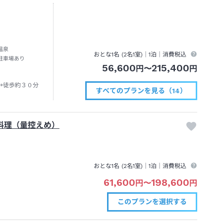
温泉
おとな1名 (
2
名1室)｜
1泊
｜消費税込
駐車場あり
56,600
215,400
円
〜
円
→徒歩約３０分
すべてのプランを見る（14）
料理（量控えめ）
おとな1名 (
2
名1室)｜
1泊
｜消費税込
61,600
198,600
円
〜
円
このプランを
選択する