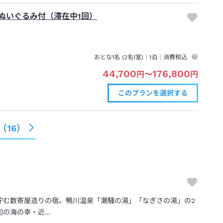
ぬいぐるみ付（滞在中1回）
おとな1名 (
2
名1室)｜
1泊
｜消費税込
44,700
176,800
円
〜
円
このプランを
選択する
（
16
）
佇む数寄屋造りの宿。鴨川温泉「潮騒の湯」「なぎさの湯」の2
旬の海の幸・近…