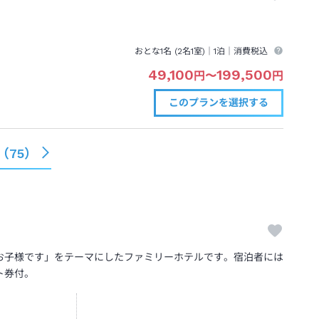
おとな1名 (
2
名1室)｜
1泊
｜消費税込
49,100
199,500
円
〜
円
このプランを
選択する
（
75
）
お子様です」をテーマにしたファミリーホテルです。宿泊者には
ト券付。