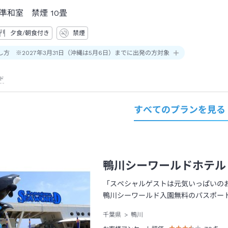
準和室 禁煙
10畳
夕食/朝食付き
禁煙
し方 ※2027年3月31日（沖縄は5月6日）までに出発の方対象
ド
すべてのプランを見る
鴨川シーワールドホテル
「スペシャルゲストは元気いっぱいの
鴨川シーワールド入園無料のパスポー
千葉県
鴨川