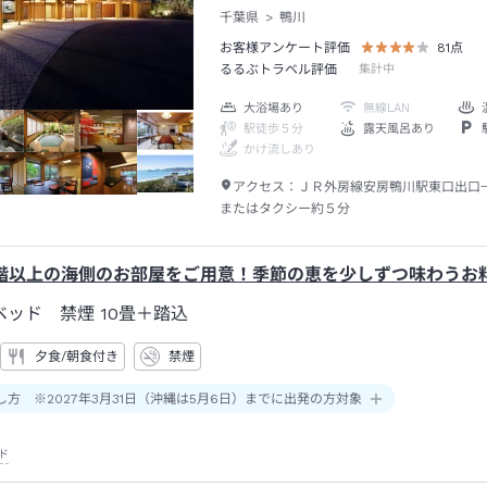
千葉県
鴨川
お客様アンケート評価
81
点
るるぶトラベル評価
集計中
大浴場あり
無線LAN
駅徒歩５分
露天風呂あり
かけ流しあり
アクセス：
ＪＲ外房線安房鴨川駅東口出口
またはタクシー約５分
階以上の海側のお部屋をご用意！季節の恵を少しずつ味わうお
ベッド 禁煙
10畳＋踏込
夕食/朝食付き
禁煙
し方 ※2027年3月31日（沖縄は5月6日）までに出発の方対象
ド