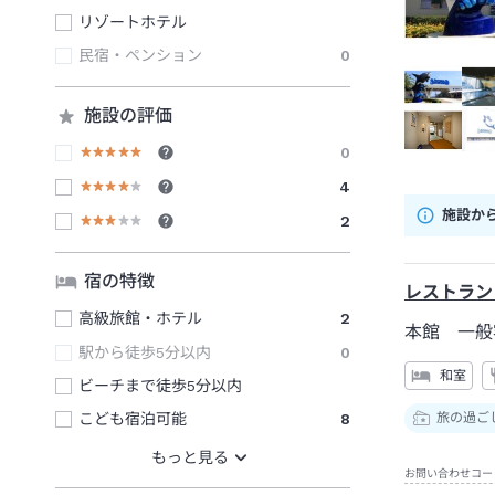
リゾートホテル
民宿・ペンション
0
施設の評価
0
4
施設か
2
宿の特徴
レストラン
高級旅館・ホテル
2
本館 一般
駅から徒歩5分以内
0
和室
ビーチまで徒歩5分以内
こども宿泊可能
8
旅の過ご
お問い合わせコー