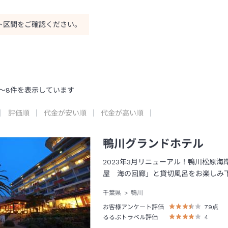
ト区間をご確認ください。
～
8
件を表示しています
評価順
代金が安い順
代金が高い順
鴨川グランドホテル
2023年3月リニューアル！鴨川松原
屋 海の回廊」と貸切風呂をお楽しみ
千葉県
鴨川
お客様アンケート評価
79
点
るるぶトラベル評価
4