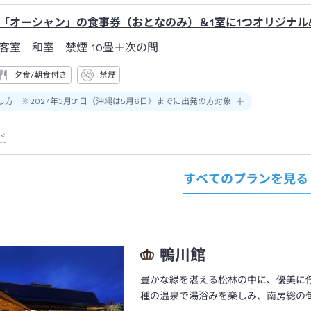
「オーシャン」の食事券（おとなのみ）＆1室に1つオリジナル
客室 和室 禁煙
10畳＋次の間
夕食/朝食付き
禁煙
し方 ※2027年3月31日（沖縄は5月6日）までに出発の方対象
ド
すべてのプランを見る
鴨川館
豊かな緑を湛える松林の中に、優美に
種の温泉で湯浴みを楽しみ、南房総の