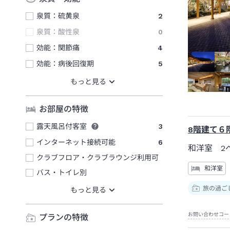
泉質：硫黄泉
2
泉質：酸性泉
0
効能：関節痛
4
効能：病後回復期
5
お部屋の特徴
露天風呂付客室
3
8階建て６
インターネット接続可能
6
和洋室 2
クラブフロア・クラブラウンジ利用可
和洋室
バス・トイレ別
旅の過ご
お問い合わせコー
プランの特徴