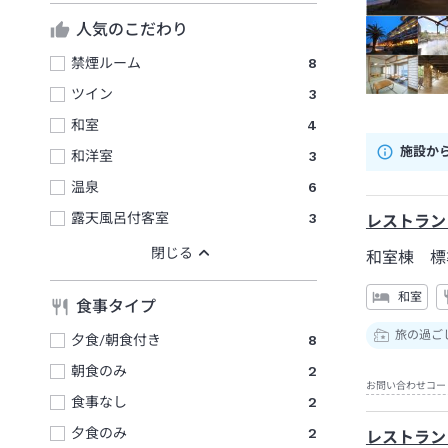
人気のこだわり
禁煙ルーム
8
ツイン
3
和室
4
施設か
和洋室
3
温泉
6
露天風呂付客室
3
レストラン
和室棟 標
和室
食事タイプ
旅の過ご
夕食/朝食付き
8
朝食のみ
2
お問い合わせコー
食事なし
2
夕食のみ
2
レストラン