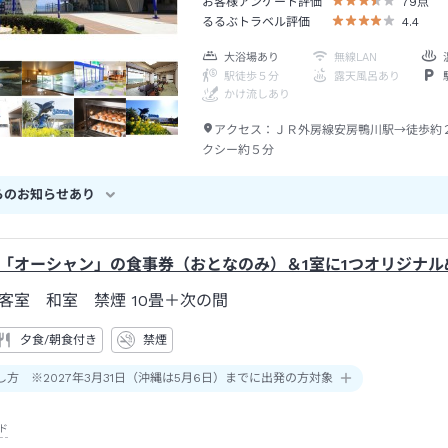
お客様アンケート評価
79
点
るるぶトラベル評価
4.4
大浴場あり
無線LAN
駅徒歩５分
露天風呂あり
かけ流しあり
アクセス：
ＪＲ外房線安房鴨川駅→徒歩約
クシー約５分
らのお知らせあり
「オーシャン」の食事券（おとなのみ）＆1室に1つオリジナル
客室 和室 禁煙
10畳＋次の間
夕食/朝食付き
禁煙
し方 ※2027年3月31日（沖縄は5月6日）までに出発の方対象
ド