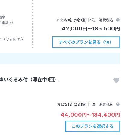
温泉
おとな1名 (
2
名1室)｜
1泊
｜消費税込
駐車場あり
42,000
185,500
円
〜
円
２０分またはタ
すべてのプランを見る（16）
ぬいぐるみ付（滞在中1回）
おとな1名 (
2
名1室)｜
1泊
｜消費税込
44,000
184,400
円
〜
円
このプランを
選択する