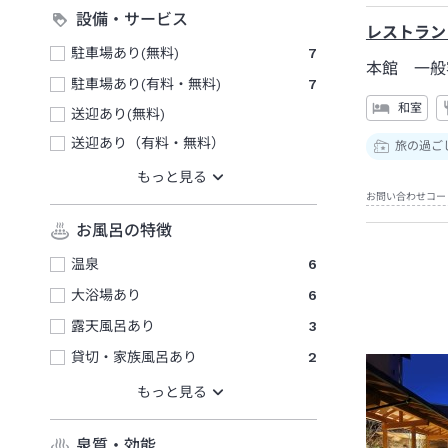
設備・サービス
レストラン
駐車場あり(無料)
7
本館 一般
駐車場あり(有料・無料)
7
和室
送迎あり(無料)
送迎あり（有料・無料）
旅の過ご
お問い合わせコー
お風呂の特徴
温泉
6
大浴場あり
6
露天風呂あり
3
貸切・家族風呂あり
2
泉質・効能