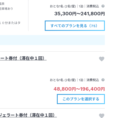
温泉
おとな1名 (
2
名1室)｜
1泊
｜消費税込
駐車場あり
35,300
241,800
円
〜
円
１０分またはタ
すべてのプランを見る（75）
ラート券付（滞在中１回）
おとな1名 (
2
名1室)｜
1泊
｜消費税込
48,800
196,400
円
〜
円
このプランを
選択する
）ジェラート券付（滞在中１回）