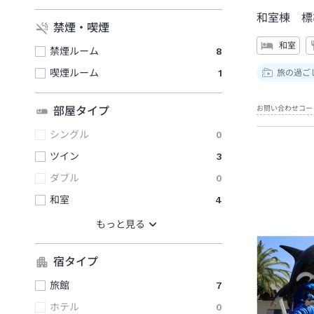
和室棟 標
禁煙・喫煙
和室
禁煙ルーム
8
喫煙ルーム
1
旅の過ご
お問い合わせコー
部屋タイプ
シングル
0
ツイン
3
ダブル
0
和室
4
宿タイプ
旅館
7
ホテル
0