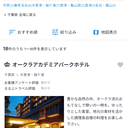
市原
(
3
)
養老渓谷
(
4
)
木更津・袖ケ浦
(
7
)
君津・亀山湖
(
2
)
富津
(
1
)
金谷・鋸山
(
1
)
千葉県 全域に戻る
おすすめ順
絞り込み
地図表示
18
件のうち
1
～
18
件を表示しています
オークラアカデミアパークホテル
千葉県
木更津・袖ケ浦
お客様アンケート評価
集計中
るるぶトラベル評価
集計中
豊かな自然の中、オークラ流のお
もてなしで憩いの一時を。ゆった
りとした客室、地元の素材を活か
した調理長自慢の料理をお楽しみ
下さい。