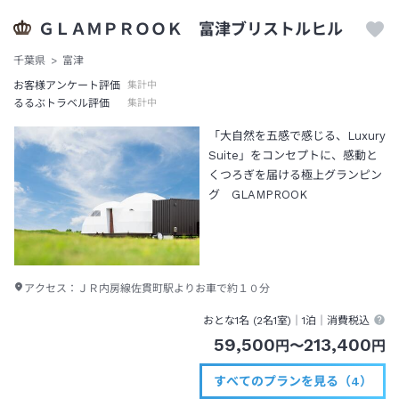
ＧＬＡＭＰＲＯＯＫ 富津ブリストルヒル
千葉県
富津
お客様アンケート評価
集計中
るるぶトラベル評価
集計中
「大自然を五感で感じる、Luxury
Suite」をコンセプトに、感動と
くつろぎを届ける極上グランピン
グ GLAMPROOK
アクセス：
ＪＲ内房線佐貫町駅よりお車で約１０分
おとな1名 (
2
名1室)｜
1泊
｜消費税込
59,500
213,400
円
〜
円
すべてのプランを見る（4）