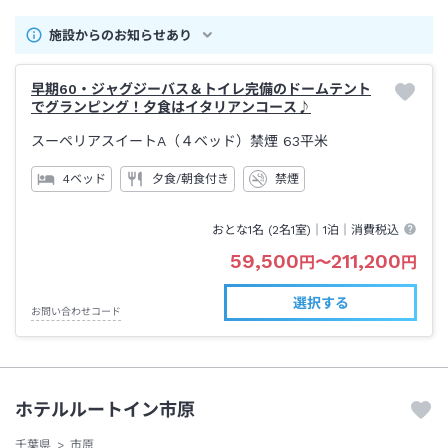
施設からのお知らせあり
早期60・ジャグジーバス＆トイレ完備のドームテント
でグランピング！夕食はイタリアンコース♪
スーペリアスイートA（４ベッド）禁煙
63平米
4ベッド
夕食/朝食付き
禁煙
おとな1名 (
2
名1室)｜
1泊
｜消費税込
59,500
211,200
円
〜
円
選択する
お問い合わせコード
ホテルルートイン市原
千葉県
市原