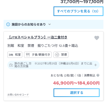
37,700
197,100
円
〜
円
すべてのプランを見る（13）
施設からのお知らせあり
【JTBスペシャルプラン】一泊二食付き
別館 和室 禁煙 掘りごたつ付
12.5畳＋踏込
和室
夕食/朝食付き
禁煙
旅の過ごし方 ※2027年3月31日（沖縄は5月6日）までに出
発の方対象
おとな1名 (
2
名1室)｜
1泊
｜消費税込
46,900
184,600
円
〜
円
選択する
お問い合わせコード