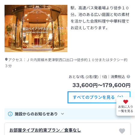
駅、高速バス発着場より徒歩１０
分。池のある広い庭園と旬の素材
を活かした会席料理や中華料理で
お迎えしております。
アクセス：
ＪＲ内房線木更津駅西口出口→徒歩約１０分またはタクシー約
３分
おとな1名 (
2
名1室)｜
1泊
｜消費税込
33,600
179,600
円
〜
円
すべてのプランを見る（3）
お気に入り
一覧を見る
施設からのお知らせあり
お部屋タイプお約束プラン／食事なし