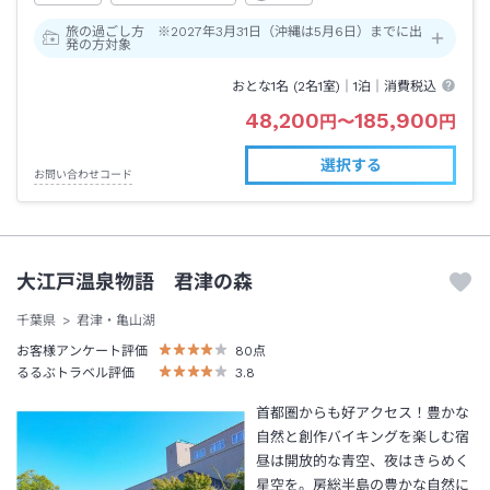
旅の過ごし方 ※2027年3月31日（沖縄は5月6日）までに出
発の方対象
おとな1名 (
2
名1室)｜
1泊
｜消費税込
48,200
185,900
円
〜
円
選択する
お問い合わせコード
大江戸温泉物語 君津の森
千葉県
君津・亀山湖
お客様アンケート評価
80
点
るるぶトラベル評価
3.8
首都圏からも好アクセス！豊かな
自然と創作バイキングを楽しむ宿
昼は開放的な青空、夜はきらめく
星空を。房総半島の豊かな自然に