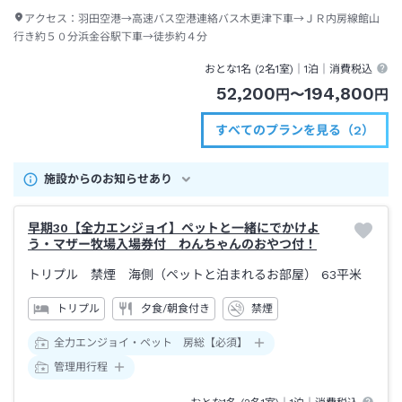
アクセス：
羽田空港→高速バス空港連絡バス木更津下車→ＪＲ内房線館山
行き約５０分浜金谷駅下車→徒歩約４分
おとな1名 (
2
名1室)｜
1泊
｜消費税込
52,200
194,800
円
〜
円
すべてのプランを見る（2）
施設からのお知らせあり
早期30【全力エンジョイ】ペットと一緒にでかけよ
う・マザー牧場入場券付 わんちゃんのおやつ付！
トリプル 禁煙 海側（ペットと泊まれるお部屋）
63平米
トリプル
夕食/朝食付き
禁煙
全力エンジョイ・ペット 房総【必須】
管理用行程