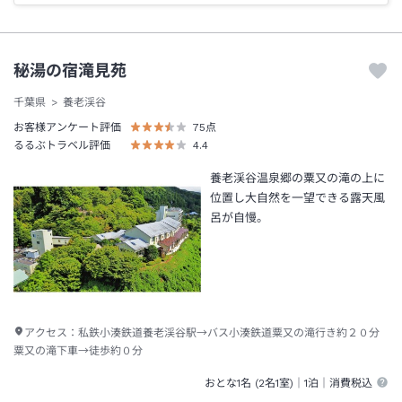
秘湯の宿滝見苑
千葉県
養老渓谷
お客様アンケート評価
75
点
るるぶトラベル評価
4.4
養老渓谷温泉郷の粟又の滝の上に
位置し大自然を一望できる露天風
呂が自慢。
アクセス：
私鉄小湊鉄道養老渓谷駅→バス小湊鉄道粟又の滝行き約２０分
粟又の滝下車→徒歩約０分
おとな1名 (
2
名1室)｜
1泊
｜消費税込