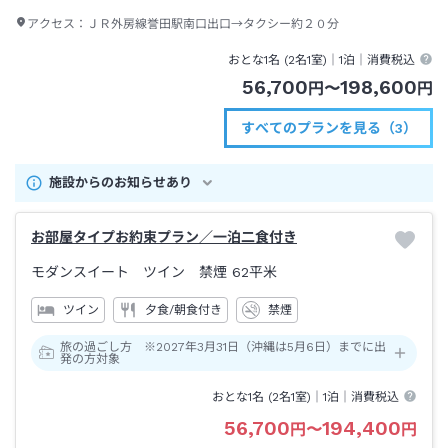
アクセス：
ＪＲ外房線誉田駅南口出口→タクシー約２０分
おとな1名 (
2
名1室)｜
1泊
｜消費税込
56,700
198,600
円
〜
円
すべてのプランを見る（3）
施設からのお知らせあり
お部屋タイプお約束プラン／一泊二食付き
モダンスイート ツイン 禁煙
62平米
ツイン
夕食/朝食付き
禁煙
旅の過ごし方 ※2027年3月31日（沖縄は5月6日）までに出
発の方対象
おとな1名 (
2
名1室)｜
1泊
｜消費税込
56,700
194,400
円
〜
円