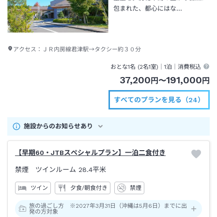
包まれた、都心にはな…
アクセス：
ＪＲ内房線君津駅→タクシー約３０分
おとな1名 (
2
名1室)｜
1泊
｜消費税込
37,200
191,000
円
〜
円
すべてのプランを見る（24）
施設からのお知らせあり
【早期60・JTBスペシャルプラン】一泊二食付き
禁煙 ツインルーム
28.4平米
ツイン
夕食/朝食付き
禁煙
旅の過ごし方 ※2027年3月31日（沖縄は5月6日）までに出
発の方対象