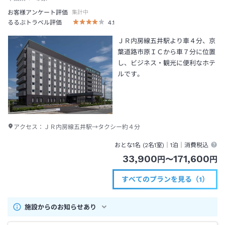
お客様アンケート評価
集計中
るるぶトラベル評価
4.1
ＪＲ内房線五井駅より車４分、京
葉道路市原ＩＣから車７分に位置
し、ビジネス・観光に便利なホテ
ルです。
アクセス：
ＪＲ内房線五井駅→タクシー約４分
おとな1名 (
2
名1室)｜
1泊
｜消費税込
33,900
171,600
円
〜
円
すべてのプランを見る（1）
施設からのお知らせあり