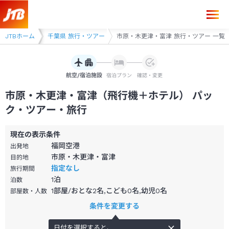
圏
JTBホーム
千葉県
千葉県 旅行・ツアー
市原・木更津・富津 旅行・ツアー 一覧
航空/宿泊施設
宿泊プラン
確認・変更
市原・木更津・富津（飛行機＋ホテル） パッ
ク・ツアー・旅行
現在の表示条件
福岡空港
出発地
市原・木更津・富津
目的地
指定なし
旅行期間
1
泊
泊数
1部屋/おとな2名,こども0名,幼児0名
部屋数・人数
条件を変更する
日付を選択すると、