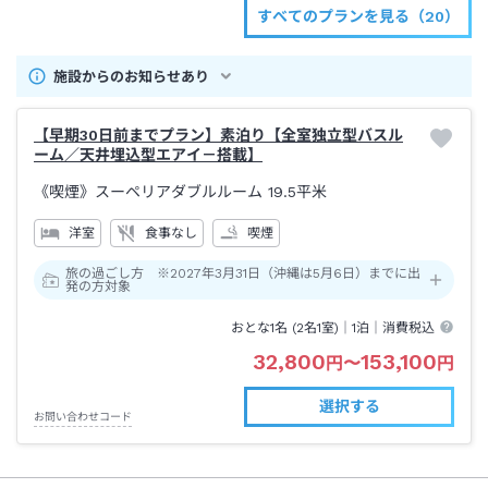
すべてのプランを見る（20）
施設からのお知らせあり
【早期30日前までプラン】素泊り【全室独立型バスル
ーム／天井埋込型エアイ－搭載】
《喫煙》スーペリアダブルルーム
19.5平米
洋室
食事なし
喫煙
旅の過ごし方 ※2027年3月31日（沖縄は5月6日）までに出
発の方対象
おとな1名 (
2
名1室)｜
1泊
｜消費税込
32,800
153,100
円
〜
円
選択する
お問い合わせコード