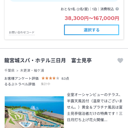
おとな1名 (
2
名1室)｜
1泊
｜消費税込
38,300
167,000
円
〜
円
選択する
お問い合わせコード
龍宮城スパ・ホテル三日月 富士見亭
千葉県
木更津・袖ケ浦
お客様アンケート評価
83
点
るるぶトラベル評価
集計中
全室オーシャンビューのテラス、
半露天風呂付（温泉ではございま
せん。）黄金＆プラチナ風呂は富
士見亭宿泊者だけの特典です！三
日月打ち上げ花火開催…