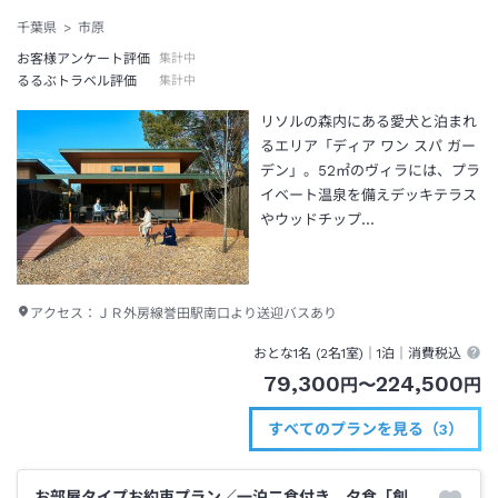
千葉県
市原
お客様アンケート評価
集計中
るるぶトラベル評価
集計中
リソルの森内にある愛犬と泊まれ
るエリア「ディア ワン スパ ガー
デン」。52㎡のヴィラには、プラ
イベート温泉を備えデッキテラス
やウッドチップ…
アクセス：
ＪＲ外房線誉田駅南口より送迎バスあり
おとな1名 (
2
名1室)｜
1泊
｜消費税込
79,300
224,500
円
〜
円
すべてのプランを見る（3）
お部屋タイプお約束プラン／一泊二食付き 夕食「創