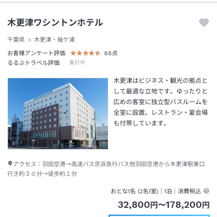
木更津ワシントンホテル
千葉県
木更津・袖ケ浦
お客様アンケート評価
86
点
るるぶトラベル評価
集計中
木更津はビジネス・観光の拠点と
して最適な立地です。ゆったりと
広めの客室に独立型バスルームを
全室に設置。レストラン・宴会場
も付帯しています。
アクセス：
羽田空港→高速バス京浜急行バス他羽田空港から木更津駅東口
行き約３０分→徒歩約１分
おとな1名 (
2
名1室)｜
1泊
｜消費税込
32,800
178,200
円
〜
円