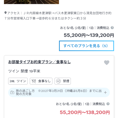
アクセス：
ＪＲ内房線木更津駅→バス木更津駅東口から清見台団地行き約
７分市営球場入口下車→徒歩約６分またはタクシー約３分
おとな1名 (
2
名1室)｜
1泊
｜消費税込
55,200
139,200
円
〜
円
すべてのプランを見る（5）
お部屋タイプお約束プラン／食事なし
ツイン 禁煙
19平米
ツイン
食事なし
禁煙
旅の過ごし方 ※2027年3月31日（沖縄は5月6日）までに出
発の方対象
おとな1名 (
2
名1室)｜
1泊
｜消費税込
55,200
138,200
円
〜
円