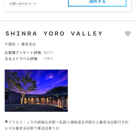
選択する
お問い合わせコード
ＳＨＩＮＲＡ ＹＯＲＯ ＶＡＬＬＥＹ
千葉県
養老渓谷
お客様アンケート評価
集計中
るるぶトラベル評価
対象外
アクセス：
ＪＲ内房線五井駅→私鉄小湊鉄道五井駅から養老渓谷駅行き約
６８分養老渓谷駅下車送迎車５分