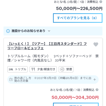
おとな1名 (
2
名1室)｜
1泊
｜消費税込
50,000
226,500
円
〜
円
すべてのプランを見る（8）
施設からのお知らせあり
【いっとく！】【ツアー】【三日月スタンダード】フ
リーフロー＆ビュッフェ
トリプルルーム（和モダン） 2ベッド＋ソファーベッド 禁
煙
／シャワー付（内風呂なし）
33平米
トリプル
夕食/朝食付き
禁煙
旅の過ごし方 ※2027年3月31日（沖縄は5月6日）までに出
発の方対象
おとな1名 (
2
名1室)｜
1泊
｜消費税込
50,000
204,300
円
〜
円