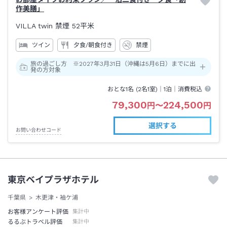
作美膳」
VILLA twin 禁煙
52平米
ツイン
夕食/朝食付き
禁煙
旅の過ごし方 ※2027年3月31日（沖縄は5月6日）までに出
発の方対象
おとな1名 (
2
名1室)｜
1泊
｜消費税込
79,300
224,500
円
〜
円
選択する
お問い合わせコード
東京ベイプラザホテル
千葉県
木更津・袖ケ浦
お客様アンケート評価
集計中
るるぶトラベル評価
集計中