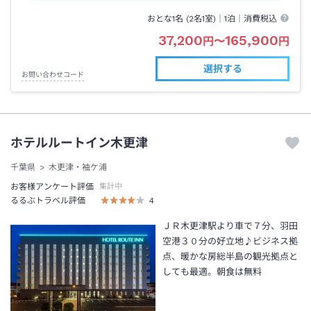
おとな1名 (
2
名1室)｜
1泊
｜消費税込
37,200
165,900
円
〜
円
選択する
お問い合わせコード
ホテルルートイン木更津
千葉県
木更津・袖ケ浦
お客様アンケート評価
集計中
るるぶトラベル評価
4
ＪＲ木更津駅より車で７分、羽田
空港３０分の好立地♪ビジネス拠
点、暖かな房総半島の観光拠点と
しても最適。朝食は無料