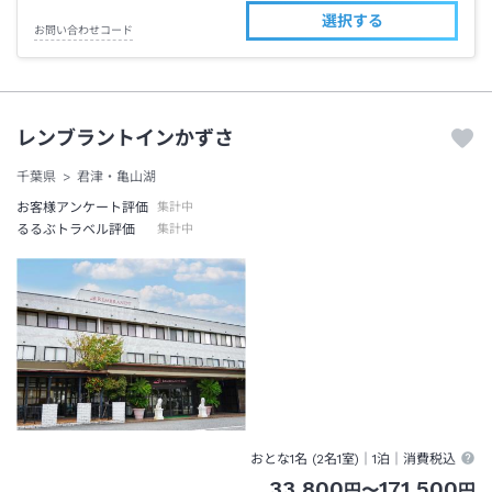
選択する
お問い合わせコード
レンブラントインかずさ
千葉県
君津・亀山湖
お客様アンケート評価
集計中
るるぶトラベル評価
集計中
おとな1名 (
2
名1室)｜
1泊
｜消費税込
33,800
171,500
円
〜
円