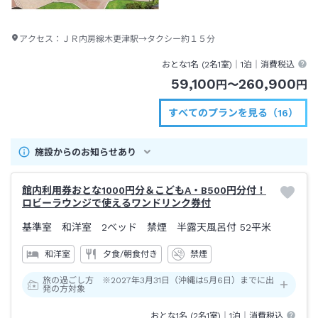
アクセス：
ＪＲ内房線木更津駅→タクシー約１５分
おとな1名 (
2
名1室)｜
1泊
｜消費税込
59,100
260,900
円
〜
円
すべてのプランを見る（16）
施設からのお知らせあり
館内利用券おとな1000円分＆こどもA・B500円分付！
ロビーラウンジで使えるワンドリンク券付
基準室 和洋室 2ベッド 禁煙 半露天風呂付
52平米
和洋室
夕食/朝食付き
禁煙
旅の過ごし方 ※2027年3月31日（沖縄は5月6日）までに出
発の方対象
おとな1名 (
2
名1室)｜
1泊
｜消費税込