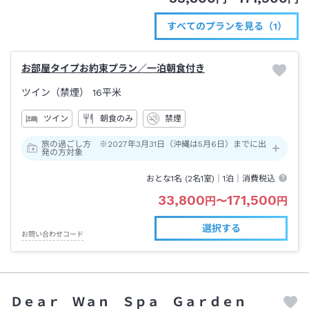
すべてのプランを見る（1）
お部屋タイプお約束プラン／一泊朝食付き
ツイン（禁煙）
16平米
ツイン
朝食のみ
禁煙
旅の過ごし方 ※2027年3月31日（沖縄は5月6日）までに出
発の方対象
おとな1名 (
2
名1室)｜
1泊
｜消費税込
33,800
171,500
円
〜
円
選択する
お問い合わせコード
Ｄｅａｒ Ｗａｎ Ｓｐａ Ｇａｒｄｅｎ