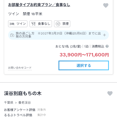
お部屋タイプお約束プラン／食事なし
ツイン 禁煙
18平米
ツイン
食事なし
禁煙
旅の過ごし方 ※2027年3月31日（沖縄は5月6日）までに出
発の方対象
おとな1名 (
2
名1室)｜
1泊
｜消費税込
33,900
171,600
円
〜
円
選択する
お問い合わせコード
渓谷別庭もちの木
千葉県
養老渓谷
お客様アンケート評価
対象外
るるぶトラベル評価
集計中