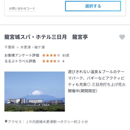
選択する
お問い合わせコード
龍宮城スパ・ホテル三日月 龍宮亭
千葉県
木更津・袖ケ浦
お客様アンケート評価
81
点
るるぶトラベル評価
4
遊びきれない温泉＆プールのテー
マパーク、バギーなどアクティビ
ティも充実◎ 三日月打ち上げ花火
開催中(期間限定）
アクセス：
ＪＲ内房線木更津駅→タクシー約２０分