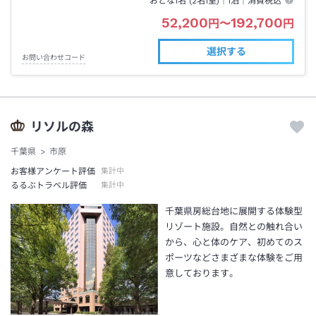
おとな1名 (
2
名1室)｜
1泊
｜消費税込
52,200
192,700
円
〜
円
選択する
お問い合わせコード
リソルの森
千葉県
市原
お客様アンケート評価
集計中
るるぶトラベル評価
集計中
千葉県房総台地に展開する体験型
リゾート施設。自然との触れ合い
から、心と体のケア、初めてのス
ポーツなどさまざまな体験をご用
意しております。