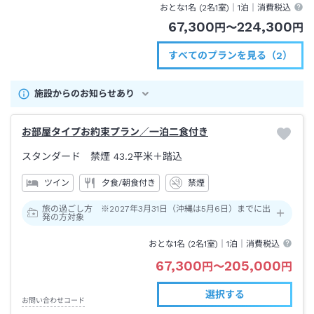
おとな1名 (
2
名1室)｜
1泊
｜消費税込
67,300
224,300
円
〜
円
すべてのプランを見る（2）
施設からのお知らせあり
お部屋タイプお約束プラン／一泊二食付き
スタンダード 禁煙
43.2平米＋踏込
ツイン
夕食/朝食付き
禁煙
旅の過ごし方 ※2027年3月31日（沖縄は5月6日）までに出
発の方対象
おとな1名 (
2
名1室)｜
1泊
｜消費税込
67,300
205,000
円
〜
円
選択する
お問い合わせコード