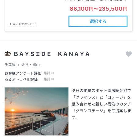
86,100
235,500
円
〜
円
選択する
お問い合わせコード
ＢＡＹＳＩＤＥ ＫＡＮＡＹＡ
千葉県
金谷・鋸山
お客様アンケート評価
集計中
るるぶトラベル評価
集計中
夕日の絶景スポット南房総金谷で
「グラマラス」と「コテージ」を
組み合わせた新しい宿泊のカタチ
「グランコテージ」をご提案しま
す。