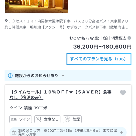
アクセス：
ＪＲ：内房線木更津駅下車、バス２０分高速バス：東京駅より
約１時間東京－鴨川線【アクシー号】かずさアークバス停下車（敷地内徒
歩）
おとな1名 (
2
名1室)｜
1泊
｜消費税込
36,200
180,600
円
〜
円
すべてのプランを見る（106）
施設からのお知らせあり
【タイムセール】１０％ＯＦＦ★【ＳＡＶＥＲ】食事
なし（宿泊のみ）
ツイン 禁煙
39平米
ツイン
食事なし
禁煙
旅の過ごし方 ※2027年3月31日（沖縄は5月6日）までに出
発の方対象