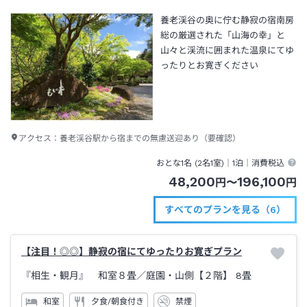
養老渓谷の奥に佇む静寂の宿南房
総の厳選された「山海の幸」と
山々と渓流に囲まれた温泉にてゆ
ったりとお寛ぎください
アクセス：
養老渓谷駅から宿までの無慮送迎あり（要確認）
おとな1名 (
2
名1室)｜
1泊
｜消費税込
48,200
196,100
円
〜
円
すべてのプランを見る（6）
【注目！◎◎】静寂の宿にてゆったりお寛ぎプラン
『相生・観月』 和室８畳／庭園・山側【２階】
8畳
和室
夕食/朝食付き
禁煙