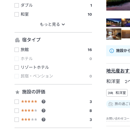
ダブル
1
和室
10
宿タイプ
旅館
16
施設か
ホテル
0
リゾートホテル
地元産おす
民宿・ペンション
0
和洋室 2
施設の評価
和洋室
3
旅の過ご
8
お問い合わせコー
3