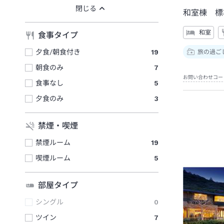
和室棟 標
和室
食事タイプ
夕食/朝食付き
19
旅の過ご
朝食のみ
7
お問い合わせコー
食事なし
5
夕食のみ
3
禁煙・喫煙
禁煙ルーム
19
喫煙ルーム
5
部屋タイプ
シングル
0
ツイン
7