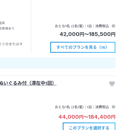
温泉
おとな1名 (
2
名1室)｜
1泊
｜消費税込
駐車場あり
42,000
185,500
円
〜
円
２０分またはタ
すべてのプランを見る（16）
ぬいぐるみ付（滞在中1回）
おとな1名 (
2
名1室)｜
1泊
｜消費税込
44,000
184,400
円
〜
円
このプランを
選択する