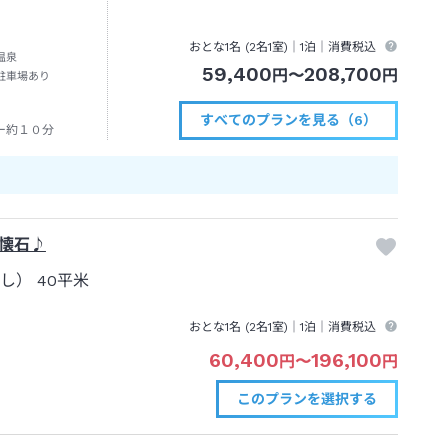
おとな1名 (
2
名1室)｜
1泊
｜消費税込
温泉
59,400
208,700
円
〜
円
駐車場あり
すべてのプランを見る（6）
ー約１０分
懐石♪
なし）
40平米
おとな1名 (
2
名1室)｜
1泊
｜消費税込
60,400
196,100
円
〜
円
このプランを
選択する