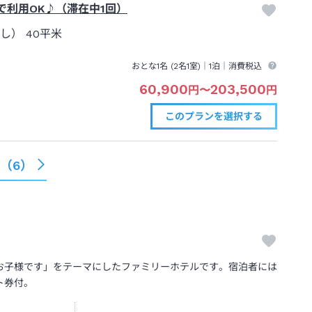
で利用OK♪（滞在中1回）
なし）
40平米
おとな1名 (
2
名1室)｜
1泊
｜消費税込
60,900
203,500
円
〜
円
このプランを
選択する
る（
6
）
お子様です」をテーマにしたファミリーホテルです。宿泊者には
ト券付。