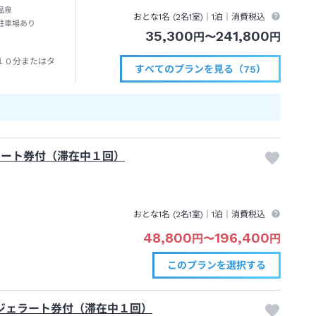
温泉
おとな1名 (
2
名1室)｜
1泊
｜消費税込
駐車場あり
35,300
241,800
円
〜
円
１０分またはタ
すべてのプランを見る（75）
ラート券付（滞在中１回）
おとな1名 (
2
名1室)｜
1泊
｜消費税込
48,800
196,400
円
〜
円
このプランを
選択する
）ジェラート券付（滞在中１回）