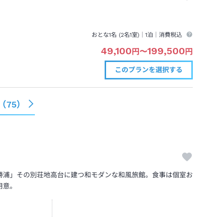
おとな1名 (
2
名1室)｜
1泊
｜消費税込
49,100
199,500
円
〜
円
このプランを
選択する
（
75
）
勝浦」その別荘地高台に建つ和モダンな和風旅館。食事は個室お
用意。