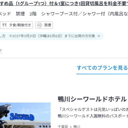
すめ品（1グループ1つ）付＆1室につき1回貸切風呂を料金不要
ベッド 禁煙 2階 シャワーブース付
／シャワー付（内風呂
夕食/朝食付き
禁煙
し方 ※2027年3月31日（沖縄は5月6日）までに出発の方対象
ド
すべてのプランを見
鴨川シーワールドホテル
「スペシャルゲストは元気いっぱいの
鴨川シーワールド入園無料のパスポー
千葉県
鴨川