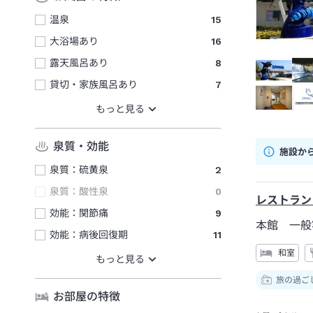
温泉
15
大浴場あり
16
露天風呂あり
8
貸切・家族風呂あり
7
泉質・効能
施設か
泉質：硫黄泉
2
泉質：酸性泉
0
レストラン
効能：関節痛
9
本館 一般
効能：病後回復期
11
和室
旅の過ご
お部屋の特徴