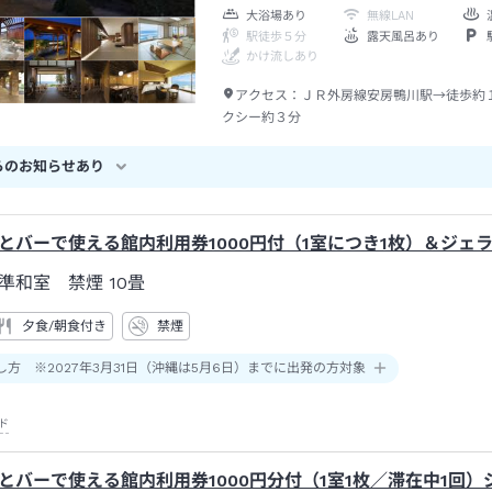
大浴場あり
無線LAN
駅徒歩５分
露天風呂あり
かけ流しあり
アクセス：
ＪＲ外房線安房鴨川駅→徒歩約
クシー約３分
らのお知らせあり
とバーで使える館内利用券1000円付（1室につき1枚）＆ジェ
準和室 禁煙
10畳
夕食/朝食付き
禁煙
し方 ※2027年3月31日（沖縄は5月6日）までに出発の方対象
ド
とバーで使える館内利用券1000円分付（1室1枚／滞在中1回