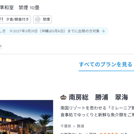
準和室 禁煙
10畳
夕食/朝食付き
禁煙
し方 ※2027年3月31日（沖縄は5月6日）までに出発の方対象
ド
すべてのプランを見る
南房総 勝浦 翠海
南国リゾートを思わせる「ミレーニア
食事処でゆっくりと新鮮な魚介類をご
千葉県
勝浦