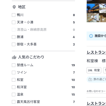
地区
鴨川
8
天津・小湊
5
清澄山・麻綿原高原
0
施設か
勝浦
4
御宿・大多喜
2
レストラン
人気のこだわり
和室棟 標
禁煙ルーム
19
和室
ツイン
7
旅の過ご
和室
10
和洋室
10
お問い合わせコー
温泉
15
露天風呂付客室
7
レストラン