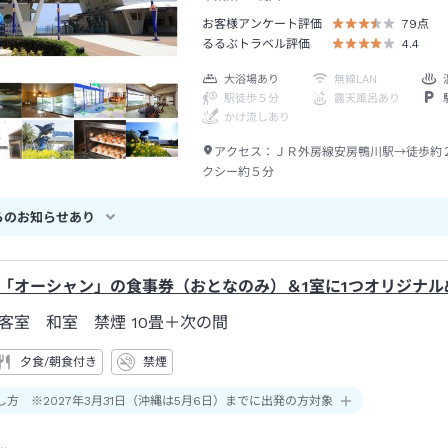
お客様アンケート評価
79
点
るるぶトラベル評価
4.4
大浴場あり
無線LAN
駅徒歩５分
露天風呂あり
かけ流しあり
アクセス：
ＪＲ外房線安房鴨川駅→徒歩約
クシー約５分
らのお知らせあり
「オーシャン」の食事券（おとなのみ）＆1室に1つオリジナル
客室 和室 禁煙
10畳＋次の間
夕食/朝食付き
禁煙
し方 ※2027年3月31日（沖縄は5月6日）までに出発の方対象