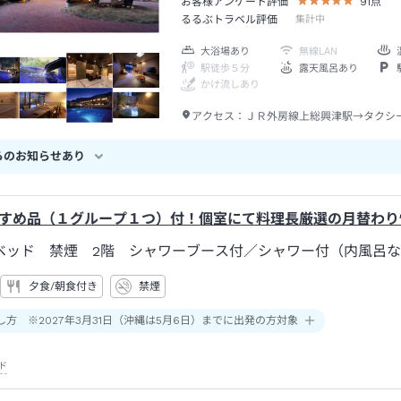
お客様アンケート評価
91
点
るるぶトラベル評価
集計中
大浴場あり
無線LAN
駅徒歩５分
露天風呂あり
かけ流しあり
アクセス：
ＪＲ外房線上総興津駅→タクシ
らのお知らせあり
すめ品（１グループ１つ）付！個室にて料理長厳選の月替わり
ベッド 禁煙 2階 シャワーブース付
／シャワー付（内風呂
夕食/朝食付き
禁煙
し方 ※2027年3月31日（沖縄は5月6日）までに出発の方対象
ド