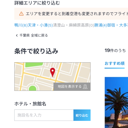
詳細エリアに絞り込む
エリアを変更すると到着空港も変更されますのでフライ
鴨川
(
8
)
天津・小湊
(
5
)
清澄山・麻綿原高原
(
0
)
勝浦
(
4
)
御宿・大多
千葉県 全域に戻る
19
条件で絞り込み
件のうち
おすすめ順
地図を表示する
ホテル・旅館名
絞り込む