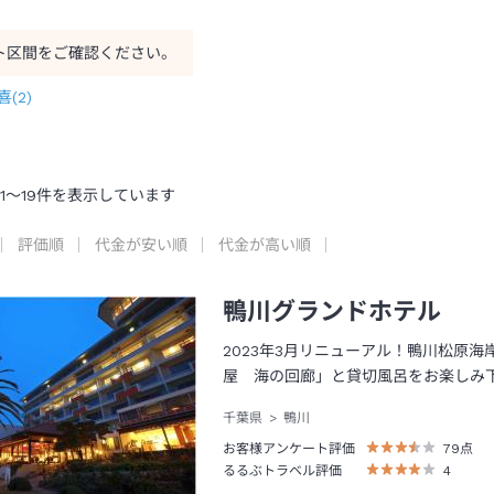
ト区間をご確認ください。
喜
(
2
)
1
～
19
件を表示しています
評価順
代金が安い順
代金が高い順
鴨川グランドホテル
2023年3月リニューアル！鴨川松原
屋 海の回廊」と貸切風呂をお楽しみ
千葉県
鴨川
お客様アンケート評価
79
点
るるぶトラベル評価
4