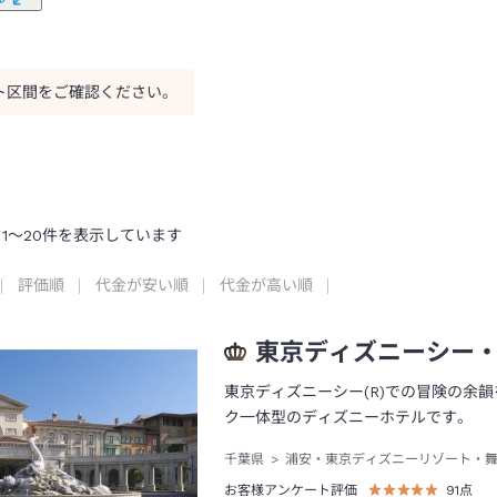
ト区間をご確認ください。
1
～
20
件を表示しています
評価順
代金が安い順
代金が高い順
東京ディズニーシー
東京ディズニーシー(R)での冒険の余
ク一体型のディズニーホテルです。
千葉県
浦安・東京ディズニーリゾート・
お客様アンケート評価
91
点