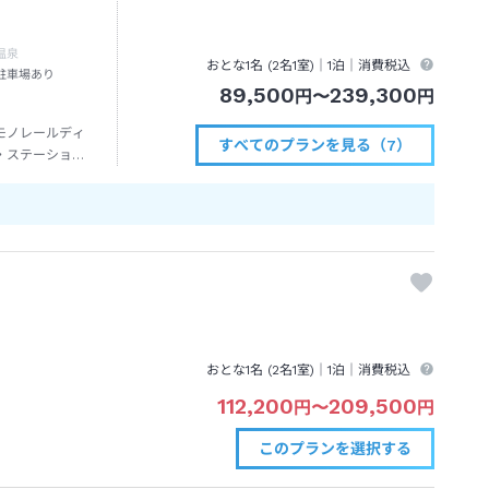
温泉
おとな1名 (
2
名1室)｜
1泊
｜消費税込
駐車場あり
89,500
239,300
円
〜
円
モノレールディ
すべてのプランを見る（7）
・ステーション
下車→徒歩約３
おとな1名 (
2
名1室)｜
1泊
｜消費税込
112,200
209,500
円
〜
円
このプランを
選択する