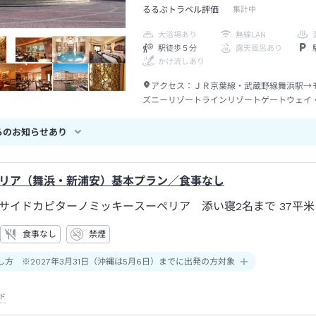
るるぶトラベル評価
集計中
大浴場あり
無線LAN
駅徒歩５分
露天風呂あり
かけ流しあり
アクセス：
ＪＲ京葉線・武蔵野線舞浜駅→
ズニーリゾートラインリゾートゲートウェイ
駅から東京ディズニーシー・ステーション駅
分
らのお知らせあり
リア（舞浜・新浦安）基本プラン／食事なし
サイドカピターノミッキースーペリア 添い寝2名まで
37平米
食事なし
禁煙
し方 ※2027年3月31日（沖縄は5月6日）までに出発の方対象
ド