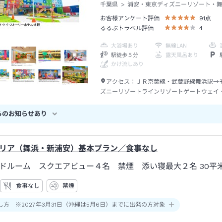
千葉県
浦安・東京ディズニーリゾート・
お客様アンケート評価
91
点
るるぶトラベル評価
4
大浴場あり
無線LAN
駅徒歩５分
露天風呂あり
かけ流しあり
アクセス：
ＪＲ京葉線・武蔵野線舞浜駅→
ズニーリゾートラインリゾートゲートウェイ
駅からベイサイド・ステーション駅下車→徒
らのお知らせあり
リア（舞浜・新浦安）基本プラン／食事なし
ドルーム スクエアビュー４名 禁煙 添い寝最大２名
30平
食事なし
禁煙
し方 ※2027年3月31日（沖縄は5月6日）までに出発の方対象