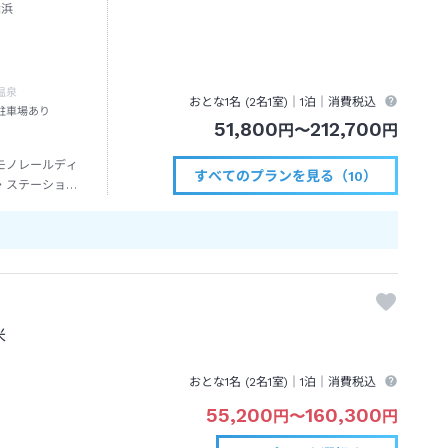
舞浜
温泉
おとな1名 (
2
名1室)｜
1泊
｜消費税込
駐車場あり
51,800
212,700
円
〜
円
モノレールディ
すべてのプランを見る（10）
・ステーション
歩約３分
米
おとな1名 (
2
名1室)｜
1泊
｜消費税込
55,200
160,300
円
〜
円