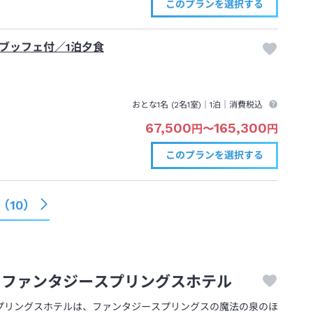
このプランを
選択する
ブッフェ付／1泊夕食
おとな1名 (
2
名1室)｜
1泊
｜消費税込
67,500
165,300
円
〜
円
このプランを
選択する
（
10
）
・ファンタジースプリングスホテル
プリングスホテルは、ファンタジースプリングスの魔法の泉のほ