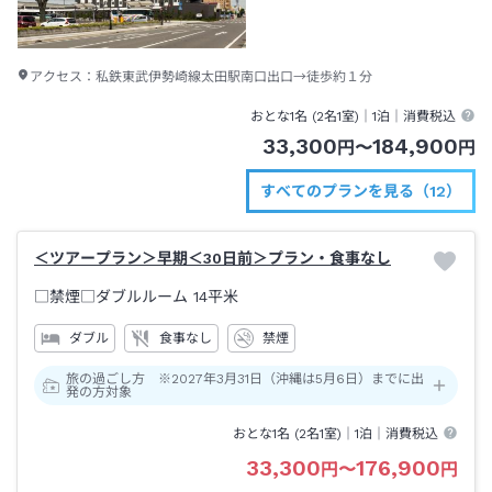
アクセス：
私鉄東武伊勢崎線太田駅南口出口→徒歩約１分
おとな1名 (
2
名1室)｜
1泊
｜消費税込
33,300
184,900
円
〜
円
すべてのプランを見る（12）
＜ツアープラン＞早期＜30日前＞プラン・食事なし
□禁煙□ダブルルーム
14平米
ダブル
食事なし
禁煙
旅の過ごし方 ※2027年3月31日（沖縄は5月6日）までに出
発の方対象
おとな1名 (
2
名1室)｜
1泊
｜消費税込
33,300
176,900
円
〜
円