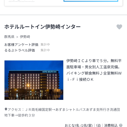
ホテルルートイン伊勢崎インター
群馬県
伊勢崎
お客様アンケート評価
集計中
るるぶトラベル評価
集計中
伊勢崎ＩＣより車で５分。無料平
面駐車場・男女別人工温泉完備。
バイキング朝食無料♪全室無料Ｗ
ｉ-Ｆｉ接続ＯＫ
アクセス：
ＪＲ両毛線国定駅→あずまシャトルバスあずま支所行き流通団
地下車→徒歩約３分
おとな1名 (
2
名1室)｜
1泊
｜消費税込