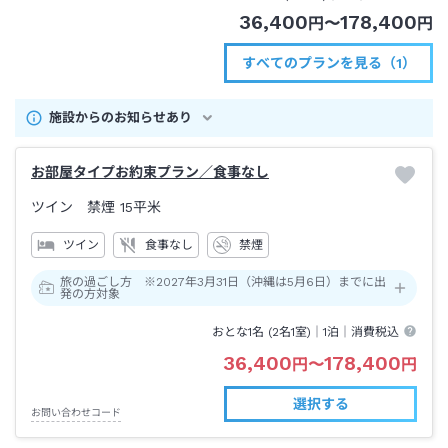
36,400
178,400
円
〜
円
すべてのプランを見る（1）
施設からのお知らせあり
お部屋タイプお約束プラン／食事なし
ツイン 禁煙
15平米
ツイン
食事なし
禁煙
旅の過ごし方 ※2027年3月31日（沖縄は5月6日）までに出
発の方対象
おとな1名 (
2
名1室)｜
1泊
｜消費税込
36,400
178,400
円
〜
円
選択する
お問い合わせコード