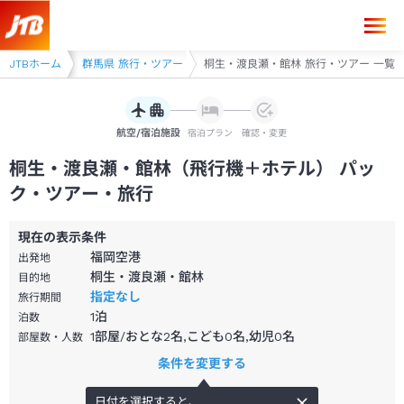
東
JTBホーム
群馬県
群馬県 旅行・ツアー
桐生・渡良瀬・館林 旅行・ツアー 一覧
航空/宿泊施設
宿泊プラン
確認・変更
桐生・渡良瀬・館林（飛行機＋ホテル） パッ
ク・ツアー・旅行
現在の表示条件
福岡空港
出発地
桐生・渡良瀬・館林
目的地
指定なし
旅行期間
1
泊
泊数
1部屋/おとな2名,こども0名,幼児0名
部屋数・人数
条件を変更する
日付を選択すると、