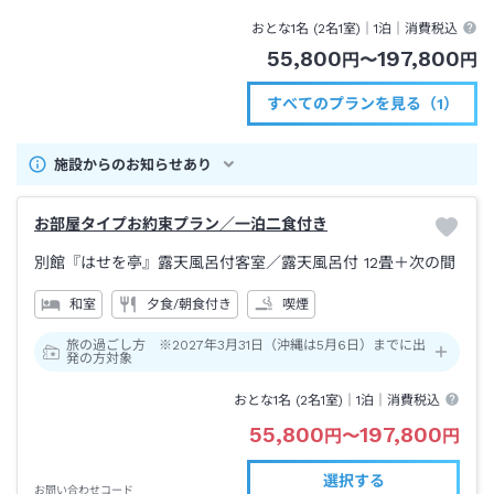
おとな1名 (
2
名1室)｜
1泊
｜消費税込
55,800
197,800
円
〜
円
すべてのプランを見る（1）
施設からのお知らせあり
お部屋タイプお約束プラン／一泊二食付き
別館『はせを亭』露天風呂付客室
／露天風呂付
12畳＋次の間
和室
夕食/朝食付き
喫煙
旅の過ごし方 ※2027年3月31日（沖縄は5月6日）までに出
発の方対象
おとな1名 (
2
名1室)｜
1泊
｜消費税込
55,800
197,800
円
〜
円
選択する
お問い合わせコード