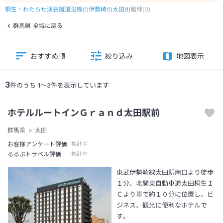
桐生・わたらせ渓谷鐵道沿線
(
1
)
伊勢崎
(
1
)
太田
(
1
)
館林
(
0
)
群馬県 全域に戻る
おすすめ順
絞り込み
地図表示
3
件のうち
1
～
3
件を表示しています
ホテルルートインＧｒａｎｄ太田駅前
群馬県
太田
お客様アンケート評価
集計中
るるぶトラベル評価
集計中
東武伊勢崎線太田駅南口より徒歩
１分、北関東自動車道太田桐生Ｉ
Ｃより車で約１０分に位置し、ビ
ジネス、観光に便利なホテルで
す。