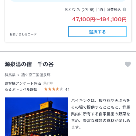
おとな1名 (
2
名1室)｜
1泊
｜消費税込
47,100
194,100
円
〜
円
選択する
お問い合わせコード
源泉湯の宿 千の谷
群馬県
猿ケ京三国温泉郷
お客様アンケート評価
集計中
るるぶトラベル評価
4.1
バイキングは、握り鮨や天ぷらを
その場で提供するとともに、群馬
県内に所有する自家農園の野菜を
含め、豊富な種類の食材が楽しめ
ます。