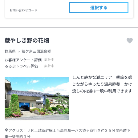
選択する
お問い合わせコード
蔵やしき野の花畑
群馬県
猿ケ京三国温泉郷
お客様アンケート評価
集計中
るるぶトラベル評価
集計中
しんと静かな湖エリア 季節を感
じながらゆったり温泉静養 かけ
流しの内湯は一晩中利用できます
アクセス：
ＪＲ上越新幹線上毛高原駅→バス猿ヶ京行き約３５分関所跡下
車→徒歩約３分