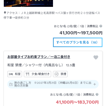
アクセス：
ＪＲ上越新幹線上毛高原駅→バス猿ヶ京行き約２０分逆桜バス
停下車→徒歩約３分
おとな1名 (
2
名1室)｜
1泊
｜消費税込
41,100
197,500
円
〜
円
すべてのプランを見る（18）
お部屋タイプお約束プラン／一泊二食付き
和室 禁煙
／シャワー付（内風呂なし）
12.5畳
和室
夕食/朝食付き
禁煙
旅の過ごし方 ※2027年3月31日（沖縄は5月6日）までに出
発の方対象
おとな1名 (
2
名1室)｜
1泊
｜消費税込
41,100
183,700
円
〜
円