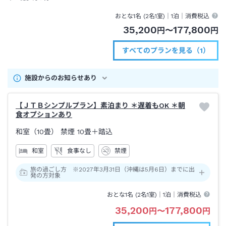
おとな1名 (
2
名1室)｜
1泊
｜消費税込
35,200
177,800
円
〜
円
すべてのプランを見る（1）
施設からのお知らせあり
【ＪＴＢシンプルプラン】素泊まり ＊遅着もOK ＊朝
食オプションあり
和室（10畳） 禁煙
10畳＋踏込
和室
食事なし
禁煙
旅の過ごし方 ※2027年3月31日（沖縄は5月6日）までに出
発の方対象
おとな1名 (
2
名1室)｜
1泊
｜消費税込
35,200
177,800
円
〜
円