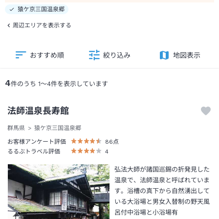
猿ケ京三国温泉郷
周辺エリアを表示する
おすすめ順
絞り込み
地図表示
4
件のうち
1
～
4
件を表示しています
法師温泉長寿館
群馬県
猿ケ京三国温泉郷
お客様アンケート評価
86
点
るるぶトラベル評価
4
弘法大師が諸国巡錫の折発見した
温泉で、法師温泉と呼ばれていま
す。浴槽の真下から自然湧出して
いる大浴場と男女入替制の野天風
呂付中浴場と小浴場有