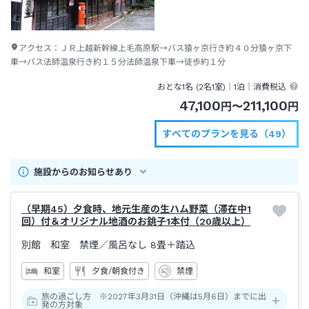
アクセス：
ＪＲ上越新幹線上毛高原駅→バス猿ヶ京行き約４０分猿ヶ京下
車→バス法師温泉行き約１５分法師温泉下車→徒歩約１分
おとな1名 (
2
名1室)｜
1泊
｜消費税込
47,100
211,100
円
〜
円
すべてのプランを見る（49）
施設からのお知らせあり
（早期45）夕食時、地元生産の生ハム野菜（滞在中1
回）付＆オリジナル地酒のお銚子1本付（20歳以上）
別館 和室 禁煙
／風呂なし
8畳＋踏込
和室
夕食/朝食付き
禁煙
旅の過ごし方 ※2027年3月31日（沖縄は5月6日）までに出
発の方対象