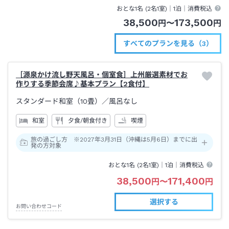
おとな1名 (
2
名1室)｜
1泊
｜消費税込
38,500
173,500
円
〜
円
すべてのプランを見る（3）
［源泉かけ流し野天風呂・個室食］上州厳選素材でお
作りする季節会席♪基本プラン【2食付】
スタンダード和室（10畳）
／風呂なし
和室
夕食/朝食付き
喫煙
旅の過ごし方 ※2027年3月31日（沖縄は5月6日）までに出
発の方対象
おとな1名 (
2
名1室)｜
1泊
｜消費税込
38,500
171,400
円
〜
円
選択する
お問い合わせコード