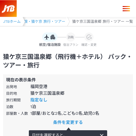
JTBホーム
水上・奥利根・猿ケ京 旅行・ツアー
猿ケ京三国温泉郷 旅行・ツアー 一覧
航空/宿泊施設
宿泊プラン
確認・変更
猿ケ京三国温泉郷（飛行機＋ホテル） パック・
ツアー・旅行
現在の表示条件
福岡空港
出発地
猿ケ京三国温泉郷
目的地
指定なし
旅行期間
1
泊
泊数
1部屋/おとな2名,こども0名,幼児0名
部屋数・人数
条件を変更する
日付を選択すると、