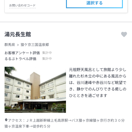
選択する
お問い合わせコード
湯元長生館
群馬県
猿ケ京三国温泉郷
お客様アンケート評価
集計中
るるぶトラベル評価
集計中
元祖野天風呂として旅館より少し
離れた杉木立の中にある風呂から
は、谷川連峰や赤谷川など眺望で
き、静かでのんびりできる癒しの
ひとときを過ごせます
アクセス：
ＪＲ上越新幹線上毛高原駅→バス猿ヶ京線猿ヶ京行き約３０分
猿ヶ京温泉下車→徒歩約５分