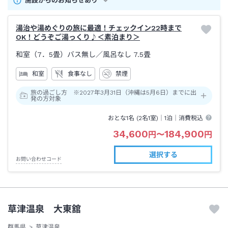
施設からのお知らせあり
湯治や湯めぐりの旅に最適！チェックイン22時まで
OK！どうぞご湯っくり♪＜素泊まり＞
和室（7．5畳）バス無し
／風呂なし
7.5畳
和室
食事なし
禁煙
旅の過ごし方 ※2027年3月31日（沖縄は5月6日）までに出
発の方対象
おとな1名 (
2
名1室)｜
1泊
｜消費税込
34,600
184,900
円
〜
円
選択する
お問い合わせコード
草津温泉 大東舘
群馬県
草津温泉