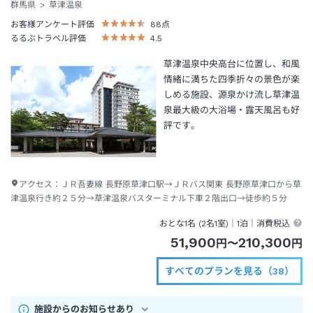
群馬県
草津温泉
お客様アンケート評価
88
点
るるぶトラベル評価
4.5
草津温泉中央高台に位置し、和風
情緒に満ちた四季折々の景色が楽
しめる施設、源泉かけ流し草津温
泉最大級の大浴場・露天風呂も好
評です。
アクセス：
ＪＲ吾妻線 長野原草津口駅→ＪＲバス関東 長野原草津口から草
津温泉行き約２５分→草津温泉バスターミナル下車２階出口→徒歩約５分
おとな1名 (
2
名1室)｜
1泊
｜消費税込
51,900
210,300
円
〜
円
すべてのプランを見る（38）
施設からのお知らせあり