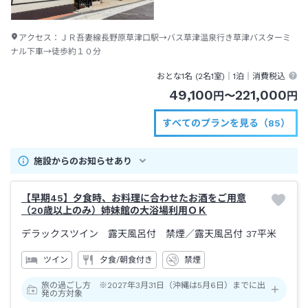
アクセス：
ＪＲ吾妻線長野原草津口駅→バス草津温泉行き草津バスターミ
ナル下車→徒歩約１０分
おとな1名 (
2
名1室)｜
1泊
｜消費税込
49,100
221,000
円
〜
円
すべてのプランを見る（85）
施設からのお知らせあり
【早期45】夕食時、お料理に合わせたお酒をご用意
（20歳以上のみ）姉妹館の大浴場利用ＯＫ
デラックスツイン 露天風呂付 禁煙
／露天風呂付
37平米
ツイン
夕食/朝食付き
禁煙
旅の過ごし方 ※2027年3月31日（沖縄は5月6日）までに出
発の方対象