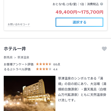
おとな1名 (
2
名1室)｜
1泊
｜消費税込
49,400
175,700
円
〜
円
選択する
お問い合わせコード
ホテル一井
群馬県
草津温泉
お客様アンケート評価
88
点
るるぶトラベル評価
4.4
草津温泉のシンボルである「湯
畑」の目の前にあり、大浴場（湯
畑前白旗源泉）・露天風呂（白根
山万代鉱源泉）ともに天然温泉掛
け流しです。