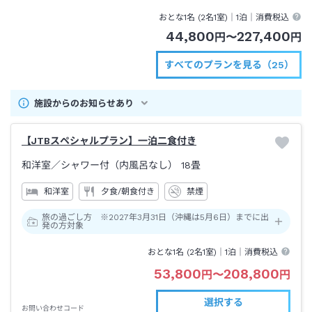
おとな1名 (
2
名1室)｜
1泊
｜消費税込
44,800
227,400
円
〜
円
すべてのプランを見る（25）
施設からのお知らせあり
【JTBスペシャルプラン】一泊二食付き
和洋室
／シャワー付（内風呂なし）
18畳
和洋室
夕食/朝食付き
禁煙
旅の過ごし方 ※2027年3月31日（沖縄は5月6日）までに出
発の方対象
おとな1名 (
2
名1室)｜
1泊
｜消費税込
53,800
208,800
円
〜
円
選択する
お問い合わせコード