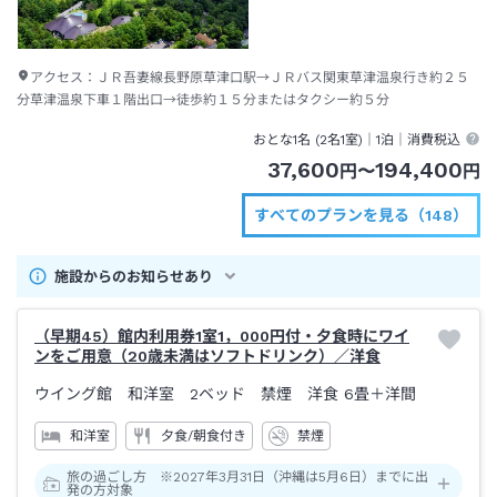
アクセス：
ＪＲ吾妻線長野原草津口駅→ＪＲバス関東草津温泉行き約２５
分草津温泉下車１階出口→徒歩約１５分またはタクシー約５分
おとな1名 (
2
名1室)｜
1泊
｜消費税込
37,600
194,400
円
〜
円
すべてのプランを見る（148）
施設からのお知らせあり
（早期45）館内利用券1室1，000円付・夕食時にワイ
ンをご用意（20歳未満はソフトドリンク）／洋食
ウイング館 和洋室 2ベッド 禁煙 洋食
6畳＋洋間
和洋室
夕食/朝食付き
禁煙
旅の過ごし方 ※2027年3月31日（沖縄は5月6日）までに出
発の方対象