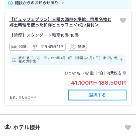
施設からのお知らせあり
【ビュッフェプラン】三種の源泉を堪能！群馬名物と
郷土料理を使った和洋ビュッフェ＜1泊2食付＞
【禁煙】スタンダード和室10畳
10畳
和室
夕食/朝食付き
禁煙
旅の過ごし方 ※2027年3月31日（沖縄は5月6日）までに出
発の方対象
おとな1名 (
2
名1室)｜
1泊
｜消費税込
41,100
188,500
円
〜
円
選択する
お問い合わせコード
ホテル櫻井