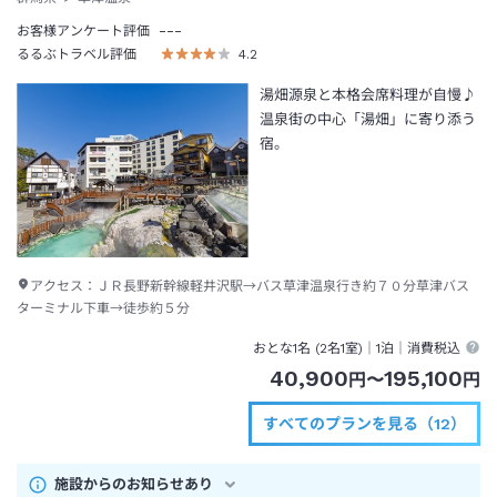
---
お客様アンケート評価
るるぶトラベル評価
4.2
湯畑源泉と本格会席料理が自慢♪
温泉街の中心「湯畑」に寄り添う
宿。
アクセス：
ＪＲ長野新幹線軽井沢駅→バス草津温泉行き約７０分草津バス
ターミナル下車→徒歩約５分
おとな1名 (
2
名1室)｜
1泊
｜消費税込
40,900
195,100
円
〜
円
すべてのプランを見る（12）
施設からのお知らせあり