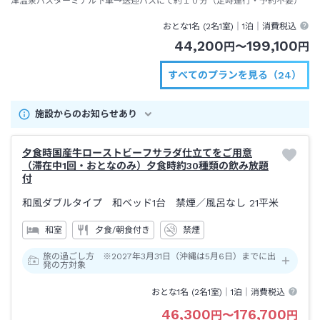
津温泉バスターミナル下車→送迎バスにて約１０分（定時運行・予約不要）
おとな1名 (
2
名1室)｜
1泊
｜消費税込
44,200
199,100
円
〜
円
すべてのプランを見る（24）
施設からのお知らせあり
夕食時国産牛ローストビーフサラダ仕立てをご用意
（滞在中1回・おとなのみ）夕食時約30種類の飲み放題
付
和風ダブルタイプ 和ベッド1台 禁煙
／風呂なし
21平米
和室
夕食/朝食付き
禁煙
旅の過ごし方 ※2027年3月31日（沖縄は5月6日）までに出
発の方対象
おとな1名 (
2
名1室)｜
1泊
｜消費税込
46,300
176,700
円
〜
円