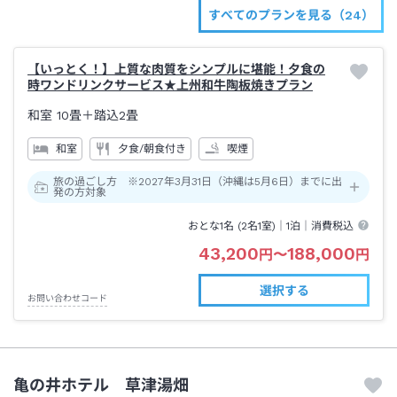
すべてのプランを見る（24）
【いっとく！】上質な肉質をシンプルに堪能！夕食の
時ワンドリンクサービス★上州和牛陶板焼きプラン
和室
10畳＋踏込2畳
和室
夕食/朝食付き
喫煙
旅の過ごし方 ※2027年3月31日（沖縄は5月6日）までに出
発の方対象
おとな1名 (
2
名1室)｜
1泊
｜消費税込
43,200
188,000
円
〜
円
選択する
お問い合わせコード
亀の井ホテル 草津湯畑