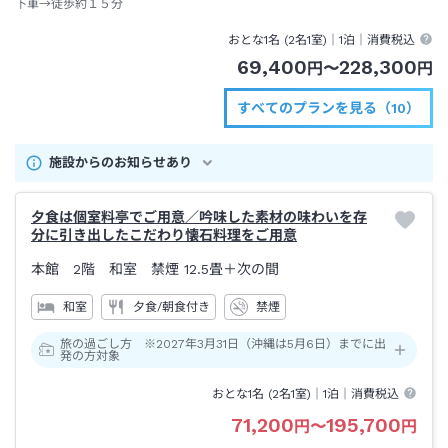
下車→徒歩約１５分
おとな1名 (
2
名1室)｜
1泊
｜消費税込
69,400
228,300
円
〜
円
すべてのプランを見る（10）
施設からのお知らせあり
夕食は個室料亭でご用意／吟味した素材の味わいを存
分に引き出したこだわり懐石料理をご用意
本館 2階 和室 禁煙
12.5畳＋次の間
和室
夕食/朝食付き
禁煙
旅の過ごし方 ※2027年3月31日（沖縄は5月6日）までに出
発の方対象
おとな1名 (
2
名1室)｜
1泊
｜消費税込
71,200
195,700
円
〜
円