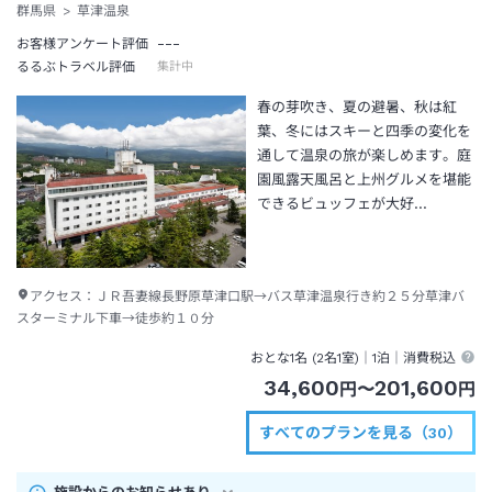
群馬県
草津温泉
---
お客様アンケート評価
るるぶトラベル評価
集計中
春の芽吹き、夏の避暑、秋は紅
葉、冬にはスキーと四季の変化を
通して温泉の旅が楽しめます。庭
園風露天風呂と上州グルメを堪能
できるビュッフェが大好…
アクセス：
ＪＲ吾妻線長野原草津口駅→バス草津温泉行き約２５分草津バ
スターミナル下車→徒歩約１０分
おとな1名 (
2
名1室)｜
1泊
｜消費税込
34,600
201,600
円
〜
円
すべてのプランを見る（30）