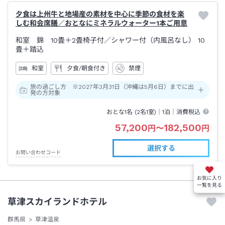
夕食は上州牛と地場産の素材を中心に季節の食材を楽
しむ和会席膳／おとなにミネラルウォーター1本ご用意
和室 錦 10畳＋2畳椅子付
／シャワー付（内風呂なし）
10
畳＋踏込
和室
夕食/朝食付き
禁煙
旅の過ごし方 ※2027年3月31日（沖縄は5月6日）までに出
発の方対象
おとな1名 (
2
名1室)｜
1泊
｜消費税込
57,200
182,500
円
〜
円
選択する
お問い合わせコード
お気に入り
一覧を見る
草津スカイランドホテル
群馬県
草津温泉