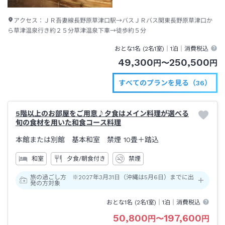
アクセス：
ＪＲ吾妻線長野原草津口駅→バスＪＲバス関東長野原草津口か
ら草津温泉行き約２５分草津温泉下車→徒歩約５分
おとな1名 (
2
名1室)｜
1泊
｜消費税込
49,300
250,500
円
〜
円
すべてのプランを見る（36）
5階以上のお部屋をご用意♪夕食はメイン料理が選べる
旬の食材を用いた和食コース料理
本館または別館 基本和室 禁煙
10畳＋踏込
和室
夕食/朝食付き
禁煙
旅の過ごし方 ※2027年3月31日（沖縄は5月6日）までに出
発の方対象
おとな1名 (
2
名1室)｜
1泊
｜消費税込
50,800
197,600
円
〜
円