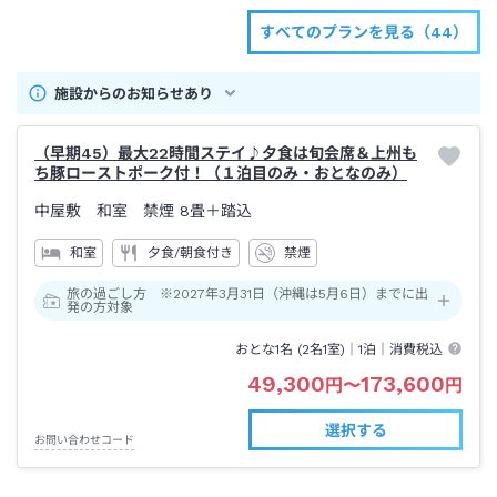
すべてのプランを見る（44）
施設からのお知らせあり
（早期45）最大22時間ステイ♪夕食は旬会席＆上州も
ち豚ローストポーク付！（１泊目のみ・おとなのみ）
中屋敷 和室 禁煙
8畳＋踏込
和室
夕食/朝食付き
禁煙
旅の過ごし方 ※2027年3月31日（沖縄は5月6日）までに出
発の方対象
おとな1名 (
2
名1室)｜
1泊
｜消費税込
49,300
173,600
円
〜
円
選択する
お問い合わせコード