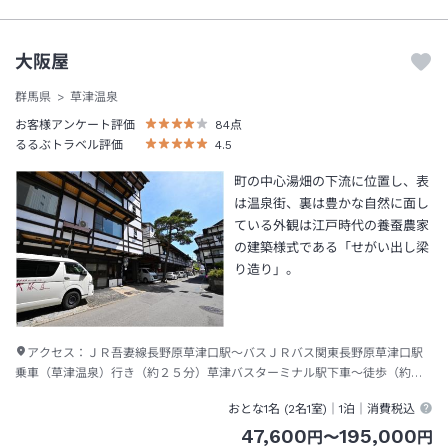
大阪屋
群馬県
草津温泉
お客様アンケート評価
84
点
るるぶトラベル評価
4.5
町の中心湯畑の下流に位置し、表
は温泉街、裏は豊かな自然に面し
ている外観は江戸時代の養蚕農家
の建築様式である「せがい出し梁
り造り」。
アクセス：
ＪＲ吾妻線長野原草津口駅～バスＪＲバス関東長野原草津口駅
乗車（草津温泉）行き（約２５分）草津バスターミナル駅下車～徒歩（約６
分）
おとな1名 (
2
名1室)｜
1泊
｜消費税込
47,600
195,000
円
〜
円