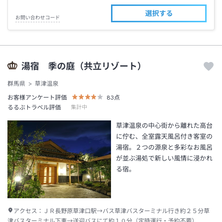
選択する
お問い合わせコード
湯宿 季の庭（共立リゾート）
群馬県
草津温泉
お客様アンケート評価
83
点
るるぶトラベル評価
集計中
草津温泉の中心街から離れた高台
に佇む、全室露天風呂付き客室の
湯宿。２つの源泉と多彩なお風呂
が並ぶ湯処で新しい風情に浸かれ
る宿。
アクセス：
ＪＲ長野原草津口駅→バス草津バスターミナル行き約２５分草
津バスターミナル下車→送迎バスにて約１０分（定時運行・予約不要）