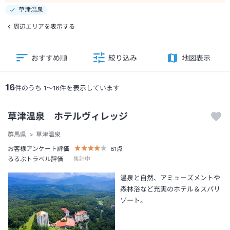
草津温泉
周辺エリアを表示する
おすすめ順
絞り込み
地図表示
16
件のうち
1
～
16
件を表示しています
草津温泉 ホテルヴィレッジ
群馬県
草津温泉
お客様アンケート評価
81
点
るるぶトラベル評価
集計中
温泉と自然、アミューズメントや
森林浴など充実のホテル＆スパリ
ゾート。