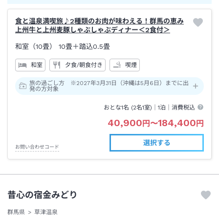
食と温泉満喫旅♪2種類のお肉が味わえる！群馬の恵み
上州牛と上州麦豚しゃぶしゃぶディナー＜2食付＞
和室（10畳）
10畳＋踏込0.5畳
和室
夕食/朝食付き
喫煙
旅の過ごし方 ※2027年3月31日（沖縄は5月6日）までに出
発の方対象
おとな1名 (
2
名1室)｜
1泊
｜消費税込
40,900
184,400
円
〜
円
選択する
お問い合わせコード
昔心の宿金みどり
群馬県
草津温泉