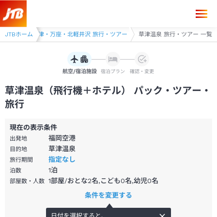
・ツアー
JTBホーム
草津・万座・北軽井沢 旅行・ツアー
草津温泉 旅行・ツアー 一覧
航空/宿泊施設
宿泊プラン
確認・変更
草津温泉（飛行機＋ホテル） パック・ツアー・
旅行
現在の表示条件
福岡空港
出発地
草津温泉
目的地
指定なし
旅行期間
1
泊
泊数
1部屋/おとな2名,こども0名,幼児0名
部屋数・人数
条件を変更する
日付を選択すると、