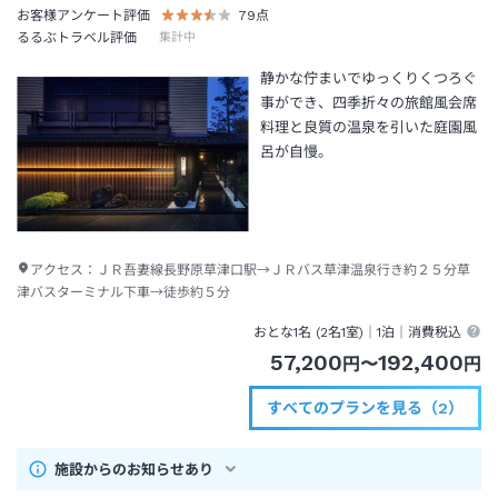
お客様アンケート評価
79
点
るるぶトラベル評価
集計中
静かな佇まいでゆっくりくつろぐ
事ができ、四季折々の旅館風会席
料理と良質の温泉を引いた庭園風
呂が自慢。
アクセス：
ＪＲ吾妻線長野原草津口駅→ＪＲバス草津温泉行き約２５分草
津バスターミナル下車→徒歩約５分
おとな1名 (
2
名1室)｜
1泊
｜消費税込
57,200
192,400
円
〜
円
すべてのプランを見る（2）
施設からのお知らせあり