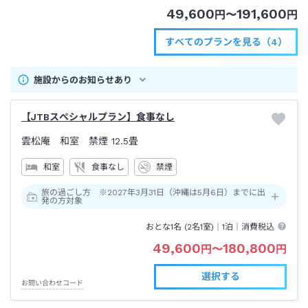
49,600
191,600
円
〜
円
すべてのプランを見る（4）
施設からのお知らせあり
【JTBスペシャルプラン】食事なし
雲松庵 和室 禁煙
12.5畳
和室
食事なし
禁煙
旅の過ごし方 ※2027年3月31日（沖縄は5月6日）までに出
発の方対象
おとな1名 (
2
名1室)｜
1泊
｜消費税込
49,600
180,800
円
〜
円
選択する
お問い合わせコード