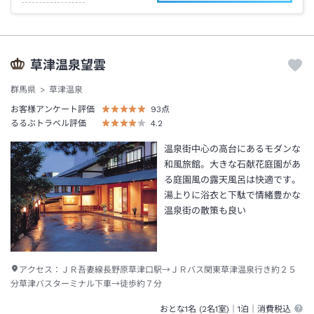
草津温泉望雲
群馬県
草津温泉
お客様アンケート評価
93
点
るるぶトラベル評価
4.2
温泉街中心の高台にあるモダンな
和風旅館。大きな石献花庭園があ
る庭園風の露天風呂は快適です。
湯上りに浴衣と下駄で情緒豊かな
温泉街の散策も良い
アクセス：
ＪＲ吾妻線長野原草津口駅→ＪＲバス関東草津温泉行き約２５
分草津バスターミナル下車→徒歩約７分
おとな1名 (
2
名1室)｜
1泊
｜消費税込