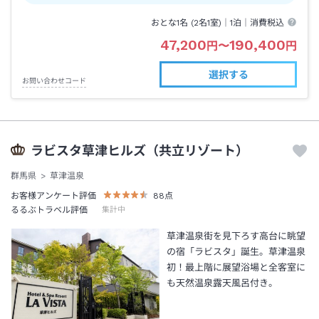
おとな1名 (
2
名1室)｜
1泊
｜消費税込
47,200
190,400
円
〜
円
選択する
お問い合わせコード
ラビスタ草津ヒルズ（共立リゾート）
群馬県
草津温泉
お客様アンケート評価
88
点
るるぶトラベル評価
集計中
草津温泉街を見下ろす高台に眺望
の宿「ラビスタ」誕生。草津温泉
初！最上階に展望浴場と全客室に
も天然温泉露天風呂付き。