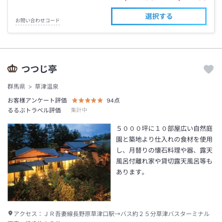
選択する
お問い合わせコード
つつじ亭
群馬県
草津温泉
お客様アンケート評価
94
点
るるぶトラベル評価
集計中
５０００坪に１０部屋広い自然庭
園と築地より仕入れの食材を使用
し、月替りの懐石料理や器、露天
風呂付離れ家や貸切露天風呂等も
あります。
アクセス：
ＪＲ吾妻線長野原草津口駅→バス約２５分草津バスターミナル