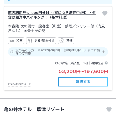
館内利用券1，000円分付（1室につき滞在中1回）・夕
食は和洋中バイキング！（基本料理）
本客殿 次の間付一般客室（和室） 禁煙
／シャワー付（内風
呂なし）
15畳＋次の間
和室
夕食/朝食付き
禁煙
旅の過ごし方 ※2027年3月31日（沖縄は5月6日）までに出
発の方対象
おとな1名 (
2
名1室)｜
1泊
｜消費税込
53,200
197,600
円
〜
円
選択する
お問い合わせコード
亀の井ホテル 草津リゾート