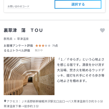
選択する
お問い合わせコード
裏草津 蕩 ＴＯＵ
群馬県
草津温泉
お客様アンケート評価
71
点
るるぶトラベル評価
集計中
「１／ｆゆらぎ」という心地よさ
を感じる宿です。源泉をかけ流す
大浴場、焚き火を眺めるウッドデ
ッキ、提灯を片手にそぞろ歩き等
心地よさを極めます。
アクセス：
ＪＲ長野新幹線軽井沢駅北口出口→バス草津温泉行き約９０分
草津温泉下車→徒歩約３分