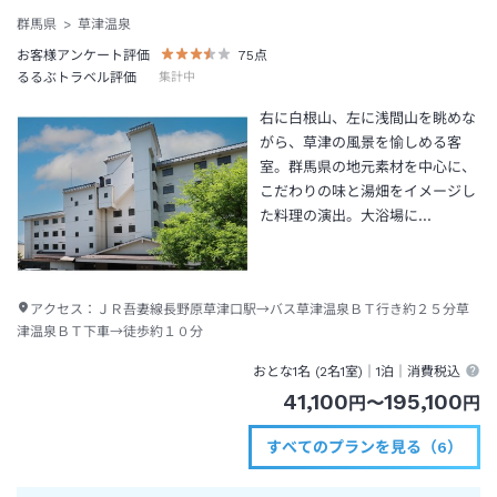
群馬県
草津温泉
お客様アンケート評価
75
点
るるぶトラベル評価
集計中
右に白根山、左に浅間山を眺めな
がら、草津の風景を愉しめる客
室。群馬県の地元素材を中心に、
こだわりの味と湯畑をイメージし
た料理の演出。大浴場に…
アクセス：
ＪＲ吾妻線長野原草津口駅→バス草津温泉ＢＴ行き約２５分草
津温泉ＢＴ下車→徒歩約１０分
おとな1名 (
2
名1室)｜
1泊
｜消費税込
41,100
195,100
円
〜
円
すべてのプランを見る（6）