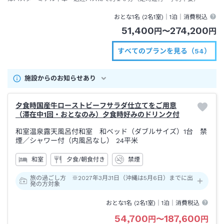
おとな1名 (
2
名1室)｜
1泊
｜消費税込
51,400
274,200
円
〜
円
すべてのプランを見る（54）
施設からのお知らせあり
夕食時国産牛ローストビーフサラダ仕立てをご用意
（滞在中1回・おとなのみ）夕食時好みのドリンク付
和室温泉露天風呂付和室 和ベッド（ダブルサイズ）1台 禁
煙
／シャワー付（内風呂なし）
24平米
和室
夕食/朝食付き
禁煙
旅の過ごし方 ※2027年3月31日（沖縄は5月6日）までに出
発の方対象
おとな1名 (
2
名1室)｜
1泊
｜消費税込
54,700
187,600
円
〜
円