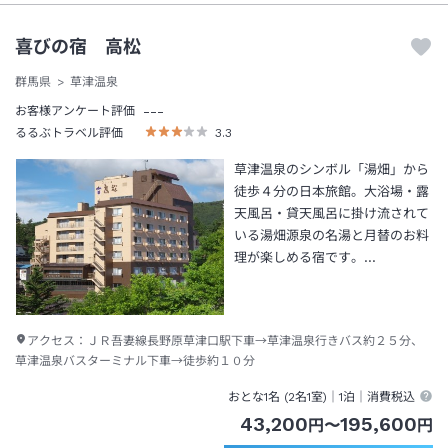
喜びの宿 高松
群馬県
草津温泉
---
お客様アンケート評価
るるぶトラベル評価
3.3
草津温泉のシンボル「湯畑」から
徒歩４分の日本旅館。大浴場・露
天風呂・貸天風呂に掛け流されて
いる湯畑源泉の名湯と月替のお料
理が楽しめる宿です。…
アクセス：
ＪＲ吾妻線長野原草津口駅下車→草津温泉行きバス約２５分、
草津温泉バスターミナル下車→徒歩約１０分
おとな1名 (
2
名1室)｜
1泊
｜消費税込
43,200
195,600
円
〜
円