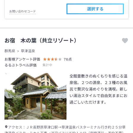
選択する
お問い合わせコード
お宿 木の葉（共立リゾート）
群馬県
草津温泉
お客様アンケート評価
78
点
るるぶトラベル評価
集計中
全館畳敷きのぬくもりを感じる温
泉宿。２つの源泉、２３種のお風
呂で贅沢な湯めぐりを満喫。新し
い湯治スタイルで自由気ままにお
過ごしいただけます。
アクセス：
ＪＲ長野原草津口駅→草津温泉バスターミナル行き約２５分草