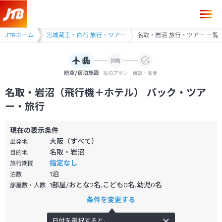
 旅行・ツアー
JTBホーム
宮城蔵王・白石 旅行・ツアー
名取・岩沼 旅行・ツアー 一覧
航空/宿泊施設
宿泊プラン
確認・変更
名取・岩沼（飛行機＋ホテル） パック・ツア
ー・旅行
現在の表示条件
大阪（すべて）
出発地
名取・岩沼
目的地
指定なし
旅行期間
1
泊
泊数
1部屋/おとな2名,こども0名,幼児0名
部屋数・人数
条件を変更する
日付を選択すると、