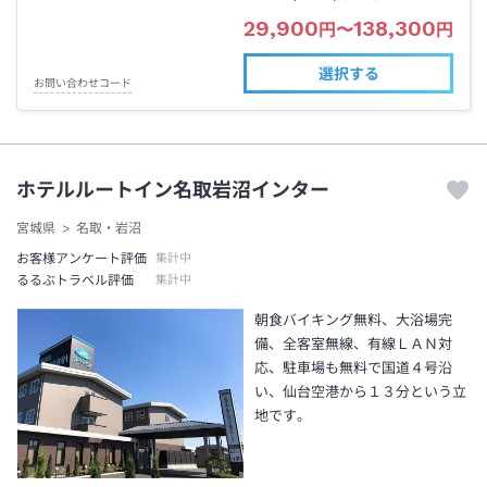
29,900
138,300
円
〜
円
選択する
お問い合わせコード
ホテルルートイン名取岩沼インター
宮城県
名取・岩沼
お客様アンケート評価
集計中
るるぶトラベル評価
集計中
朝食バイキング無料、大浴場完
備、全客室無線、有線ＬＡＮ対
応、駐車場も無料で国道４号沿
い、仙台空港から１３分という立
地です。