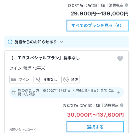
おとな1名 (
2
名1室)｜
1泊
｜消費税込
29,900
139,000
円
〜
円
すべてのプランを見る（6）
施設からのお知らせあり
【ＪＴＢスペシャルプラン】食事なし
ツイン 禁煙
12平米
ツイン
食事なし
禁煙
旅の過ごし方 ※2027年3月31日（沖縄は5月6日）までに出
発の方対象
おとな1名 (
2
名1室)｜
1泊
｜消費税込
30,000
137,600
円
〜
円
選択する
お問い合わせコード