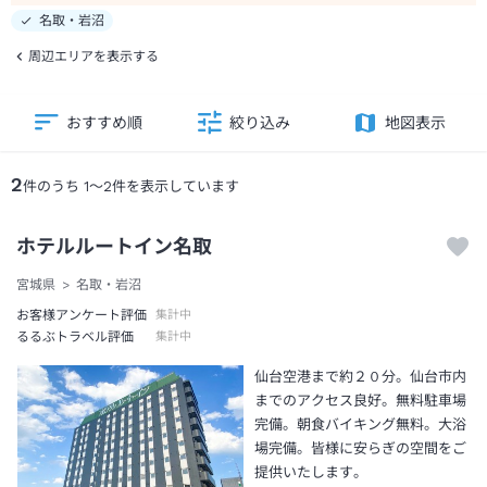
名取・岩沼
周辺エリアを表示する
おすすめ順
絞り込み
地図表示
2
件のうち
1
～
2
件を表示しています
ホテルルートイン名取
宮城県
名取・岩沼
お客様アンケート評価
集計中
るるぶトラベル評価
集計中
仙台空港まで約２０分。仙台市内
までのアクセス良好。無料駐車場
完備。朝食バイキング無料。大浴
場完備。皆様に安らぎの空間をご
提供いたします。