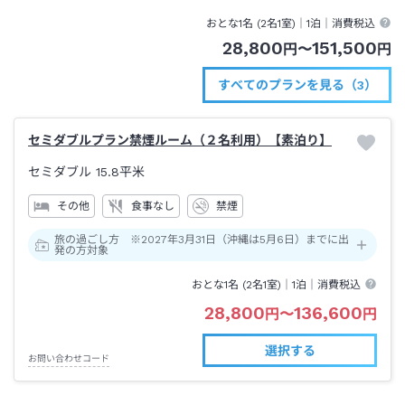
おとな1名 (
2
名1室)｜
1泊
｜消費税込
28,800
151,500
円
〜
円
すべてのプランを見る（3）
セミダブルプラン禁煙ルーム（２名利用）【素泊り】
セミダブル
15.8平米
その他
食事なし
禁煙
旅の過ごし方 ※2027年3月31日（沖縄は5月6日）までに出
発の方対象
おとな1名 (
2
名1室)｜
1泊
｜消費税込
28,800
136,600
円
〜
円
選択する
お問い合わせコード