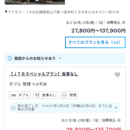
アクセス：
ＪＲ仙石線陸前山下駅→徒歩約１９分またはタクシー約５分
おとな1名 (
2
名1室)｜
1泊
｜消費税込
27,800
137,900
円
〜
円
すべてのプランを見る（40）
施設からのお知らせあり
【ＪＴＢスペシャルプラン】食事なし
ダブル 禁煙
11.8平米
ダブル
食事なし
禁煙
旅の過ごし方 ※2027年3月31日（沖縄は5月6日）までに出
発の方対象
おとな1名 (
2
名1室)｜
1泊
｜消費税込
28,800
135,700
円
〜
円