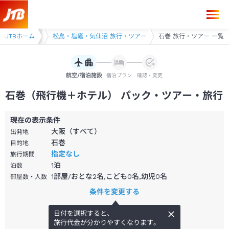
県 旅行・ツアー
JTBホーム
松島・塩竈・気仙沼 旅行・ツアー
石巻 旅行・ツアー 一覧
航空/宿泊施設
宿泊プラン
確認・変更
石巻（飛行機＋ホテル） パック・ツアー・旅行
現在の表示条件
大阪（すべて）
出発地
石巻
目的地
指定なし
旅行期間
1
泊
泊数
1部屋/おとな2名,こども0名,幼児0名
部屋数・人数
条件を変更する
日付を選択すると、
旅行代金が分かりやすくなります。