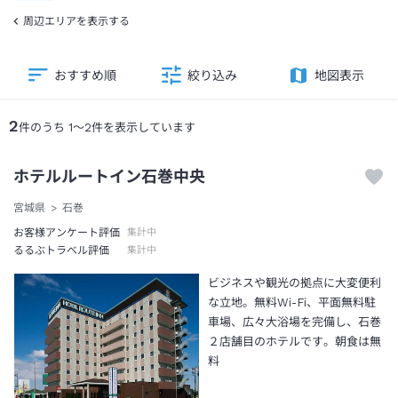
周辺エリアを表示する
おすすめ順
絞り込み
地図表示
2
件のうち
1
～
2
件を表示しています
ホテルルートイン石巻中央
宮城県
石巻
お客様アンケート評価
集計中
るるぶトラベル評価
集計中
ビジネスや観光の拠点に大変便利
な立地。無料Wi-Fi、平面無料駐
車場、広々大浴場を完備し、石巻
２店舗目のホテルです。朝食は無
料