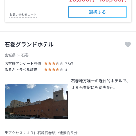
選択する
お問い合わせコード
石巻グランドホテル
宮城県
石巻
お客様アンケート評価
78
点
るるぶトラベル評価
4
石巻地方唯一の近代的ホテルで、
ＪＲ石巻駅にも徒歩5分。
アクセス：
ＪＲ仙石線石巻駅→徒歩約５分