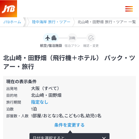
県 旅行・ツアー
JTBホーム
陸中海岸 旅行・ツアー
北山崎・田野畑 旅行・ツアー 一覧
航空/宿泊施設
宿泊プラン
確認・変更
北山崎・田野畑（飛行機＋ホテル） パック・ツ
アー・旅行
現在の表示条件
大阪（すべて）
出発地
北山崎・田野畑
目的地
指定なし
旅行期間
1
泊
泊数
1部屋/おとな2名,こども0名,幼児0名
部屋数・人数
条件を変更する
日付を選択すると、