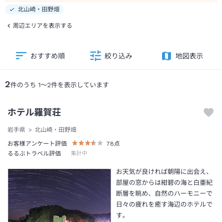
北山崎・田野畑
周辺エリアを表示する
おすすめ順
絞り込み
地図表示
2
件のうち
1
～
2
件を表示しています
ホテル羅賀荘
岩手県
北山崎・田野畑
お客様アンケート評価
78
点
るるぶトラベル評価
集計中
お天気が良ければ朝陽に出会え、
部屋の窓からは紺碧の海と白亜紀
断層を眺め、自然のハーモニーで
日々の疲れを癒す海辺のホテルで
す。