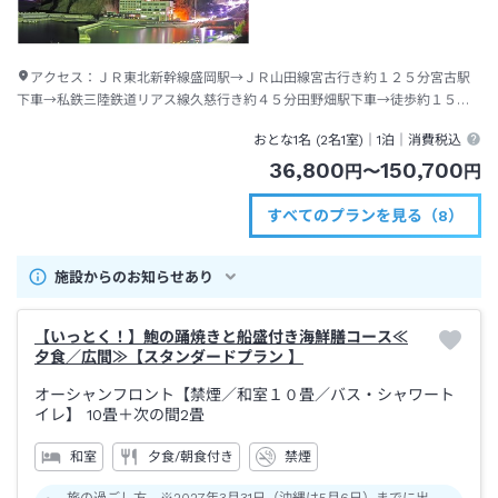
アクセス：
ＪＲ東北新幹線盛岡駅→ＪＲ山田線宮古行き約１２５分宮古駅
下車→私鉄三陸鉄道リアス線久慈行き約４５分田野畑駅下車→徒歩約１５分
またはタクシー約３分
おとな1名 (
2
名1室)｜
1泊
｜消費税込
36,800
150,700
円
〜
円
すべてのプランを見る（8）
施設からのお知らせあり
【いっとく！】鮑の踊焼きと船盛付き海鮮膳コース≪
夕食／広間≫【スタンダードプラン 】
オーシャンフロント【禁煙／和室１０畳／バス・シャワート
イレ】
10畳＋次の間2畳
和室
夕食/朝食付き
禁煙