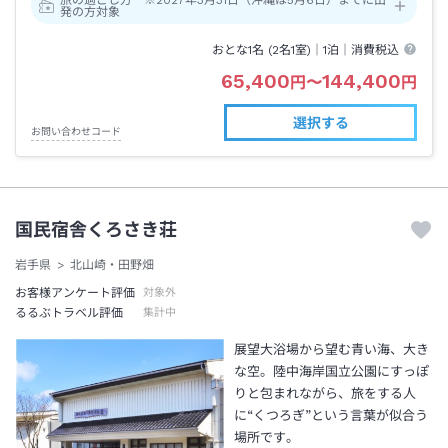
旅の過ごし方 ※2027年3月31日（沖縄は5月6日）までに出
発の方対象
おとな1名 (
2
名1室)｜
1泊
｜消費税込
65,400
144,400
円
〜
円
選択する
お問い合わせコード
国民宿舎くろさき荘
岩手県
北山崎・田野畑
お客様アンケート評価
対象外
るるぶトラベル評価
集計中
展望大浴場から望む青い海、大き
な空。陸中海岸国立公園にすっぽ
りと包まれながら、旅をする人
に“くつろぎ”という言葉が似合う
場所です。