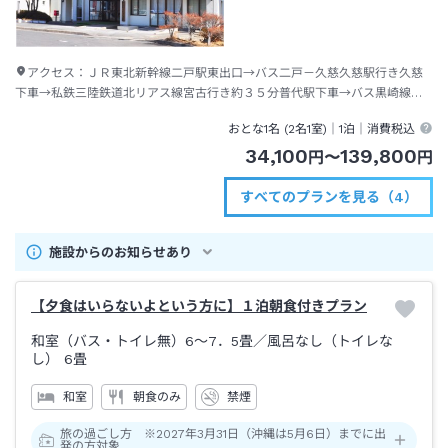
アクセス：
ＪＲ東北新幹線二戸駅東出口→バス二戸－久慈久慈駅行き久慈
下車→私鉄三陸鉄道北リアス線宮古行き約３５分普代駅下車→バス黒崎線黒
崎行き約１５分くろさき荘前下車→タクシー約１０分
おとな1名 (
2
名1室)｜
1泊
｜消費税込
34,100
139,800
円
〜
円
すべてのプランを見る（4）
施設からのお知らせあり
【夕食はいらないよという方に】１泊朝食付きプラン
和室（バス・トイレ無）6～7．5畳
／風呂なし（トイレな
し）
6畳
和室
朝食のみ
禁煙
旅の過ごし方 ※2027年3月31日（沖縄は5月6日）までに出
発の方対象