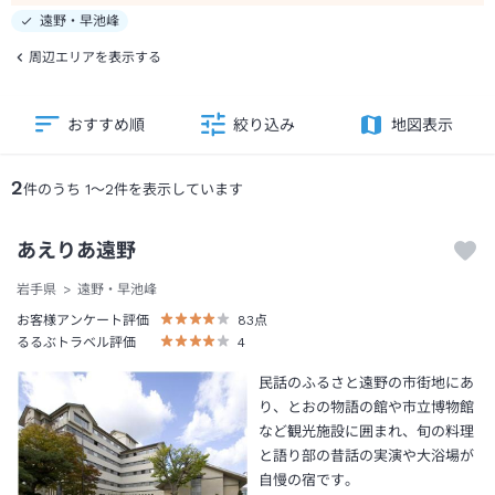
遠野・早池峰
周辺エリアを表示する
おすすめ順
絞り込み
地図表示
2
件のうち
1
～
2
件を表示しています
あえりあ遠野
岩手県
遠野・早池峰
お客様アンケート評価
83
点
るるぶトラベル評価
4
民話のふるさと遠野の市街地にあ
り、とおの物語の館や市立博物館
など観光施設に囲まれ、旬の料理
と語り部の昔話の実演や大浴場が
自慢の宿です。