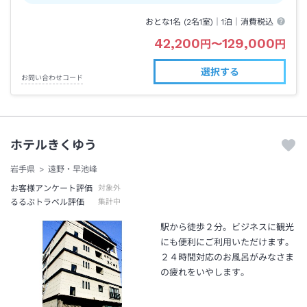
おとな1名 (
2
名1室)｜
1泊
｜消費税込
42,200
129,000
円
〜
円
選択する
お問い合わせコード
ホテルきくゆう
岩手県
遠野・早池峰
お客様アンケート評価
対象外
るるぶトラベル評価
集計中
駅から徒歩２分。ビジネスに観光
にも便利にご利用いただけます。
２４時間対応のお風呂がみなさま
の疲れをいやします。