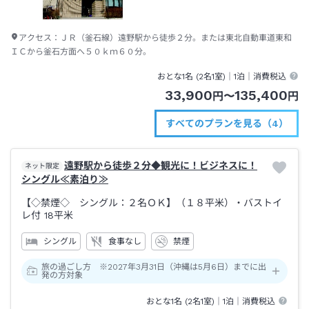
アクセス：
ＪＲ（釜石線）遠野駅から徒歩２分。または東北自動車道東和
ＩＣから釜石方面へ５０ｋｍ６０分。
おとな1名 (
2
名1室)｜
1泊
｜消費税込
33,900
135,400
円
〜
円
すべてのプランを見る（4）
遠野駅から徒歩２分◆観光に！ビジネスに！
ネット限定
シングル≪素泊り≫
【◇禁煙◇ シングル：２名ＯＫ】（１８平米）・バストイ
レ付
18平米
シングル
食事なし
禁煙
旅の過ごし方 ※2027年3月31日（沖縄は5月6日）までに出
発の方対象
おとな1名 (
2
名1室)｜
1泊
｜消費税込