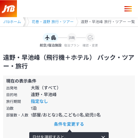
県 旅行・ツアー
JTBホーム
花巻・遠野 旅行・ツアー
遠野・早池峰 旅行・ツアー 一覧
航空/宿泊施設
宿泊プラン
確認・変更
遠野・早池峰（飛行機＋ホテル） パック・ツア
ー・旅行
現在の表示条件
大阪（すべて）
出発地
遠野・早池峰
目的地
指定なし
旅行期間
1
泊
泊数
1部屋/おとな2名,こども0名,幼児0名
部屋数・人数
条件を変更する
日付を選択すると、