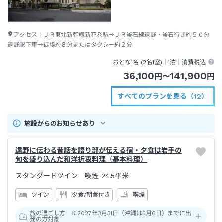
アクセス：
ＪＲ東北新幹線新花巻駅→ＪＲ釜石線遠野・釜石行き約５０分
遠野駅下車→徒歩約８分またはタクシー約２分
おとな1名 (
2
名1室)｜
1泊
｜消費税込
36,100
141,900
円
〜
円
すべてのプランを見る（12）
施設からのお知らせあり
遠野に伝わる昔話を語り部が伝える宿・夕食は岩手の
旬を盛り込んだ和洋折衷料理（基本料理）
スタンダードツイン 喫煙
24.5平米
ツイン
夕食/朝食付き
喫煙
旅の過ごし方 ※2027年3月31日（沖縄は5月6日）までに出
発の方対象