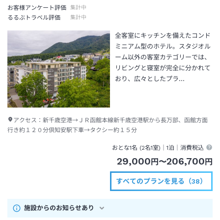
お客様アンケート評価
集計中
るるぶトラベル評価
集計中
全客室にキッチンを備えたコンド
ミニアム型のホテル。スタジオル
ーム以外の客室カテゴリーでは、
リビングと寝室が完全に分かれて
おり、広々としたプラ…
アクセス：
新千歳空港→ＪＲ函館本線新千歳空港駅から長万部、函館方面
行き約１２０分倶知安駅下車→タクシー約１５分
おとな1名 (
2
名1室)｜
1泊
｜消費税込
29,000
206,700
円
〜
円
すべてのプランを見る（38）
施設からのお知らせあり