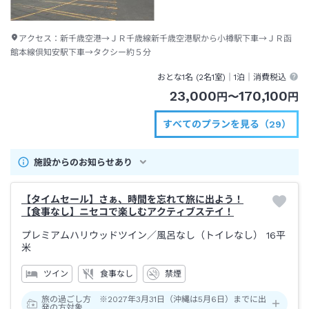
アクセス：
新千歳空港→ＪＲ千歳線新千歳空港駅から小樽駅下車→ＪＲ函
館本線倶知安駅下車→タクシー約５分
おとな1名 (
2
名1室)｜
1泊
｜消費税込
23,000
170,100
円
〜
円
すべてのプランを見る（29）
施設からのお知らせあり
【タイムセール】さぁ、時間を忘れて旅に出よう！
【食事なし】ニセコで楽しむアクティブステイ！
プレミアムハリウッドツイン
／風呂なし（トイレなし）
16平
米
ツイン
食事なし
禁煙
旅の過ごし方 ※2027年3月31日（沖縄は5月6日）までに出
発の方対象