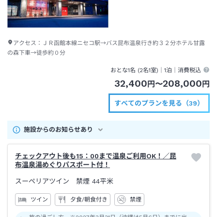
アクセス：
ＪＲ函館本線ニセコ駅→バス昆布温泉行き約３２分ホテル甘露
の森下車→徒歩約０分
おとな1名 (
2
名1室)｜
1泊
｜消費税込
32,400
208,000
円
〜
円
すべてのプランを見る（39）
施設からのお知らせあり
チェックアウト後も15：00まで温泉ご利用OK！／昆
布温泉湯めぐりパスポート付！
スーペリアツイン 禁煙
44平米
ツイン
夕食/朝食付き
禁煙