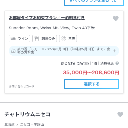
すべてのプランを見る（1）
お部屋タイプお約束プラン／一泊朝食付き
Superior Room, Weiss Mt. View, Twin
43平米
ツイン
朝食のみ
禁煙
旅の過ごし方 ※2027年3月31日（沖縄は5月6日）までに出
発の方対象
おとな1名 (
2
名1室)｜
1泊
｜消費税込
35,000
208,600
円
〜
円
選択する
お問い合わせコード
チャトリウムニセコ
北海道
ニセコ・羊蹄山