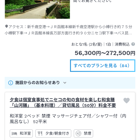
間でお寛ぎください。
アクセス：
新千歳空港→ＪＲ函館本線新千歳空港駅から小樽行き約７５分
小樽駅下車→ＪＲ函館本線長万部方面行き約９０分ニセコ駅下車→バス昆布
温泉行き約３３分昆布温泉下車→徒歩約２分
おとな1名 (
2
名1室)｜
1泊
｜消費税込
56,300
272,500
円
〜
円
すべてのプランを見る（84）
施設からのお知らせあり
夕食は個室食事処でニセコの旬の食材を楽しむ和食膳
「山河膳」（基本料理）／貸切風呂（50分）料金不要
和洋室 2ベッド 禁煙 マッサージチェア付
／シャワー付（内
風呂なし）
52平米
和洋室
夕食/朝食付き
禁煙