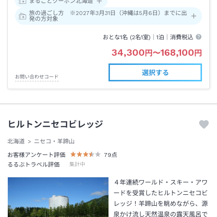
まるごとクーポン北海道
旅の過ごし方 ※2027年3月31日（沖縄は5月6日）までに出
発の方対象
おとな1名 (
2
名1室)｜
1泊
｜消費税込
34,300
168,100
円
〜
円
選択する
お問い合わせコード
ヒルトンニセコビレッジ
北海道
ニセコ・羊蹄山
お客様アンケート評価
79
点
るるぶトラベル評価
集計中
４年連続ワールド・スキー・アワ
ードを受賞したヒルトンニセコビ
レッジ！羊蹄山を眺めながら、源
泉かけ流し天然温泉の露天風呂で