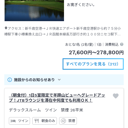
お寛ぎください。
アクセス：
新千歳空港→ＪＲ快速エアポート新千歳空港駅から約７５分小
樽駅下車小樽乗換え出口→ＪＲ函館本線長万部行き約１００分ニセコ駅下車
→タクシー約１０分
おとな1名 (
2
名1室)｜
1泊
｜消費税込
27,600
278,800
円
〜
円
すべてのプランを見る（212）
施設からのお知らせあり
（朝食付）1日5室限定で羊蹄山ビューへグレードアッ
プ！JTBラウンジを滞在中何度でも利用ＯＫ！
デラックスルーム ツイン 禁煙
26平米
ツイン
朝食のみ
禁煙