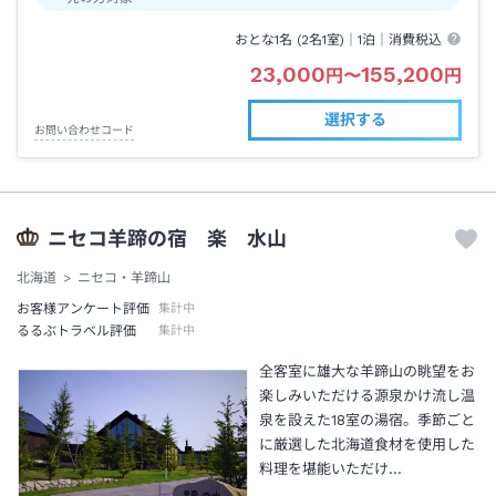
おとな1名 (
2
名1室)｜
1泊
｜消費税込
23,000
155,200
円
〜
円
選択する
お問い合わせコード
ニセコ羊蹄の宿 楽 水山
北海道
ニセコ・羊蹄山
お客様アンケート評価
集計中
るるぶトラベル評価
集計中
全客室に雄大な羊蹄山の眺望をお
楽しみいただける源泉かけ流し温
泉を設えた18室の湯宿。季節ごと
に厳選した北海道食材を使用した
料理を堪能いただけ…