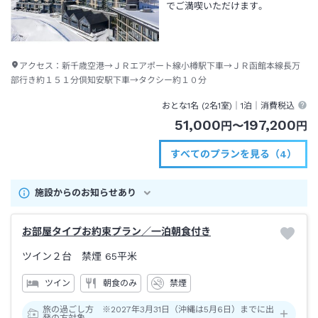
でご満喫いただけます。
アクセス：
新千歳空港→ＪＲエアポート線小樽駅下車→ＪＲ函館本線長万
部行き約１５１分倶知安駅下車→タクシー約１０分
おとな1名 (
2
名1室)｜
1泊
｜消費税込
51,000
197,200
円
〜
円
すべてのプランを見る（4）
施設からのお知らせあり
お部屋タイプお約束プラン／一泊朝食付き
ツイン２台 禁煙
65平米
ツイン
朝食のみ
禁煙
旅の過ごし方 ※2027年3月31日（沖縄は5月6日）までに出
発の方対象