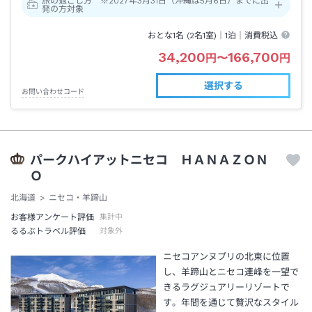
旅の過ごし方 ※2027年3月31日（沖縄は5月6日）までに出
発の方対象
おとな1名 (
2
名1室)｜
1泊
｜消費税込
34,200
166,700
円
〜
円
選択する
お問い合わせコード
パークハイアットニセコ ＨＡＮＡＺＯＮ
Ｏ
北海道
ニセコ・羊蹄山
お客様アンケート評価
集計中
るるぶトラベル評価
対象外
ニセコアンヌプリの北東に位置
し、羊蹄山とニセコ連峰を一望で
きるラグジュアリーリゾートで
す。年間を通じて贅沢なスタイル