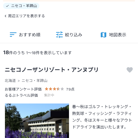
ニセコ・羊蹄山
周辺エリアを表示する
おすすめ順
絞り込み
地図表示
18
件のうち
1
～
18
件を表示しています
ニセコノーザンリゾート・アンヌプリ
北海道
ニセコ・羊蹄山
お客様アンケート評価
79
点
るるぶトラベル評価
集計中
春～秋はゴルフ・トレッキング・
熱気球・フィッシング・ラフティ
ング、冬はスキーと様々なアウト
ドアライフを演出いたします。