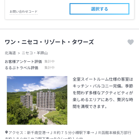
選択する
お問い合わせコード
ワン・ニセコ・リゾート・タワーズ
北海道
ニセコ・羊蹄山
お客様アンケート評価
集計中
るるぶトラベル評価
集計中
全室スイートルーム仕様の客室は
キッチン・バルコニー完備。季節
を問わず多様なアクティビティが
楽しめるエリアにあり、贅沢な時
間を満喫できます。
アクセス：
新千歳空港→ＪＲ約７５分小樽駅下車→ＪＲ函館本線長万部行
き約１８０分ニセコ駅下車→タクシー約１０分