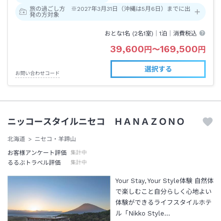
旅の過ごし方 ※2027年3月31日（沖縄は5月6日）までに出
発の方対象
おとな1名 (
2
名1室)｜
1泊
｜消費税込
39,600
169,500
円
〜
円
選択する
お問い合わせコード
ニッコースタイルニセコ ＨＡＮＡＺＯＮＯ
北海道
ニセコ・羊蹄山
お客様アンケート評価
集計中
るるぶトラベル評価
集計中
Your Stay, Your Style体験 自然体
で楽しむこと自分らしく心地よい
体験ができるライフスタイルホテ
ル「Nikko Style…