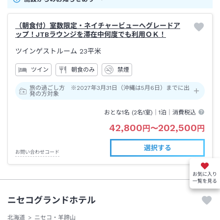
（朝食付）室数限定・ネイチャービューへグレードア
ップ！JTBラウンジを滞在中何度でも利用ＯＫ！
ツインゲストルーム
23平米
ツイン
朝食のみ
禁煙
旅の過ごし方 ※2027年3月31日（沖縄は5月6日）までに出
発の方対象
おとな1名 (
2
名1室)｜
1泊
｜消費税込
42,800
202,500
円
〜
円
選択する
お問い合わせコード
お気に入り
一覧を見る
ニセコグランドホテル
北海道
ニセコ・羊蹄山