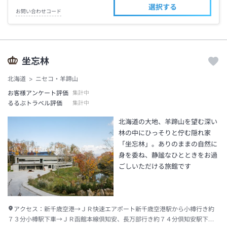
選択する
お問い合わせコード
坐忘林
北海道
ニセコ・羊蹄山
お客様アンケート評価
集計中
るるぶトラベル評価
集計中
北海道の大地、羊蹄山を望む深い
林の中にひっそりと佇む隠れ家
「坐忘林」。ありのままの自然に
身を委ね、静謐なひとときをお過
ごしいただける旅館です
アクセス：
新千歳空港→ＪＲ快速エアポート新千歳空港駅から小樽行き約
７３分小樽駅下車→ＪＲ函館本線倶知安、長万部行き約７４分倶知安駅下車