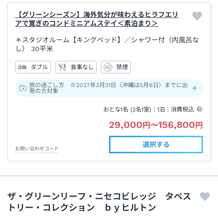
【グリーンシーズン】海外気分が味わえるヒラフエリ
アで寛ぎのコンドミニアムステイ＜素泊まり＞
＊スタジオルーム【キングベッド】
／シャワー付（内風呂な
し）
30平米
ダブル
食事なし
禁煙
旅の過ごし方 ※2027年3月31日（沖縄は5月6日）までに出
発の方対象
おとな1名 (
2
名1室)｜
1泊
｜消費税込
29,000
156,800
円
〜
円
選択する
お問い合わせコード
ザ・グリーンリーフ・ニセコビレッジ タペス
トリー・コレクション ｂｙヒルトン