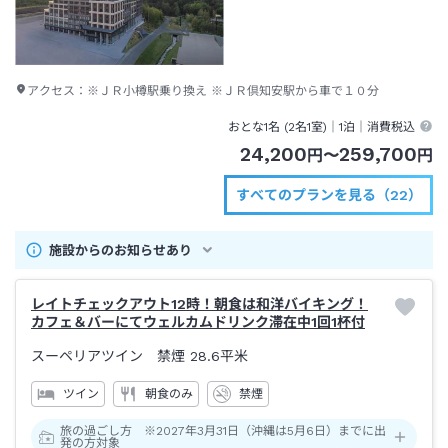
アクセス：
※ＪＲ小樽駅乗り換え ※ＪＲ倶知安駅から車で１０分
おとな1名 (
2
名1室)｜
1泊
｜消費税込
24,200
259,700
円
〜
円
すべてのプランを見る（22）
施設からのお知らせあり
レイトチェックアウト12時！朝食は和洋バイキング！
カフェ＆バーにてウェルカムドリンク滞在中1回1杯付
スーペリアツイン 禁煙
28.6平米
ツイン
朝食のみ
禁煙
旅の過ごし方 ※2027年3月31日（沖縄は5月6日）までに出
発の方対象