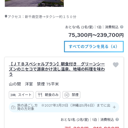
アクセス：
新千歳空港→タクシー約１５０分
おとな1名 (
2
名1室)｜
1泊
｜消費税込
75,300
239,700
円
〜
円
すべてのプランを見る（4）
【ＪＴＢスペシャルプラン】朝食付き グリーンシー
ズンのニセコで源泉かけ流し温泉、地場の料理を味わ
う
山の間 洋室 禁煙
75平米
スイート
朝食のみ
禁煙
旅の過ごし方 ※2027年3月31日（沖縄は5月6日）までに出
発の方対象
おとな1名 (
2
名1室)｜
1泊
｜消費税込