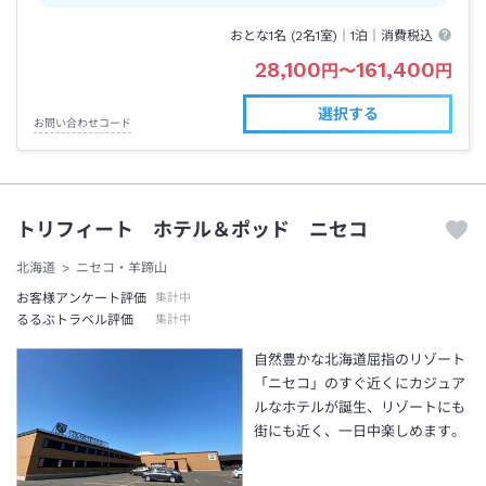
おとな1名 (
2
名1室)｜
1泊
｜消費税込
28,100
161,400
円
〜
円
選択する
お問い合わせコード
トリフィート ホテル＆ポッド ニセコ
北海道
ニセコ・羊蹄山
お客様アンケート評価
集計中
るるぶトラベル評価
集計中
自然豊かな北海道屈指のリゾート
「ニセコ」のすぐ近くにカジュア
ルなホテルが誕生、リゾートにも
街にも近く、一日中楽しめます。