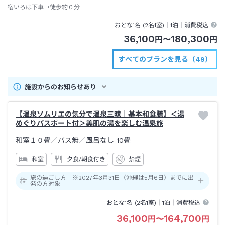
宿いろは下車→徒歩約０分
おとな1名 (
2
名1室)｜
1泊
｜消費税込
36,100
180,300
円
〜
円
すべてのプランを見る（49）
施設からのお知らせあり
【温泉ソムリエの気分で温泉三昧｜基本和食膳】＜湯
めぐりパスポート付＞美肌の湯を楽しむ温泉旅
和室１０畳／バス無
／風呂なし
10畳
和室
夕食/朝食付き
禁煙
旅の過ごし方 ※2027年3月31日（沖縄は5月6日）までに出
発の方対象
おとな1名 (
2
名1室)｜
1泊
｜消費税込
36,100
164,700
円
〜
円