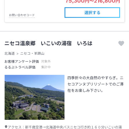
75,300
216,800
円
〜
円
選択する
お問い合わせコード
ニセコ温泉郷 いこいの湯宿 いろは
北海道
ニセコ・羊蹄山
お客様アンケート評価
対象外
るるぶトラベル評価
集計中
四季折々の大自然のやすらぎ。ニ
セコアンヌプリリゾートでのご滞
在をお楽しみ下さい。
アクセス：
新千歳空港→北海道中央バスニセコ行き約１６０分いこいの湯