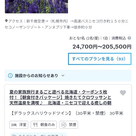
アクセス：
新千歳空港→（札幌市内）→高速バスニセコ行き約１５０分ニ
セコノーザンリゾート・アンヌプリ下車→徒歩約０分
おとな1名 (
2
名1室)｜
1泊
｜消費税込
24,700
205,500
円
〜
円
すべてのプランを見る（93）
施設からのお知らせあり
夏の家族旅行まるごと遊べる北海道・クーポン５枚
付！【朝食付きパッケージ】焼きたてクロワッサンと
天然温泉を満喫♪ 北海道・ニセコで迎える癒しの朝
【デラックスハリウッドツイン】〔30平米・禁煙〕
30平米
洋室
朝食のみ
禁煙