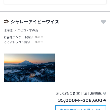
シャレーアイビーワイス
北海道
ニセコ・羊蹄山
お客様アンケート評価
集計中
るるぶトラベル評価
集計中
おとな1名 (
2
名1室)｜
1泊
｜消費税込
35,000
208,600
円
〜
円