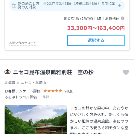
旅の過ごし方 ※2027年3月31日（沖縄は5月6日）までに出
発の方対象
おとな1名 (
2
名1室)｜
1泊
｜消費税込
33,300
163,400
円
〜
円
選択する
お問い合わせコード
ニセコ昆布温泉鶴雅別荘 杢の抄
北海道
ニセコ・羊蹄山
お客様アンケート評価
98
点
るるぶトラベル評価
集計中
ニセコの静かな森の中、たおやか
にやさしく包み込む、新しくも懐
かしい風情の温泉旅館。杢につつ
まれ、こころ安らぐ和モダンな空