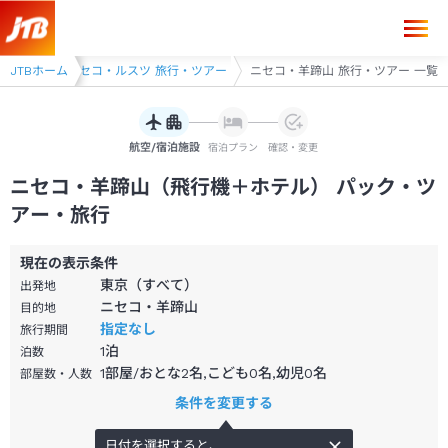
・ツアー
JTBホーム
ニセコ・ルスツ 旅行・ツアー
ニセコ・羊蹄山 旅行・ツアー 一覧
航空/宿泊施設
宿泊プラン
確認・変更
ニセコ・羊蹄山（飛行機＋ホテル） パック・ツ
アー・旅行
現在の表示条件
東京（すべて）
出発地
ニセコ・羊蹄山
目的地
指定なし
旅行期間
1
泊
泊数
1部屋/おとな2名,こども0名,幼児0名
部屋数・人数
条件を変更する
日付を選択すると、