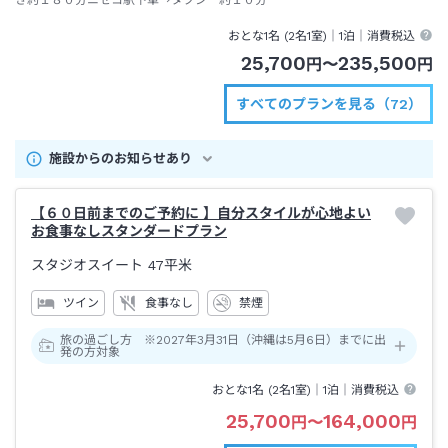
おとな1名 (
2
名1室)｜
1泊
｜消費税込
25,700
235,500
円
〜
円
すべてのプランを見る（72）
施設からのお知らせあり
【６０日前までのご予約に 】自分スタイルが心地よい
お食事なしスタンダードプラン
スタジオスイート
47平米
ツイン
食事なし
禁煙
旅の過ごし方 ※2027年3月31日（沖縄は5月6日）までに出
発の方対象
おとな1名 (
2
名1室)｜
1泊
｜消費税込
25,700
164,000
円
〜
円