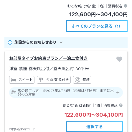
→坐忘林の無料送迎にてお迎えに上がります。(駅から坐忘林まで１５分)
おとな1名 (
2
名1室)｜
1泊
｜消費税込
122,600
304,100
円
〜
円
すべてのプランを見る（1）
施設からのお知らせあり
お部屋タイプお約束プラン／一泊二食付き
洋室 禁煙 露天風呂付
／露天風呂付
80平米
スイート
夕食/朝食付き
禁煙
旅の過ごし方 ※2027年3月31日（沖縄は5月6日）までに出
発の方対象
おとな1名 (
2
名1室)｜
1泊
｜消費税込
122,600
304,100
円
〜
円
選択する
お問い合わせコード