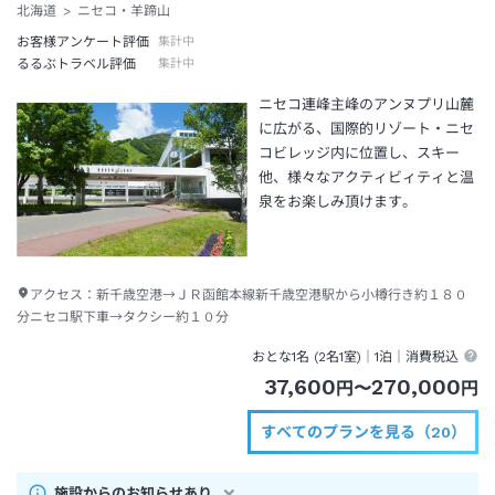
北海道
ニセコ・羊蹄山
お客様アンケート評価
集計中
るるぶトラベル評価
集計中
ニセコ連峰主峰のアンヌプリ山麓
に広がる、国際的リゾート・ニセ
コビレッジ内に位置し、スキー
他、様々なアクティビィティと温
泉をお楽しみ頂けます。
アクセス：
新千歳空港→ＪＲ函館本線新千歳空港駅から小樽行き約１８０
分ニセコ駅下車→タクシー約１０分
おとな1名 (
2
名1室)｜
1泊
｜消費税込
37,600
270,000
円
〜
円
すべてのプランを見る（20）
施設からのお知らせあり