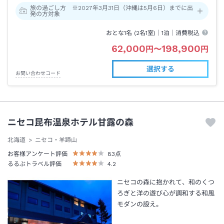
旅の過ごし方 ※2027年3月31日（沖縄は5月6日）までに出
発の方対象
おとな1名 (
2
名1室)｜
1泊
｜消費税込
62,000
198,900
円
〜
円
選択する
お問い合わせコード
ニセコ昆布温泉ホテル甘露の森
北海道
ニセコ・羊蹄山
お客様アンケート評価
83
点
るるぶトラベル評価
4.2
ニセコの森に抱かれて、和のくつ
ろぎと洋の遊び心が調和する和風
モダンの設え。