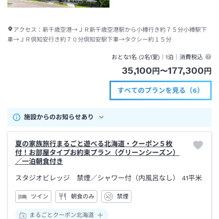
アクセス：
新千歳空港→ＪＲ新千歳空港駅から小樽行き約７５分小樽駅下
車→ＪＲ倶知安行き約７０分倶知安駅下車→タクシー約１５分
おとな1名 (
2
名1室)｜
1泊
｜消費税込
35,100
177,300
円
〜
円
すべてのプランを見る（6）
施設からのお知らせあり
夏の家族旅行まるごと遊べる北海道・クーポン５枚
付！お部屋タイプお約束プラン（グリーンシーズン）
／一泊朝食付き
スタジオビレッジ 禁煙
／シャワー付（内風呂なし）
41平米
ツイン
朝食のみ
禁煙
まるごとクーポン北海道