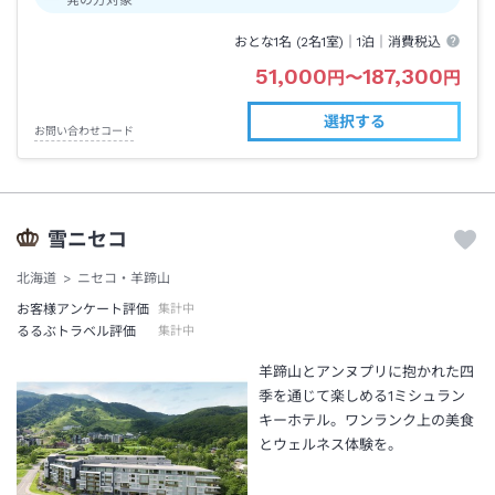
おとな1名 (
2
名1室)｜
1泊
｜消費税込
51,000
187,300
円
〜
円
選択する
お問い合わせコード
雪ニセコ
北海道
ニセコ・羊蹄山
お客様アンケート評価
集計中
るるぶトラベル評価
集計中
羊蹄山とアンヌプリに抱かれた四
季を通じて楽しめる1ミシュラン
キーホテル。ワンランク上の美食
とウェルネス体験を。