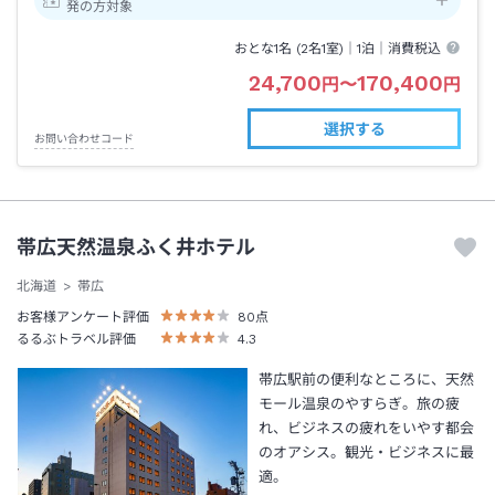
発の方対象
おとな1名 (
2
名1室)｜
1泊
｜消費税込
24,700
170,400
円
〜
円
選択する
お問い合わせコード
帯広天然温泉ふく井ホテル
北海道
帯広
お客様アンケート評価
80
点
るるぶトラベル評価
4.3
帯広駅前の便利なところに、天然
モール温泉のやすらぎ。旅の疲
れ、ビジネスの疲れをいやす都会
のオアシス。観光・ビジネスに最
適。