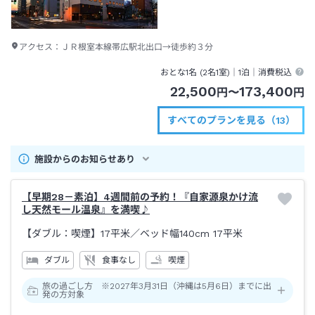
アクセス：
ＪＲ根室本線帯広駅北出口→徒歩約３分
おとな1名 (
2
名1室)｜
1泊
｜消費税込
22,500
173,400
円
〜
円
すべてのプランを見る（13）
施設からのお知らせあり
【早期28－素泊】4週間前の予約！『自家源泉かけ流
し天然モール温泉』を満喫♪
【ダブル：喫煙】17平米／ベッド幅140cm
17平米
ダブル
食事なし
喫煙
旅の過ごし方 ※2027年3月31日（沖縄は5月6日）までに出
発の方対象