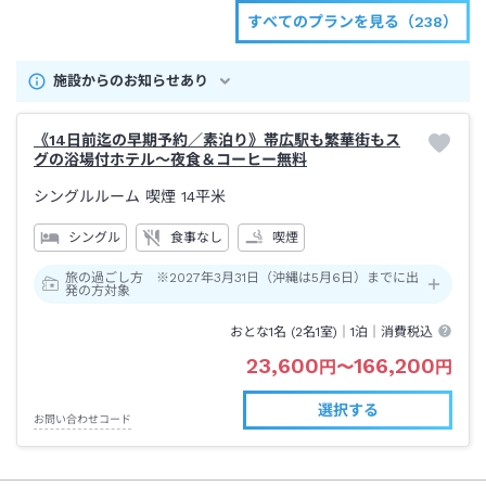
すべてのプランを見る（238）
施設からのお知らせあり
《14日前迄の早期予約／素泊り》帯広駅も繁華街もス
グの浴場付ホテル～夜食＆コーヒー無料
シングルルーム 喫煙
14平米
シングル
食事なし
喫煙
旅の過ごし方 ※2027年3月31日（沖縄は5月6日）までに出
発の方対象
おとな1名 (
2
名1室)｜
1泊
｜消費税込
23,600
166,200
円
〜
円
選択する
お問い合わせコード