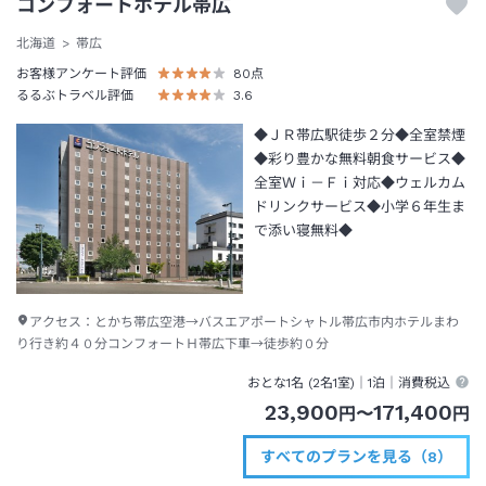
コンフォートホテル帯広
北海道
帯広
お客様アンケート評価
80
点
るるぶトラベル評価
3.6
◆ＪＲ帯広駅徒歩２分◆全室禁煙
◆彩り豊かな無料朝食サービス◆
全室Ｗｉ－Ｆｉ対応◆ウェルカム
ドリンクサービス◆小学６年生ま
で添い寝無料◆
アクセス：
とかち帯広空港→バスエアポートシャトル帯広市内ホテルまわ
り行き約４０分コンフォートＨ帯広下車→徒歩約０分
おとな1名 (
2
名1室)｜
1泊
｜消費税込
23,900
171,400
円
〜
円
すべてのプランを見る（8）