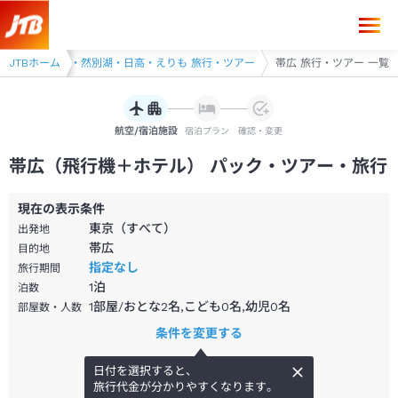
JTBホーム
帯広・十勝・然別湖・日高・えりも 旅行・ツアー
帯広 旅行・ツアー 一覧
航空/宿泊施設
宿泊プラン
確認・変更
帯広（飛行機＋ホテル） パック・ツアー・旅行
現在の表示条件
東京（すべて）
出発地
帯広
目的地
指定なし
旅行期間
1
泊
泊数
1部屋/おとな2名,こども0名,幼児0名
部屋数・人数
条件を変更する
日付を選択すると、
旅行代金が分かりやすくなります。