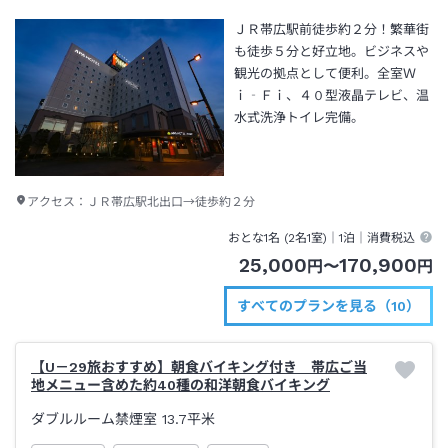
ＪＲ帯広駅前徒歩約２分！繁華街
も徒歩５分と好立地。ビジネスや
観光の拠点として便利。全室Ｗ
ｉ‐Ｆｉ、４０型液晶テレビ、温
水式洗浄トイレ完備。
アクセス：
ＪＲ帯広駅北出口→徒歩約２分
おとな1名 (
2
名1室)｜
1泊
｜消費税込
25,000
170,900
円
〜
円
すべてのプランを見る（10）
【U－29旅おすすめ】朝食バイキング付き 帯広ご当
地メニュー含めた約40種の和洋朝食バイキング
ダブルルーム禁煙室
13.7平米