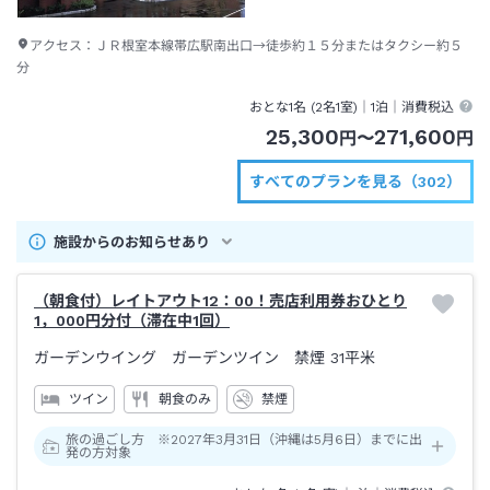
アクセス：
ＪＲ根室本線帯広駅南出口→徒歩約１５分またはタクシー約５
分
おとな1名 (
2
名1室)｜
1泊
｜消費税込
25,300
271,600
円
〜
円
すべてのプランを見る（302）
施設からのお知らせあり
（朝食付）レイトアウト12：00！売店利用券おひとり
1，000円分付（滞在中1回）
ガーデンウイング ガーデンツイン 禁煙
31平米
ツイン
朝食のみ
禁煙
旅の過ごし方 ※2027年3月31日（沖縄は5月6日）までに出
発の方対象