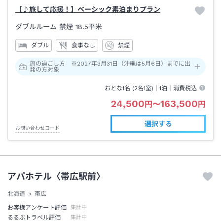
【♪旅して応援！】ベーシック素泊まりプラン
ダブルルーム 禁煙
18.5平米
ダブル
食事なし
禁煙
旅の過ごし方 ※2027年3月31日（沖縄は5月6日）までに出
発の方対象
おとな1名 (
2
名1室)｜
1泊
｜消費税込
24,500
163,500
円
〜
円
選択する
お問い合わせコード
アパホテル〈帯広駅前〉
北海道
帯広
お客様アンケート評価
集計中
るるぶトラベル評価
集計中