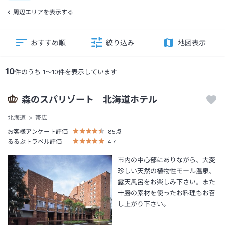
周辺エリアを表示する
おすすめ順
絞り込み
地図表示
10
件のうち
1
～
10
件を表示しています
森のスパリゾート 北海道ホテル
北海道
帯広
お客様アンケート評価
85
点
るるぶトラベル評価
4.7
市内の中心部にありながら、大変
珍しい天然の植物性モール温泉、
露天風呂をお楽しみ下さい。また
十勝の素材を使ったお料理もお召
し上がり下さい。