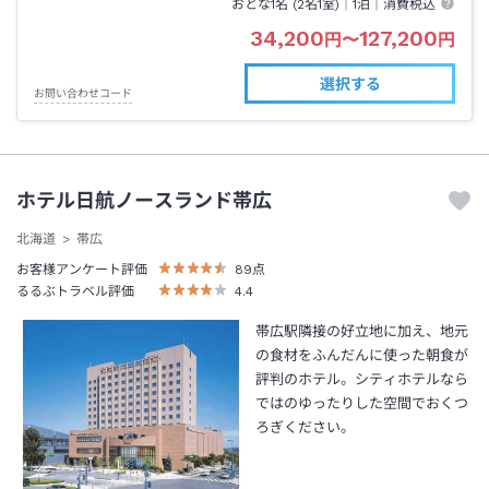
おとな1名 (
2
名1室)｜
1泊
｜消費税込
34,200
127,200
円
〜
円
選択する
お問い合わせコード
ホテル日航ノースランド帯広
北海道
帯広
お客様アンケート評価
89
点
るるぶトラベル評価
4.4
帯広駅隣接の好立地に加え、地元
の食材をふんだんに使った朝食が
評判のホテル。シティホテルなら
ではのゆったりした空間でおくつ
ろぎください。