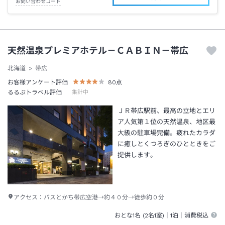
お問い合わせコード
天然温泉プレミアホテル－ＣＡＢＩＮ－帯広
北海道
帯広
お客様アンケート評価
80
点
るるぶトラベル評価
集計中
ＪＲ帯広駅前、最高の立地とエリ
ア人気第１位の天然温泉、地区最
大級の駐車場完備。疲れたカラダ
に癒しとくつろぎのひとときをご
提供します。
アクセス：
バスとかち帯広空港→約４０分→徒歩約０分
おとな1名 (
2
名1室)｜
1泊
｜消費税込