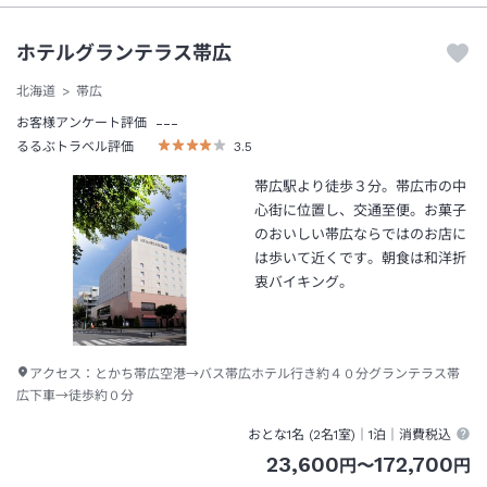
ホテルグランテラス帯広
北海道
帯広
---
お客様アンケート評価
るるぶトラベル評価
3.5
帯広駅より徒歩３分。帯広市の中
心街に位置し、交通至便。お菓子
のおいしい帯広ならではのお店に
は歩いて近くです。朝食は和洋折
衷バイキング。
アクセス：
とかち帯広空港→バス帯広ホテル行き約４０分グランテラス帯
広下車→徒歩約０分
おとな1名 (
2
名1室)｜
1泊
｜消費税込
23,600
172,700
円
〜
円