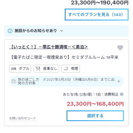
23,300
190,400
円
〜
円
すべてのプランを見る（140）
施設からのお知らせあり
【いっとく！】－帯広十勝満喫－＜素泊＞
【電子たばこ限定－喫煙臭あり】セミダブルルーム
14平米
ダブル
食事なし
喫煙
旅の過ごし方 ※2027年3月31日（沖縄は5月6日）までに出
発の方対象
おとな1名 (
2
名1室)｜
1泊
｜消費税込
23,300
168,400
円
〜
円
選択する
お問い合わせコード