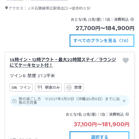
アクセス：
ＪＲ石勝線帯広駅南出口→徒歩約０分
おとな1名 (
2
名1室)｜
1泊
｜消費税込
27,700
184,900
円
〜
円
すべてのプランを見る（70）
14時イン・12時アウト・最大22時間ステイ／ラウンジ
にてケーキセット付！
ツインB 禁煙
27.2平米
ツイン
朝食のみ
禁煙
旅の過ごし方 ※2027年3月31日（沖縄は5月6日）までに出
発の方対象
おとな1名 (
2
名1室)｜
1泊
｜消費税込
37,100
181,900
円
〜
円
選択する