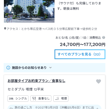
（サウナ付）も完備しておりま
す。朝食は無料
アクセス：
とかち帯広空港→バス約３５分帯広駅前下車→徒歩約２分
おとな1名 (
2
名1室)｜
1泊
｜消費税込
24,700
177,200
円
〜
円
すべてのプランを見る（32）
施設からのお知らせあり
お部屋タイプお約束プラン／食事なし
セミダブル 喫煙
12平米
シングル
食事なし
喫煙
旅の過ごし方 ※2027年3月31日（沖縄は5月6日）までに出