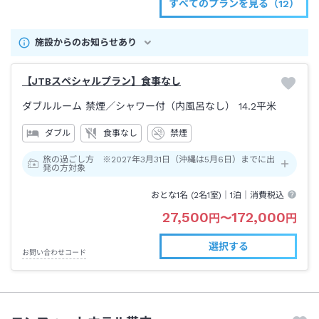
すべてのプランを見る（12）
施設からのお知らせあり
【JTBスペシャルプラン】食事なし
ダブルルーム 禁煙
／シャワー付（内風呂なし）
14.2平米
ダブル
食事なし
禁煙
旅の過ごし方 ※2027年3月31日（沖縄は5月6日）までに出
発の方対象
おとな1名 (
2
名1室)｜
1泊
｜消費税込
27,500
172,000
円
〜
円
選択する
お問い合わせコード