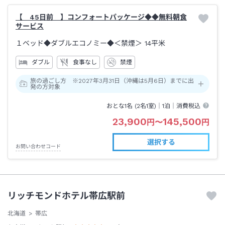
【 45日前 】コンフォートパッケージ◆◆無料朝食
サービス
１ベッド◆ダブルエコノミー◆＜禁煙＞
14平米
ダブル
食事なし
禁煙
旅の過ごし方 ※2027年3月31日（沖縄は5月6日）までに出
発の方対象
おとな1名 (
2
名1室)｜
1泊
｜消費税込
23,900
145,500
円
〜
円
選択する
お問い合わせコード
リッチモンドホテル帯広駅前
北海道
帯広