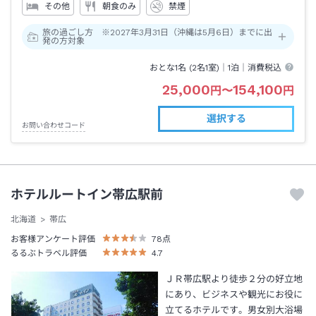
その他
朝食のみ
禁煙
旅の過ごし方 ※2027年3月31日（沖縄は5月6日）までに出
発の方対象
おとな1名 (
2
名1室)｜
1泊
｜消費税込
25,000
154,100
円
〜
円
選択する
お問い合わせコード
ホテルルートイン帯広駅前
北海道
帯広
お客様アンケート評価
78
点
るるぶトラベル評価
4.7
ＪＲ帯広駅より徒歩２分の好立地
にあり、ビジネスや観光にお役に
立てるホテルです。男女別大浴場