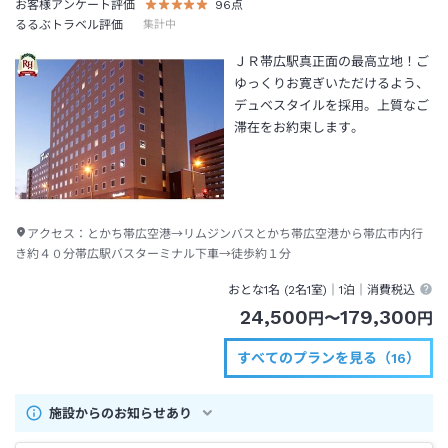
お客様アンケート評価
96
点
るるぶトラベル評価
集計中
ＪＲ帯広駅真正面の最高立地！ご
ゆっくりお寛ぎいただけるよう、
デュベスタイルを採用。上質なご
滞在をお約束します。
アクセス：
とかち帯広空港→リムジンバスとかち帯広空港から帯広市内行
き約４０分帯広駅バスターミナル下車→徒歩約１分
おとな1名 (
2
名1室)｜
1泊
｜消費税込
24,500
179,300
円
〜
円
すべてのプランを見る（16）
施設からのお知らせあり