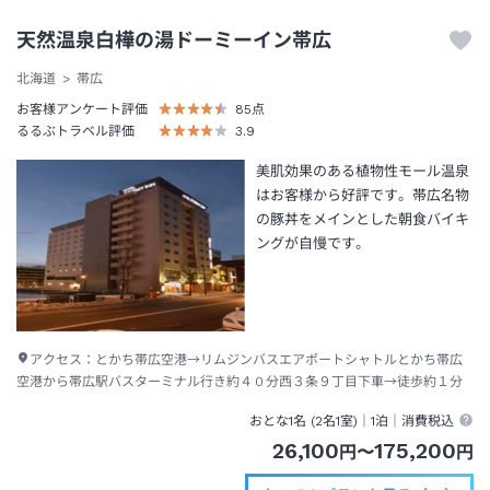
天然温泉白樺の湯ドーミーイン帯広
北海道
帯広
お客様アンケート評価
85
点
るるぶトラベル評価
3.9
美肌効果のある植物性モール温泉
はお客様から好評です。帯広名物
の豚丼をメインとした朝食バイキ
ングが自慢です。
アクセス：
とかち帯広空港→リムジンバスエアポートシャトルとかち帯広
空港から帯広駅バスターミナル行き約４０分西３条９丁目下車→徒歩約１分
おとな1名 (
2
名1室)｜
1泊
｜消費税込
26,100
175,200
円
〜
円