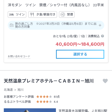
洋モダン ツイン 禁煙
／シャワー付（内風呂なし）
22平米
ツイン
夕食/朝食付き
禁煙
旅の過ごし方 ※2027年3月31日（沖縄は5月6日）までに出
発の方対象
おとな1名 (
2
名1室)｜
1泊
｜消費税込
40,600
184,600
円
〜
円
選択する
お問い合わせコード
天然温泉プレミアホテル－ＣＡＢＩＮ－旭川
北海道
旭川
お客様アンケート評価
81
点
るるぶトラベル評価
4.4
天然温泉大浴場完備。ＪＲ旭川駅