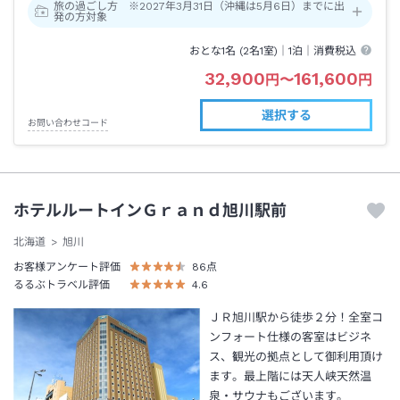
旅の過ごし方 ※2027年3月31日（沖縄は5月6日）までに出
発の方対象
おとな1名 (
2
名1室)｜
1泊
｜消費税込
32,900
161,600
円
〜
円
選択する
お問い合わせコード
ホテルルートインＧｒａｎｄ旭川駅前
北海道
旭川
お客様アンケート評価
86
点
るるぶトラベル評価
4.6
ＪＲ旭川駅から徒歩２分！全室コ
ンフォート仕様の客室はビジネ
ス、観光の拠点として御利用頂け
ます。最上階には天人峡天然温
泉・サウナもございます。