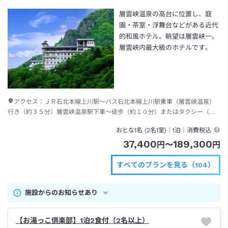
層雲峡温泉の高台に位置し、庭
園・茶室・浮舞台などがある近代
的和風ホテル。眺望は層雲峡一。
層雲峡内最大級のホテルです。
アクセス：
ＪＲ石北本線上川駅～バス石北本線上川駅乗車（層雲峡温泉）
行き（約３５分）層雲峡温泉駅下車～徒歩（約１０分）またはタクシー（約
３分）
おとな1名 (
2
名1室)｜
1泊
｜消費税込
37,400
189,300
円
〜
円
すべてのプランを見る（104）
施設からのお知らせあり
【お湯っこ倶楽部】1泊2食付（2名以上）