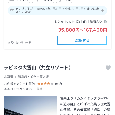
旅の過ごし方 ※2027年3月31日（沖縄は5月6日）までに出
発の方対象
おとな1名 (
2
名1室)｜
1泊
｜消費税込
35,800
167,400
円
〜
円
選択する
お問い合わせコード
ラビスタ大雪山（共立リゾート）
北海道
層雲峡・旭岳・天人峡
お客様アンケート評価
82
点
るるぶトラベル評価
集計中
古来より「カムイミンタラ－神々
の遊ぶ庭」と呼ばれた美しき大雪
山連峰。その最高峰「旭岳」の麓