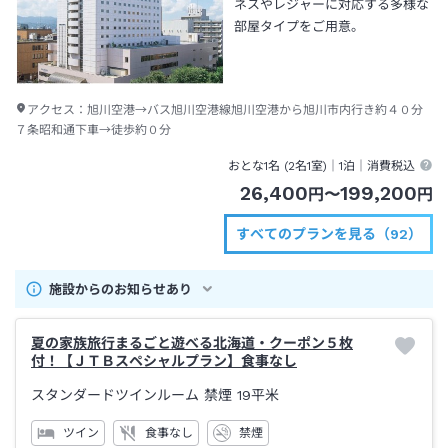
ネスやレジャーに対応する多様な
部屋タイプをご用意。
アクセス：
旭川空港→バス旭川空港線旭川空港から旭川市内行き約４０分
７条昭和通下車→徒歩約０分
おとな1名 (
2
名1室)｜
1泊
｜消費税込
26,400
199,200
円
〜
円
すべてのプランを見る（92）
施設からのお知らせあり
夏の家族旅行まるごと遊べる北海道・クーポン５枚
付！【ＪＴＢスペシャルプラン】食事なし
スタンダードツインルーム 禁煙
19平米
ツイン
食事なし
禁煙