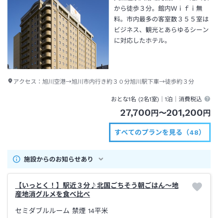
から徒歩３分。館内Ｗｉｆｉ無
料。市内最多の客室数３５５室は
ビジネス、観光とあらゆるシーン
に対応したホテル。
アクセス：
旭川空港→旭川市内行き約３０分旭川駅下車→徒歩約３分
おとな1名 (
2
名1室)｜
1泊
｜消費税込
27,700
201,200
円
〜
円
すべてのプランを見る（48）
施設からのお知らせあり
【いっとく！】駅近３分♪北国ごちそう朝ごはん～地
産地消グルメを食べ比べ
セミダブルルーム 禁煙
14平米