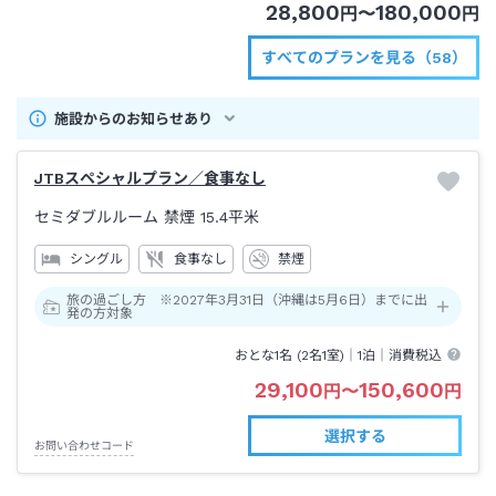
28,800
180,000
円
〜
円
すべてのプランを見る（58）
施設からのお知らせあり
JTBスペシャルプラン／食事なし
セミダブルルーム 禁煙
15.4平米
シングル
食事なし
禁煙
旅の過ごし方 ※2027年3月31日（沖縄は5月6日）までに出
発の方対象
おとな1名 (
2
名1室)｜
1泊
｜消費税込
29,100
150,600
円
〜
円
選択する
お問い合わせコード