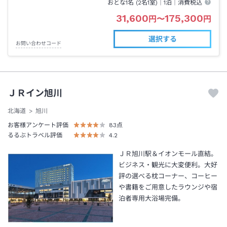
おとな1名 (
2
名1室)｜
1泊
｜消費税込
31,600
175,300
円
〜
円
選択する
お問い合わせコード
ＪＲイン旭川
北海道
旭川
お客様アンケート評価
83
点
るるぶトラベル評価
4.2
ＪＲ旭川駅＆イオンモール直結。
ビジネス・観光に大変便利。大好
評の選べる枕コーナー、コーヒー
や書籍をご用意したラウンジや宿
泊者専用大浴場完備。