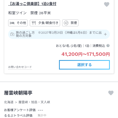
【お湯っこ倶楽部】1泊2食付
和室ツイン 禁煙
28平米
その他
夕食/朝食付き
禁煙
旅の過ごし方 ※2027年3月31日（沖縄は5月6日）までに出
発の方対象
おとな1名 (
2
名1室)｜
1泊
｜消費税込
41,200
171,500
円
〜
円
選択する
お問い合わせコード
層雲峡朝陽亭
北海道
層雲峡・旭岳・天人峡
---
お客様アンケート評価
るるぶトラベル評価
集計中