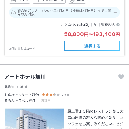
ツイン
夕食/朝食付き
禁煙
旅の過ごし方 ※2027年3月31日（沖縄は5月6日）までに出
発の方対象
おとな1名 (
2
名1室)｜
1泊
｜消費税込
58,800
193,400
円
〜
円
選択する
お問い合わせコード
アートホテル旭川
北海道
旭川
お客様アンケート評価
79
点
るるぶトラベル評価
集計中
最上階１５階のレストランから大
雪山連峰の雄大な眺めと朝食ビュ
ッフェをお楽しみください。ビジ