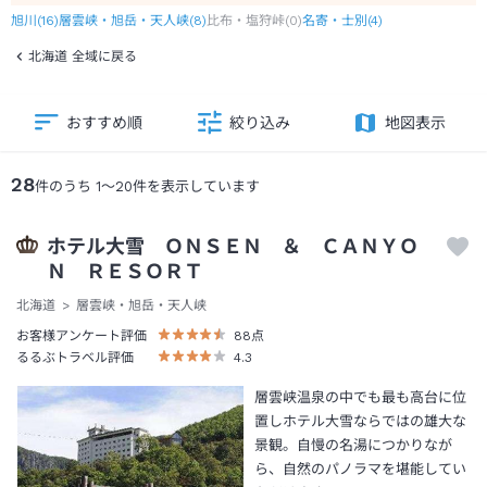
旭川
(
16
)
層雲峡・旭岳・天人峡
(
8
)
比布・塩狩峠
(
0
)
名寄・士別
(
4
)
北海道 全域に戻る
おすすめ順
絞り込み
地図表示
28
件のうち
1
～
20
件を表示しています
ホテル大雪 ＯＮＳＥＮ ＆ ＣＡＮＹＯ
Ｎ ＲＥＳＯＲＴ
北海道
層雲峡・旭岳・天人峡
お客様アンケート評価
88
点
るるぶトラベル評価
4.3
層雲峡温泉の中でも最も高台に位
置しホテル大雪ならではの雄大な
景観。自慢の名湯につかりなが
ら、自然のパノラマを堪能してい