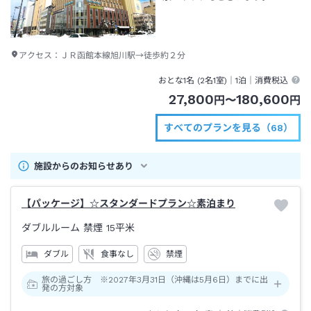
アクセス：
ＪＲ函館本線旭川駅→徒歩約２分
おとな1名 (
2
名1室)｜
1泊
｜消費税込
27,800
180,600
円
〜
円
すべてのプランを見る（68）
施設からのお知らせあり
【パッケージ】☆スタンダードプラン☆素泊まり
ダブルルーム 禁煙
15平米
ダブル
食事なし
禁煙
旅の過ごし方 ※2027年3月31日（沖縄は5月6日）までに出
発の方対象