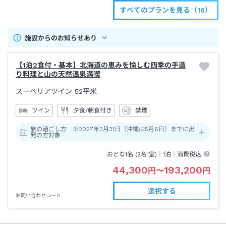
すべてのプランを見る（16）
施設からのお知らせあり
【1泊2食付・基本】北海道の恵みを愉しむ四季の手造
り料理と山の天然温泉満喫
スーペリアツイン
52平米
ツイン
夕食/朝食付き
禁煙
旅の過ごし方 ※2027年3月31日（沖縄は5月6日）までに出
発の方対象
おとな1名 (
2
名1室)｜
1泊
｜消費税込
44,300
193,200
円
〜
円
選択する
お問い合わせコード