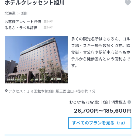
ホテルクレッセント旭川
北海道
旭川
お客様アンケート評価
集計中
るるぶトラベル評価
集計中
多くの観光名所はもちろん、ゴル
フ場・スキー場も数多く点在。飲
食街・官公庁や駅前中心部へもホ
テルから徒歩圏内という便利さで
す。
アクセス：
ＪＲ函館本線旭川駅正面出口→徒歩約７分
おとな1名 (
2
名1室)｜
1泊
｜消費税込
26,700
185,600
円
〜
円
すべてのプランを見る（18）