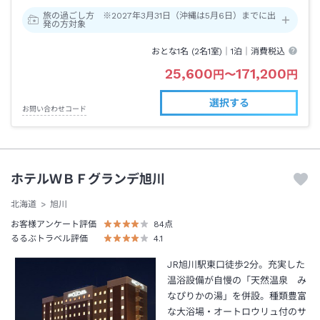
旅の過ごし方 ※2027年3月31日（沖縄は5月6日）までに出
発の方対象
おとな1名 (
2
名1室)｜
1泊
｜消費税込
25,600
171,200
円
〜
円
選択する
お問い合わせコード
ホテルＷＢＦグランデ旭川
北海道
旭川
お客様アンケート評価
84
点
るるぶトラベル評価
4.1
JR旭川駅東口徒歩2分。充実した
温浴設備が自慢の「天然温泉 み
なぴりかの湯」を併設。種類豊富
な大浴場・オートロウリュ付のサ