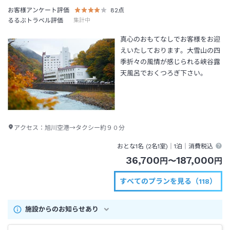
お客様アンケート評価
82
点
るるぶトラベル評価
集計中
真心のおもてなしでお客様をお迎
えいたしております。大雪山の四
季折々の風情が感じられる峡谷露
天風呂でおくつろぎ下さい。
アクセス：
旭川空港→タクシー約９０分
おとな1名 (
2
名1室)｜
1泊
｜消費税込
36,700
187,000
円
〜
円
すべてのプランを見る（118）
施設からのお知らせあり