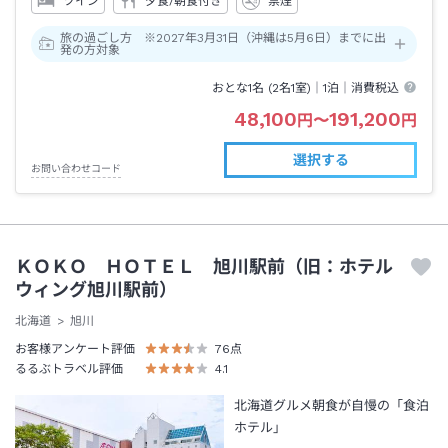
ツイン
夕食/朝食付き
禁煙
旅の過ごし方 ※2027年3月31日（沖縄は5月6日）までに出
発の方対象
おとな1名 (
2
名1室)｜
1泊
｜消費税込
48,100
191,200
円
〜
円
選択する
お問い合わせコード
ＫＯＫＯ ＨＯＴＥＬ 旭川駅前（旧：ホテル
ウィング旭川駅前）
北海道
旭川
お客様アンケート評価
76
点
るるぶトラベル評価
4.1
北海道グルメ朝食が自慢の「食泊
ホテル」