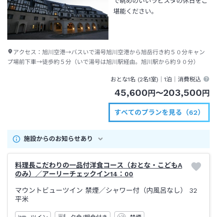
で眺めのいいラビスタの休日をご
堪能ください。
アクセス：
旭川空港→バスいで湯号旭川空港から旭岳行き約５０分キャン
プ場前下車→徒歩約５分（いで湯号は旭川駅経由。旭川駅から約９０分）
おとな1名 (
2
名1室)｜
1泊
｜消費税込
45,600
203,500
円
〜
円
すべてのプランを見る（62）
施設からのお知らせあり
料理長こだわりの一品付洋食コース（おとな・こどもA
のみ）／アーリーチェックイン14：00
マウントビューツイン 禁煙
／シャワー付（内風呂なし）
32
平米