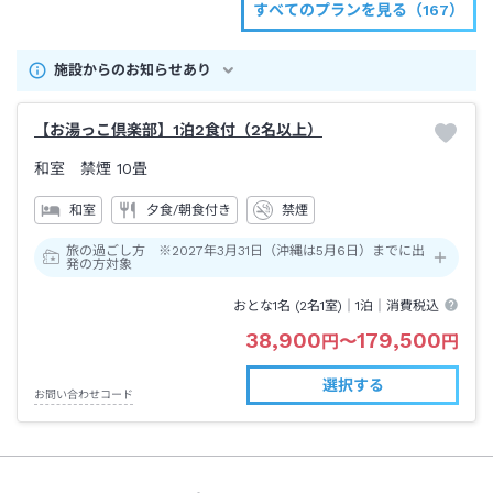
すべてのプランを見る（167）
施設からのお知らせあり
【お湯っこ倶楽部】1泊2食付（2名以上）
和室 禁煙
10畳
和室
夕食/朝食付き
禁煙
旅の過ごし方 ※2027年3月31日（沖縄は5月6日）までに出
発の方対象
おとな1名 (
2
名1室)｜
1泊
｜消費税込
38,900
179,500
円
〜
円
選択する
お問い合わせコード