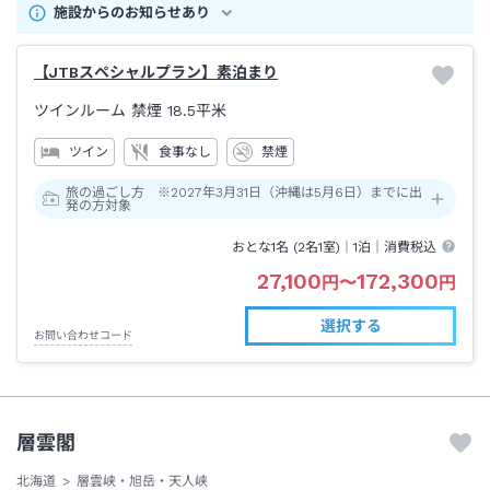
施設からのお知らせあり
【JTBスペシャルプラン】素泊まり
ツインルーム 禁煙
18.5平米
ツイン
食事なし
禁煙
旅の過ごし方 ※2027年3月31日（沖縄は5月6日）までに出
発の方対象
おとな1名 (
2
名1室)｜
1泊
｜消費税込
27,100
172,300
円
〜
円
選択する
お問い合わせコード
層雲閣
北海道
層雲峡・旭岳・天人峡