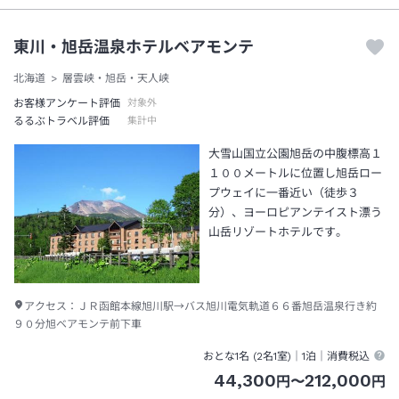
東川・旭岳温泉ホテルベアモンテ
北海道
層雲峡・旭岳・天人峡
お客様アンケート評価
対象外
るるぶトラベル評価
集計中
大雪山国立公園旭岳の中腹標高１
１００メートルに位置し旭岳ロー
プウェイに一番近い（徒歩３
分）、ヨーロピアンテイスト漂う
山岳リゾートホテルです。
アクセス：
ＪＲ函館本線旭川駅→バス旭川電気軌道６６番旭岳温泉行き約
９０分旭ベアモンテ前下車
おとな1名 (
2
名1室)｜
1泊
｜消費税込
44,300
212,000
円
〜
円