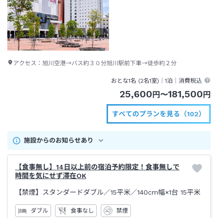
アクセス：
旭川空港→バス約３０分旭川駅前下車→徒歩約２分
おとな1名 (
2
名1室)｜
1泊
｜消費税込
25,600
181,500
円
〜
円
すべてのプランを見る（102）
施設からのお知らせあり
【食事無し】14日以上前の宿泊予約限定！食事無しで
時間を気にせず滞在OK
【禁煙】スタンダードダブル／15平米／140cm幅×1台
15平米
ダブル
食事なし
禁煙