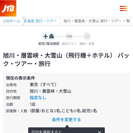
JTBホーム
北海道
北海道 旅行・ツアー
旭川・層雲峡・大雪山 旅行・ツアー 一覧
航空/宿泊施設
宿泊プラン
確認・変更
旭川・層雲峡・大雪山（飛行機＋ホテル） パッ
ク・ツアー・旅行
現在の表示条件
東京（すべて）
出発地
旭川・層雲峡・大雪山
目的地
指定なし
旅行期間
1
泊
泊数
1部屋/おとな2名,こども0名,幼児0名
部屋数・人数
条件を変更する
日付を選択すると、