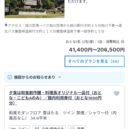
ただけます。
アクセス：
旭川空港→バス旭川空港から旭川駅行き約３５分旭川下車→道
北バス層雲峡温泉行き約１１０分層雲峡温泉下車→徒歩約１５分
おとな1名 (
2
名1室)｜
1泊
｜消費税込
41,400
206,500
円
〜
円
すべてのプランを見る（56）
施設からのお知らせあり
夕食は和食創作膳・料理長オリジナル一品付（おと
な・こどもAのみ）／館内利用券付（おとな1000円
分）
和風モダンフロア 雪ほたる ツイン 禁煙
／シャワー付（内
風呂なし）
34.9平米