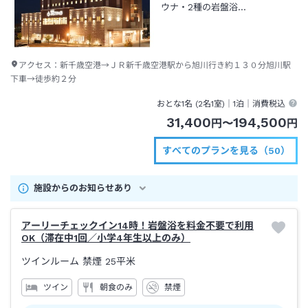
ウナ・2種の岩盤浴…
アクセス：
新千歳空港→ＪＲ新千歳空港駅から旭川行き約１３０分旭川駅
下車→徒歩約２分
おとな1名 (
2
名1室)｜
1泊
｜消費税込
31,400
194,500
円
〜
円
すべてのプランを見る（50）
施設からのお知らせあり
アーリーチェックイン14時！岩盤浴を料金不要で利用
OK（滞在中1回／小学4年生以上のみ）
ツインルーム 禁煙
25平米
ツイン
朝食のみ
禁煙