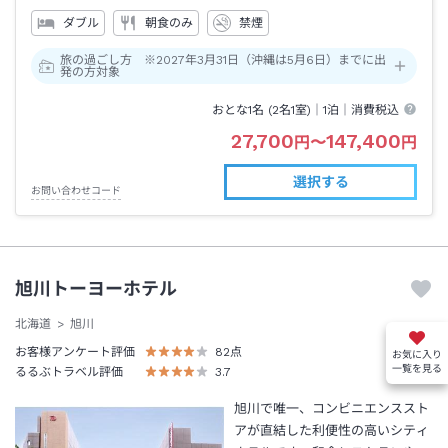
ダブル
朝食のみ
禁煙
旅の過ごし方 ※2027年3月31日（沖縄は5月6日）までに出
発の方対象
おとな1名 (
2
名1室)｜
1泊
｜消費税込
27,700
147,400
円
〜
円
選択する
お問い合わせコード
旭川トーヨーホテル
北海道
旭川
お客様アンケート評価
82
点
お気に入り
一覧を見る
るるぶトラベル評価
3.7
旭川で唯一、コンビニエンススト
アが直結した利便性の高いシティ