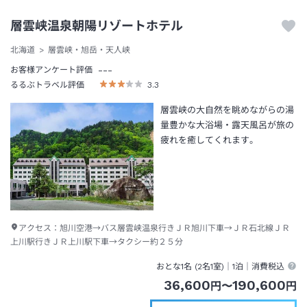
層雲峡温泉朝陽リゾートホテル
北海道
層雲峡・旭岳・天人峡
---
お客様アンケート評価
るるぶトラベル評価
3.3
層雲峡の大自然を眺めながらの湯
量豊かな大浴場・露天風呂が旅の
疲れを癒してくれます。
アクセス：
旭川空港→バス層雲峡温泉行きＪＲ旭川下車→ＪＲ石北線ＪＲ
上川駅行きＪＲ上川駅下車→タクシー約２５分
おとな1名 (
2
名1室)｜
1泊
｜消費税込
36,600
190,600
円
〜
円