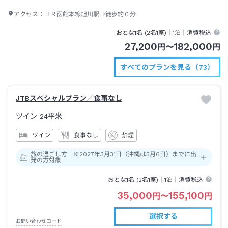
アクセス：
ＪＲ函館本線旭川駅→徒歩約０分
おとな1名 (
2
名1室)｜
1泊
｜消費税込
27,200
182,000
円
〜
円
すべてのプランを見る（73）
JTBスペシャルプラン／食事なし
ツイン
24平米
ツイン
食事なし
禁煙
旅の過ごし方 ※2027年3月31日（沖縄は5月6日）までに出
発の方対象
おとな1名 (
2
名1室)｜
1泊
｜消費税込
35,000
155,100
円
〜
円
選択する
お問い合わせコード