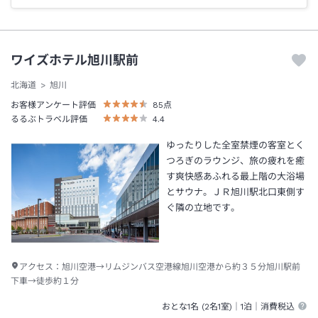
ワイズホテル旭川駅前
北海道
旭川
お客様アンケート評価
85
点
るるぶトラベル評価
4.4
ゆったりした全室禁煙の客室とく
つろぎのラウンジ、旅の疲れを癒
す爽快感あふれる最上階の大浴場
とサウナ。ＪＲ旭川駅北口東側す
ぐ隣の立地です。
アクセス：
旭川空港→リムジンバス空港線旭川空港から約３５分旭川駅前
下車→徒歩約１分
おとな1名 (
2
名1室)｜
1泊
｜消費税込