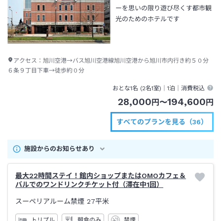
ーを思いの限り遊び尽くす都市観
光のためのホテルです
アクセス：
旭川空港→バス旭川空港線旭川空港から旭川市内行き約５０分
６条９丁目下車→徒歩約０分
おとな1名 (
2
名1室)｜
1泊
｜消費税込
28,000
194,600
円
〜
円
すべてのプランを見る（36）
施設からのお知らせあり
最大22時間ステイ！館内ショップまたはOMOカフェ＆
バルでのワンドリンクチケット付（滞在中1回）
スーペリアルーム禁煙
27平米
トリプル
朝食のみ
禁煙