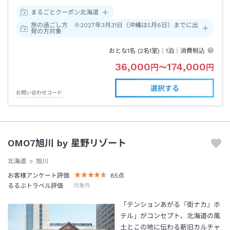
まるごとクーポン北海道
旅の過ごし方 ※2027年3月31日（沖縄は5月6日）までに出
発の方対象
おとな1名 (
2
名1室)｜
1泊
｜消費税込
36,000
174,000
円
〜
円
選択する
お問い合わせコード
OMO7旭川 by 星野リゾート
北海道
旭川
お客様アンケート評価
85
点
るるぶトラベル評価
対象外
「テンションあがる『街ナカ』ホ
テル」がコンセプト、北海道の風
土とこの地に伝わる新旧カルチャ