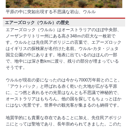
平原の中に突如出現する不思議な岩山、ウルル
エアーズロック（ウルル）の歴史
エアーズロック（ウルル）はオーストラリアのほぼ中央部、
ノーザンテリトリー州にある高さ348ｍの巨大な一枚岩で
す。ウルルとは先住民アボリジニの言葉で、エアーズロック
はイギリスの探検家が名付けた名前。ウルル-カタ・ジュタ
国立公園の中にあります。地表に出ているのはほんの一部
で、地中には深さ数kmに渡り、残りの部分が埋まっている
そうです。
ウルルが現在の姿になったのは今から7000万年前とのこと。
「アウトバック」と呼ばれる赤く乾いた大地が広がる平原
に、こつ然と表れるその光景はなんとも不思議で神秘的で、
オーストラリアはもちろん、他の国を探してもちょっとほか
にはない光景です。世界中の観光客が集まるのも納得です。
地質学的にも貴重な存在であることに加え、先住民アボリジ
ニにとっては聖地であり、長年崇められてきました。このた