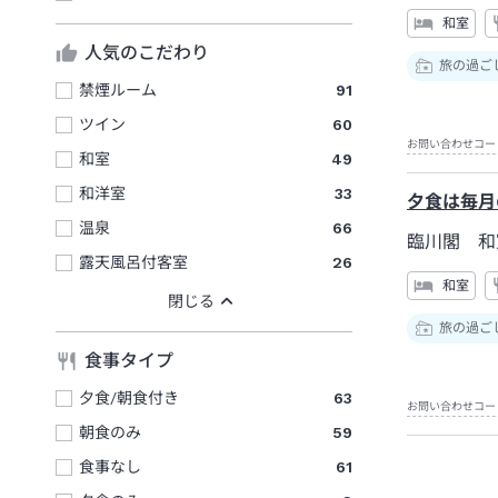
和室
人気のこだわり
旅の過ご
禁煙ルーム
91
ツイン
60
お問い合わせコー
和室
49
和洋室
33
夕食は毎月
温泉
66
臨川閣 和
露天風呂付客室
26
和室
旅の過ご
食事タイプ
夕食/朝食付き
63
お問い合わせコー
朝食のみ
59
食事なし
61