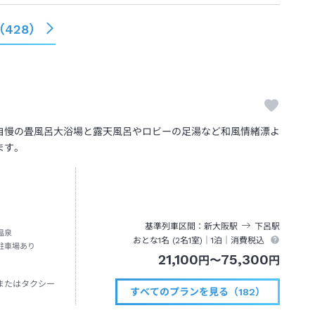
（
428
）
自慢の畳風呂大浴場と露天風呂やロビーの足湯など和風情緒漂よ
ます。
基準列車区間
新大阪
駅
下呂
駅
温泉
おとな1名 (
2
名1室)｜
1泊
｜消費税込
駐車場あり
21,100
75,300
円
〜
円
またはタクシー
すべてのプランを見る（182）