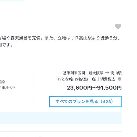
浴場や露天風呂を完備。また、立地はＪＲ高山駅より徒歩５分、
利です。
基準列車区間
新大阪
駅
高山
駅
おとな1名 (
2
名1室)｜
1泊
｜消費税込
温泉
23,600
91,500
円
〜
円
駐車場あり
すべてのプランを見る（428）