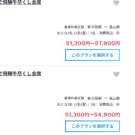
処で飛騨牛尽くし会席
新大阪
駅
高山
駅
基準列車区間
おとな1名 (
2
名1室)｜
1泊
｜消費税込
51,300
57,900
円
〜
円
このプランを
選択する
処で飛騨牛尽くし会席
新大阪
駅
高山
駅
基準列車区間
おとな1名 (
2
名1室)｜
1泊
｜消費税込
51,300
54,900
円
〜
円
このプランを
選択する