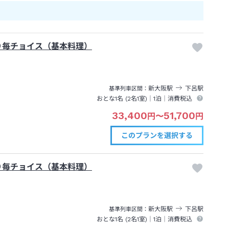
り毎チョイス（基本料理）
新大阪
駅
下呂
駅
基準列車区間
おとな1名 (
2
名1室)｜
1泊
｜消費税込
33,400
51,700
円
〜
円
このプランを
選択する
り毎チョイス（基本料理）
新大阪
駅
下呂
駅
基準列車区間
おとな1名 (
2
名1室)｜
1泊
｜消費税込