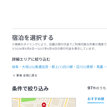
宿泊を選択する
※検索のタイミングにより、記載の旅行代金でご利用可能な列車が満席で
※2026年8月8日～2027年4月14日の旅行代金を表示しています。
詳細エリアに絞り込む
岐阜・大垣
(
25
)
美濃加茂・郡上
(
7
)
白川郷・荘川
(
1
)
恵那・馬籠・
東海 全域に戻る
97
条件で絞り込み
件のうち
おすすめ順