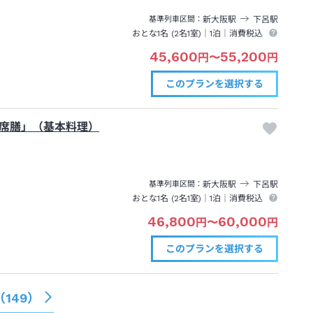
新大阪
駅
下呂
駅
基準列車区間
おとな1名 (
2
名1室)｜
1泊
｜消費税込
45,600
55,200
円
〜
円
このプランを
選択する
席膳」（基本料理）
新大阪
駅
下呂
駅
基準列車区間
おとな1名 (
2
名1室)｜
1泊
｜消費税込
46,800
60,000
円
〜
円
このプランを
選択する
（
149
）