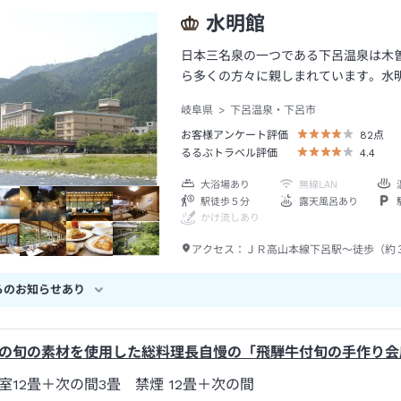
水明館
日本三名泉の一つである下呂温泉は木
ら多くの方々に親しまれています。水
岐阜県
下呂温泉・下呂市
お客様アンケート評価
82
点
るるぶトラベル評価
4.4
大浴場あり
無線LAN
駅徒歩５分
露天風呂あり
かけ流しあり
アクセス：
ＪＲ高山本線下呂駅～徒歩（約
らのお知らせあり
の旬の素材を使用した総料理長自慢の「飛騨牛付旬の手作り会
室12畳＋次の間3畳 禁煙
12畳＋次の間