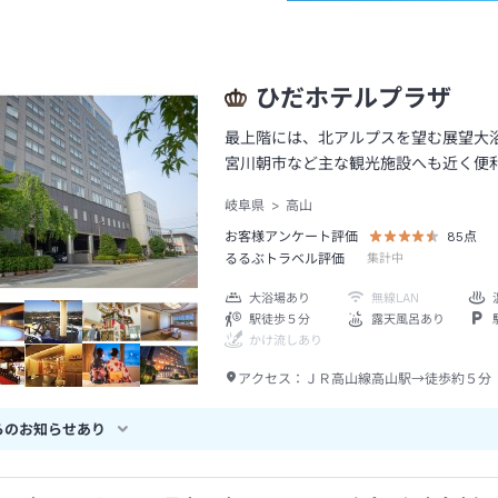
ひだホテルプラザ
最上階には、北アルプスを望む展望大
宮川朝市など主な観光施設へも近く便
岐阜県
高山
お客様アンケート評価
85
点
るるぶトラベル評価
集計中
大浴場あり
無線LAN
駅徒歩５分
露天風呂あり
かけ流しあり
アクセス：
ＪＲ高山線高山駅→徒歩約５分
らのお知らせあり