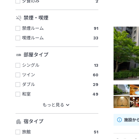
夕食のみ
2
禁煙・喫煙
禁煙ルーム
91
喫煙ルーム
33
部屋タイプ
シングル
13
ツイン
60
ダブル
29
和室
49
施設か
宿タイプ
旅館
51