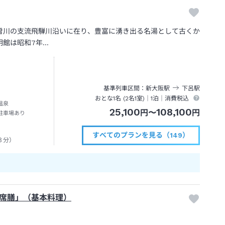
曽川の支流飛騨川沿いに在り、豊富に湧き出る名湯として古くか
明館は昭和7年…
基準列車区間
新大阪
駅
下呂
駅
おとな1名 (
2
名1室)｜
1泊
｜消費税込
温泉
25,100
108,100
円
〜
円
駐車場あり
すべてのプランを見る（149）
３分）
席膳」（基本料理）