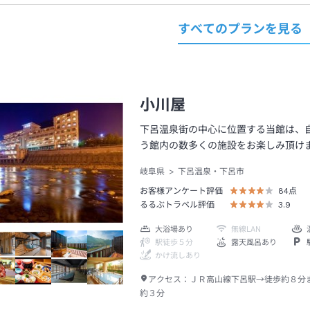
すべてのプランを見る
小川屋
下呂温泉街の中心に位置する当館は、
う館内の数多くの施設をお楽しみ頂け
岐阜県
下呂温泉・下呂市
お客様アンケート評価
84
点
るるぶトラベル評価
3.9
大浴場あり
無線LAN
駅徒歩５分
露天風呂あり
かけ流しあり
アクセス：
ＪＲ高山線下呂駅→徒歩約８分
約３分