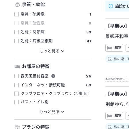
泉質・効能
施設か
泉質：硫黄泉
1
泉質：酸性泉
0
【早期60
効能：関節痛
39
景観荘和室
効能：病後回復期
41
和室
旅の過ご
お部屋の特徴
露天風呂付客室
26
お問い合わせコー
インターネット接続可能
69
クラブフロア・クラブラウンジ利用可
【早期60
バス・トイレ別
別館ゆらぎ
和室
プランの特徴
旅の過ご