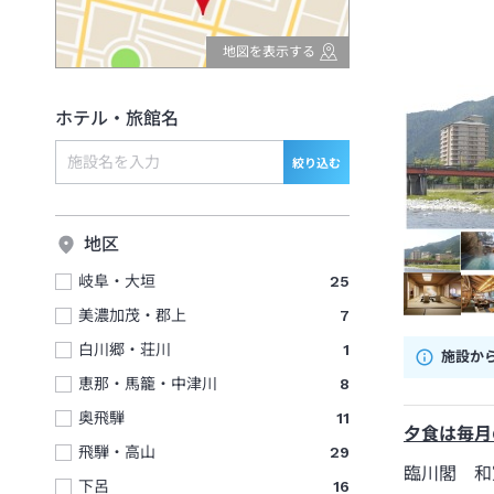
地図を表示する
ホテル・旅館名
絞り込む
地区
岐阜・大垣
25
美濃加茂・郡上
7
白川郷・荘川
1
施設か
恵那・馬籠・中津川
8
奥飛騨
11
夕食は毎月
飛騨・高山
29
臨川閣 和
下呂
16