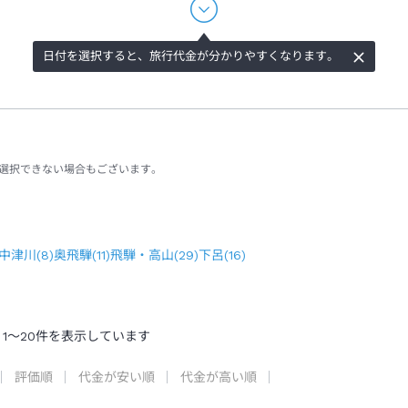
日付を選択すると、旅行代金が分かりやすくなります。
選択できない場合もございます。
中津川
(
8
)
奥飛騨
(
11
)
飛騨・高山
(
29
)
下呂
(
16
)
1
～
20
件を表示しています
評価順
代金が安い順
代金が高い順