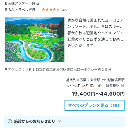
---
お客様アンケート評価
るるぶトラベル評価
3.5
豊かな自然に囲まれたヨーロピア
ンリゾートホテル。冬はスキー、
春から秋は遊園地やハイキング・
紅葉めぐりと四季を通してお楽し
みいただけます。
アクセス：
ＪＲ上越新幹線越後湯沢駅東口出口→タクシー約２５分
基準列車区間
東京
駅
越後湯沢
駅
おとな1名 (
2
名1室)｜
1泊
｜消費税込
19,400
44,600
円
〜
円
すべてのプランを見る（55）
施設からのお知らせあり