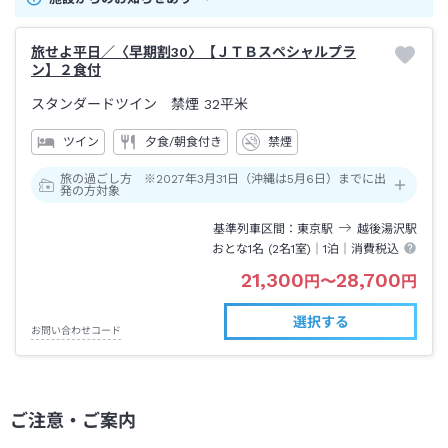
旅せよ平日／〈早期割30〉【ＪＴＢスペシャルプラ
ン】２食付
スタンダードツイン 禁煙
32平米
ツイン
夕食/朝食付き
禁煙
旅の過ごし方 ※2027年3月31日（沖縄は5月6日）までに出
発の方対象
基準列車区間
東京
駅
越後湯沢
駅
おとな1名 (
2
名1室)｜
1泊
｜消費税込
21,300
28,700
円
〜
円
選択する
お問い合わせコード
ご注意・ご案内