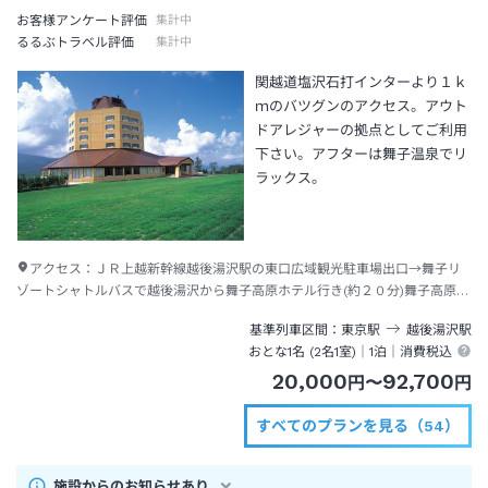
お客様アンケート評価
集計中
るるぶトラベル評価
集計中
関越道塩沢石打インターより１ｋ
ｍのバツグンのアクセス。アウト
ドアレジャーの拠点としてご利用
下さい。アフターは舞子温泉でリ
ラックス。
アクセス：
ＪＲ上越新幹線越後湯沢駅の東口広域観光駐車場出口→舞子リ
ゾートシャトルバスで越後湯沢から舞子高原ホテル行き(約２０分)舞子高原ホ
テル下車
基準列車区間
東京
駅
越後湯沢
駅
おとな1名 (
2
名1室)｜
1泊
｜消費税込
20,000
92,700
円
〜
円
すべてのプランを見る（54）
施設からのお知らせあり