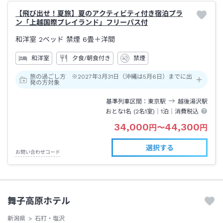
【飛び出せ！夏旅】夏のアクティビティ付き宿泊プラ
ン「上越国際プレイランド」フリーパス付
和洋室 2ベッド 禁煙
6畳＋洋間
和洋室
夕食/朝食付き
禁煙
旅の過ごし方 ※2027年3月31日（沖縄は5月6日）までに出
発の方対象
基準列車区間
東京
駅
越後湯沢
駅
おとな1名 (
2
名1室)｜
1泊
｜消費税込
34,000
44,300
円
〜
円
選択する
お問い合わせコード
舞子高原ホテル
新潟県
石打・塩沢