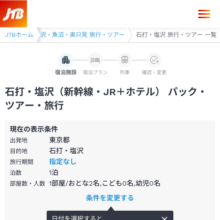
ツアー
JTBホーム
越後湯沢・魚沼・奥只見 旅行・ツアー
石打・塩沢 旅行・ツアー 一覧
宿泊施設
宿泊プラン
列車
確認・変更
石打・塩沢（新幹線・JR＋ホテル） パック・
ツアー・旅行
現在の表示条件
東京都
出発地
石打・塩沢
目的地
指定なし
旅行期間
1
泊
泊数
1部屋/おとな2名,こども0名,幼児0名
部屋数・人数
条件を変更する
日付を選択すると、