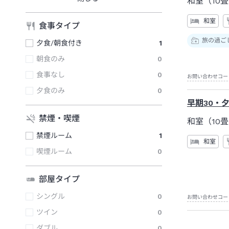
和室（10畳
和室
食事タイプ
旅の過ご
夕食/朝食付き
1
朝食のみ
0
食事なし
0
お問い合わせコー
夕食のみ
0
早期30・
禁煙・喫煙
和室（10畳
禁煙ルーム
1
和室
喫煙ルーム
0
部屋タイプ
シングル
0
お問い合わせコー
ツイン
0
ダブル
0