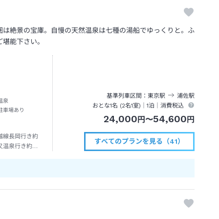
囲は絶景の宝庫。自慢の天然温泉は七種の湯船でゆっくりと。ふ
ご堪能下さい。
基準列車区間
東京
駅
浦佐
駅
温泉
おとな1名 (
2
名1室)｜
1泊
｜消費税込
駐車場あり
24,000
54,600
円
〜
円
越線長岡行き約
すべてのプランを見る（41）
又温泉行き約３