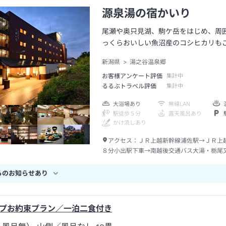
源泉湯の宿かいり
尾瀬や奥只見湖、駒ケ岳をはじめ、周
っくらおいしい魚沼産のコシヒカリも
新潟県
湯之谷温泉郷
お客様アンケート評価
集計中
るるぶトラベル評価
集計中
大浴場あり
無線LAN
駅徒歩５分
露天風呂あり
かけ流しあり
アクセス：
ＪＲ上越新幹線浦佐駅→ＪＲ上
８分小出駅下車→南越後交通バス大湯・栃尾
０分大湯温泉下車→徒歩約７分
らのお知らせあり
プお約束プラン／一泊二食付き