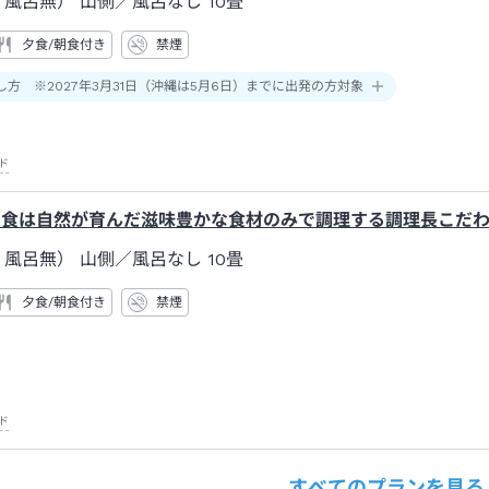
 風呂無） 山側
／風呂なし
10畳
夕食/朝食付き
禁煙
し方 ※2027年3月31日（沖縄は5月6日）までに出発の方対象
ド
夕食は自然が育んだ滋味豊かな食材のみで調理する調理長こだ
 風呂無） 山側
／風呂なし
10畳
夕食/朝食付き
禁煙
ド
すべてのプランを見る