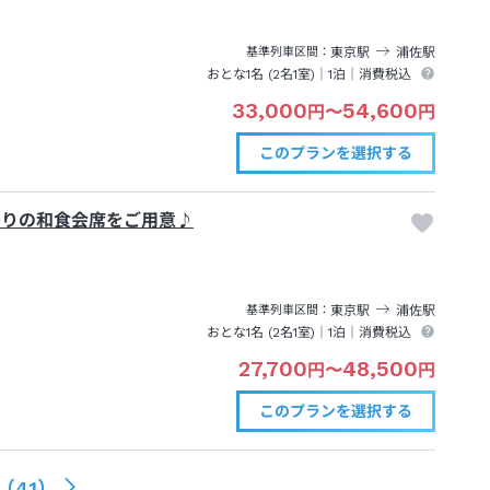
東京
駅
浦佐
駅
基準列車区間
おとな1名 (
2
名1室)｜
1泊
｜消費税込
33,000
54,600
円
〜
円
このプランを
選択する
わりの和食会席をご用意♪
東京
駅
浦佐
駅
基準列車区間
おとな1名 (
2
名1室)｜
1泊
｜消費税込
27,700
48,500
円
〜
円
このプランを
選択する
（
41
）