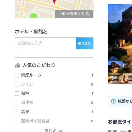
地図を表示する
ホテル・旅館名
絞り込む
人気のこだわり
禁煙ルーム
1
ツイン
0
和室
1
施設か
和洋室
0
温泉
1
露天風呂付客室
0
お部屋タイ