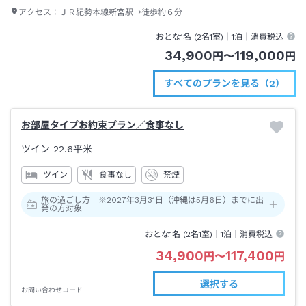
アクセス：
ＪＲ紀勢本線新宮駅→徒歩約６分
おとな1名 (
2
名1室)｜
1泊
｜消費税込
34,900
119,000
円
〜
円
すべてのプランを見る（2）
お部屋タイプお約束プラン／食事なし
ツイン
22.6平米
ツイン
食事なし
禁煙
旅の過ごし方 ※2027年3月31日（沖縄は5月6日）までに出
発の方対象
おとな1名 (
2
名1室)｜
1泊
｜消費税込
34,900
117,400
円
〜
円
選択する
お問い合わせコード