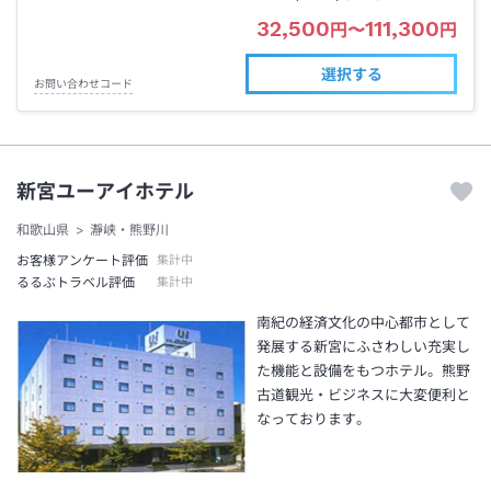
32,500
111,300
円
〜
円
選択する
お問い合わせコード
新宮ユーアイホテル
和歌山県
瀞峡・熊野川
お客様アンケート評価
集計中
るるぶトラベル評価
集計中
南紀の経済文化の中心都市として
発展する新宮にふさわしい充実し
た機能と設備をもつホテル。熊野
古道観光・ビジネスに大変便利と
なっております。