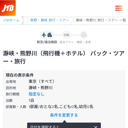
県 旅行・ツアー
JTBホーム
熊野・瀞峡 旅行・ツアー
瀞峡・熊野川 旅行・ツアー 一覧
航空/宿泊施設
宿泊プラン
確認・変更
瀞峡・熊野川（飛行機＋ホテル） パック・ツア
ー・旅行
現在の表示条件
東京（すべて）
出発地
瀞峡・熊野川
目的地
指定なし
旅行期間
1
泊
泊数
1部屋/おとな2名,こども0名,幼児0名
部屋数・人数
条件を変更する
日付を選択すると、