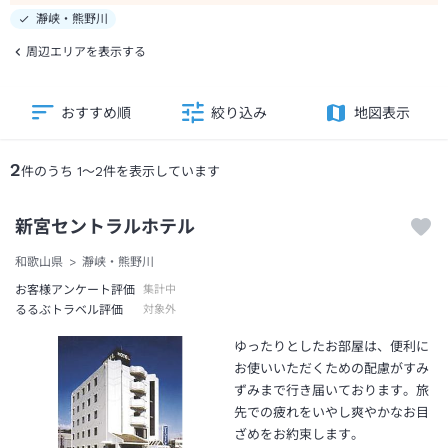
瀞峡・熊野川
周辺エリアを表示する
おすすめ順
絞り込み
地図表示
2
件のうち
1
～
2
件を表示しています
新宮セントラルホテル
和歌山県
瀞峡・熊野川
お客様アンケート評価
集計中
るるぶトラベル評価
対象外
ゆったりとしたお部屋は、便利に
お使いいただくための配慮がすみ
ずみまで行き届いております。旅
先での疲れをいやし爽やかなお目
ざめをお約束します。