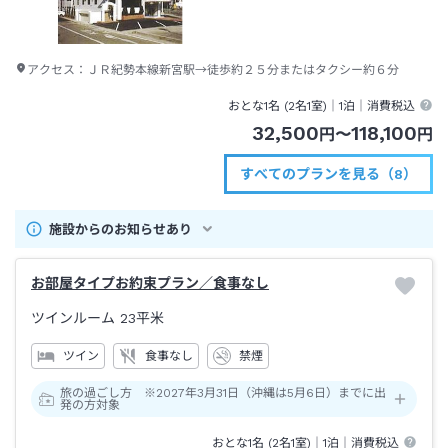
アクセス：
ＪＲ紀勢本線新宮駅→徒歩約２５分またはタクシー約６分
おとな1名 (
2
名1室)｜
1泊
｜消費税込
32,500
118,100
円
〜
円
すべてのプランを見る（8）
施設からのお知らせあり
お部屋タイプお約束プラン／食事なし
ツインルーム
23平米
ツイン
食事なし
禁煙
旅の過ごし方 ※2027年3月31日（沖縄は5月6日）までに出
発の方対象
おとな1名 (
2
名1室)｜
1泊
｜消費税込