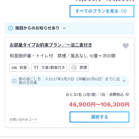
すべてのプランを見る（1）
施設からのお知らせあり
お部屋タイプお約束プラン／一泊二食付き
和室囲炉裏・トイレ付 禁煙
／風呂なし
10畳＋次の間
和室
夕食/朝食付き
禁煙
旅の過ごし方 ※2027年3月31日（沖縄は5月6日）までに出
発の方対象
おとな1名 (
2
名1室)｜
1泊
｜消費税込
46,900
106,300
円
〜
円
選択する
お問い合わせコード