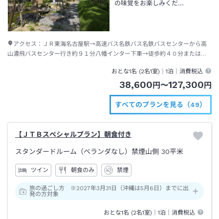
の味覚をお楽しみくだ…
アクセス：
ＪＲ東海名古屋駅→高速バス名鉄バス名鉄バスセンターから高
山濃飛バスセンター行き約９１分八幡インター下車→徒歩約４０分またはタ
クシー約７分
おとな1名 (
2
名1室)｜
1泊
｜消費税込
38,600
127,300
円
〜
円
すべてのプランを見る（49）
【ＪＴＢスペシャルプラン】朝食付き
スタンダードルーム（ベランダなし）禁煙山側
30平米
ツイン
朝食のみ
禁煙
旅の過ごし方 ※2027年3月31日（沖縄は5月6日）までに出
発の方対象
おとな1名 (
2
名1室)｜
1泊
｜消費税込