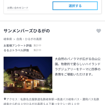
選択する
お問い合わせコード
サンメンバーズひるがの
岐阜県
白鳥・ひるがの高原
お客様アンケート評価
集計中
るるぶトラベル評価
集計中
大自然のパノラマが広がる白山公
園。牧歌的で愛らしいハイランド
ラグジュアリーをテーマに四季の
表情をご堪能いただけます。
アクセス：
私鉄名古屋鉄道名鉄岐阜駅→高速バス岐阜バス・濃飛バス名鉄
岐阜から約８０分ひるがの高原ＳＡ下車→タクシー約１０分