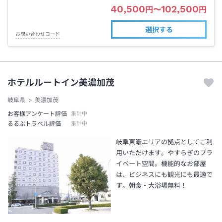
40,500
102,500
円
〜
円
選択する
お問い合わせコード
ホテルルートイン美濃加茂
岐阜県
美濃加茂
お客様アンケート評価
集計中
るるぶトラベル評価
集計中
岐阜東濃エリアの拠点としてご利
用いただけます。やすらぎのプラ
イベート空間。機能的なお部屋
は、ビジネスにも観光にも最適で
す。朝食・大浴場無料！