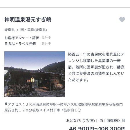
神明温泉湯元すぎ嶋
岐阜県
関・美濃(岐阜県)
お客様アンケート評価
集計中
るるぶトラベル評価
集計中
築百五十年の古民家を現代風にア
レンジし移築した奥美濃の一軒
宿。随所に囲炉裏が配され、静寂
と共に奥美濃の風情を楽しんでい
ただけます。
アクセス：
ＪＲ東海道線岐阜駅→岐阜バス板取線岐阜駅前乗場から板取門
原行き約１２０分板取スイス村下車→徒歩約１分
おとな1名 (
2
名1室)｜
1泊
｜消費税込
46,900
106,300
円
〜
円