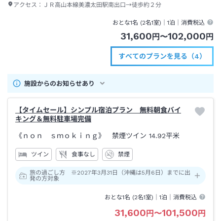
アクセス：
ＪＲ高山本線美濃太田駅南出口→徒歩約２分
おとな1名 (
2
名1室)｜
1泊
｜消費税込
31,600
102,000
円
〜
円
すべてのプランを見る（4）
施設からのお知らせあり
【タイムセール】シンプル宿泊プラン 無料朝食バイ
キング＆無料駐車場完備
《ｎｏｎ ｓｍｏｋｉｎｇ》 禁煙ツイン
14.92平米
ツイン
食事なし
禁煙
旅の過ごし方 ※2027年3月31日（沖縄は5月6日）までに出
発の方対象
おとな1名 (
2
名1室)｜
1泊
｜消費税込
31,600
101,500
円
〜
円