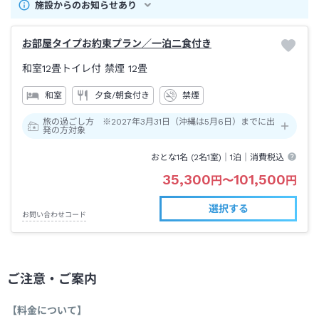
施設からのお知らせあり
お部屋タイプお約束プラン／一泊二食付き
和室12畳トイレ付 禁煙
12畳
和室
夕食/朝食付き
禁煙
旅の過ごし方 ※2027年3月31日（沖縄は5月6日）までに出
発の方対象
おとな1名 (
2
名1室)｜
1泊
｜消費税込
35,300
101,500
円
〜
円
選択する
お問い合わせコード
ご注意・ご案内
【料金について】