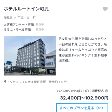
ホテルルートイン可児
岐阜県
可児・白川町
お客様アンケート評価
集計中
るるぶトラベル評価
集計中
男女別大浴場を完備しゆったりと
一日の疲れをとることができ、朝
食はボリュームたっぷりで家庭の
味が楽無料バイキング！無料駐車
場完備。
アクセス：
ＪＲ太多線可児駅→徒歩約１０分
おとな1名 (
2
名1室)｜
1泊
｜消費税込
32,400
102,900
円
〜
円
すべてのプランを見る（10）