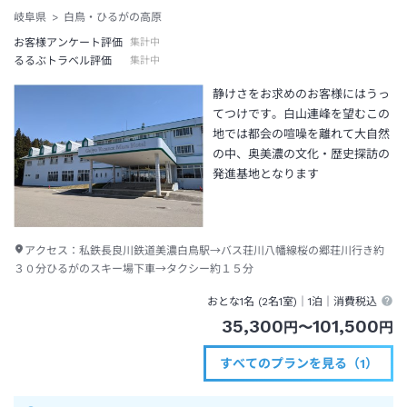
岐阜県
白鳥・ひるがの高原
お客様アンケート評価
集計中
るるぶトラベル評価
集計中
静けさをお求めのお客様にはうっ
てつけです。白山連峰を望むこの
地では都会の喧噪を離れて大自然
の中、奥美濃の文化・歴史探訪の
発進基地となります
アクセス：
私鉄長良川鉄道美濃白鳥駅→バス荘川八幡線桜の郷荘川行き約
３０分ひるがのスキー場下車→タクシー約１５分
おとな1名 (
2
名1室)｜
1泊
｜消費税込
35,300
101,500
円
〜
円
すべてのプランを見る（1）