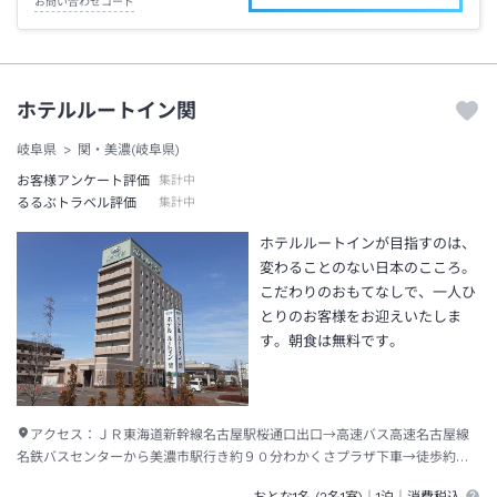
お問い合わせコード
ホテルルートイン関
岐阜県
関・美濃(岐阜県)
お客様アンケート評価
集計中
るるぶトラベル評価
集計中
ホテルルートインが目指すのは、
変わることのない日本のこころ。
こだわりのおもてなしで、一人ひ
とりのお客様をお迎えいたしま
す。朝食は無料です。
アクセス：
ＪＲ東海道新幹線名古屋駅桜通口出口→高速バス高速名古屋線
名鉄バスセンターから美濃市駅行き約９０分わかくさプラザ下車→徒歩約１
０分
おとな1名 (
2
名1室)｜
1泊
｜消費税込