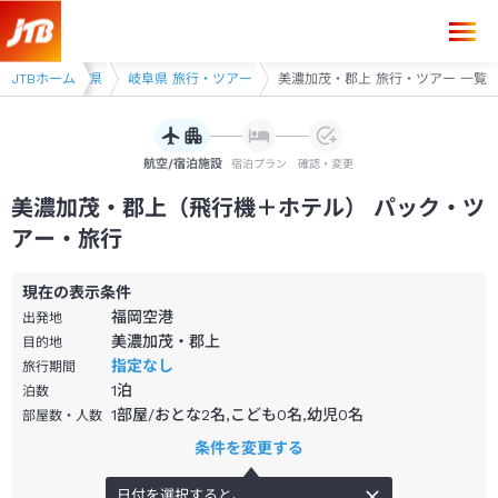
東海
JTBホーム
岐阜県
岐阜県 旅行・ツアー
美濃加茂・郡上 旅行・ツアー 一覧
航空/宿泊施設
宿泊プラン
確認・変更
美濃加茂・郡上（飛行機＋ホテル） パック・ツ
アー・旅行
現在の表示条件
福岡空港
出発地
美濃加茂・郡上
目的地
指定なし
旅行期間
1
泊
泊数
1部屋/おとな2名,こども0名,幼児0名
部屋数・人数
条件を変更する
日付を選択すると、