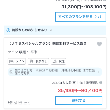
31,300
103,100
円
〜
円
すべてのプランを見る（17）
施設からのお知らせあり
【ＪＴＢスペシャルプラン】朝食無料サービスあり
ツイン 喫煙
15平米
ツイン
食事なし
喫煙
旅の過ごし方 ※2027年3月31日（沖縄は5月6日）までに出
発の方対象
おとな1名 (
2
名1室)｜
1泊
｜消費税込
35,100
90,400
円
〜
円
選択する
お問い合わせコード