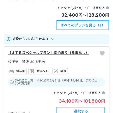
おとな1名 (
2
名1室)｜
1泊
｜消費税込
32,400
128,200
円
〜
円
すべてのプランを見る（8）
施設からのお知らせあり
【ＪＴＢスペシャルプラン】素泊まり（食事なし）
和洋室 禁煙
39.6平米
和洋室
食事なし
禁煙
旅の過ごし方 ※2027年3月31日（沖縄は5月6日）までに出
発の方対象
おとな1名 (
2
名1室)｜
1泊
｜消費税込
34,100
101,500
円
〜
円
選択する