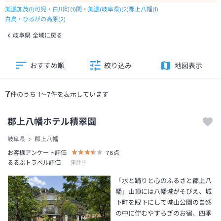
美濃加茂
(
1
)
可児・白川町
(
1
)
関・美濃(岐阜県)
(
2
)
郡上八幡
(
1
)
白鳥・ひるがの高原
(
2
)
岐阜県 全域に戻る
おすすめ順
絞り込み
地図表示
7
件のうち
1
～
7
件を表示しています
郡上八幡ホテル積翠園
岐阜県
郡上八幡
お客様アンケート評価
78
点
るるぶトラベル評価
集計中
「水と踊りと心のふるさと郡上八
幡」山頂には八幡城がそびえ、城
下町を眼下にして城山公園の自然
の中に佇むやすらぎのお宿、四季