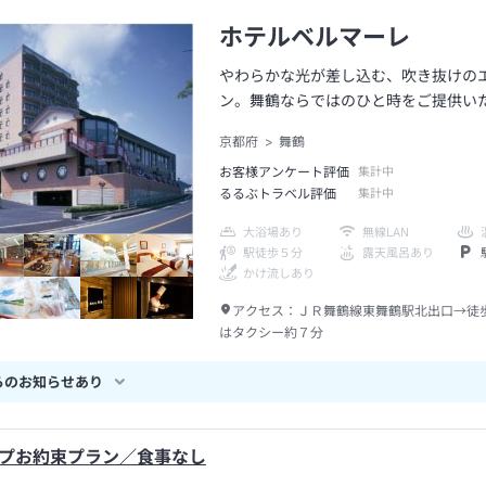
ホテルベルマーレ
やわらかな光が差し込む、吹き抜けの
ン。舞鶴ならではのひと時をご提供い
京都府
舞鶴
お客様アンケート評価
集計中
るるぶトラベル評価
集計中
大浴場あり
無線LAN
駅徒歩５分
露天風呂あり
かけ流しあり
アクセス：
ＪＲ舞鶴線東舞鶴駅北出口→徒
はタクシー約７分
らのお知らせあり
プお約束プラン／食事なし