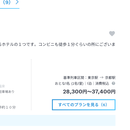
る（
9
）
るホテルの１つです。コンビニも徒歩１分ぐらいの所にございま
基準列車区間
東京
駅
京都
駅
おとな1名 (
2
名1室)｜
1泊
｜消費税込
温泉
28,300
37,400
円
〜
円
駐車場あり
すべてのプランを見る（6）
歩約１０分