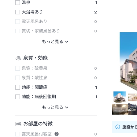
温泉
1
大浴場あり
2
露天風呂あり
0
貸切・家族風呂あり
0
泉質・効能
泉質：硫黄泉
0
泉質：酸性泉
0
効能：関節痛
1
効能：病後回復期
1
お部屋の特徴
施設か
露天風呂付客室
0