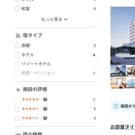
和室
1
宿タイプ
旅館
1
ホテル
4
リゾートホテル
民宿・ペンション
0
施設の評価
0
施設か
1
1
お部屋タイ
宿の特徴