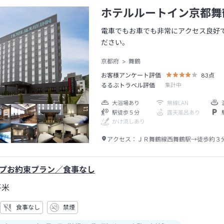
ホテルルートイン京都舞
電車でもお車でも非常にアクセス良好
ださい。
京都府
舞鶴
お客様アンケート評価
83
点
るるぶトラベル評価
集計中
大浴場あり
無線LAN
駅徒歩５分
露天風呂あり
かけ流しあり
アクセス：
ＪＲ舞鶴線西舞鶴駅→徒歩約３
プお約束プラン／食事なし
平米
食事なし
禁煙