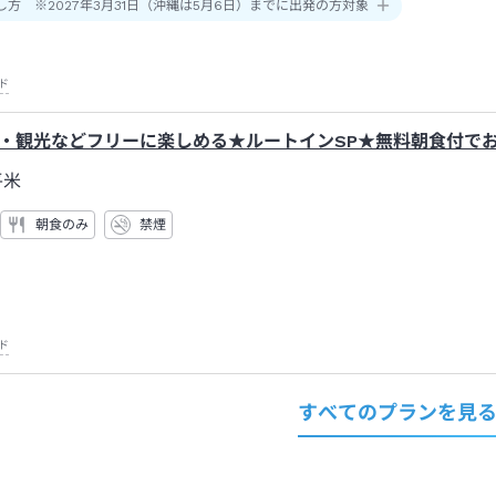
し方 ※2027年3月31日（沖縄は5月6日）までに出発の方対象
ド
・観光などフリーに楽しめる★ルートインSP★無料朝食付で
平米
朝食のみ
禁煙
ド
すべてのプランを見