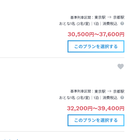
東京
駅
京都
駅
基準列車区間
おとな1名 (
2
名1室)｜
1泊
｜消費税込
30,500
37,600
円
〜
円
このプランを
選択する
東京
駅
京都
駅
基準列車区間
おとな1名 (
2
名1室)｜
1泊
｜消費税込
32,200
39,400
円
〜
円
このプランを
選択する