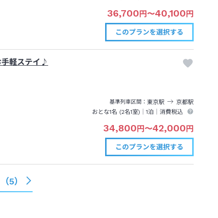
36,700
40,100
円
〜
円
このプランを
選択する
お手軽ステイ♪
東京
駅
京都
駅
基準列車区間
おとな1名 (
2
名1室)｜
1泊
｜消費税込
34,800
42,000
円
〜
円
このプランを
選択する
る（
5
）