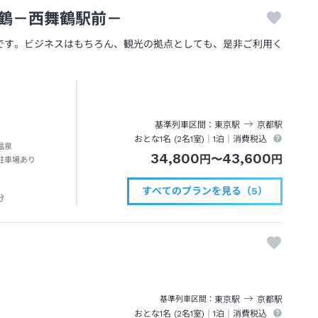
鶴－西舞鶴駅前－
です。ビジネスはもちろん、観光の拠点としても、是非ご利用く
基準列車区間
東京
駅
京都
駅
おとな1名 (
2
名1室)｜
1泊
｜消費税込
温泉
34,800
43,600
円
〜
円
駐車場あり
すべてのプランを見る（5）
分
東京
駅
京都
駅
基準列車区間
おとな1名 (
2
名1室)｜
1泊
｜消費税込