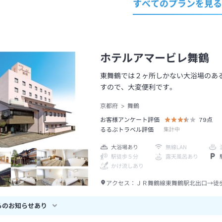
すべてのプランを見
ホテルアマービレ舞鶴
東舞鶴では２ヶ所しかない大浴場のあ
すので、大変便利です。
京都府
舞鶴
お客様アンケート評価
79
点
るるぶトラベル評価
集計中
大浴場あり
無線LAN
駅徒歩５分
露天風呂あり
かけ流しあり
アクセス：
ＪＲ舞鶴線東舞鶴駅北出口→徒
らのお知らせあり