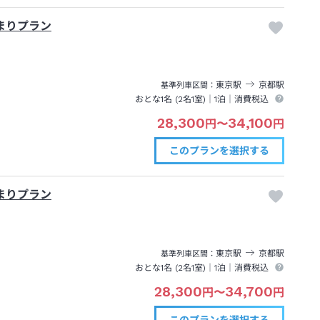
まりプラン
東京
駅
京都
駅
基準列車区間
おとな1名 (
2
名1室)｜
1泊
｜消費税込
28,300
34,100
円
〜
円
このプランを
選択する
まりプラン
東京
駅
京都
駅
基準列車区間
おとな1名 (
2
名1室)｜
1泊
｜消費税込
28,300
34,700
円
〜
円
このプランを
選択する