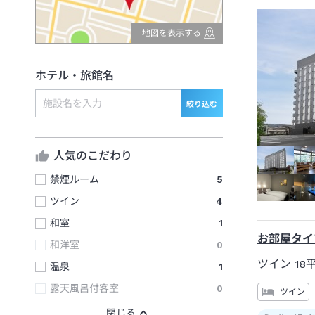
地図を表示する
ホテル・旅館名
絞り込む
人気のこだわり
禁煙ルーム
5
ツイン
4
和室
1
お部屋タイ
和洋室
0
ツイン
18
温泉
1
露天風呂付客室
0
ツイン