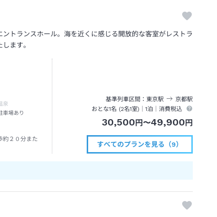
エントランスホール。海を近くに感じる開放的な客室がレストラ
たします。
基準列車区間
東京
駅
京都
駅
温泉
おとな1名 (
2
名1室)｜
1泊
｜消費税込
駐車場あり
30,500
49,900
円
〜
円
歩約２０分また
すべてのプランを見る（9）