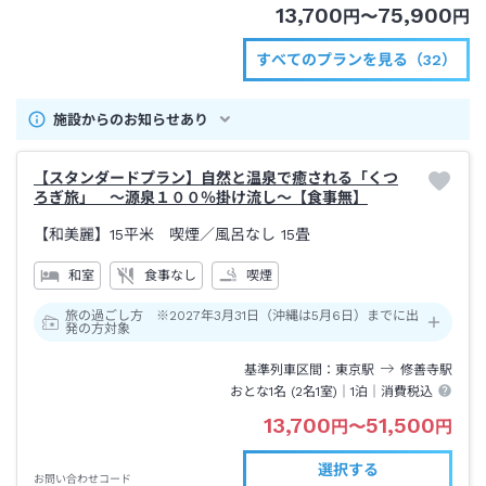
13,700
75,900
円
〜
円
すべてのプランを見る（32）
施設からのお知らせあり
【スタンダードプラン】自然と温泉で癒される「くつ
ろぎ旅」 ～源泉１００％掛け流し～【食事無】
【和美麗】15平米 喫煙
／風呂なし
15畳
和室
食事なし
喫煙
旅の過ごし方 ※2027年3月31日（沖縄は5月6日）までに出
発の方対象
基準列車区間
東京
駅
修善寺
駅
おとな1名 (
2
名1室)｜
1泊
｜消費税込
13,700
51,500
円
〜
円
選択する
お問い合わせコード