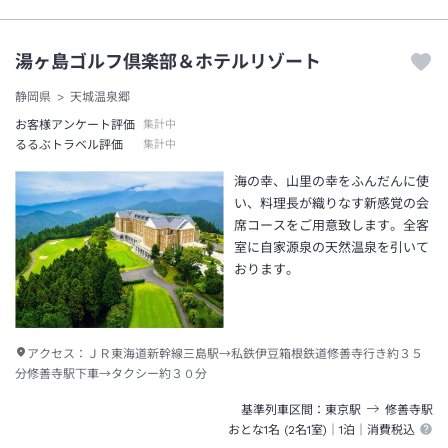
湯ヶ島ゴルフ倶楽部＆ホテルリゾート
静岡県
天城温泉郷
お客様アンケート評価
集計中
るるぶトラベル評価
集計中
海の幸、山里の幸をふんだんに使
い、料理長が織りなす新感覚の会
席コースをご用意致します。全客
室に自家源泉の天然温泉を引いて
おります。
アクセス：
ＪＲ東海道新幹線三島駅→私鉄伊豆箱根鉄道修善寺行き約３５
分修善寺駅下車→タクシー約３０分
基準列車区間
東京
駅
修善寺
駅
おとな1名 (
2
名1室)｜
1泊
｜消費税込