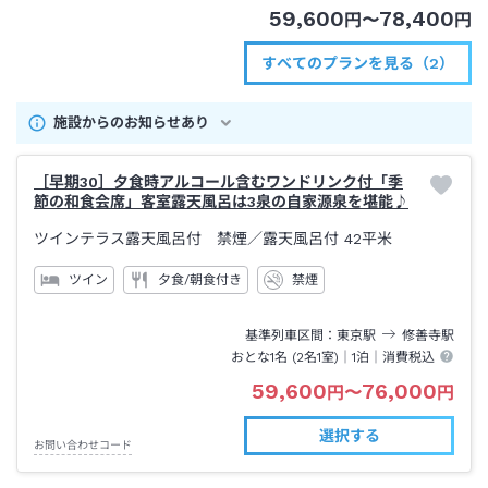
59,600
78,400
円
〜
円
すべてのプランを見る（2）
施設からのお知らせあり
［早期30］夕食時アルコール含むワンドリンク付「季
節の和食会席」客室露天風呂は3泉の自家源泉を堪能♪
ツインテラス露天風呂付 禁煙
／露天風呂付
42平米
ツイン
夕食/朝食付き
禁煙
基準列車区間
東京
駅
修善寺
駅
おとな1名 (
2
名1室)｜
1泊
｜消費税込
59,600
76,000
円
〜
円
選択する
お問い合わせコード