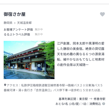
御宿さか屋
静岡県
天城温泉郷
お客様アンケート評価
集計中
るるぶトラベル評価
集計中
江戸創業、岡本太郎や黒澤明の愛
した静寂の美食宿。絶景の貸切露
天を始め趣の異なる６つの源泉湯
船、細やかなおもてなしと地素材
の創作会席は天城随一
アクセス：
私鉄伊豆箱根鉄道駿豆線修善寺駅→路線バス２０分東海バス５
番線河津・湯ヶ島行き「吉奈温泉口」バス停下車→徒歩約１５分または送迎
車５分（「吉奈温泉口」バス停下車後ご連絡ください）
基準列車区間
東京
駅
修善寺
駅
おとな1名 (
2
名1室)｜
1泊
｜消費税込