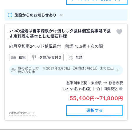
施設からのお知らせあり
7つの湯処は自家源泉かけ流し◇夕食は個室食事処で食
す京料理を基本とした懐石料理
向月亭和室2ベッド檜風呂付 禁煙
12.5畳＋次の間
和室
夕食/朝食付き
禁煙
旅の過ごし方 ※2027年3月31日（沖縄は5月6日）までに出
発の方対象
基準列車区間
東京
駅
修善寺
駅
おとな1名 (
2
名1室)｜
1泊
｜消費税込
55,400
71,800
円
〜
円
選択する
お問い合わせコード