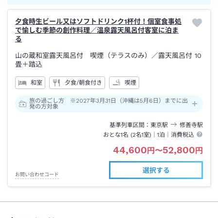
夕食時生ビール又はソフトドリンク1杯付！個室食事処
で愉しむ季節の創作料理／温泉露天風呂付客室に泊ま
る
山の蔵和室露天風呂付 喫煙（テラスのみ）
／露天風呂付
10
畳＋踏込
和室
夕食/朝食付き
喫煙
旅の過ごし方 ※2027年3月31日（沖縄は5月6日）までに出
発の方対象
基準列車区間
東京
駅
修善寺
駅
おとな1名 (
2
名1室)｜
1泊
｜消費税込
44,600
52,800
円
〜
円
選択する
お問い合わせコード