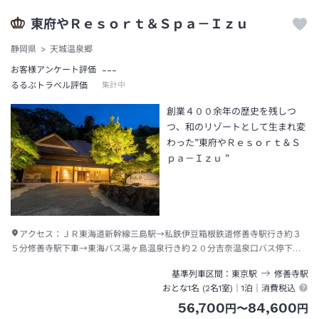
東府やＲｅｓｏｒｔ＆Ｓｐａ－Ｉｚｕ
静岡県
天城温泉郷
---
お客様アンケート評価
るるぶトラベル評価
集計中
創業４００余年の歴史を残しつ
つ、和のリゾートとして生まれ変
わった”東府やＲｅｓｏｒｔ＆Ｓ
ｐａ－Ｉｚｕ ”
アクセス：
ＪＲ東海道新幹線三島駅→私鉄伊豆箱根鉄道修善寺駅行き約３
５分修善寺駅下車→東海バス湯ヶ島温泉行き約２０分吉奈温泉口バス停下車
→徒歩約１５分
基準列車区間
東京
駅
修善寺
駅
おとな1名 (
2
名1室)｜
1泊
｜消費税込
56,700
84,600
円
〜
円