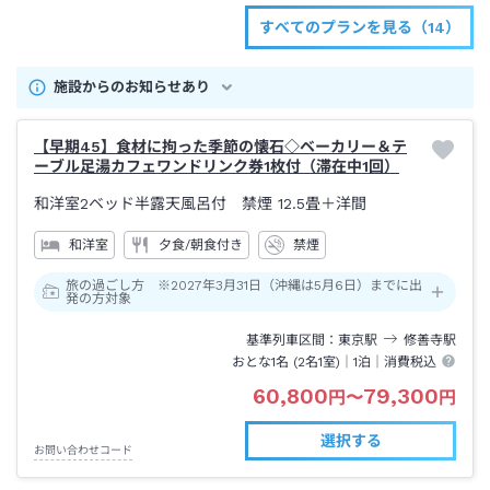
すべてのプランを見る（14）
施設からのお知らせあり
【早期45】食材に拘った季節の懐石◇ベーカリー＆テ
ーブル足湯カフェワンドリンク券1枚付（滞在中1回）
和洋室2ベッド半露天風呂付 禁煙
12.5畳＋洋間
和洋室
夕食/朝食付き
禁煙
旅の過ごし方 ※2027年3月31日（沖縄は5月6日）までに出
発の方対象
基準列車区間
東京
駅
修善寺
駅
おとな1名 (
2
名1室)｜
1泊
｜消費税込
60,800
79,300
円
〜
円
選択する
お問い合わせコード