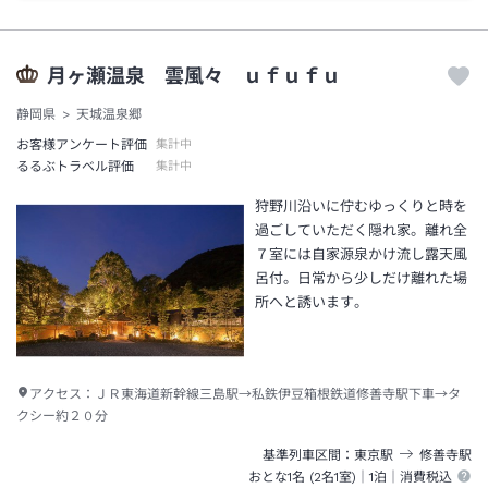
月ヶ瀬温泉 雲風々 ｕｆｕｆｕ
静岡県
天城温泉郷
お客様アンケート評価
集計中
るるぶトラベル評価
集計中
狩野川沿いに佇むゆっくりと時を
過ごしていただく隠れ家。離れ全
７室には自家源泉かけ流し露天風
呂付。日常から少しだけ離れた場
所へと誘います。
アクセス：
ＪＲ東海道新幹線三島駅→私鉄伊豆箱根鉄道修善寺駅下車→タ
クシー約２０分
基準列車区間
東京
駅
修善寺
駅
おとな1名 (
2
名1室)｜
1泊
｜消費税込