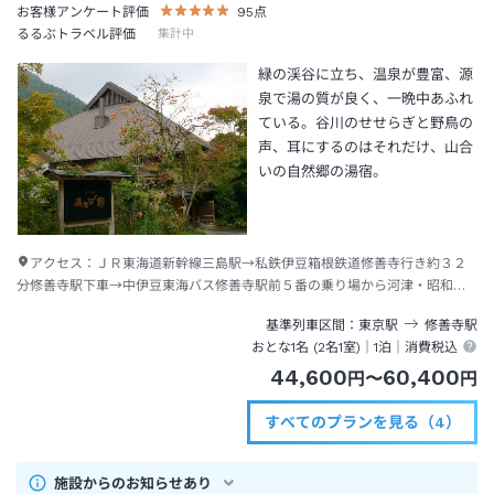
お客様アンケート評価
95
点
るるぶトラベル評価
集計中
緑の渓谷に立ち、温泉が豊富、源
泉で湯の質が良く、一晩中あふれ
ている。谷川のせせらぎと野鳥の
声、耳にするのはそれだけ、山合
いの自然郷の湯宿。
アクセス：
ＪＲ東海道新幹線三島駅→私鉄伊豆箱根鉄道修善寺行き約３２
分修善寺駅下車→中伊豆東海バス修善寺駅前５番の乗り場から河津・昭和の
森行き約３０分湯ヶ島下車後要連絡：送迎有
基準列車区間
東京
駅
修善寺
駅
おとな1名 (
2
名1室)｜
1泊
｜消費税込
44,600
60,400
円
〜
円
すべてのプランを見る（4）
施設からのお知らせあり