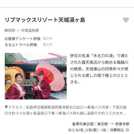
リブマックスリゾート天城湯ヶ島
静岡県
天城温泉郷
お客様アンケート評価
集計中
るるぶトラベル評価
集計中
伊豆の名湯「木太刀の湯」で満た
された露天風呂から眺める猫越川
の絶景。天城連山の四季折々が感
じられる癒しの宿で極上のひとと
きを。
アクセス：
私鉄伊豆箱根鉄道修善寺駅北口出口→東海バス河津・下田方面
行き約３０分湯ヶ島温泉口下車→東海バス持ち越し温泉行き約３５分太木立
温泉下車→徒歩約３分
基準列車区間
東京
駅
修善寺
駅
おとな1名 (
2
名1室)｜
1泊
｜消費税込