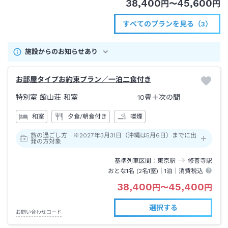
38,400
45,600
円
〜
円
すべてのプランを見る（3）
施設からのお知らせあり
お部屋タイプお約束プラン／一泊二食付き
特別室 館山荘 和室
10畳＋次の間
和室
夕食/朝食付き
喫煙
旅の過ごし方 ※2027年3月31日（沖縄は5月6日）までに出
発の方対象
基準列車区間
東京
駅
修善寺
駅
おとな1名 (
2
名1室)｜
1泊
｜消費税込
38,400
45,400
円
〜
円
選択する
お問い合わせコード