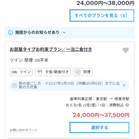
24,000
38,000
円
〜
円
すべてのプランを見る（4）
施設からのお知らせあり
お部屋タイプお約束プラン／一泊二食付き
ツイン 禁煙
29平米
ツイン
夕食/朝食付き
禁煙
旅の過ごし方 ※2027年3月31日（沖縄は5月6日）までに出
発の方対象
基準列車区間
東京
駅
修善寺
駅
おとな1名 (
2
名1室)｜
1泊
｜消費税込
24,000
37,500
円
〜
円
選択する
お問い合わせコード