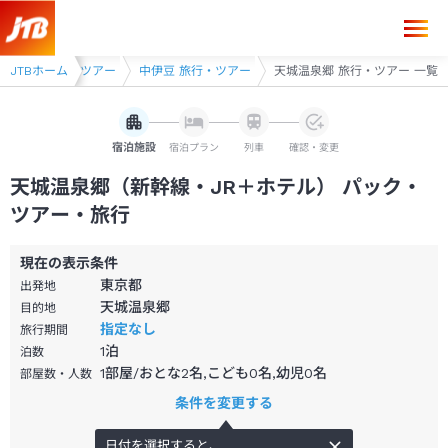
静岡県 旅行・ツアー
JTBホーム
中伊豆 旅行・ツアー
天城温泉郷 旅行・ツアー 一覧
宿泊施設
宿泊プラン
列車
確認・変更
天城温泉郷（新幹線・JR＋ホテル） パック・
ツアー・旅行
現在の表示条件
東京都
出発地
天城温泉郷
目的地
指定なし
旅行期間
1
泊
泊数
1部屋/おとな2名,こども0名,幼児0名
部屋数・人数
条件を変更する
日付を選択すると、