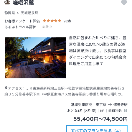
嵯峨沢館
静岡県
天城温泉郷
お客様アンケート評価
92
点
るるぶトラベル評価
集計中
自然に包まれた川べりに建ち、豊
富な温泉に恵れ7の趣きの異る浴
場は源泉掛け流し、お食事は個室
ダイニングで出来たての旬菜会席
料理をご用意します
アクセス：
ＪＲ東海道新幹線三島駅→私鉄伊豆箱根鉄道駿豆線修善寺行き
約３５分修善寺駅下車→中伊豆東海バス修善寺駅前５番乗り場から昭和の
森・河津行き約２５分嵯峨沢温泉下車→徒歩約１分
基準列車区間
東京
駅
修善寺
駅
おとな1名 (
2
名1室)｜
1泊
｜消費税込
55,400
74,500
円
〜
円
すべてのプランを見る（4）