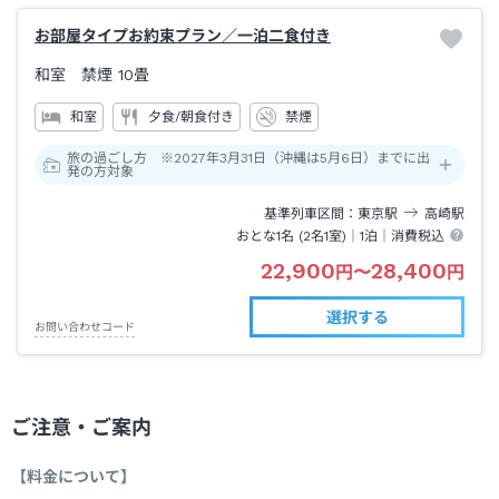
お部屋タイプお約束プラン／一泊二食付き
和室 禁煙
10畳
和室
夕食/朝食付き
禁煙
旅の過ごし方 ※2027年3月31日（沖縄は5月6日）までに出
発の方対象
基準列車区間
東京
駅
高崎
駅
おとな1名 (
2
名1室)｜
1泊
｜消費税込
22,900
28,400
円
〜
円
選択する
お問い合わせコード
ご注意・ご案内
【料金について】