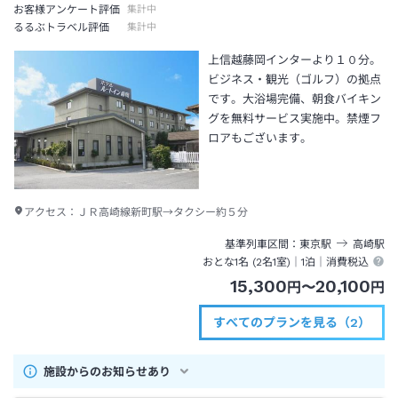
お客様アンケート評価
集計中
るるぶトラベル評価
集計中
上信越藤岡インターより１０分。
ビジネス・観光（ゴルフ）の拠点
です。大浴場完備、朝食バイキン
グを無料サービス実施中。禁煙フ
ロアもございます。
アクセス：
ＪＲ高崎線新町駅→タクシー約５分
基準列車区間
東京
駅
高崎
駅
おとな1名 (
2
名1室)｜
1泊
｜消費税込
15,300
20,100
円
〜
円
すべてのプランを見る（2）
施設からのお知らせあり