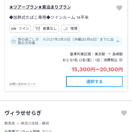
★ツアープラン★素泊まりプラン
◆加熱式たばこ専用◆ツインルーム
14平米
ツイン
食事なし
喫煙
旅の過ごし方 ※2027年3月31日（沖縄は5月6日）までに出
発の方対象
基準列車区間
東京
駅
高崎
駅
おとな1名 (
2
名1室)｜
1泊
｜消費税込
15,300
20,100
円
〜
円
選択する
お問い合わせコード
ヴィラせせらぎ
群馬県
神流川流域・藤岡
お客様アンケート評価
集計中