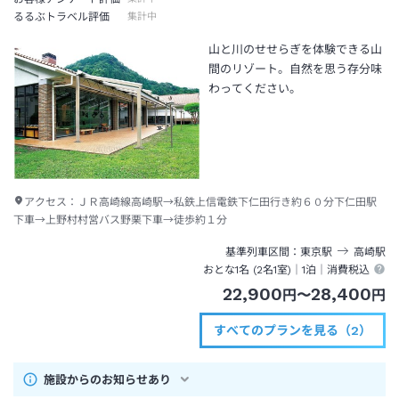
るるぶトラベル評価
集計中
山と川のせせらぎを体験できる山
間のリゾート。自然を思う存分味
わってください。
アクセス：
ＪＲ高崎線高崎駅→私鉄上信電鉄下仁田行き約６０分下仁田駅
下車→上野村村営バス野栗下車→徒歩約１分
基準列車区間
東京
駅
高崎
駅
おとな1名 (
2
名1室)｜
1泊
｜消費税込
22,900
28,400
円
〜
円
すべてのプランを見る（2）
施設からのお知らせあり