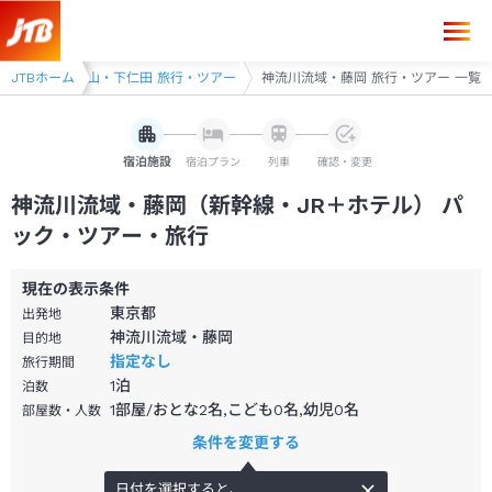
JTBホーム
磯部・妙義山・下仁田 旅行・ツアー
神流川流域・藤岡 旅行・ツアー 一覧
宿泊施設
宿泊プラン
列車
確認・変更
神流川流域・藤岡（新幹線・JR＋ホテル） パ
ック・ツアー・旅行
現在の表示条件
東京都
出発地
神流川流域・藤岡
目的地
指定なし
旅行期間
1
泊
泊数
1部屋/おとな2名,こども0名,幼児0名
部屋数・人数
条件を変更する
日付を選択すると、