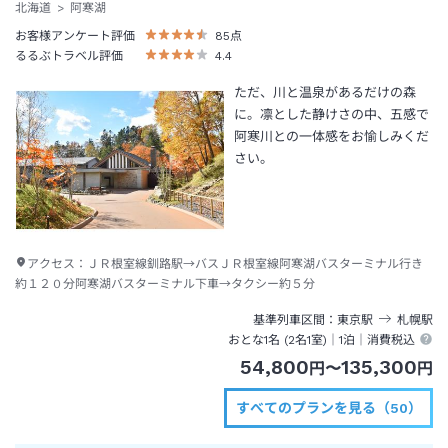
北海道
阿寒湖
お客様アンケート評価
85
点
るるぶトラベル評価
4.4
ただ、川と温泉があるだけの森
に。凛とした静けさの中、五感で
阿寒川との一体感をお愉しみくだ
さい。
アクセス：
ＪＲ根室線釧路駅→バスＪＲ根室線阿寒湖バスターミナル行き
約１２０分阿寒湖バスターミナル下車→タクシー約５分
基準列車区間
東京
駅
札幌
駅
おとな1名 (
2
名1室)｜
1泊
｜消費税込
54,800
135,300
円
〜
円
すべてのプランを見る（50）