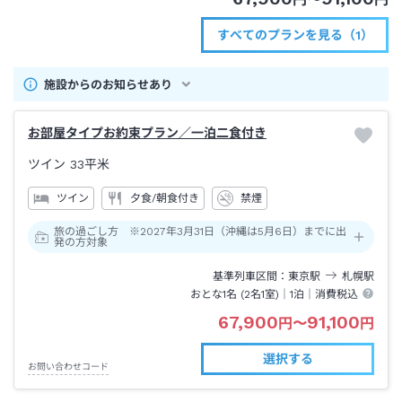
すべてのプランを見る（1）
施設からのお知らせあり
お部屋タイプお約束プラン／一泊二食付き
ツイン
33平米
ツイン
夕食/朝食付き
禁煙
旅の過ごし方 ※2027年3月31日（沖縄は5月6日）までに出
発の方対象
基準列車区間
東京
駅
札幌
駅
おとな1名 (
2
名1室)｜
1泊
｜消費税込
67,900
91,100
円
〜
円
選択する
お問い合わせコード