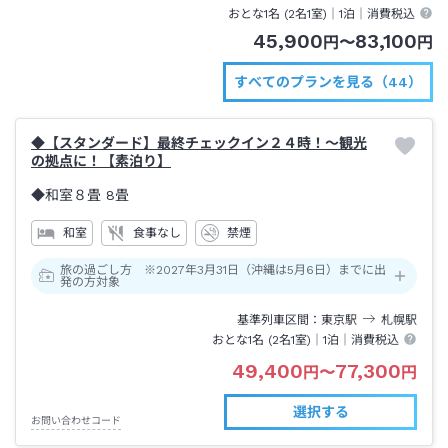
おとな1名 (
2
名1室)｜
1泊
｜消費税込
45,900
83,100
円
〜
円
すべてのプランを見る（44）
◆【スタンダード】最終チェックイン２４時！～観光
の拠点に！【素泊り】
◆和室８畳
8畳
和室
食事なし
禁煙
旅の過ごし方 ※2027年3月31日（沖縄は5月6日）までに出
発の方対象
基準列車区間
東京
駅
札幌
駅
おとな1名 (
2
名1室)｜
1泊
｜消費税込
49,400
77,300
円
〜
円
選択する
お問い合わせコード