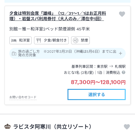
夕食は特別会席「雄峰」（12／31～1／1はお正月料
理）・岩盤スパ利用券付（大人のみ／滞在中1回）
別館－雅－和洋室2ベッド禁煙湖側
45平米
和洋室
夕食/朝食付き
禁煙
旅の過ごし方 ※2027年3月31日（沖縄は5月6日）までに出
発の方対象
基準列車区間
東京
駅
札幌
駅
おとな1名 (
2
名1室)｜
1泊
｜消費税込
87,300
128,100
円
〜
円
選択する
お問い合わせコード
ラビスタ阿寒川（共立リゾート）