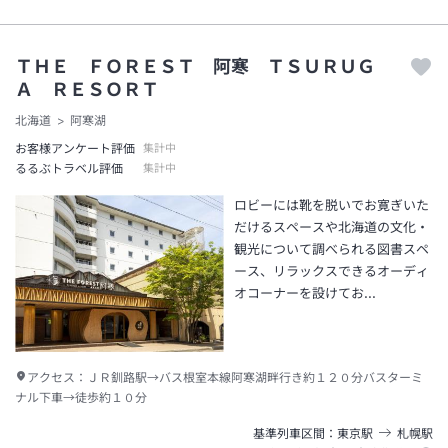
ＴＨＥ ＦＯＲＥＳＴ 阿寒 ＴＳＵＲＵＧ
Ａ ＲＥＳＯＲＴ
北海道
阿寒湖
お客様アンケート評価
集計中
るるぶトラベル評価
集計中
ロビーには靴を脱いでお寛ぎいた
だけるスペースや北海道の文化・
観光について調べられる図書スペ
ース、リラックスできるオーディ
オコーナーを設けてお…
アクセス：
ＪＲ釧路駅→バス根室本線阿寒湖畔行き約１２０分バスターミ
ナル下車→徒歩約１０分
基準列車区間
東京
駅
札幌
駅