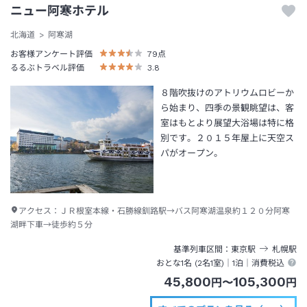
ニュー阿寒ホテル
北海道
阿寒湖
お客様アンケート評価
79
点
るるぶトラベル評価
3.8
８階吹抜けのアトリウムロビーか
ら始まり、四季の景観眺望は、客
室はもとより展望大浴場は特に格
別です。２０１５年屋上に天空ス
パがオープン。
アクセス：
ＪＲ根室本線・石勝線釧路駅→バス阿寒湖温泉約１２０分阿寒
湖畔下車→徒歩約５分
基準列車区間
東京
駅
札幌
駅
おとな1名 (
2
名1室)｜
1泊
｜消費税込
45,800
105,300
円
〜
円