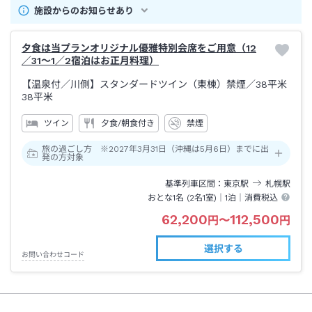
施設からのお知らせあり
夕食は当プランオリジナル優雅特別会席をご用意（12
／31～1／2宿泊はお正月料理）
【温泉付／川側】スタンダードツイン（東棟）禁煙／38平米
38平米
ツイン
夕食/朝食付き
禁煙
旅の過ごし方 ※2027年3月31日（沖縄は5月6日）までに出
発の方対象
基準列車区間
東京
駅
札幌
駅
おとな1名 (
2
名1室)｜
1泊
｜消費税込
62,200
112,500
円
〜
円
選択する
お問い合わせコード