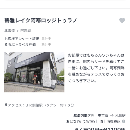
鶴雅レイク阿寒ロッジトゥラノ
北海道
阿寒湖
お客様アンケート評価
集計中
るるぶトラベル評価
集計中
お部屋ではもちろんワンちゃんは
自由に、館内もリードを着けてご
一緒にお過ごし下さい。阿寒湖畔
を眺めながらテラスでゆっくりお
くつろぎ下さい。
アクセス：
ＪＲ釧路駅→タクシー約７０分
基準列車区間
東京
駅
札幌
駅
おとな1名 (
2
名1室)｜
1泊
｜消費税込
67,900
91,100
円
〜
円