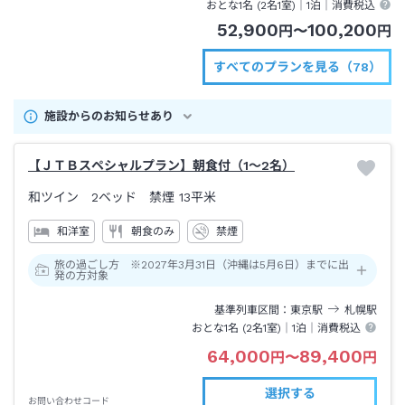
おとな1名 (
2
名1室)｜
1泊
｜消費税込
52,900
100,200
円
〜
円
すべてのプランを見る（78）
施設からのお知らせあり
【ＪＴＢスペシャルプラン】朝食付（1～2名）
和ツイン 2ベッド 禁煙
13平米
和洋室
朝食のみ
禁煙
旅の過ごし方 ※2027年3月31日（沖縄は5月6日）までに出
発の方対象
基準列車区間
東京
駅
札幌
駅
おとな1名 (
2
名1室)｜
1泊
｜消費税込
64,000
89,400
円
〜
円
選択する
お問い合わせコード