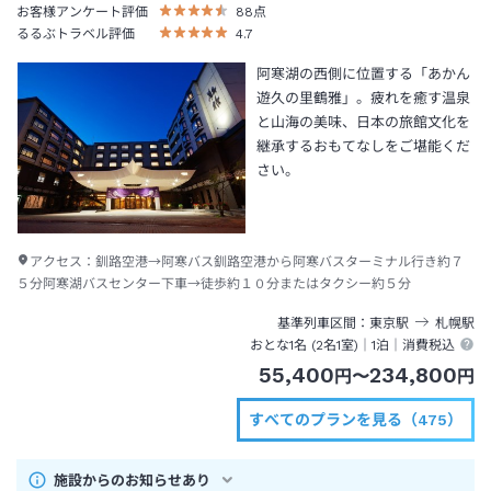
お客様アンケート評価
88
点
るるぶトラベル評価
4.7
阿寒湖の西側に位置する「あかん
遊久の里鶴雅」。疲れを癒す温泉
と山海の美味、日本の旅館文化を
継承するおもてなしをご堪能くだ
さい。
アクセス：
釧路空港→阿寒バス釧路空港から阿寒バスターミナル行き約７
５分阿寒湖バスセンター下車→徒歩約１０分またはタクシー約５分
基準列車区間
東京
駅
札幌
駅
おとな1名 (
2
名1室)｜
1泊
｜消費税込
55,400
234,800
円
〜
円
すべてのプランを見る（475）
施設からのお知らせあり