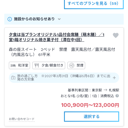
すべてのプランを見る（59）
施設からのお知らせあり
夕食は当プランオリジナル1品付会席膳（萌木膳）／1
室1箱オリジナル焼き菓子付（滞在中1回）
森の座スイート 2ベッド 禁煙 露天風呂付
／露天風呂付
（内風呂なし）
61平米
和洋室
夕食/朝食付き
禁煙
旅の過ごし方 ※2027年3月31日（沖縄は5月6日）までに出
発の方対象
基準列車区間
東京
駅
札幌
駅
おとな1名 (
2
名1室)｜
1泊
｜消費税込
100,900
123,000
円
〜
円
選択する
お問い合わせコード