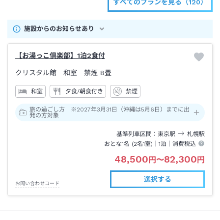
すべてのプランを見る（120）
施設からのお知らせあり
【お湯っこ倶楽部】1泊2食付
クリスタル館 和室 禁煙
8畳
和室
夕食/朝食付き
禁煙
旅の過ごし方 ※2027年3月31日（沖縄は5月6日）までに出
発の方対象
基準列車区間
東京
駅
札幌
駅
おとな1名 (
2
名1室)｜
1泊
｜消費税込
48,500
82,300
円
〜
円
選択する
お問い合わせコード