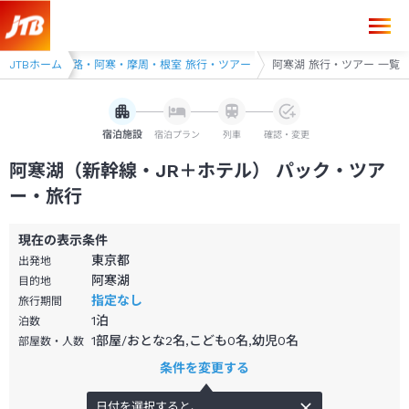
・ツアー
JTBホーム
釧路・阿寒・摩周・根室 旅行・ツアー
阿寒湖 旅行・ツアー 一覧
宿泊施設
宿泊プラン
列車
確認・変更
阿寒湖（新幹線・JR＋ホテル） パック・ツア
ー・旅行
現在の表示条件
東京都
出発地
阿寒湖
目的地
指定なし
旅行期間
1
泊
泊数
1部屋/おとな2名,こども0名,幼児0名
部屋数・人数
条件を変更する
日付を選択すると、