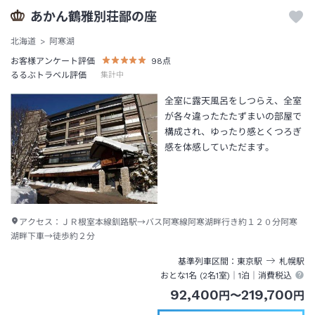
あかん鶴雅別荘鄙の座
北海道
阿寒湖
お客様アンケート評価
98
点
るるぶトラベル評価
集計中
全室に露天風呂をしつらえ、全室
が各々違ったたたずまいの部屋で
構成され、ゆったり感とくつろぎ
感を体感していただます。
アクセス：
ＪＲ根室本線釧路駅→バス阿寒線阿寒湖畔行き約１２０分阿寒
湖畔下車→徒歩約２分
基準列車区間
東京
駅
札幌
駅
おとな1名 (
2
名1室)｜
1泊
｜消費税込
92,400
219,700
円
〜
円