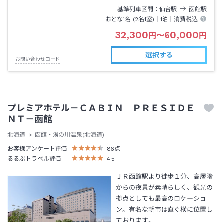
基準列車区間
仙台
駅
函館
駅
おとな1名 (
2
名1室)｜
1泊
｜消費税込
32,300
60,000
円
〜
円
選択する
お問い合わせコード
プレミアホテル－ＣＡＢＩＮ ＰＲＥＳＩＤＥ
ＮＴ－函館
北海道
函館・湯の川温泉(北海道)
お客様アンケート評価
86
点
るるぶトラベル評価
4.5
ＪＲ函館駅より徒歩１分、高層階
からの夜景が素晴らしく、観光の
拠点としても最高のロケーショ
ン。有名な朝市は直ぐ横に位置し
ております。