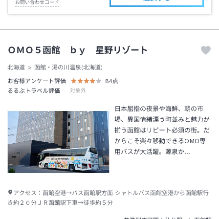
お問い合わせコード
ＯＭＯ５函館 ｂｙ 星野リゾート
北海道
函館・湯の川温泉(北海道)
お客様アンケート評価
84
点
るるぶトラベル評価
対象外
日本屈指の夜景や海鮮、朝の市
場、異国情緒漂う町並みと魅力が
揃う函館はリピート必須の街。だ
からこそ楽々移動できるOMO専
用バスが大活躍。源泉か…
アクセス：
函館空港→バス函館駅方面 シャトルバス函館空港から函館駅行
き約２０分ＪＲ函館駅下車→徒歩約５分