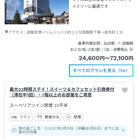
ァミリーに最適です
アクセス：
函館空港→リムジンバス約２０分函館駅下車→徒歩約１分
基準列車区間
仙台
駅
函館
駅
おとな1名 (
2
名1室)｜
1泊
｜消費税込
24,600
72,100
円
〜
円
すべてのプランを見る（56）
最大22時間ステイ！スイーツ＆カフェセット引換券付
（滞在中1回）・7階以上のお部屋をご用意
スーペリアツイン禁煙
23平米
ツイン
朝食のみ
禁煙
旅の過ごし方 ※2027年3月31日（沖縄は5月6日）までに出
発の方対象