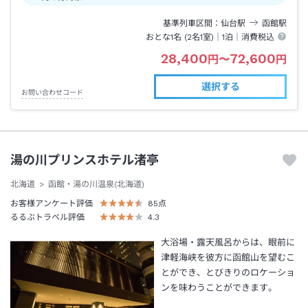
基準列車区間
仙台
駅
函館
駅
おとな1名 (
2
名1室)｜
1泊
｜消費税込
28,400
72,600
円
〜
円
選択する
お問い合わせコード
湯の川プリンスホテル渚亭
北海道
函館・湯の川温泉(北海道)
お客様アンケート評価
85
点
るるぶトラベル評価
4.3
大浴場・露天風呂からは、眼前に
津軽海峡を彼方に函館山を望むこ
とができ、とびきりのロケーショ
ンを味わうことができます。