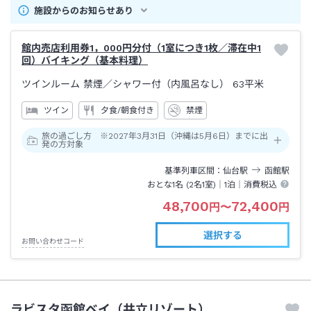
施設からのお知らせあり
館内売店利用券1，000円分付（1室につき1枚／滞在中1
回）バイキング（基本料理）
ツインルーム 禁煙
／シャワー付（内風呂なし）
63平米
ツイン
夕食/朝食付き
禁煙
旅の過ごし方 ※2027年3月31日（沖縄は5月6日）までに出
発の方対象
基準列車区間
仙台
駅
函館
駅
おとな1名 (
2
名1室)｜
1泊
｜消費税込
48,700
72,400
円
〜
円
選択する
お問い合わせコード
ラビスタ函館ベイ（共立リゾート）