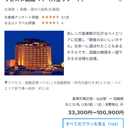
北海道
函館・湯の川温泉(北海道)
お客様アンケート評価
87
点
るるぶトラベル評価
4
赤レンガ倉庫群が広がるベイエリ
アに位置し「朝食のおいしいホテ
ル」日本一に選ばれたこともある
ホテルです。函館の眼窩を一望で
きる大浴場も自慢。
アクセス：
函館空港→バス(ＪＲ函館駅前・市内方面行き/約２５分)：ベイ
エリア前下車→徒歩：約１分
基準列車区間
仙台
駅
函館
駅
おとな1名 (
2
名1室)｜
1泊
｜消費税込
33,300
100,900
円
〜
円
すべてのプランを見る（128）