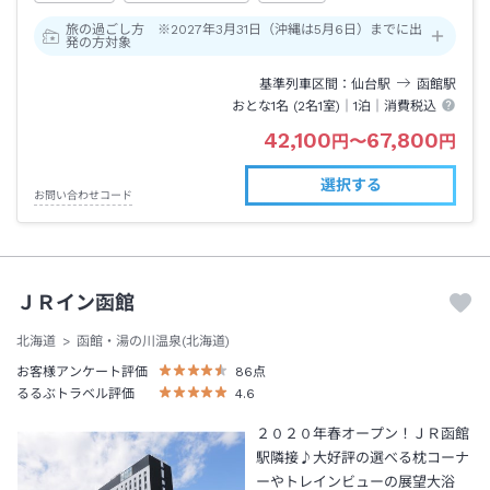
旅の過ごし方 ※2027年3月31日（沖縄は5月6日）までに出
発の方対象
基準列車区間
仙台
駅
函館
駅
おとな1名 (
2
名1室)｜
1泊
｜消費税込
42,100
67,800
円
〜
円
選択する
お問い合わせコード
ＪＲイン函館
北海道
函館・湯の川温泉(北海道)
お客様アンケート評価
86
点
るるぶトラベル評価
4.6
２０２０年春オープン！ＪＲ函館
駅隣接♪大好評の選べる枕コーナ
ーやトレインビューの展望大浴