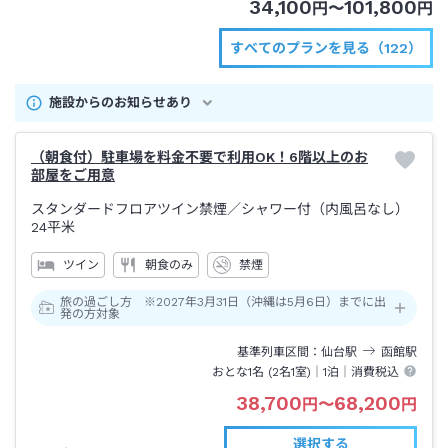
34,100
101,800
円
〜
円
すべてのプランを見る（122）
施設からのお知らせあり
（朝食付）駐車場を料金不要で利用OK！6階以上のお
部屋をご用意
スタンダードフロアツイン禁煙
／シャワー付（内風呂なし）
24平米
ツイン
朝食のみ
禁煙
旅の過ごし方 ※2027年3月31日（沖縄は5月6日）までに出
発の方対象
基準列車区間
仙台
駅
函館
駅
おとな1名 (
2
名1室)｜
1泊
｜消費税込
38,700
68,200
円
〜
円
選択する