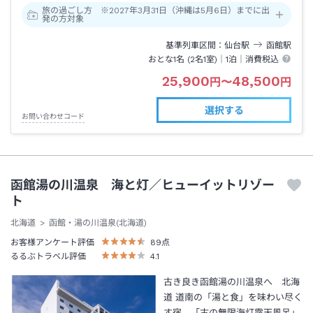
旅の過ごし方 ※2027年3月31日（沖縄は5月6日）までに出
発の方対象
基準列車区間
仙台
駅
函館
駅
おとな1名 (
2
名1室)｜
1泊
｜消費税込
25,900
48,500
円
〜
円
選択する
お問い合わせコード
函館湯の川温泉 海と灯／ヒューイットリゾー
ト
北海道
函館・湯の川温泉(北海道)
お客様アンケート評価
89
点
るるぶトラベル評価
4.1
古き良き函館湯の川温泉へ 北海
道 道南の「湯と食」を味わい尽く
す宿。「古の無限海灯露天風呂」