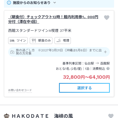
施設からのお知らせあり
（朝食付）チェックアウト12時！館内利用券1，000円
分付（滞在中1回）
西館スタンダードツインA喫煙
37平米
ツイン
朝食のみ
喫煙
旅の過ごし方 ※2027年3月31日（沖縄は5月6日）までに出
発の方対象
基準列車区間
仙台
駅
函館
駅
おとな1名 (
2
名1室)｜
1泊
｜消費税込
32,800
64,100
円
〜
円
選択する
お問い合わせコード
ＨＡＫＯＤＡＴＥ 海峡の風