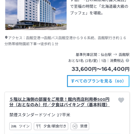
で至福の時間と「北海道最大級の
ブッフェ」を堪能。
アクセス：
函館空港→函館バス函館空港から９６系統、函館駅行き約１６
分熱帯植物園前下車→徒歩約１分
基準列車区間
仙台
駅
函館
駅
おとな1名 (
2
名1室)｜
1泊
｜消費税込
33,600
164,400
円
〜
円
すべてのプランを見る（60）
５階以上海側の部屋をご用意！館内売店利用券500円
分（おとなのみ）付／夕食はバイキング（基本料理）
禁煙スタンダードツイン
27平米
ツイン
夕食/朝食付き
禁煙