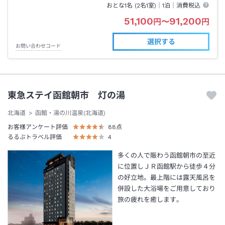
おとな1名 (
2
名1室)｜
1泊
｜消費税込
51,100
91,200
円
〜
円
選択する
お問い合わせコード
東急ステイ函館朝市 灯の湯
北海道
函館・湯の川温泉(北海道)
お客様アンケート評価
88
点
るるぶトラベル評価
4
多くの人で賑わう函館朝市の至近
に位置しＪＲ函館駅から徒歩４分
の好立地。最上階には露天風呂を
併設した大浴場をご用意しており
旅の疲れを癒します。