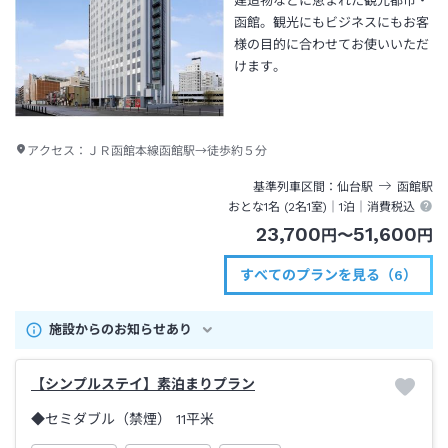
建造物などに恵まれた観光都市・
函館。観光にもビジネスにもお客
様の目的に合わせてお使いいただ
けます。
アクセス：
ＪＲ函館本線函館駅→徒歩約５分
基準列車区間
仙台
駅
函館
駅
おとな1名 (
2
名1室)｜
1泊
｜消費税込
23,700
51,600
円
〜
円
すべてのプランを見る（6）
施設からのお知らせあり
【シンプルステイ】素泊まりプラン
◆セミダブル（禁煙）
11平米