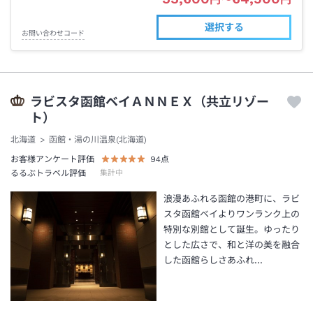
選択する
お問い合わせコード
ラビスタ函館ベイＡＮＮＥＸ（共立リゾー
ト）
北海道
函館・湯の川温泉(北海道)
お客様アンケート評価
94
点
るるぶトラベル評価
集計中
浪漫あふれる函館の港町に、ラビ
スタ函館ベイよりワンランク上の
特別な別館として誕生。ゆったり
とした広さで、和と洋の美を融合
した函館らしさあふれ…