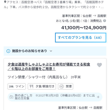
アクセス：
函館空港→バス「函館空港３番乗り場」乗車、「函館国際ホテ
ル」下車。バス停から徒歩約２分。函館空港からタクシーで約２０分・・・
料金約３，０００円
基準列車区間
仙台
駅
函館
駅
おとな1名 (
2
名1室)｜
1泊
｜消費税込
41,100
124,900
円
〜
円
すべてのプランを見る（48）
施設からのお知らせあり
夕食は道産牛しゃぶしゃぶとお寿司が堪能できる和食
／６階以上のお部屋をご用意！
ツイン禁煙
／シャワー付（内風呂なし）
31平米
ツイン
夕食/朝食付き
禁煙
旅の過ごし方 ※2027年3月31日（沖縄は5月6日）までに出
発の方対象
基準列車区間
仙台
駅
函館
駅