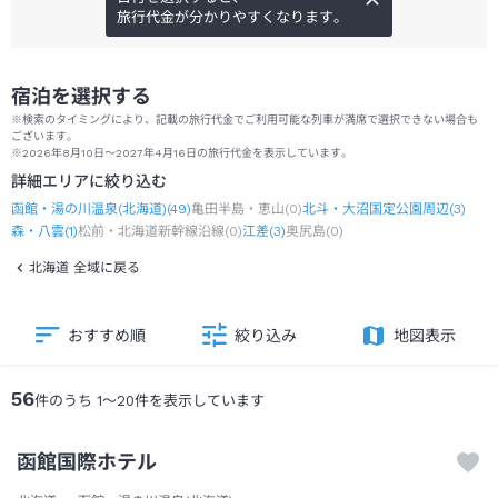
旅行代金が分かりやすくなります。
宿泊を選択する
※検索のタイミングにより、記載の旅行代金でご利用可能な列車が満席で選択できない場合も
ございます。
※2026年8月10日～2027年4月16日の旅行代金を表示しています。
詳細エリアに絞り込む
函館・湯の川温泉(北海道)
(
49
)
亀田半島・恵山
(
0
)
北斗・大沼国定公園周辺
(
3
)
森・八雲
(
1
)
松前・北海道新幹線沿線
(
0
)
江差
(
3
)
奥尻島
(
0
)
北海道 全域に戻る
おすすめ順
絞り込み
地図表示
56
件のうち
1
～
20
件を表示しています
函館国際ホテル