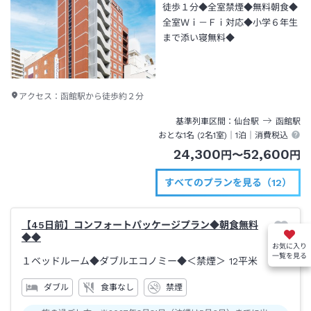
徒歩１分◆全室禁煙◆無料朝食◆
全室Ｗｉ－Ｆｉ対応◆小学６年生
まで添い寝無料◆
アクセス：
函館駅から徒歩約２分
基準列車区間
仙台
駅
函館
駅
おとな1名 (
2
名1室)｜
1泊
｜消費税込
24,300
52,600
円
〜
円
すべてのプランを見る（12）
【45日前】コンフォートパッケージプラン◆朝食無料
◆◆
お気に入り
一覧を見る
１ベッドルーム◆ダブルエコノミー◆＜禁煙＞
12平米
ダブル
食事なし
禁煙