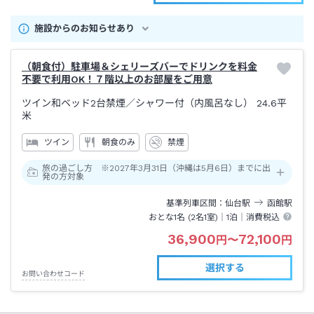
施設からのお知らせあり
（朝食付）駐車場＆シェリーズバーでドリンクを料金
不要で利用OK！７階以上のお部屋をご用意
ツイン和ベッド2台禁煙
／シャワー付（内風呂なし）
24.6平
米
ツイン
朝食のみ
禁煙
旅の過ごし方 ※2027年3月31日（沖縄は5月6日）までに出
発の方対象
基準列車区間
仙台
駅
函館
駅
おとな1名 (
2
名1室)｜
1泊
｜消費税込
36,900
72,100
円
〜
円
選択する
お問い合わせコード