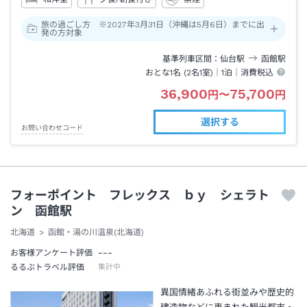
旅の過ごし方 ※2027年3月31日（沖縄は5月6日）までに出
発の方対象
基準列車区間
仙台
駅
函館
駅
おとな1名 (
2
名1室)｜
1泊
｜消費税込
36,900
75,700
円
〜
円
選択する
お問い合わせコード
フォーポイント フレックス ｂｙ シェラト
ン 函館駅
北海道
函館・湯の川温泉(北海道)
---
お客様アンケート評価
るるぶトラベル評価
集計中
異国情緒あふれる街並みや歴史的