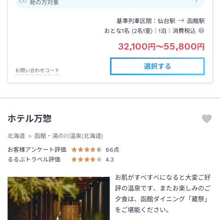
発の方対象
基準列車区間
仙台
駅
函館
駅
おとな1名 (
2
名1室)｜
1泊
｜消費税込
32,100
55,800
円
〜
円
選択する
お問い合わせコード
ホテル万惣
北海道
函館・湯の川温泉(北海道)
お客様アンケート評価
86
点
るるぶトラベル評価
4.3
お肌がすべすべになると大変ご好
評の温泉です、またお楽しみのご
夕食は、函館ダイニング「蔵祭」
をご堪能ください。