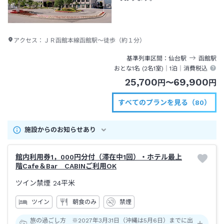
アクセス：
ＪＲ函館本線函館駅～徒歩（約１分）
基準列車区間
仙台
駅
函館
駅
おとな1名 (
2
名1室)｜
1泊
｜消費税込
25,700
69,900
円
〜
円
すべてのプランを見る（80）
施設からのお知らせあり
館内利用券1，000円分付（滞在中1回）・ホテル最上
階Cafe＆Bar CABINご利用OK
ツイン禁煙
24平米
ツイン
朝食のみ
禁煙
旅の過ごし方 ※2027年3月31日（沖縄は5月6日）までに出