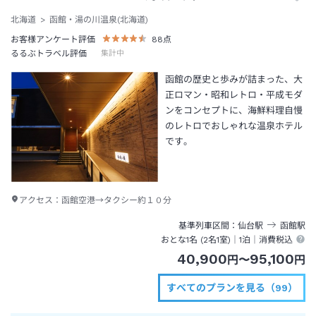
北海道
函館・湯の川温泉(北海道)
お客様アンケート評価
88
点
るるぶトラベル評価
集計中
函館の歴史と歩みが詰まった、大
正ロマン・昭和レトロ・平成モダ
ンをコンセプトに、海鮮料理自慢
のレトロでおしゃれな温泉ホテル
です。
アクセス：
函館空港→タクシー約１０分
基準列車区間
仙台
駅
函館
駅
おとな1名 (
2
名1室)｜
1泊
｜消費税込
40,900
95,100
円
〜
円
すべてのプランを見る（99）