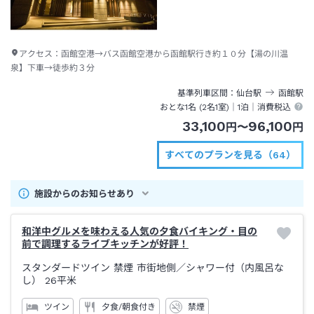
アクセス：
函館空港→バス函館空港から函館駅行き約１０分【湯の川温
泉】下車→徒歩約３分
基準列車区間
仙台
駅
函館
駅
おとな1名 (
2
名1室)｜
1泊
｜消費税込
33,100
96,100
円
〜
円
すべてのプランを見る（64）
施設からのお知らせあり
和洋中グルメを味わえる人気の夕食バイキング・目の
前で調理するライブキッチンが好評！
スタンダードツイン 禁煙 市街地側
／シャワー付（内風呂な
し）
26平米
ツイン
夕食/朝食付き
禁煙