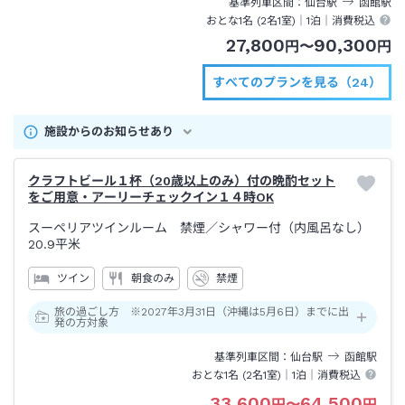
基準列車区間
仙台
駅
函館
駅
おとな1名 (
2
名1室)｜
1泊
｜消費税込
27,800
90,300
円
〜
円
すべてのプランを見る（24）
施設からのお知らせあり
クラフトビール１杯（20歳以上のみ）付の晩酌セット
をご用意・アーリーチェックイン１４時OK
スーペリアツインルーム 禁煙
／シャワー付（内風呂なし）
20.9平米
ツイン
朝食のみ
禁煙
旅の過ごし方 ※2027年3月31日（沖縄は5月6日）までに出
発の方対象
基準列車区間
仙台
駅
函館
駅
おとな1名 (
2
名1室)｜
1泊
｜消費税込
33,600
64,500
円
〜
円