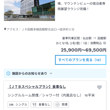
場、マウンテンビューの宿泊者専
用展望ラウンジ完備！
アクセス：
ＪＲ函館本線函館駅北出口→徒歩約０分
基準列車区間
仙台
駅
函館
駅
おとな1名 (
2
名1室)｜
1泊
｜消費税込
25,900
69,500
円
〜
円
すべてのプランを見る（18）
施設からのお知らせあり
【ＪＴＢスペシャルプラン】食事なし
シングルルーム禁煙
／シャワー付（内風呂なし）
16平米
シングル
食事なし
禁煙