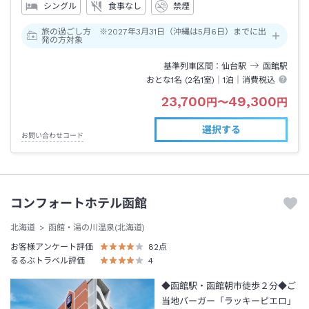
シングル
食事なし
禁煙
旅の過ごし方 ※2027年3月31日（沖縄は5月6日）までに出
発の方対象
基準列車区間
仙台
駅
函館
駅
おとな1名 (
2
名1室)｜
1泊
｜消費税込
23,700
49,300
円
〜
円
選択する
お問い合わせコード
コンフォートホテル函館
北海道
函館・湯の川温泉(北海道)
お客様アンケート評価
82
点
るるぶトラベル評価
4
◆函館駅・函館朝市徒歩２分◆ご
当地バーガー「ラッキーピエロ」