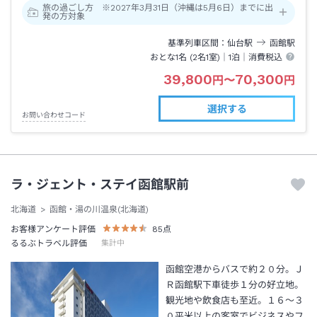
旅の過ごし方 ※2027年3月31日（沖縄は5月6日）までに出
発の方対象
基準列車区間
仙台
駅
函館
駅
おとな1名 (
2
名1室)｜
1泊
｜消費税込
39,800
70,300
円
〜
円
選択する
お問い合わせコード
ラ・ジェント・ステイ函館駅前
北海道
函館・湯の川温泉(北海道)
お客様アンケート評価
85
点
るるぶトラベル評価
集計中
函館空港からバスで約２０分。Ｊ
Ｒ函館駅下車徒歩１分の好立地。
観光地や飲食店も至近。１６～３
０平米以上の客室でビジネスやフ