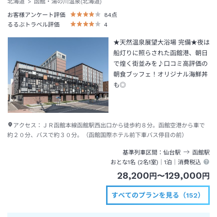
北海道
函館・湯の川温泉(北海道)
お客様アンケート評価
84
点
るるぶトラベル評価
4
★天然温泉展望大浴場 完備★夜は
船灯りに照らされた函館港、朝日
で煌く街並みを♪口コミ高評価の
朝食ブッフェ！オリジナル海鮮丼
も◎
アクセス：
ＪＲ函館本線函館駅西出口から徒歩約８分。函館空港から車で
約２０分、バスで約３０分。（函館国際ホテル前下車バス停目の前）
基準列車区間
仙台
駅
函館
駅
おとな1名 (
2
名1室)｜
1泊
｜消費税込
28,200
129,000
円
〜
円
すべてのプランを見る（152）