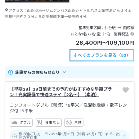
アクセス：
函館空港→リムジンバス函館シャトルバス函館空港からＪＲ函
館駅行き約２０分ＪＲ函館駅前下車→徒歩約４分
基準列車区間
仙台
駅
函館
駅
おとな1名 (
2
名1室)｜
1泊
｜消費税込
28,400
109,100
円
〜
円
すべてのプランを見る（53）
施設からのお知らせあり
【早期28】28日前までの予約がおすすめな早期プラ
ン！充実設備で快適ステイ【2名～】（素泊）
コンフォートダブル【禁煙】16平米／洗濯乾燥機・電子レン
ジ付
16平米
ダブル
食事なし
禁煙
旅の過ごし方 ※2027年3月31日（沖縄は5月6日）までに出
発の方対象