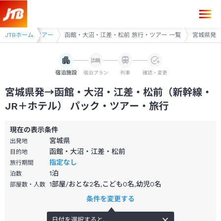
北海道 旅行・ツアー
JTBホーム
函館・大沼・江差・松前 旅行・ツアー 一覧
宮城県発
宿泊施設
宿泊プラン
列車
確認・変更
宮城県発→函館・大沼・江差・松前（新幹線・
JR＋ホテル） パック・ツアー・旅行
現在の表示条件
宮城県
出発地
函館・大沼・江差・松前
目的地
指定なし
旅行期間
1
泊
泊数
1部屋/おとな2名,こども0名,幼児0名
部屋数・人数
条件を変更する
日付を選択すると、