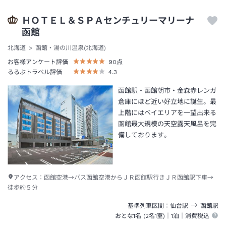
ＨＯＴＥＬ＆ＳＰＡセンチュリーマリーナ
函館
北海道
函館・湯の川温泉(北海道)
お客様アンケート評価
90
点
るるぶトラベル評価
4.3
函館駅・函館朝市・金森赤レンガ
倉庫にほど近い好立地に誕生。最
上階にはベイエリアを一望出来る
函館最大規模の天空露天風呂を完
備しております。
アクセス：
函館空港→バス函館空港からＪＲ函館駅行きＪＲ函館駅下車→
徒歩約５分
基準列車区間
仙台
駅
函館
駅
おとな1名 (
2
名1室)｜
1泊
｜消費税込