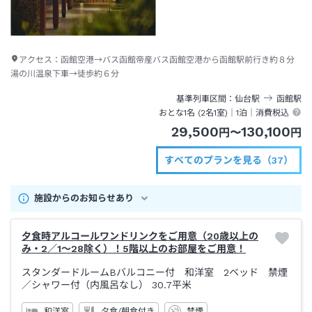
アクセス：
函館空港→バス函館帝産バス函館空港から函館駅前行き約８分
湯の川温泉下車→徒歩約６分
基準列車区間
仙台
駅
函館
駅
おとな1名 (
2
名1室)｜
1泊
｜消費税込
29,500
130,100
円
〜
円
すべてのプランを見る（37）
施設からのお知らせあり
夕食時アルコールワンドリンクをご用意（20歳以上の
み・2／1～28除く）！5階以上のお部屋をご用意！
スタンダードルームBバルコニー付 和洋室 2ベッド 禁煙
／シャワー付（内風呂なし）
30.7平米
和洋室
夕食/朝食付き
禁煙