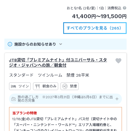
→ＪＲゆめ咲線ユニバーサルシティ行き約５分ユニバーサルシティ駅下車→
おとな1名 (
2
名1室)｜
1泊
｜消費税込
徒歩約３分
41,400
191,500
円
〜
円
すべてのプランを見る（265）
施設からのお知らせあり
JTB貸切「プレミアムナイト」付ユニバーサル・スタ
ジオ・ジャパンへの旅／朝食付
スタンダード ツインルーム 禁煙
28平米
ツイン
朝食のみ
禁煙
旅の過ごし方 ※2027年3月31日（沖縄は5月6日）までに出
発の方対象
当プランの特徴
12/18(金)のJTB貸切「プレミアムナイト」パス付（貸切ナイト中の
「スーパー・ニンテンドー・ワールド™」エリア入場確約券と、
「ドンキーコングのクレイジー・トロッコ™」の体験確約が含まれ