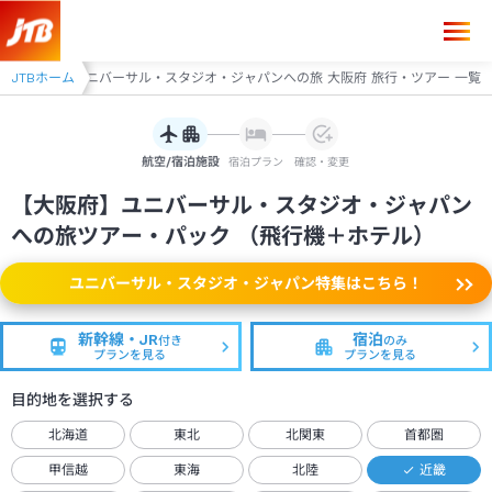
大阪府
JTBホーム
ユニバーサル・スタジオ・ジャパンへの旅 大阪府 旅行・ツアー 一覧
航空/宿泊施設
宿泊プラン
確認・変更
【大阪府】ユニバーサル・スタジオ・ジャパン
への旅ツアー・パック （飛行機＋ホテル）
ユニバーサル・スタジオ・ジャパン特集はこちら！
新幹線・JR
宿泊
付き
のみ
プランを見る
プランを見る
目的地を選択する
北海道
東北
北関東
首都圏
甲信越
東海
北陸
近畿