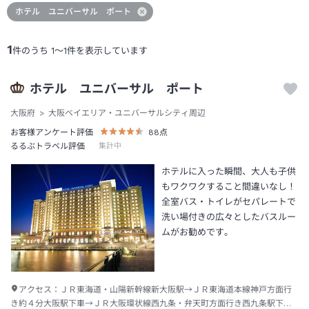
ホテル ユニバーサル ポート
1
件のうち
1
～
1
件を表示しています
ホテル ユニバーサル ポート
大阪府
大阪ベイエリア・ユニバーサルシティ周辺
お客様アンケート評価
88
点
るるぶトラベル評価
集計中
ホテルに入った瞬間、大人も子供
もワクワクすること間違いなし！
全室バス・トイレがセパレートで
洗い場付きの広々としたバスルー
ムがお勧めです。
アクセス：
ＪＲ東海道・山陽新幹線新大阪駅→ＪＲ東海道本線神戸方面行
き約４分大阪駅下車→ＪＲ大阪環状線西九条・弁天町方面行き西九条駅下車