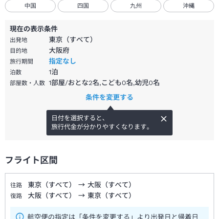
中国
四国
九州
沖縄
現在の表示条件
東京（すべて）
出発地
大阪府
目的地
指定なし
旅行期間
1
泊
泊数
1部屋/おとな2名,こども0名,幼児0名
部屋数・人数
条件を変更する
日付を選択すると、
旅行代金が分かりやすくなります。
フライト区間
東京（すべて）
→
大阪（すべて）
往路
大阪（すべて）
→
東京（すべて）
復路
航空便の指定は「条件を変更する」より出発日と帰着日