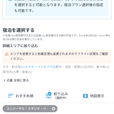
を選択すると可能となります。宿泊プラン選択後の指定
も可能です。
宿泊を選択する
※往復ANA航空券付きまたは往復JAL航空券付きの旅行代金です。2026年8月9日～2027年8
月3日の旅行代金を表示しています。
詳細エリアに絞り込む
エリアを変更すると到着空港も変更されますのでフライト区間をご確認
ください。
キタ・新大阪
(
0
)
ミナミ・ベイエリア
(
1
)
豊中・池田・高槻
(
0
)
北河内・東大阪
(
0
)
南河内
(
0
)
堺・泉南
(
0
)
近畿 全域に戻る
絞り込み
おすすめ順
地図表示
（選択中）
ユニバーサル・スタジオ・ジャパンへの旅