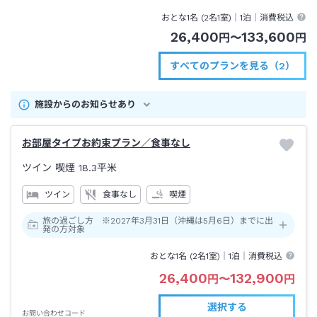
おとな1名 (
2
名1室)｜
1泊
｜消費税込
26,400
133,600
円
〜
円
すべてのプランを見る（2）
施設からのお知らせあり
お部屋タイプお約束プラン／食事なし
ツイン 喫煙
18.3平米
ツイン
食事なし
喫煙
旅の過ごし方 ※2027年3月31日（沖縄は5月6日）までに出
発の方対象
おとな1名 (
2
名1室)｜
1泊
｜消費税込
26,400
132,900
円
〜
円
選択する
お問い合わせコード