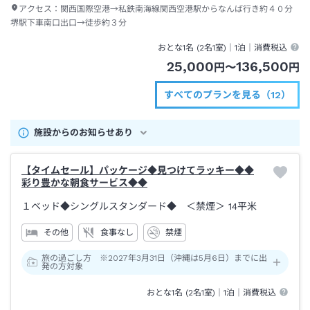
アクセス：
関西国際空港→私鉄南海線関西空港駅からなんば行き約４０分
堺駅下車南口出口→徒歩約３分
おとな1名 (
2
名1室)｜
1泊
｜消費税込
25,000
136,500
円
〜
円
すべてのプランを見る（12）
施設からのお知らせあり
【タイムセール】パッケージ◆見つけてラッキー◆◆
彩り豊かな朝食サービス◆◆
１ベッド◆シングルスタンダード◆ ＜禁煙＞
14平米
その他
食事なし
禁煙
旅の過ごし方 ※2027年3月31日（沖縄は5月6日）までに出
発の方対象
おとな1名 (
2
名1室)｜
1泊
｜消費税込