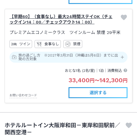
【早期60】（食事なし）最大24時間ステイOK（チェ
ックイン14：00／チェックアウト14：00）
プレミアムエコノミークラス ツインルーム 禁煙
29平米
ツイン
食事なし
禁煙
旅の過ごし方 ※2027年3月31日（沖縄は5月6日）までに出
発の方対象
おとな1名 (
2
名1室)｜
1泊
｜消費税込
33,400
142,300
円
〜
円
選択する
お問い合わせコード
ホテルルートイン大阪岸和田－東岸和田駅前／
関西空港－