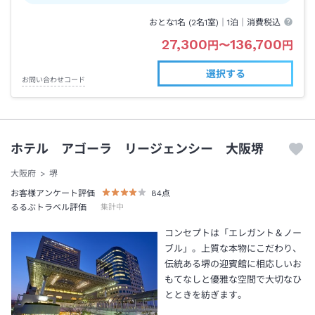
おとな1名 (
2
名1室)｜
1泊
｜消費税込
27,300
136,700
円
〜
円
選択する
お問い合わせコード
ホテル アゴーラ リージェンシー 大阪堺
大阪府
堺
お客様アンケート評価
84
点
るるぶトラベル評価
集計中
コンセプトは「エレガント＆ノー
ブル」。上質な本物にこだわり、
伝統ある堺の迎賓館に相応しいお
もてなしと優雅な空間で大切なひ
とときを紡ぎます。