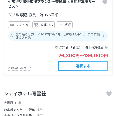
≪旅行や出張応援プラン≫～普通車14日間駐車場サー
ビス～
ダブル 喫煙 夜景・海
15.5平米
シングル
食事なし
喫煙
旅の過ごし方 ※2027年3月31日（沖縄は5月6日）までに出
発の方対象
おとな1名 (
2
名1室)｜
1泊
｜消費税込
26,300
136,000
円
〜
円
選択する
お問い合わせコード
シティホテル青雲荘
大阪府
堺
お客様アンケート評価
集計中
るるぶトラベル評価
集計中