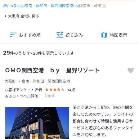
堺
(
10
)
泉北
(
4
)
泉南・岸和田・関西国際空港
(
15
)
阪南市・岬町
(
0
)
大阪府 全域に戻る
おすすめ順
絞り込み
地図表示
29
件のうち
1
～
20
件を表示しています
ＯＭＯ関西空港 ｂｙ 星野リゾート
大阪府
泉南・岸和田・関西国際空港
お客様アンケート評価
84
点
るるぶトラベル評価
対象外
関西空港から１駅の、旅の合間を
楽しむためのホテル。フライトの
都合に合わせて時間を活用するサ
ービスと遊び心のあるファンタイ
ムをお約束します。