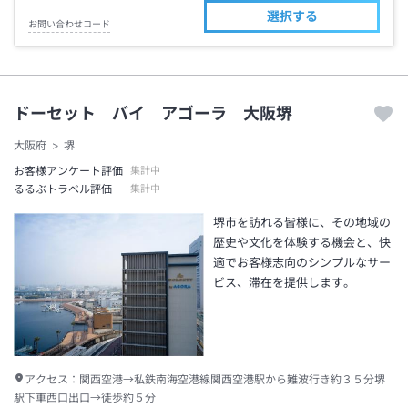
選択する
お問い合わせコード
ドーセット バイ アゴーラ 大阪堺
大阪府
堺
お客様アンケート評価
集計中
るるぶトラベル評価
集計中
堺市を訪れる皆様に、その地域の
歴史や文化を体験する機会と、快
適でお客様志向のシンプルなサー
ビス、滞在を提供します。
アクセス：
関西空港→私鉄南海空港線関西空港駅から難波行き約３５分堺
駅下車西口出口→徒歩約５分