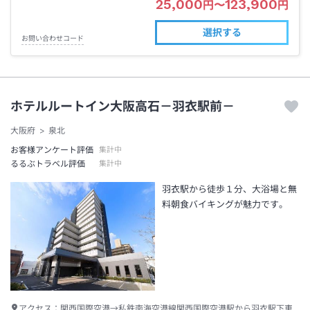
25,000
123,900
円
〜
円
選択する
お問い合わせコード
ホテルルートイン大阪高石－羽衣駅前－
大阪府
泉北
お客様アンケート評価
集計中
るるぶトラベル評価
集計中
羽衣駅から徒歩１分、大浴場と無
料朝食バイキングが魅力です。
アクセス：
関西国際空港→私鉄南海空港線関西国際空港駅から羽衣駅下車