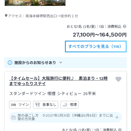
アクセス：
南海本線堺駅西出口→徒歩約１分
おとな1名 (
2
名1室)｜
1泊
｜消費税込
27,100
164,500
円
〜
円
すべてのプランを見る（116）
施設からのお知らせあり
【タイムセール】大阪旅行に便利♪ 素泊まり・12時
までゆったりステイ
スタンダードツイン 喫煙 シティビュー
25平米
ツイン
食事なし
喫煙
旅の過ごし方 ※2027年3月31日（沖縄は5月6日）までに出
発の方対象
おとな1名 (
2
名1室)｜
1泊
｜消費税込